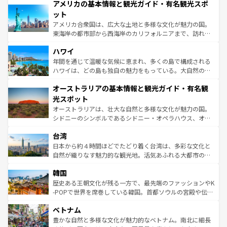
アメリカの基本情報と観光ガイド・有名観光スポ
ンツ一覧
を参照してほしい。
の建物がそのまま残る町や、スイスならではのユニークな
博物館もあり、アルプス観光だけでなく町歩きも満喫する
ット
ことができる。国民の所得が高いため物価も高いが、旅行
アメリカ合衆国は、広大な土地と多様な文化が魅力の国。
者向けの交通パス提供のサービスもあり、うまく活用すれ
東海岸の都市部から西海岸のカリフォルニアまで、訪れる
ば市内交通費無料で観光を楽しむこともできる。 なお、新
場所ごとに異なる風景と体験が待っている。ニューヨーク
着のスイス情報は
コンテンツ一覧
を参照してほしい。
ハワイ
のような巨大都市は、観光、ショッピング、エンターテイ
ンメントが詰まった刺激的なスポットだ。一方、アメリカ
年間を通じて温暖な気候に恵まれ、多くの島で構成される
西部には大自然が広がり、グランドキャニオンやイエロー
ハワイは、どの島も独自の魅力をもっている。大自然の神
ストーン国立公園といった絶景が堪能できる。さらに、南
秘を感じたいなら、火山が生み出した壮大な景観を誇るハ
オーストラリアの基本情報と観光ガイド・有名観
部のニューオーリンズでは、音楽と美食が融合した独特の
ワイ島は見逃せない。また、定番の観光地といえばオアフ
文化が魅力。旅行者はアメリカの各地域で異なる魅力を楽
島だが、静かな自然を求めるならマウイ島やカウアイ島が
光スポット
しみながら、その多様性と豊かな歴史を感じることができ
おすすめ。エメラルドグリーンに輝く海をはじめ、豊かな
オーストラリアは、壮大な自然と多様な文化が魅力の国。
るだろう。車でのロードトリップや列車の旅も、アメリカ
文化や歴史が息づいている。「アロハスピリット」と呼ば
シドニーのシンボルであるシドニー・オペラハウス、オー
ならではの贅沢な旅のスタイルだ。 なお、新着のアメリカ
れるおもてなしの心で訪れる人々を迎えてくれるハワイの
ストラリア東海岸北部に広がる大サンゴ礁地帯グレートバ
情報は
コンテンツ一覧
を参照してほしい。
人々、おいしいローカルフードやハワイアンミュージッ
台湾
リアリーフや大陸中央部にそびえるウルル（エアーズロッ
ク、伝統的なフラダンスなど、すべてがハワイの魅力を彩
ク）、タスマニアの美しい原生林やケアンズの熱帯雨林な
日本から約４時間ほどでたどり着く台湾は、多彩な文化と
っている。訪れるたびに新しい発見と感動が待っているハ
ど、見どころがたくさん。また、カフェやワイン、オージ
自然が織りなす魅力的な観光地。活気あふれる大都市の台
ワイを、存分に味わってほしい。 なお、新着のハワイ情報
ービーフなどの食文化も豊かで、美味しいものであふれて
北やノスタルジックな町並みが人気な九份（ジォウフェ
は
コンテンツ一覧
を参照してほしい。
韓国
いる。アクティビティも充実しており、サーフィンやダイ
ン）、静ひつな山岳地帯である台湾東部など、都市の喧騒
ビング、ハイキングなど、アウトドア好きにはたまらな
と山間の静けさが共存しており、訪れる人に新しい発見と
歴史ある王朝文化が残る一方で、最先端のファッションやK
い。オーストラリアの多彩な魅力を存分に味わいつくそ
驚きをもたらしてくれる。また、奥深い台湾の食文化も魅
-POPで世界を席巻している韓国。首都ソウルの宮殿や伝統
う。 なお、新着のオーストラリア情報は
コンテンツ一覧
を
力で、夜市などの屋台グルメから高級料理、ヘルシーで美
家屋が並ぶエリアでは韓国の歴史と文化に浸ることがで
参照してほしい。
ベトナム
容にもいいと評判のスイーツなど、バラエティ豊かな料理
き、地方に足を延ばせば四季折々の自然美を楽しむことが
が味わえる。 なお、新着の台湾情報は
コンテンツ一覧
を参
できる。そして、キムチや焼肉、絶品のストリートフード
豊かな自然と多様な文化が魅力的なベトナム。南北に細長