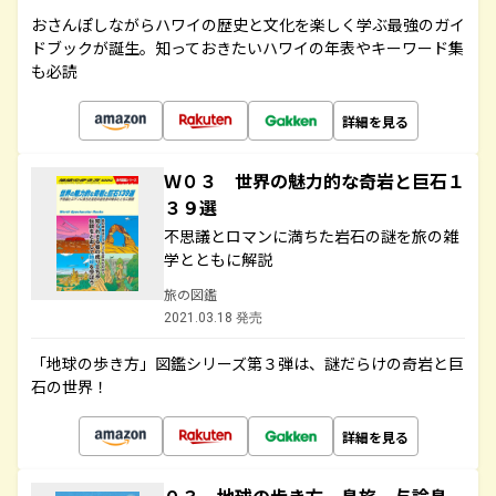
おさんぽしながらハワイの歴史と文化を楽しく学ぶ最強のガイ
ドブックが誕生。知っておきたいハワイの年表やキーワード集
も必読
詳細を見る
Ｗ０３ 世界の魅力的な奇岩と巨石１
３９選
不思議とロマンに満ちた岩石の謎を旅の雑
学とともに解説
旅の図鑑
2021.03.18 発売
「地球の歩き方」図鑑シリーズ第３弾は、謎だらけの奇岩と巨
石の世界！
詳細を見る