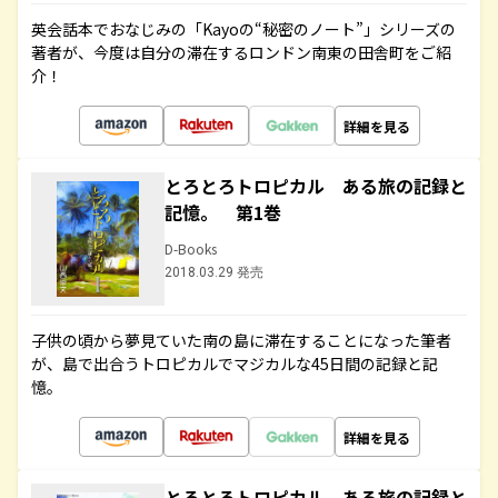
英会話本でおなじみの「Kayoの“秘密のノート”」シリーズの
著者が、今度は自分の滞在するロンドン南東の田舎町をご紹
介！
詳細を見る
とろとろトロピカル ある旅の記録と
記憶。 第1巻
D-Books
2018.03.29 発売
子供の頃から夢見ていた南の島に滞在することになった筆者
が、島で出合うトロピカルでマジカルな45日間の記録と記
憶。
詳細を見る
とろとろトロピカル ある旅の記録と