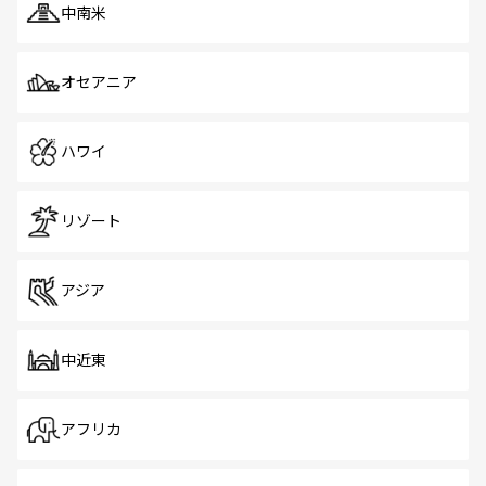
中南米
オセアニア
ハワイ
リゾート
アジア
中近東
アフリカ