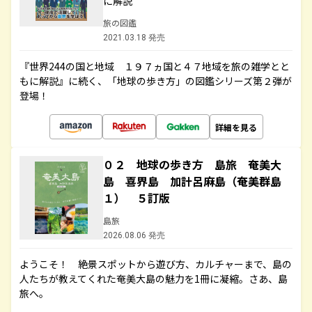
に解説
旅の図鑑
2021.03.18 発売
『世界244の国と地域 １９７ヵ国と４７地域を旅の雑学とと
もに解説』に続く、「地球の歩き方」の図鑑シリーズ第２弾が
登場！
詳細を見る
０２ 地球の歩き方 島旅 奄美大
島 喜界島 加計呂麻島（奄美群島
１） ５訂版
島旅
2026.08.06 発売
ようこそ！ 絶景スポットから遊び方、カルチャーまで、島の
人たちが教えてくれた奄美大島の魅力を1冊に凝縮。さあ、島
旅へ。