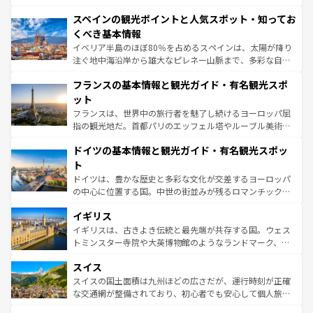
美術、ヴェネツィアの運河など、歴史あるスポットはもち
スペインの観光ポイントと人気スポット・知ってお
ろん、トスカーナの美しい田園風景やアマルフィ海岸の絶
景など、自然景観も見逃せない。観光の合間には、本場の
くべき基本情報
ピザやパスタなど、絶品のイタリア料理を堪能することも
イベリア半島のほぼ80％を占めるスペインは、太陽が降り
できる。朝目覚めてから夜眠るまで、すべての瞬間を楽し
注ぐ地中海沿岸から雄大なピレネー山脈まで、多彩な自然
ませてくれるイタリアで、忘れられない旅をしてみよう！
と文化が詰まったヨーロッパ屈指の旅行先だ。多様な地域
なお、新着のイタリア情報は
コンテンツ一覧
を参照してほ
フランスの基本情報と観光ガイド・有名観光スポ
文化が根付くこの国では、情熱的なフラメンコ、熱気あふ
しい。
れる闘牛、そして美味しいタパスが生活の一部となってい
ット
る。首都マドリードの洗練された雰囲気や、バルセロナの
フランスは、世界中の旅行者を魅了し続けるヨーロッパ屈
アートに溢れた街角から、地方では古代ローマ遺跡や中世
指の観光地だ。首都パリのエッフェル塔やルーブル美術館
の城塞都市、穏やかなビーチリゾートまで多彩な表情を見
といった象徴的なスポットから、田舎町の古風な美しさま
せる。地方によって風土や気候が異なるスペインはその個
ドイツの基本情報と観光ガイド・有名観光スポッ
で、幅広い魅力が詰まっている。華麗な宮殿、歴史的な大
性で訪れる人を魅了する。 なお、新着のスペイン情報は
コ
聖堂、美しいビーチ、そして豊かな自然が、訪れる者を心
ト
ンテンツ一覧
を参照してほしい。
から魅了する。また、フランスは美食の国としても知ら
ドイツは、豊かな歴史と多彩な文化が交差するヨーロッパ
れ、フランス料理はユネスコ無形文化遺産にも登録されて
の中心に位置する国。中世の街並みが残るロマンチック街
いる。シャンパンの発祥地であるランス、プロヴァンスの
道から、未来を先取りするようなモダンな都市まで多様な
香り高いラベンダー畑など、多彩な楽しみ方が可能だ。さ
イギリス
顔を持つこの国は、どこを歩いても飽きることがない。ベ
らに、パリ以外の地域にも魅力が溢れており、どの街角に
ルリンの文化的活気、バイエルン州のアルプスの絶景、そ
イギリスは、古きよき伝統と最先端が共存する国。ウェス
も豊かな歴史と文化が息づいている。パリ以外の個性あふ
してライン川沿いのワイン畑といった風景は必見。ビール
トミンスター寺院や大英博物館のようなランドマーク、歴
れる地方に足を運ぶとそれぞれで全く異なる文化を体験で
とソーセージを味わいながら地元の人と過ごす楽しい時間
史ある大学都市、美しい丘陵地帯や牧歌的な風景など、エ
きるだろう。 なお、新着のフランス情報は
コンテンツ一覧
スイス
は、お酒好きな人にはぜひ体験してほしい。 なお、新着の
リアごとに異なる魅力がある。また、優雅なアフタヌーン
を参照してほしい。
ドイツ情報は
コンテンツ一覧
を参照してほしい。
ティー、ビール好きにはたまらない英国パブ、サッカー観
スイスの国土面積は九州ほどの広さだが、運行時刻が正確
戦など、本場だからこそできる体験も豊富。イギリスを旅
な交通網が整備されており、初心者でも安心して個人旅行
して楽しみつくそう。 なお、新着のイギリス情報は
コンテ
を楽しめる。日本同様に時刻表どおりの旅が可能だ。中世