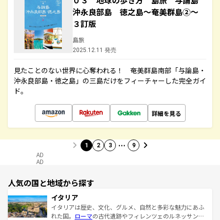
０３ 地球の歩き方 島旅 与論島
沖永良部島 徳之島～奄美群島②～
３訂版
島旅
2025.12.11 発売
見たことのない世界に心奪われる！ 奄美群島南部「与論島・
沖永良部島・徳之島」の三島だけをフィーチャーした完全ガイ
ド。
詳細を見る
…
1
2
3
9
AD
AD
人気の国と地域から探す
イタリア
イタリアは歴史、文化、グルメ、自然と多彩な魅力にあふ
れた国。
ローマ
の古代遺跡やフィレンツェのルネッサンス