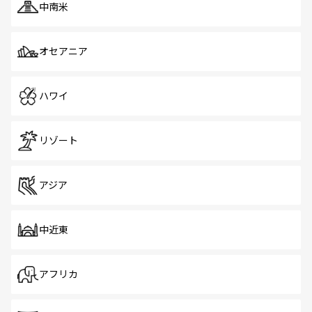
中南米
オセアニア
ハワイ
リゾート
アジア
中近東
アフリカ