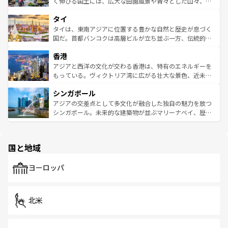
まで、さまざまな韓国料理が待っている。夜には、韓国な
く伸びる国土には、広大な田園風景や青々とした山々、世
らではのナイトライフも堪能できる。あたたかいホスピタ
界遺産に登録された壮大な自然景観が点在し、都市部では
タイ
リティに包まれながら、韓国の多彩な魅力を心ゆくまで味
急速な発展と共に伝統が息づく。ハノイの古い町並みやホ
わってみてほしい。 なお、新着の韓国情報は
コンテンツ一
ーチミン市のフランス統治時代の建物も、独特の雰囲気を
タイは、東南アジアに位置する豊かな自然と歴史が息づく
覧
を参照してほしい。
醸し出している。また、バラエティの豊かさとおいしさで
国だ。首都バンコクは高層ビルが立ち並ぶ一方、伝統的な
世界中の食通を魅了してやまないベトナム料理も魅力のひ
寺院や市場がいたるところに点在し、古きよき文化と現代
香港
とつ。フォーやバインミー、ベトナムコーヒーなどは、ぜ
の活気が交差している。北部ではチェンマイなどの山岳地
ひ現地で味わいたい。どの地域を訪れてもあたたかい人々
帯で自然と触れ合い、南部ではプーケットやクラビの美し
アジアと西洋の文化が交わる香港は、特有のエネルギーを
が旅行者を迎えてくれるので、きっと忘れられない旅にな
いビーチでリゾート気分を楽しむことができる。タイ料理
もっている。ヴィクトリア湾に広がる壮大な景色、近未来
るはずだ。 なお、新着のベトナム情報は
コンテンツ一覧
を
は世界的に有名で、屋台から高級レストランまで味覚を刺
的なアートスポット、そして歴史と現代が融合した町並
参照してほしい。
シンガポール
激する。気候は一年中温暖で、どの季節にも異なる楽しみ
み、どこを訪れても感動するはず。観光スポットが密集し
が待っている。親しみやすいタイの人々、仏教を中心とし
ており、効率よく見どころを回れるのも魅力。息をのむよ
アジアの交差点として多文化が融合した独自の魅力を放つ
た文化、そして多様な観光資源が、訪れる旅人を魅了し続
うな絶景から文化的な体験まで、香港を存分に楽しみ尽く
シンガポール。未来的な建築物が並ぶマリーナベイ、歴史
ける。 なお、新着のタイ情報は
コンテンツ一覧
を参照して
そう。 なお、新着の香港情報は
コンテンツ一覧
を参照して
と伝統を感じられるエスニックタウン、多数の緑豊かな公
ほしい。
ほしい。
園や自然保護区など、自然が調和した近代的な景観と文化
の多様性あふれるカラフルな町は、どこを歩いても新しい
国と地域
発見がある。さらに、治安のよさや充実した公共交通機関
も、旅行者にとっては魅力的なポイント。グルメも豊富
で、ホーカーズは地元の風情を楽しめる外せないスポット
ヨーロッパ
だ。訪れる人を飽きさせないシンガポールで、多様な魅力
を体感しよう。 なお、新着のシンガポール情報は
コンテン
ツ一覧
を参照してほしい。
北米