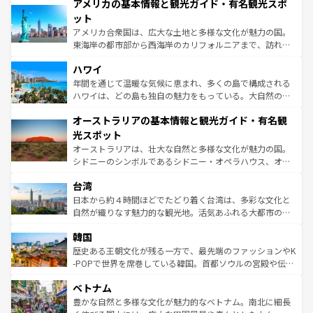
アメリカの基本情報と観光ガイド・有名観光スポ
ンツ一覧
を参照してほしい。
の建物がそのまま残る町や、スイスならではのユニークな
博物館もあり、アルプス観光だけでなく町歩きも満喫する
ット
ことができる。国民の所得が高いため物価も高いが、旅行
アメリカ合衆国は、広大な土地と多様な文化が魅力の国。
者向けの交通パス提供のサービスもあり、うまく活用すれ
東海岸の都市部から西海岸のカリフォルニアまで、訪れる
ば市内交通費無料で観光を楽しむこともできる。 なお、新
場所ごとに異なる風景と体験が待っている。ニューヨーク
着のスイス情報は
コンテンツ一覧
を参照してほしい。
ハワイ
のような巨大都市は、観光、ショッピング、エンターテイ
ンメントが詰まった刺激的なスポットだ。一方、アメリカ
年間を通じて温暖な気候に恵まれ、多くの島で構成される
西部には大自然が広がり、グランドキャニオンやイエロー
ハワイは、どの島も独自の魅力をもっている。大自然の神
ストーン国立公園といった絶景が堪能できる。さらに、南
秘を感じたいなら、火山が生み出した壮大な景観を誇るハ
オーストラリアの基本情報と観光ガイド・有名観
部のニューオーリンズでは、音楽と美食が融合した独特の
ワイ島は見逃せない。また、定番の観光地といえばオアフ
文化が魅力。旅行者はアメリカの各地域で異なる魅力を楽
島だが、静かな自然を求めるならマウイ島やカウアイ島が
光スポット
しみながら、その多様性と豊かな歴史を感じることができ
おすすめ。エメラルドグリーンに輝く海をはじめ、豊かな
オーストラリアは、壮大な自然と多様な文化が魅力の国。
るだろう。車でのロードトリップや列車の旅も、アメリカ
文化や歴史が息づいている。「アロハスピリット」と呼ば
シドニーのシンボルであるシドニー・オペラハウス、オー
ならではの贅沢な旅のスタイルだ。 なお、新着のアメリカ
れるおもてなしの心で訪れる人々を迎えてくれるハワイの
ストラリア東海岸北部に広がる大サンゴ礁地帯グレートバ
情報は
コンテンツ一覧
を参照してほしい。
人々、おいしいローカルフードやハワイアンミュージッ
台湾
リアリーフや大陸中央部にそびえるウルル（エアーズロッ
ク、伝統的なフラダンスなど、すべてがハワイの魅力を彩
ク）、タスマニアの美しい原生林やケアンズの熱帯雨林な
日本から約４時間ほどでたどり着く台湾は、多彩な文化と
っている。訪れるたびに新しい発見と感動が待っているハ
ど、見どころがたくさん。また、カフェやワイン、オージ
自然が織りなす魅力的な観光地。活気あふれる大都市の台
ワイを、存分に味わってほしい。 なお、新着のハワイ情報
ービーフなどの食文化も豊かで、美味しいものであふれて
北やノスタルジックな町並みが人気な九份（ジォウフェ
は
コンテンツ一覧
を参照してほしい。
韓国
いる。アクティビティも充実しており、サーフィンやダイ
ン）、静ひつな山岳地帯である台湾東部など、都市の喧騒
ビング、ハイキングなど、アウトドア好きにはたまらな
と山間の静けさが共存しており、訪れる人に新しい発見と
歴史ある王朝文化が残る一方で、最先端のファッションやK
い。オーストラリアの多彩な魅力を存分に味わいつくそ
驚きをもたらしてくれる。また、奥深い台湾の食文化も魅
-POPで世界を席巻している韓国。首都ソウルの宮殿や伝統
う。 なお、新着のオーストラリア情報は
コンテンツ一覧
を
力で、夜市などの屋台グルメから高級料理、ヘルシーで美
家屋が並ぶエリアでは韓国の歴史と文化に浸ることがで
参照してほしい。
ベトナム
容にもいいと評判のスイーツなど、バラエティ豊かな料理
き、地方に足を延ばせば四季折々の自然美を楽しむことが
が味わえる。 なお、新着の台湾情報は
コンテンツ一覧
を参
できる。そして、キムチや焼肉、絶品のストリートフード
豊かな自然と多様な文化が魅力的なベトナム。南北に細長
照してほしい。