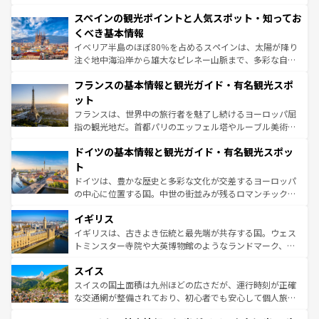
美術、ヴェネツィアの運河など、歴史あるスポットはもち
スペインの観光ポイントと人気スポット・知ってお
ろん、トスカーナの美しい田園風景やアマルフィ海岸の絶
景など、自然景観も見逃せない。観光の合間には、本場の
くべき基本情報
ピザやパスタなど、絶品のイタリア料理を堪能することも
イベリア半島のほぼ80％を占めるスペインは、太陽が降り
できる。朝目覚めてから夜眠るまで、すべての瞬間を楽し
注ぐ地中海沿岸から雄大なピレネー山脈まで、多彩な自然
ませてくれるイタリアで、忘れられない旅をしてみよう！
と文化が詰まったヨーロッパ屈指の旅行先だ。多様な地域
なお、新着のイタリア情報は
コンテンツ一覧
を参照してほ
フランスの基本情報と観光ガイド・有名観光スポ
文化が根付くこの国では、情熱的なフラメンコ、熱気あふ
しい。
れる闘牛、そして美味しいタパスが生活の一部となってい
ット
る。首都マドリードの洗練された雰囲気や、バルセロナの
フランスは、世界中の旅行者を魅了し続けるヨーロッパ屈
アートに溢れた街角から、地方では古代ローマ遺跡や中世
指の観光地だ。首都パリのエッフェル塔やルーブル美術館
の城塞都市、穏やかなビーチリゾートまで多彩な表情を見
といった象徴的なスポットから、田舎町の古風な美しさま
せる。地方によって風土や気候が異なるスペインはその個
ドイツの基本情報と観光ガイド・有名観光スポッ
で、幅広い魅力が詰まっている。華麗な宮殿、歴史的な大
性で訪れる人を魅了する。 なお、新着のスペイン情報は
コ
聖堂、美しいビーチ、そして豊かな自然が、訪れる者を心
ト
ンテンツ一覧
を参照してほしい。
から魅了する。また、フランスは美食の国としても知ら
ドイツは、豊かな歴史と多彩な文化が交差するヨーロッパ
れ、フランス料理はユネスコ無形文化遺産にも登録されて
の中心に位置する国。中世の街並みが残るロマンチック街
いる。シャンパンの発祥地であるランス、プロヴァンスの
道から、未来を先取りするようなモダンな都市まで多様な
香り高いラベンダー畑など、多彩な楽しみ方が可能だ。さ
イギリス
顔を持つこの国は、どこを歩いても飽きることがない。ベ
らに、パリ以外の地域にも魅力が溢れており、どの街角に
ルリンの文化的活気、バイエルン州のアルプスの絶景、そ
イギリスは、古きよき伝統と最先端が共存する国。ウェス
も豊かな歴史と文化が息づいている。パリ以外の個性あふ
してライン川沿いのワイン畑といった風景は必見。ビール
トミンスター寺院や大英博物館のようなランドマーク、歴
れる地方に足を運ぶとそれぞれで全く異なる文化を体験で
とソーセージを味わいながら地元の人と過ごす楽しい時間
史ある大学都市、美しい丘陵地帯や牧歌的な風景など、エ
きるだろう。 なお、新着のフランス情報は
コンテンツ一覧
スイス
は、お酒好きな人にはぜひ体験してほしい。 なお、新着の
リアごとに異なる魅力がある。また、優雅なアフタヌーン
を参照してほしい。
ドイツ情報は
コンテンツ一覧
を参照してほしい。
ティー、ビール好きにはたまらない英国パブ、サッカー観
スイスの国土面積は九州ほどの広さだが、運行時刻が正確
戦など、本場だからこそできる体験も豊富。イギリスを旅
な交通網が整備されており、初心者でも安心して個人旅行
して楽しみつくそう。 なお、新着のイギリス情報は
コンテ
を楽しめる。日本同様に時刻表どおりの旅が可能だ。中世