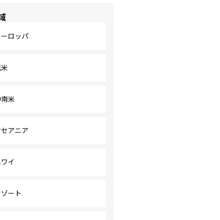
域
ヨーロッパ
北米
中南米
オセアニア
ハワイ
リゾート