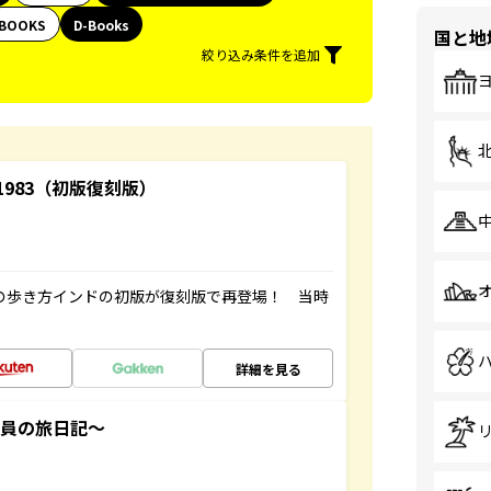
BOOKS
D-Books
国と地
絞り込み条件を追加
-1983（初版復刻版）
球の歩き方インドの初版が復刻版で再登場！ 当時
詳細を見る
社員の旅日記～