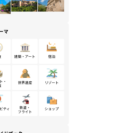
ーマ
食
建築・アート
宿泊
ト・
世界遺産
リゾート
戦
鉄道・
ビティ
ショップ
フライト