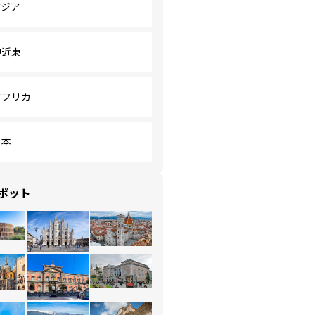
アジア
中近東
アフリカ
日本
ポット