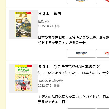
Ｈ０１ 戦国
歴史時代
2025.10.23 発売
日本の城や古戦場、武将ゆかりの史跡、展示
イドする歴史ファン必携の一冊。
Ｓ０１ 今こそ学びたい日本のこと
知っているようで知らない 日本人の心、食
BOOKS 旅の読み物
2022.07.21 発売
１万人の訪日外国人を案内したガイドが、日
発見ができる１冊！