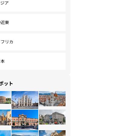
アジア
中近東
アフリカ
日本
ポット