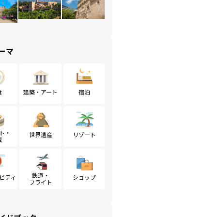
ーマ
食
建築・アート
宿泊
ト・
世界遺産
リゾート
戦
鉄道・
ビティ
ショップ
フライト