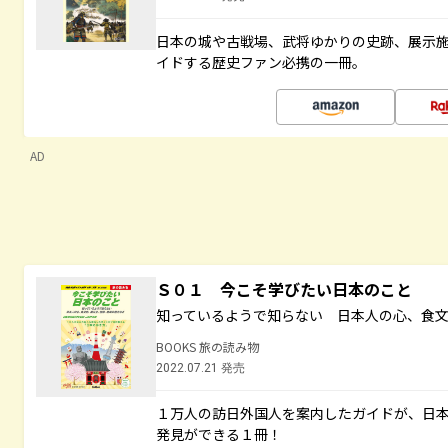
日本の城や古戦場、武将ゆかりの史跡、展示
イドする歴史ファン必携の一冊。
AD
Ｓ０１ 今こそ学びたい日本のこと
知っているようで知らない 日本人の心、食
BOOKS 旅の読み物
2022.07.21 発売
１万人の訪日外国人を案内したガイドが、日
発見ができる１冊！