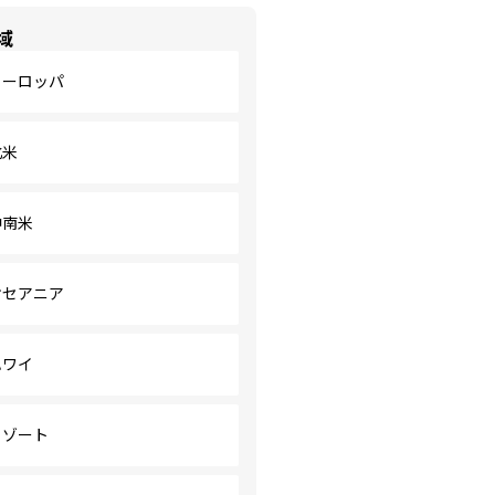
域
ヨーロッパ
北米
中南米
オセアニア
ハワイ
リゾート