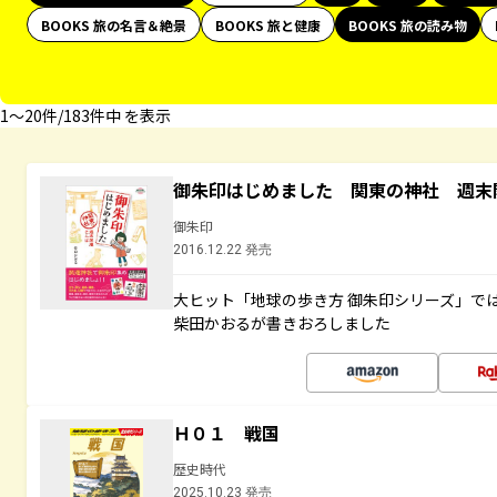
BOOKS 旅の名言＆絶景
BOOKS 旅と健康
BOOKS 旅の読み物
1〜20件/183件中 を表示
御朱印はじめました 関東の神社 週末
御朱印
2016.12.22 発売
大ヒット「地球の歩き方 御朱印シリーズ」で
柴田かおるが書きおろしました
Ｈ０１ 戦国
歴史時代
2025.10.23 発売