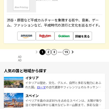
渋谷・原宿など平成カルチャーを象徴する街や、音楽、ゲー
ム、ファッションなど、平成時代の流行と文化を巡るガイド。
詳細を見る
…
1
2
3
15
AD
AD
人気の国と地域から探す
イタリア
イタリアは歴史、文化、グルメ、自然と多彩な魅力にあふ
れた国。
ローマ
の古代遺跡やフィレンツェのルネッサンス
美術、ヴェネツィアの運河など、歴史あるスポットはもち
スペイン
ろん、トスカーナの美しい田園風景やアマルフィ海岸の絶
景など、自然景観も見逃せない。観光の合間には、本場の
イベリア半島のほぼ80％を占めるスペインは、太陽が降り
ピザやパスタなど、絶品のイタリア料理を堪能することも
注ぐ地中海沿岸から雄大なピレネー山脈まで、多彩な自然
できる。朝目覚めてから夜眠るまで、すべての瞬間を楽し