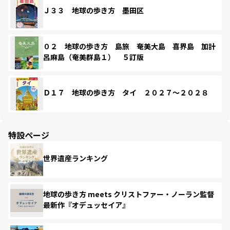
Ｊ３３ 地球の歩き方 墨田区
０２ 地球の歩き方 島旅 奄美大島 喜界島 加計
呂麻島（奄美群島１） ５訂版
Ｄ１７ 地球の歩き方 タイ ２０２７～２０２８
特設ページ
世界遺産ランキング
地球の歩き方 meets クリストファー・ノーラン監督
最新作『オデュッセイア』