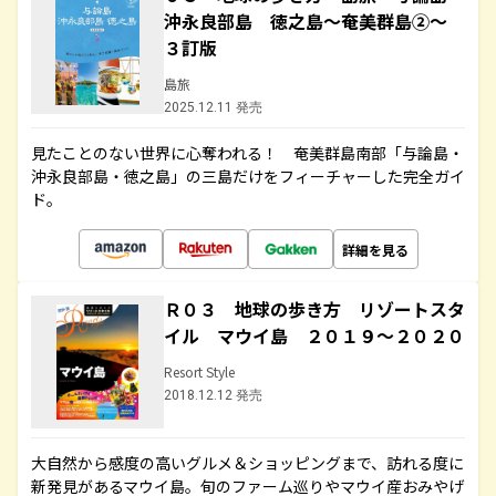
沖永良部島 徳之島～奄美群島②～
３訂版
島旅
2025.12.11 発売
見たことのない世界に心奪われる！ 奄美群島南部「与論島・
沖永良部島・徳之島」の三島だけをフィーチャーした完全ガイ
ド。
詳細を見る
Ｒ０３ 地球の歩き方 リゾートスタ
イル マウイ島 ２０１９～２０２０
Resort Style
2018.12.12 発売
大自然から感度の高いグルメ＆ショッピングまで、訪れる度に
新発見があるマウイ島。旬のファーム巡りやマウイ産おみやげ