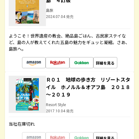
島 ４訂版
島旅
2024.07.04 発売
ようこそ！世界遺産の教会、絶品島ごはん、古民家ステイな
ど、島の人が教えてくれた五島の魅力をギュッと凝縮。さあ、
島旅へ。
詳細を見る
Ｒ０１ 地球の歩き方 リゾートスタ
イル ホノルル＆オアフ島 ２０１８
～２０１９
Resort Style
2017.10.04 発売
当社在庫切れ
詳細を見る