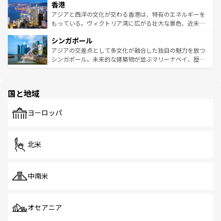
香港
とつ。フォーやバインミー、ベトナムコーヒーなどは、ぜ
の活気が交差している。北部ではチェンマイなどの山岳地
ひ現地で味わいたい。どの地域を訪れてもあたたかい人々
帯で自然と触れ合い、南部ではプーケットやクラビの美し
アジアと西洋の文化が交わる香港は、特有のエネルギーを
が旅行者を迎えてくれるので、きっと忘れられない旅にな
いビーチでリゾート気分を楽しむことができる。タイ料理
もっている。ヴィクトリア湾に広がる壮大な景色、近未来
るはずだ。 なお、新着のベトナム情報は
コンテンツ一覧
を
は世界的に有名で、屋台から高級レストランまで味覚を刺
的なアートスポット、そして歴史と現代が融合した町並
参照してほしい。
シンガポール
激する。気候は一年中温暖で、どの季節にも異なる楽しみ
み、どこを訪れても感動するはず。観光スポットが密集し
が待っている。親しみやすいタイの人々、仏教を中心とし
ており、効率よく見どころを回れるのも魅力。息をのむよ
アジアの交差点として多文化が融合した独自の魅力を放つ
た文化、そして多様な観光資源が、訪れる旅人を魅了し続
うな絶景から文化的な体験まで、香港を存分に楽しみ尽く
シンガポール。未来的な建築物が並ぶマリーナベイ、歴史
ける。 なお、新着のタイ情報は
コンテンツ一覧
を参照して
そう。 なお、新着の香港情報は
コンテンツ一覧
を参照して
と伝統を感じられるエスニックタウン、多数の緑豊かな公
ほしい。
ほしい。
園や自然保護区など、自然が調和した近代的な景観と文化
の多様性あふれるカラフルな町は、どこを歩いても新しい
国と地域
発見がある。さらに、治安のよさや充実した公共交通機関
も、旅行者にとっては魅力的なポイント。グルメも豊富
で、ホーカーズは地元の風情を楽しめる外せないスポット
ヨーロッパ
だ。訪れる人を飽きさせないシンガポールで、多様な魅力
を体感しよう。 なお、新着のシンガポール情報は
コンテン
ツ一覧
を参照してほしい。
北米
中南米
オセアニア