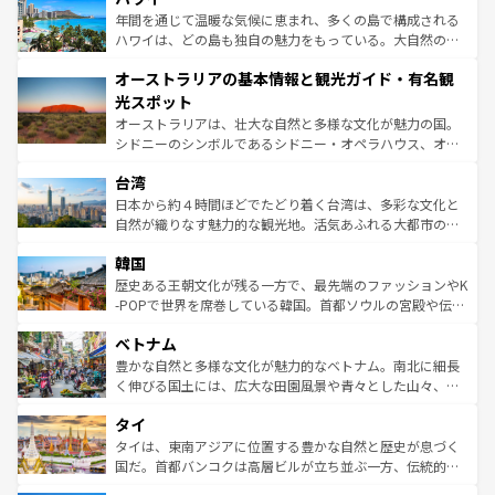
ンメントが詰まった刺激的なスポットだ。一方、アメリカ
年間を通じて温暖な気候に恵まれ、多くの島で構成される
西部には大自然が広がり、グランドキャニオンやイエロー
ハワイは、どの島も独自の魅力をもっている。大自然の神
ストーン国立公園といった絶景が堪能できる。さらに、南
秘を感じたいなら、火山が生み出した壮大な景観を誇るハ
オーストラリアの基本情報と観光ガイド・有名観
部のニューオーリンズでは、音楽と美食が融合した独特の
ワイ島は見逃せない。また、定番の観光地といえばオアフ
文化が魅力。旅行者はアメリカの各地域で異なる魅力を楽
島だが、静かな自然を求めるならマウイ島やカウアイ島が
光スポット
しみながら、その多様性と豊かな歴史を感じることができ
おすすめ。エメラルドグリーンに輝く海をはじめ、豊かな
オーストラリアは、壮大な自然と多様な文化が魅力の国。
るだろう。車でのロードトリップや列車の旅も、アメリカ
文化や歴史が息づいている。「アロハスピリット」と呼ば
シドニーのシンボルであるシドニー・オペラハウス、オー
ならではの贅沢な旅のスタイルだ。 なお、新着のアメリカ
れるおもてなしの心で訪れる人々を迎えてくれるハワイの
ストラリア東海岸北部に広がる大サンゴ礁地帯グレートバ
情報は
コンテンツ一覧
を参照してほしい。
人々、おいしいローカルフードやハワイアンミュージッ
台湾
リアリーフや大陸中央部にそびえるウルル（エアーズロッ
ク、伝統的なフラダンスなど、すべてがハワイの魅力を彩
ク）、タスマニアの美しい原生林やケアンズの熱帯雨林な
日本から約４時間ほどでたどり着く台湾は、多彩な文化と
っている。訪れるたびに新しい発見と感動が待っているハ
ど、見どころがたくさん。また、カフェやワイン、オージ
自然が織りなす魅力的な観光地。活気あふれる大都市の台
ワイを、存分に味わってほしい。 なお、新着のハワイ情報
ービーフなどの食文化も豊かで、美味しいものであふれて
北やノスタルジックな町並みが人気な九份（ジォウフェ
は
コンテンツ一覧
を参照してほしい。
韓国
いる。アクティビティも充実しており、サーフィンやダイ
ン）、静ひつな山岳地帯である台湾東部など、都市の喧騒
ビング、ハイキングなど、アウトドア好きにはたまらな
と山間の静けさが共存しており、訪れる人に新しい発見と
歴史ある王朝文化が残る一方で、最先端のファッションやK
い。オーストラリアの多彩な魅力を存分に味わいつくそ
驚きをもたらしてくれる。また、奥深い台湾の食文化も魅
-POPで世界を席巻している韓国。首都ソウルの宮殿や伝統
う。 なお、新着のオーストラリア情報は
コンテンツ一覧
を
力で、夜市などの屋台グルメから高級料理、ヘルシーで美
家屋が並ぶエリアでは韓国の歴史と文化に浸ることがで
参照してほしい。
ベトナム
容にもいいと評判のスイーツなど、バラエティ豊かな料理
き、地方に足を延ばせば四季折々の自然美を楽しむことが
が味わえる。 なお、新着の台湾情報は
コンテンツ一覧
を参
できる。そして、キムチや焼肉、絶品のストリートフード
豊かな自然と多様な文化が魅力的なベトナム。南北に細長
照してほしい。
まで、さまざまな韓国料理が待っている。夜には、韓国な
く伸びる国土には、広大な田園風景や青々とした山々、世
らではのナイトライフも堪能できる。あたたかいホスピタ
界遺産に登録された壮大な自然景観が点在し、都市部では
タイ
リティに包まれながら、韓国の多彩な魅力を心ゆくまで味
急速な発展と共に伝統が息づく。ハノイの古い町並みやホ
わってみてほしい。 なお、新着の韓国情報は
コンテンツ一
ーチミン市のフランス統治時代の建物も、独特の雰囲気を
タイは、東南アジアに位置する豊かな自然と歴史が息づく
覧
を参照してほしい。
醸し出している。また、バラエティの豊かさとおいしさで
国だ。首都バンコクは高層ビルが立ち並ぶ一方、伝統的な
世界中の食通を魅了してやまないベトナム料理も魅力のひ
寺院や市場がいたるところに点在し、古きよき文化と現代