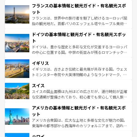
と文化が詰まったヨーロッパ屈指の旅行先だ。多様な地域
フランスの基本情報と観光ガイド・有名観光スポ
ませてくれるイタリアで、忘れられない旅をしてみよう！
文化が根付くこの国では、情熱的なフラメンコ、熱気あふ
なお、新着のイタリア情報は
コンテンツ一覧
を参照してほ
れる闘牛、そして美味しいタパスが生活の一部となってい
ット
しい。
る。首都マドリードの洗練された雰囲気や、バルセロナの
フランスは、世界中の旅行者を魅了し続けるヨーロッパ屈
アートに溢れた街角から、地方では古代ローマ遺跡や中世
指の観光地だ。首都パリのエッフェル塔やルーブル美術館
の城塞都市、穏やかなビーチリゾートまで多彩な表情を見
といった象徴的なスポットから、田舎町の古風な美しさま
せる。地方によって風土や気候が異なるスペインはその個
ドイツの基本情報と観光ガイド・有名観光スポッ
で、幅広い魅力が詰まっている。華麗な宮殿、歴史的な大
性で訪れる人を魅了する。 なお、新着のスペイン情報は
コ
聖堂、美しいビーチ、そして豊かな自然が、訪れる者を心
ト
ンテンツ一覧
を参照してほしい。
から魅了する。また、フランスは美食の国としても知ら
ドイツは、豊かな歴史と多彩な文化が交差するヨーロッパ
れ、フランス料理はユネスコ無形文化遺産にも登録されて
の中心に位置する国。中世の街並みが残るロマンチック街
いる。シャンパンの発祥地であるランス、プロヴァンスの
道から、未来を先取りするようなモダンな都市まで多様な
香り高いラベンダー畑など、多彩な楽しみ方が可能だ。さ
イギリス
顔を持つこの国は、どこを歩いても飽きることがない。ベ
らに、パリ以外の地域にも魅力が溢れており、どの街角に
ルリンの文化的活気、バイエルン州のアルプスの絶景、そ
イギリスは、古きよき伝統と最先端が共存する国。ウェス
も豊かな歴史と文化が息づいている。パリ以外の個性あふ
してライン川沿いのワイン畑といった風景は必見。ビール
トミンスター寺院や大英博物館のようなランドマーク、歴
れる地方に足を運ぶとそれぞれで全く異なる文化を体験で
とソーセージを味わいながら地元の人と過ごす楽しい時間
史ある大学都市、美しい丘陵地帯や牧歌的な風景など、エ
きるだろう。 なお、新着のフランス情報は
コンテンツ一覧
スイス
は、お酒好きな人にはぜひ体験してほしい。 なお、新着の
リアごとに異なる魅力がある。また、優雅なアフタヌーン
を参照してほしい。
ドイツ情報は
コンテンツ一覧
を参照してほしい。
ティー、ビール好きにはたまらない英国パブ、サッカー観
スイスの国土面積は九州ほどの広さだが、運行時刻が正確
戦など、本場だからこそできる体験も豊富。イギリスを旅
な交通網が整備されており、初心者でも安心して個人旅行
して楽しみつくそう。 なお、新着のイギリス情報は
コンテ
を楽しめる。日本同様に時刻表どおりの旅が可能だ。中世
アメリカの基本情報と観光ガイド・有名観光スポ
ンツ一覧
を参照してほしい。
の建物がそのまま残る町や、スイスならではのユニークな
博物館もあり、アルプス観光だけでなく町歩きも満喫する
ット
ことができる。国民の所得が高いため物価も高いが、旅行
アメリカ合衆国は、広大な土地と多様な文化が魅力の国。
者向けの交通パス提供のサービスもあり、うまく活用すれ
東海岸の都市部から西海岸のカリフォルニアまで、訪れる
ば市内交通費無料で観光を楽しむこともできる。 なお、新
場所ごとに異なる風景と体験が待っている。ニューヨーク
着のスイス情報は
コンテンツ一覧
を参照してほしい。
ハワイ
のような巨大都市は、観光、ショッピング、エンターテイ