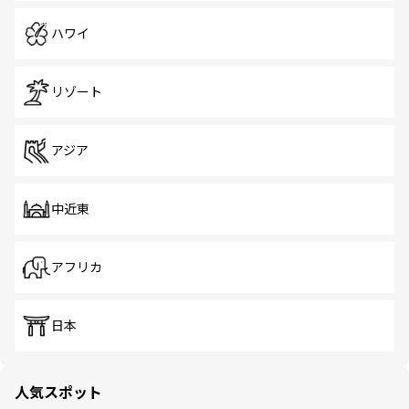
ハワイ
リゾート
アジア
中近東
アフリカ
日本
人気スポット