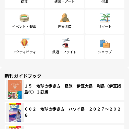
飲食
建築・アート
宿泊
イベント・観戦
世界遺産
リゾート
アクティビティ
鉄道・フライト
ショップ
新刊ガイドブック
１５ 地球の歩き方 島旅 伊豆大島 利島（伊豆諸
島①）３訂版
Ｃ０２ 地球の歩き方 ハワイ島 ２０２７～２０２
８