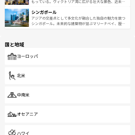
が旅行者を迎えてくれるので、きっと忘れられない旅にな
いビーチでリゾート気分を楽しむことができる。タイ料理
もっている。ヴィクトリア湾に広がる壮大な景色、近未来
るはずだ。 なお、新着のベトナム情報は
コンテンツ一覧
を
は世界的に有名で、屋台から高級レストランまで味覚を刺
的なアートスポット、そして歴史と現代が融合した町並
参照してほしい。
シンガポール
激する。気候は一年中温暖で、どの季節にも異なる楽しみ
み、どこを訪れても感動するはず。観光スポットが密集し
が待っている。親しみやすいタイの人々、仏教を中心とし
ており、効率よく見どころを回れるのも魅力。息をのむよ
アジアの交差点として多文化が融合した独自の魅力を放つ
た文化、そして多様な観光資源が、訪れる旅人を魅了し続
うな絶景から文化的な体験まで、香港を存分に楽しみ尽く
シンガポール。未来的な建築物が並ぶマリーナベイ、歴史
ける。 なお、新着のタイ情報は
コンテンツ一覧
を参照して
そう。 なお、新着の香港情報は
コンテンツ一覧
を参照して
と伝統を感じられるエスニックタウン、多数の緑豊かな公
ほしい。
ほしい。
園や自然保護区など、自然が調和した近代的な景観と文化
の多様性あふれるカラフルな町は、どこを歩いても新しい
国と地域
発見がある。さらに、治安のよさや充実した公共交通機関
も、旅行者にとっては魅力的なポイント。グルメも豊富
で、ホーカーズは地元の風情を楽しめる外せないスポット
ヨーロッパ
だ。訪れる人を飽きさせないシンガポールで、多様な魅力
を体感しよう。 なお、新着のシンガポール情報は
コンテン
ツ一覧
を参照してほしい。
北米
中南米
オセアニア
ハワイ