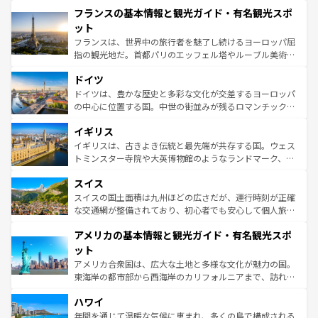
と文化が詰まったヨーロッパ屈指の旅行先だ。多様な地域
フランスの基本情報と観光ガイド・有名観光スポ
ませてくれるイタリアで、忘れられない旅をしてみよう！
文化が根付くこの国では、情熱的なフラメンコ、熱気あふ
なお、新着のイタリア情報は
コンテンツ一覧
を参照してほ
れる闘牛、そして美味しいタパスが生活の一部となってい
ット
しい。
る。首都マドリードの洗練された雰囲気や、バルセロナの
フランスは、世界中の旅行者を魅了し続けるヨーロッパ屈
アートに溢れた街角から、地方では古代ローマ遺跡や中世
指の観光地だ。首都パリのエッフェル塔やルーブル美術館
の城塞都市、穏やかなビーチリゾートまで多彩な表情を見
といった象徴的なスポットから、田舎町の古風な美しさま
せる。地方によって風土や気候が異なるスペインはその個
ドイツ
で、幅広い魅力が詰まっている。華麗な宮殿、歴史的な大
性で訪れる人を魅了する。 なお、新着のスペイン情報は
コ
聖堂、美しいビーチ、そして豊かな自然が、訪れる者を心
ドイツは、豊かな歴史と多彩な文化が交差するヨーロッパ
ンテンツ一覧
を参照してほしい。
から魅了する。また、フランスは美食の国としても知ら
の中心に位置する国。中世の街並みが残るロマンチック街
れ、フランス料理はユネスコ無形文化遺産にも登録されて
道から、未来を先取りするようなモダンな都市まで多様な
イギリス
いる。シャンパンの発祥地であるランス、プロヴァンスの
顔を持つこの国は、どこを歩いても飽きることがない。ベ
香り高いラベンダー畑など、多彩な楽しみ方が可能だ。さ
ルリンの文化的活気、バイエルン州のアルプスの絶景、そ
イギリスは、古きよき伝統と最先端が共存する国。ウェス
らに、パリ以外の地域にも魅力が溢れており、どの街角に
してライン川沿いのワイン畑といった風景は必見。ビール
トミンスター寺院や大英博物館のようなランドマーク、歴
も豊かな歴史と文化が息づいている。パリ以外の個性あふ
とソーセージを味わいながら地元の人と過ごす楽しい時間
史ある大学都市、美しい丘陵地帯や牧歌的な風景など、エ
れる地方に足を運ぶとそれぞれで全く異なる文化を体験で
スイス
は、お酒好きな人にはぜひ体験してほしい。 なお、新着の
リアごとに異なる魅力がある。また、優雅なアフタヌーン
きるだろう。 なお、新着のフランス情報は
コンテンツ一覧
ドイツ情報は
コンテンツ一覧
を参照してほしい。
ティー、ビール好きにはたまらない英国パブ、サッカー観
スイスの国土面積は九州ほどの広さだが、運行時刻が正確
を参照してほしい。
戦など、本場だからこそできる体験も豊富。イギリスを旅
な交通網が整備されており、初心者でも安心して個人旅行
して楽しみつくそう。 なお、新着のイギリス情報は
コンテ
を楽しめる。日本同様に時刻表どおりの旅が可能だ。中世
アメリカの基本情報と観光ガイド・有名観光スポ
ンツ一覧
を参照してほしい。
の建物がそのまま残る町や、スイスならではのユニークな
博物館もあり、アルプス観光だけでなく町歩きも満喫する
ット
ことができる。国民の所得が高いため物価も高いが、旅行
アメリカ合衆国は、広大な土地と多様な文化が魅力の国。
者向けの交通パス提供のサービスもあり、うまく活用すれ
東海岸の都市部から西海岸のカリフォルニアまで、訪れる
ば市内交通費無料で観光を楽しむこともできる。 なお、新
場所ごとに異なる風景と体験が待っている。ニューヨーク
着のスイス情報は
コンテンツ一覧
を参照してほしい。
ハワイ
のような巨大都市は、観光、ショッピング、エンターテイ
ンメントが詰まった刺激的なスポットだ。一方、アメリカ
年間を通じて温暖な気候に恵まれ、多くの島で構成される