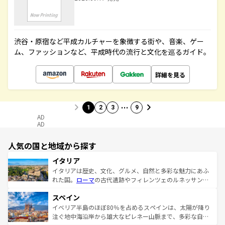
渋谷・原宿など平成カルチャーを象徴する街や、音楽、ゲー
ム、ファッションなど、平成時代の流行と文化を巡るガイド。
詳細を見る
…
1
2
3
9
AD
AD
人気の国と地域から探す
イタリア
イタリアは歴史、文化、グルメ、自然と多彩な魅力にあふ
れた国。
ローマ
の古代遺跡やフィレンツェのルネッサンス
美術、ヴェネツィアの運河など、歴史あるスポットはもち
スペイン
ろん、トスカーナの美しい田園風景やアマルフィ海岸の絶
景など、自然景観も見逃せない。観光の合間には、本場の
イベリア半島のほぼ80％を占めるスペインは、太陽が降り
ピザやパスタなど、絶品のイタリア料理を堪能することも
注ぐ地中海沿岸から雄大なピレネー山脈まで、多彩な自然
できる。朝目覚めてから夜眠るまで、すべての瞬間を楽し