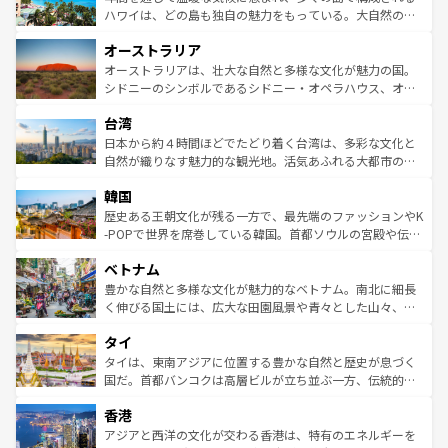
西部には大自然が広がり、グランドキャニオンやイエロー
ハワイは、どの島も独自の魅力をもっている。大自然の神
ストーン国立公園といった絶景が堪能できる。さらに、南
秘を感じたいなら、火山が生み出した壮大な景観を誇るハ
オーストラリア
部のニューオーリンズでは、音楽と美食が融合した独特の
ワイ島は見逃せない。また、定番の観光地といえばオアフ
文化が魅力。旅行者はアメリカの各地域で異なる魅力を楽
島だが、静かな自然を求めるならマウイ島やカウアイ島が
オーストラリアは、壮大な自然と多様な文化が魅力の国。
しみながら、その多様性と豊かな歴史を感じることができ
おすすめ。エメラルドグリーンに輝く海をはじめ、豊かな
シドニーのシンボルであるシドニー・オペラハウス、オー
るだろう。車でのロードトリップや列車の旅も、アメリカ
文化や歴史が息づいている。「アロハスピリット」と呼ば
ストラリア東海岸北部に広がる大サンゴ礁地帯グレートバ
ならではの贅沢な旅のスタイルだ。 なお、新着のアメリカ
台湾
れるおもてなしの心で訪れる人々を迎えてくれるハワイの
リアリーフや大陸中央部にそびえるウルル（エアーズロッ
情報は
コンテンツ一覧
を参照してほしい。
人々、おいしいローカルフードやハワイアンミュージッ
ク）、タスマニアの美しい原生林やケアンズの熱帯雨林な
日本から約４時間ほどでたどり着く台湾は、多彩な文化と
ク、伝統的なフラダンスなど、すべてがハワイの魅力を彩
ど、見どころがたくさん。また、カフェやワイン、オージ
自然が織りなす魅力的な観光地。活気あふれる大都市の台
っている。訪れるたびに新しい発見と感動が待っているハ
ービーフなどの食文化も豊かで、美味しいものであふれて
北やノスタルジックな町並みが人気な九份（ジォウフェ
ワイを、存分に味わってほしい。 なお、新着のハワイ情報
韓国
いる。アクティビティも充実しており、サーフィンやダイ
ン）、静ひつな山岳地帯である台湾東部など、都市の喧騒
は
コンテンツ一覧
を参照してほしい。
ビング、ハイキングなど、アウトドア好きにはたまらな
と山間の静けさが共存しており、訪れる人に新しい発見と
歴史ある王朝文化が残る一方で、最先端のファッションやK
い。オーストラリアの多彩な魅力を存分に味わいつくそ
驚きをもたらしてくれる。また、奥深い台湾の食文化も魅
-POPで世界を席巻している韓国。首都ソウルの宮殿や伝統
う。 なお、新着のオーストラリア情報は
コンテンツ一覧
を
力で、夜市などの屋台グルメから高級料理、ヘルシーで美
家屋が並ぶエリアでは韓国の歴史と文化に浸ることがで
参照してほしい。
ベトナム
容にもいいと評判のスイーツなど、バラエティ豊かな料理
き、地方に足を延ばせば四季折々の自然美を楽しむことが
が味わえる。 なお、新着の台湾情報は
コンテンツ一覧
を参
できる。そして、キムチや焼肉、絶品のストリートフード
豊かな自然と多様な文化が魅力的なベトナム。南北に細長
照してほしい。
まで、さまざまな韓国料理が待っている。夜には、韓国な
く伸びる国土には、広大な田園風景や青々とした山々、世
らではのナイトライフも堪能できる。あたたかいホスピタ
界遺産に登録された壮大な自然景観が点在し、都市部では
タイ
リティに包まれながら、韓国の多彩な魅力を心ゆくまで味
急速な発展と共に伝統が息づく。ハノイの古い町並みやホ
わってみてほしい。 なお、新着の韓国情報は
コンテンツ一
ーチミン市のフランス統治時代の建物も、独特の雰囲気を
タイは、東南アジアに位置する豊かな自然と歴史が息づく
覧
を参照してほしい。
醸し出している。また、バラエティの豊かさとおいしさで
国だ。首都バンコクは高層ビルが立ち並ぶ一方、伝統的な
世界中の食通を魅了してやまないベトナム料理も魅力のひ
寺院や市場がいたるところに点在し、古きよき文化と現代
香港
とつ。フォーやバインミー、ベトナムコーヒーなどは、ぜ
の活気が交差している。北部ではチェンマイなどの山岳地
ひ現地で味わいたい。どの地域を訪れてもあたたかい人々
帯で自然と触れ合い、南部ではプーケットやクラビの美し
アジアと西洋の文化が交わる香港は、特有のエネルギーを