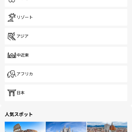
リゾート
アジア
中近東
アフリカ
日本
人気スポット