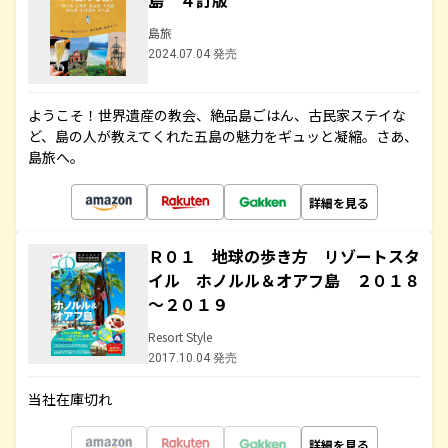
島 ４訂版
島旅
2024.07.04 発売
ようこそ！世界遺産の教会、絶品島ごはん、古民家ステイな
ど、島の人が教えてくれた五島の魅力をギュッと凝縮。さあ、
島旅へ。
詳細を見る
Ｒ０１ 地球の歩き方 リゾートスタ
イル ホノルル＆オアフ島 ２０１８
～２０１９
Resort Style
2017.10.04 発売
当社在庫切れ
詳細を見る