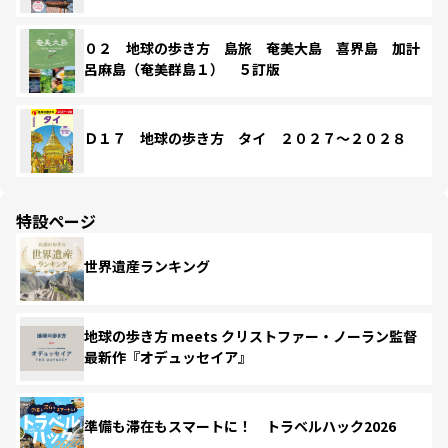
０２ 地球の歩き方 島旅 奄美大島 喜界島 加計
呂麻島（奄美群島１） ５訂版
Ｄ１７ 地球の歩き方 タイ ２０２７～２０２８
特設ページ
世界遺産ランキング
地球の歩き方 meets クリストファー・ノーラン監督
最新作『オデュッセイア』
準備も滞在もスマートに！ トラベルハック2026