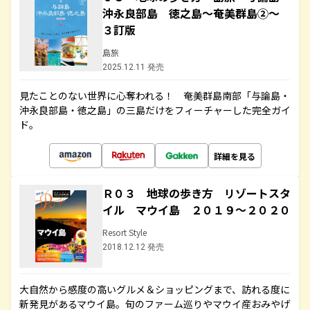
沖永良部島 徳之島～奄美群島②～
３訂版
島旅
2025.12.11 発売
見たことのない世界に心奪われる！ 奄美群島南部「与論島・
沖永良部島・徳之島」の三島だけをフィーチャーした完全ガイ
ド。
詳細を見る
Ｒ０３ 地球の歩き方 リゾートスタ
イル マウイ島 ２０１９～２０２０
Resort Style
2018.12.12 発売
大自然から感度の高いグルメ＆ショッピングまで、訪れる度に
新発見があるマウイ島。旬のファーム巡りやマウイ産おみやげ