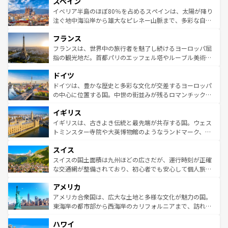
スペイン
ろん、トスカーナの美しい田園風景やアマルフィ海岸の絶
景など、自然景観も見逃せない。観光の合間には、本場の
イベリア半島のほぼ80％を占めるスペインは、太陽が降り
ピザやパスタなど、絶品のイタリア料理を堪能することも
注ぐ地中海沿岸から雄大なピレネー山脈まで、多彩な自然
できる。朝目覚めてから夜眠るまで、すべての瞬間を楽し
と文化が詰まったヨーロッパ屈指の旅行先だ。多様な地域
フランス
ませてくれるイタリアで、忘れられない旅をしてみよう！
文化が根付くこの国では、情熱的なフラメンコ、熱気あふ
なお、新着のイタリア情報は
コンテンツ一覧
を参照してほ
れる闘牛、そして美味しいタパスが生活の一部となってい
フランスは、世界中の旅行者を魅了し続けるヨーロッパ屈
しい。
る。首都マドリードの洗練された雰囲気や、バルセロナの
指の観光地だ。首都パリのエッフェル塔やルーブル美術館
アートに溢れた街角から、地方では古代ローマ遺跡や中世
といった象徴的なスポットから、田舎町の古風な美しさま
ドイツ
の城塞都市、穏やかなビーチリゾートまで多彩な表情を見
で、幅広い魅力が詰まっている。華麗な宮殿、歴史的な大
せる。地方によって風土や気候が異なるスペインはその個
聖堂、美しいビーチ、そして豊かな自然が、訪れる者を心
ドイツは、豊かな歴史と多彩な文化が交差するヨーロッパ
性で訪れる人を魅了する。 なお、新着のスペイン情報は
コ
から魅了する。また、フランスは美食の国としても知ら
の中心に位置する国。中世の街並みが残るロマンチック街
ンテンツ一覧
を参照してほしい。
れ、フランス料理はユネスコ無形文化遺産にも登録されて
道から、未来を先取りするようなモダンな都市まで多様な
イギリス
いる。シャンパンの発祥地であるランス、プロヴァンスの
顔を持つこの国は、どこを歩いても飽きることがない。ベ
香り高いラベンダー畑など、多彩な楽しみ方が可能だ。さ
ルリンの文化的活気、バイエルン州のアルプスの絶景、そ
イギリスは、古きよき伝統と最先端が共存する国。ウェス
らに、パリ以外の地域にも魅力が溢れており、どの街角に
してライン川沿いのワイン畑といった風景は必見。ビール
トミンスター寺院や大英博物館のようなランドマーク、歴
も豊かな歴史と文化が息づいている。パリ以外の個性あふ
とソーセージを味わいながら地元の人と過ごす楽しい時間
史ある大学都市、美しい丘陵地帯や牧歌的な風景など、エ
れる地方に足を運ぶとそれぞれで全く異なる文化を体験で
スイス
は、お酒好きな人にはぜひ体験してほしい。 なお、新着の
リアごとに異なる魅力がある。また、優雅なアフタヌーン
きるだろう。 なお、新着のフランス情報は
コンテンツ一覧
ドイツ情報は
コンテンツ一覧
を参照してほしい。
ティー、ビール好きにはたまらない英国パブ、サッカー観
スイスの国土面積は九州ほどの広さだが、運行時刻が正確
を参照してほしい。
戦など、本場だからこそできる体験も豊富。イギリスを旅
な交通網が整備されており、初心者でも安心して個人旅行
して楽しみつくそう。 なお、新着のイギリス情報は
コンテ
を楽しめる。日本同様に時刻表どおりの旅が可能だ。中世
アメリカ
ンツ一覧
を参照してほしい。
の建物がそのまま残る町や、スイスならではのユニークな
博物館もあり、アルプス観光だけでなく町歩きも満喫する
アメリカ合衆国は、広大な土地と多様な文化が魅力の国。
ことができる。国民の所得が高いため物価も高いが、旅行
東海岸の都市部から西海岸のカリフォルニアまで、訪れる
者向けの交通パス提供のサービスもあり、うまく活用すれ
場所ごとに異なる風景と体験が待っている。ニューヨーク
ハワイ
ば市内交通費無料で観光を楽しむこともできる。 なお、新
のような巨大都市は、観光、ショッピング、エンターテイ