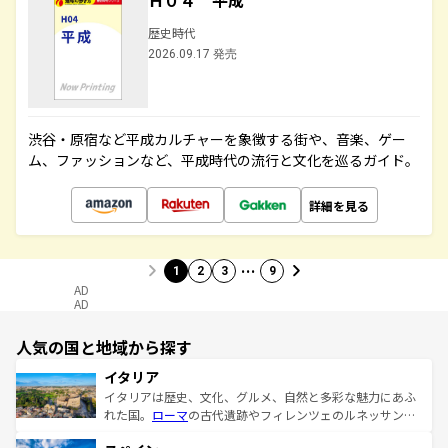
Ｈ０４ 平成
歴史時代
2026.09.17 発売
渋谷・原宿など平成カルチャーを象徴する街や、音楽、ゲー
ム、ファッションなど、平成時代の流行と文化を巡るガイド。
詳細を見る
…
1
2
3
9
AD
AD
人気の国と地域から探す
イタリア
イタリアは歴史、文化、グルメ、自然と多彩な魅力にあふ
れた国。
ローマ
の古代遺跡やフィレンツェのルネッサンス
美術、ヴェネツィアの運河など、歴史あるスポットはもち