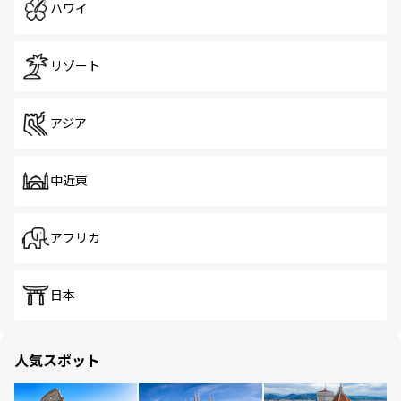
ハワイ
リゾート
アジア
中近東
アフリカ
日本
人気スポット