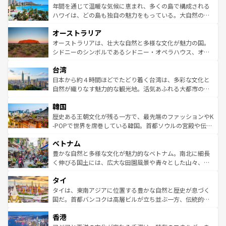
着のスイス情報は
コンテンツ一覧
を参照してほしい。
ンメントが詰まった刺激的なスポットだ。一方、アメリカ
年間を通じて温暖な気候に恵まれ、多くの島で構成される
西部には大自然が広がり、グランドキャニオンやイエロー
ハワイは、どの島も独自の魅力をもっている。大自然の神
ストーン国立公園といった絶景が堪能できる。さらに、南
秘を感じたいなら、火山が生み出した壮大な景観を誇るハ
オーストラリア
部のニューオーリンズでは、音楽と美食が融合した独特の
ワイ島は見逃せない。また、定番の観光地といえばオアフ
文化が魅力。旅行者はアメリカの各地域で異なる魅力を楽
島だが、静かな自然を求めるならマウイ島やカウアイ島が
オーストラリアは、壮大な自然と多様な文化が魅力の国。
しみながら、その多様性と豊かな歴史を感じることができ
おすすめ。エメラルドグリーンに輝く海をはじめ、豊かな
シドニーのシンボルであるシドニー・オペラハウス、オー
るだろう。車でのロードトリップや列車の旅も、アメリカ
文化や歴史が息づいている。「アロハスピリット」と呼ば
ストラリア東海岸北部に広がる大サンゴ礁地帯グレートバ
ならではの贅沢な旅のスタイルだ。 なお、新着のアメリカ
台湾
れるおもてなしの心で訪れる人々を迎えてくれるハワイの
リアリーフや大陸中央部にそびえるウルル（エアーズロッ
情報は
コンテンツ一覧
を参照してほしい。
人々、おいしいローカルフードやハワイアンミュージッ
ク）、タスマニアの美しい原生林やケアンズの熱帯雨林な
日本から約４時間ほどでたどり着く台湾は、多彩な文化と
ク、伝統的なフラダンスなど、すべてがハワイの魅力を彩
ど、見どころがたくさん。また、カフェやワイン、オージ
自然が織りなす魅力的な観光地。活気あふれる大都市の台
っている。訪れるたびに新しい発見と感動が待っているハ
ービーフなどの食文化も豊かで、美味しいものであふれて
北やノスタルジックな町並みが人気な九份（ジォウフェ
ワイを、存分に味わってほしい。 なお、新着のハワイ情報
韓国
いる。アクティビティも充実しており、サーフィンやダイ
ン）、静ひつな山岳地帯である台湾東部など、都市の喧騒
は
コンテンツ一覧
を参照してほしい。
ビング、ハイキングなど、アウトドア好きにはたまらな
と山間の静けさが共存しており、訪れる人に新しい発見と
歴史ある王朝文化が残る一方で、最先端のファッションやK
い。オーストラリアの多彩な魅力を存分に味わいつくそ
驚きをもたらしてくれる。また、奥深い台湾の食文化も魅
-POPで世界を席巻している韓国。首都ソウルの宮殿や伝統
う。 なお、新着のオーストラリア情報は
コンテンツ一覧
を
力で、夜市などの屋台グルメから高級料理、ヘルシーで美
家屋が並ぶエリアでは韓国の歴史と文化に浸ることがで
参照してほしい。
ベトナム
容にもいいと評判のスイーツなど、バラエティ豊かな料理
き、地方に足を延ばせば四季折々の自然美を楽しむことが
が味わえる。 なお、新着の台湾情報は
コンテンツ一覧
を参
できる。そして、キムチや焼肉、絶品のストリートフード
豊かな自然と多様な文化が魅力的なベトナム。南北に細長
照してほしい。
まで、さまざまな韓国料理が待っている。夜には、韓国な
く伸びる国土には、広大な田園風景や青々とした山々、世
らではのナイトライフも堪能できる。あたたかいホスピタ
界遺産に登録された壮大な自然景観が点在し、都市部では
タイ
リティに包まれながら、韓国の多彩な魅力を心ゆくまで味
急速な発展と共に伝統が息づく。ハノイの古い町並みやホ
わってみてほしい。 なお、新着の韓国情報は
コンテンツ一
ーチミン市のフランス統治時代の建物も、独特の雰囲気を
タイは、東南アジアに位置する豊かな自然と歴史が息づく
覧
を参照してほしい。
醸し出している。また、バラエティの豊かさとおいしさで
国だ。首都バンコクは高層ビルが立ち並ぶ一方、伝統的な
世界中の食通を魅了してやまないベトナム料理も魅力のひ
寺院や市場がいたるところに点在し、古きよき文化と現代
香港
とつ。フォーやバインミー、ベトナムコーヒーなどは、ぜ
の活気が交差している。北部ではチェンマイなどの山岳地
ひ現地で味わいたい。どの地域を訪れてもあたたかい人々