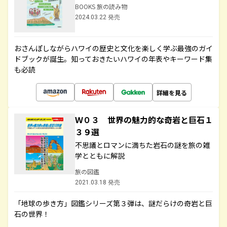
BOOKS 旅の読み物
2024.03.22 発売
おさんぽしながらハワイの歴史と文化を楽しく学ぶ最強のガイ
ドブックが誕生。知っておきたいハワイの年表やキーワード集
も必読
詳細を見る
Ｗ０３ 世界の魅力的な奇岩と巨石１
３９選
不思議とロマンに満ちた岩石の謎を旅の雑
学とともに解説
旅の図鑑
2021.03.18 発売
「地球の歩き方」図鑑シリーズ第３弾は、謎だらけの奇岩と巨
石の世界！