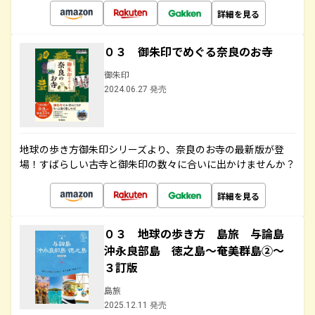
詳細を見る
０３ 御朱印でめぐる奈良のお寺
御朱印
2024.06.27 発売
地球の歩き方御朱印シリーズより、奈良のお寺の最新版が登
場！すばらしい古寺と御朱印の数々に合いに出かけませんか？
詳細を見る
０３ 地球の歩き方 島旅 与論島
沖永良部島 徳之島～奄美群島②～
３訂版
島旅
2025.12.11 発売