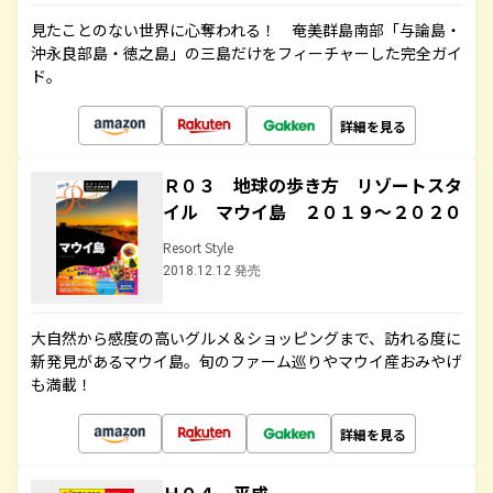
見たことのない世界に心奪われる！ 奄美群島南部「与論島・
沖永良部島・徳之島」の三島だけをフィーチャーした完全ガイ
ド。
詳細を見る
Ｒ０３ 地球の歩き方 リゾートスタ
イル マウイ島 ２０１９～２０２０
Resort Style
2018.12.12 発売
大自然から感度の高いグルメ＆ショッピングまで、訪れる度に
新発見があるマウイ島。旬のファーム巡りやマウイ産おみやげ
も満載！
詳細を見る