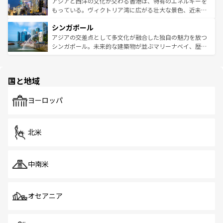
帯で自然と触れ合い、南部ではプーケットやクラビの美し
アジアと西洋の文化が交わる香港は、特有のエネルギーを
が旅行者を迎えてくれるので、きっと忘れられない旅にな
いビーチでリゾート気分を楽しむことができる。タイ料理
もっている。ヴィクトリア湾に広がる壮大な景色、近未来
るはずだ。 なお、新着のベトナム情報は
コンテンツ一覧
を
は世界的に有名で、屋台から高級レストランまで味覚を刺
的なアートスポット、そして歴史と現代が融合した町並
参照してほしい。
シンガポール
激する。気候は一年中温暖で、どの季節にも異なる楽しみ
み、どこを訪れても感動するはず。観光スポットが密集し
が待っている。親しみやすいタイの人々、仏教を中心とし
ており、効率よく見どころを回れるのも魅力。息をのむよ
アジアの交差点として多文化が融合した独自の魅力を放つ
た文化、そして多様な観光資源が、訪れる旅人を魅了し続
うな絶景から文化的な体験まで、香港を存分に楽しみ尽く
シンガポール。未来的な建築物が並ぶマリーナベイ、歴史
ける。 なお、新着のタイ情報は
コンテンツ一覧
を参照して
そう。 なお、新着の香港情報は
コンテンツ一覧
を参照して
と伝統を感じられるエスニックタウン、多数の緑豊かな公
ほしい。
ほしい。
園や自然保護区など、自然が調和した近代的な景観と文化
の多様性あふれるカラフルな町は、どこを歩いても新しい
国と地域
発見がある。さらに、治安のよさや充実した公共交通機関
も、旅行者にとっては魅力的なポイント。グルメも豊富
で、ホーカーズは地元の風情を楽しめる外せないスポット
ヨーロッパ
だ。訪れる人を飽きさせないシンガポールで、多様な魅力
を体感しよう。 なお、新着のシンガポール情報は
コンテン
ツ一覧
を参照してほしい。
北米
中南米
オセアニア