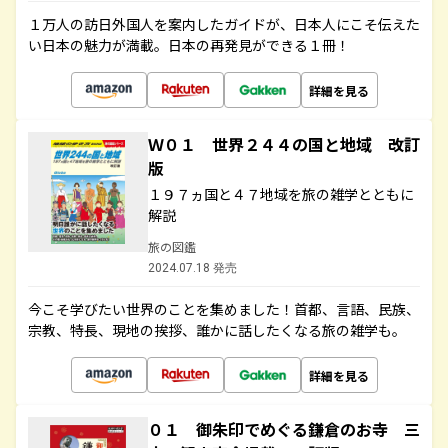
１万人の訪日外国人を案内したガイドが、日本人にこそ伝えた
い日本の魅力が満載。日本の再発見ができる１冊！
詳細を見る
Ｗ０１ 世界２４４の国と地域 改訂
版
１９７ヵ国と４７地域を旅の雑学とともに
解説
旅の図鑑
2024.07.18 発売
今こそ学びたい世界のことを集めました！首都、言語、民族、
宗教、特長、現地の挨拶、誰かに話したくなる旅の雑学も。
詳細を見る
０１ 御朱印でめぐる鎌倉のお寺 三