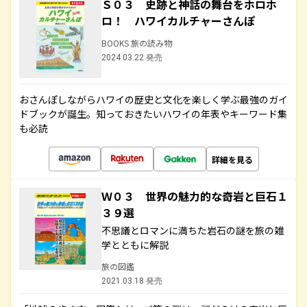
Ｓ０３ 史跡と神話の舞台をホロホ
ロ！ ハワイカルチャーさんぽ
BOOKS 旅の読み物
2024.03.22 発売
おさんぽしながらハワイの歴史と文化を楽しく学ぶ最強のガイ
ドブックが誕生。知っておきたいハワイの年表やキーワード集
も必読
詳細を見る
Ｗ０３ 世界の魅力的な奇岩と巨石１
３９選
不思議とロマンに満ちた岩石の謎を旅の雑
学とともに解説
旅の図鑑
2021.03.18 発売