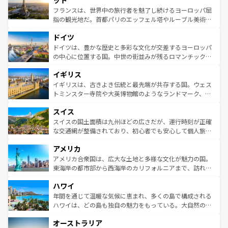
ット
しい。
る。首都マドリードの洗練された雰囲気や、バルセロナの
フランスは、世界中の旅行者を魅了し続けるヨーロッパ屈
アートに溢れた街角から、地方では古代ローマ遺跡や中世
指の観光地だ。首都パリのエッフェル塔やルーブル美術館
の城塞都市、穏やかなビーチリゾートまで多彩な表情を見
といった象徴的なスポットから、田舎町の古風な美しさま
せる。地方によって風土や気候が異なるスペインはその個
ドイツ
で、幅広い魅力が詰まっている。華麗な宮殿、歴史的な大
性で訪れる人を魅了する。 なお、新着のスペイン情報は
コ
聖堂、美しいビーチ、そして豊かな自然が、訪れる者を心
ドイツは、豊かな歴史と多彩な文化が交差するヨーロッパ
ンテンツ一覧
を参照してほしい。
から魅了する。また、フランスは美食の国としても知ら
の中心に位置する国。中世の街並みが残るロマンチック街
れ、フランス料理はユネスコ無形文化遺産にも登録されて
道から、未来を先取りするようなモダンな都市まで多様な
イギリス
いる。シャンパンの発祥地であるランス、プロヴァンスの
顔を持つこの国は、どこを歩いても飽きることがない。ベ
香り高いラベンダー畑など、多彩な楽しみ方が可能だ。さ
ルリンの文化的活気、バイエルン州のアルプスの絶景、そ
イギリスは、古きよき伝統と最先端が共存する国。ウェス
らに、パリ以外の地域にも魅力が溢れており、どの街角に
してライン川沿いのワイン畑といった風景は必見。ビール
トミンスター寺院や大英博物館のようなランドマーク、歴
も豊かな歴史と文化が息づいている。パリ以外の個性あふ
とソーセージを味わいながら地元の人と過ごす楽しい時間
史ある大学都市、美しい丘陵地帯や牧歌的な風景など、エ
れる地方に足を運ぶとそれぞれで全く異なる文化を体験で
スイス
は、お酒好きな人にはぜひ体験してほしい。 なお、新着の
リアごとに異なる魅力がある。また、優雅なアフタヌーン
きるだろう。 なお、新着のフランス情報は
コンテンツ一覧
ドイツ情報は
コンテンツ一覧
を参照してほしい。
ティー、ビール好きにはたまらない英国パブ、サッカー観
スイスの国土面積は九州ほどの広さだが、運行時刻が正確
を参照してほしい。
戦など、本場だからこそできる体験も豊富。イギリスを旅
な交通網が整備されており、初心者でも安心して個人旅行
して楽しみつくそう。 なお、新着のイギリス情報は
コンテ
を楽しめる。日本同様に時刻表どおりの旅が可能だ。中世
アメリカ
ンツ一覧
を参照してほしい。
の建物がそのまま残る町や、スイスならではのユニークな
博物館もあり、アルプス観光だけでなく町歩きも満喫する
アメリカ合衆国は、広大な土地と多様な文化が魅力の国。
ことができる。国民の所得が高いため物価も高いが、旅行
東海岸の都市部から西海岸のカリフォルニアまで、訪れる
者向けの交通パス提供のサービスもあり、うまく活用すれ
場所ごとに異なる風景と体験が待っている。ニューヨーク
ハワイ
ば市内交通費無料で観光を楽しむこともできる。 なお、新
のような巨大都市は、観光、ショッピング、エンターテイ
着のスイス情報は
コンテンツ一覧
を参照してほしい。
ンメントが詰まった刺激的なスポットだ。一方、アメリカ
年間を通じて温暖な気候に恵まれ、多くの島で構成される
西部には大自然が広がり、グランドキャニオンやイエロー
ハワイは、どの島も独自の魅力をもっている。大自然の神
ストーン国立公園といった絶景が堪能できる。さらに、南
秘を感じたいなら、火山が生み出した壮大な景観を誇るハ
オーストラリア
部のニューオーリンズでは、音楽と美食が融合した独特の
ワイ島は見逃せない。また、定番の観光地といえばオアフ