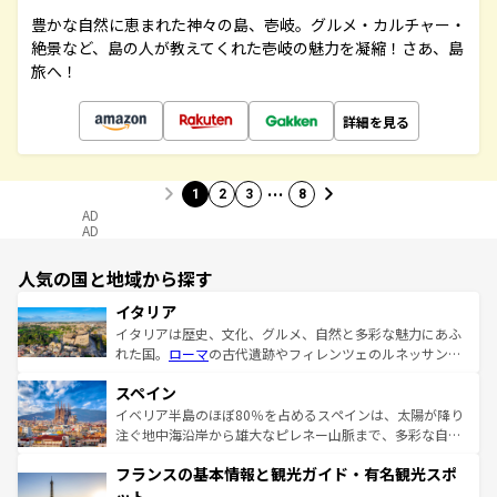
豊かな自然に恵まれた神々の島、壱岐。グルメ・カルチャー・
絶景など、島の人が教えてくれた壱岐の魅力を凝縮！さあ、島
旅へ！
詳細を見る
…
1
2
3
8
AD
AD
人気の国と地域から探す
イタリア
イタリアは歴史、文化、グルメ、自然と多彩な魅力にあふ
れた国。
ローマ
の古代遺跡やフィレンツェのルネッサンス
美術、ヴェネツィアの運河など、歴史あるスポットはもち
スペイン
ろん、トスカーナの美しい田園風景やアマルフィ海岸の絶
景など、自然景観も見逃せない。観光の合間には、本場の
イベリア半島のほぼ80％を占めるスペインは、太陽が降り
ピザやパスタなど、絶品のイタリア料理を堪能することも
注ぐ地中海沿岸から雄大なピレネー山脈まで、多彩な自然
できる。朝目覚めてから夜眠るまで、すべての瞬間を楽し
と文化が詰まったヨーロッパ屈指の旅行先だ。多様な地域
フランスの基本情報と観光ガイド・有名観光スポ
ませてくれるイタリアで、忘れられない旅をしてみよう！
文化が根付くこの国では、情熱的なフラメンコ、熱気あふ
なお、新着のイタリア情報は
コンテンツ一覧
を参照してほ
れる闘牛、そして美味しいタパスが生活の一部となってい