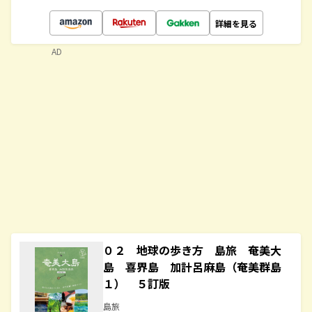
詳細を見る
AD
０２ 地球の歩き方 島旅 奄美大
島 喜界島 加計呂麻島（奄美群島
１） ５訂版
島旅