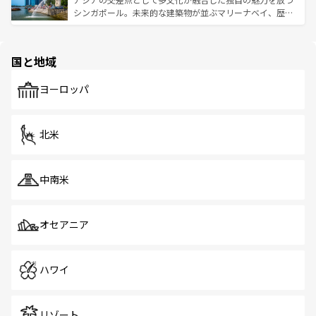
た文化、そして多様な観光資源が、訪れる旅人を魅了し続
うな絶景から文化的な体験まで、香港を存分に楽しみ尽く
シンガポール。未来的な建築物が並ぶマリーナベイ、歴史
ける。 なお、新着のタイ情報は
コンテンツ一覧
を参照して
そう。 なお、新着の香港情報は
コンテンツ一覧
を参照して
と伝統を感じられるエスニックタウン、多数の緑豊かな公
ほしい。
ほしい。
園や自然保護区など、自然が調和した近代的な景観と文化
の多様性あふれるカラフルな町は、どこを歩いても新しい
国と地域
発見がある。さらに、治安のよさや充実した公共交通機関
も、旅行者にとっては魅力的なポイント。グルメも豊富
で、ホーカーズは地元の風情を楽しめる外せないスポット
ヨーロッパ
だ。訪れる人を飽きさせないシンガポールで、多様な魅力
を体感しよう。 なお、新着のシンガポール情報は
コンテン
ツ一覧
を参照してほしい。
北米
中南米
オセアニア
ハワイ
リゾート