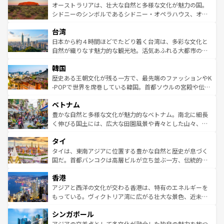
文化が魅力。旅行者はアメリカの各地域で異なる魅力を楽
島だが、静かな自然を求めるならマウイ島やカウアイ島が
オーストラリアは、壮大な自然と多様な文化が魅力の国。
しみながら、その多様性と豊かな歴史を感じることができ
おすすめ。エメラルドグリーンに輝く海をはじめ、豊かな
シドニーのシンボルであるシドニー・オペラハウス、オー
るだろう。車でのロードトリップや列車の旅も、アメリカ
文化や歴史が息づいている。「アロハスピリット」と呼ば
ストラリア東海岸北部に広がる大サンゴ礁地帯グレートバ
ならではの贅沢な旅のスタイルだ。 なお、新着のアメリカ
台湾
れるおもてなしの心で訪れる人々を迎えてくれるハワイの
リアリーフや大陸中央部にそびえるウルル（エアーズロッ
情報は
コンテンツ一覧
を参照してほしい。
人々、おいしいローカルフードやハワイアンミュージッ
ク）、タスマニアの美しい原生林やケアンズの熱帯雨林な
日本から約４時間ほどでたどり着く台湾は、多彩な文化と
ク、伝統的なフラダンスなど、すべてがハワイの魅力を彩
ど、見どころがたくさん。また、カフェやワイン、オージ
自然が織りなす魅力的な観光地。活気あふれる大都市の台
っている。訪れるたびに新しい発見と感動が待っているハ
ービーフなどの食文化も豊かで、美味しいものであふれて
北やノスタルジックな町並みが人気な九份（ジォウフェ
ワイを、存分に味わってほしい。 なお、新着のハワイ情報
韓国
いる。アクティビティも充実しており、サーフィンやダイ
ン）、静ひつな山岳地帯である台湾東部など、都市の喧騒
は
コンテンツ一覧
を参照してほしい。
ビング、ハイキングなど、アウトドア好きにはたまらな
と山間の静けさが共存しており、訪れる人に新しい発見と
歴史ある王朝文化が残る一方で、最先端のファッションやK
い。オーストラリアの多彩な魅力を存分に味わいつくそ
驚きをもたらしてくれる。また、奥深い台湾の食文化も魅
-POPで世界を席巻している韓国。首都ソウルの宮殿や伝統
う。 なお、新着のオーストラリア情報は
コンテンツ一覧
を
力で、夜市などの屋台グルメから高級料理、ヘルシーで美
家屋が並ぶエリアでは韓国の歴史と文化に浸ることがで
参照してほしい。
ベトナム
容にもいいと評判のスイーツなど、バラエティ豊かな料理
き、地方に足を延ばせば四季折々の自然美を楽しむことが
が味わえる。 なお、新着の台湾情報は
コンテンツ一覧
を参
できる。そして、キムチや焼肉、絶品のストリートフード
豊かな自然と多様な文化が魅力的なベトナム。南北に細長
照してほしい。
まで、さまざまな韓国料理が待っている。夜には、韓国な
く伸びる国土には、広大な田園風景や青々とした山々、世
らではのナイトライフも堪能できる。あたたかいホスピタ
界遺産に登録された壮大な自然景観が点在し、都市部では
タイ
リティに包まれながら、韓国の多彩な魅力を心ゆくまで味
急速な発展と共に伝統が息づく。ハノイの古い町並みやホ
わってみてほしい。 なお、新着の韓国情報は
コンテンツ一
ーチミン市のフランス統治時代の建物も、独特の雰囲気を
タイは、東南アジアに位置する豊かな自然と歴史が息づく
覧
を参照してほしい。
醸し出している。また、バラエティの豊かさとおいしさで
国だ。首都バンコクは高層ビルが立ち並ぶ一方、伝統的な
世界中の食通を魅了してやまないベトナム料理も魅力のひ
寺院や市場がいたるところに点在し、古きよき文化と現代
香港
とつ。フォーやバインミー、ベトナムコーヒーなどは、ぜ
の活気が交差している。北部ではチェンマイなどの山岳地
ひ現地で味わいたい。どの地域を訪れてもあたたかい人々
帯で自然と触れ合い、南部ではプーケットやクラビの美し
アジアと西洋の文化が交わる香港は、特有のエネルギーを
が旅行者を迎えてくれるので、きっと忘れられない旅にな
いビーチでリゾート気分を楽しむことができる。タイ料理
もっている。ヴィクトリア湾に広がる壮大な景色、近未来
るはずだ。 なお、新着のベトナム情報は
コンテンツ一覧
を
は世界的に有名で、屋台から高級レストランまで味覚を刺
的なアートスポット、そして歴史と現代が融合した町並
参照してほしい。
シンガポール
激する。気候は一年中温暖で、どの季節にも異なる楽しみ
み、どこを訪れても感動するはず。観光スポットが密集し
が待っている。親しみやすいタイの人々、仏教を中心とし
ており、効率よく見どころを回れるのも魅力。息をのむよ
アジアの交差点として多文化が融合した独自の魅力を放つ