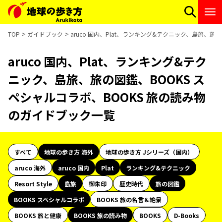
TOP
ガイドブック
aruco 国内、Plat、ランキング&テクニック、島旅、旅
aruco 国内、Plat、ランキング&テク
ニック、島旅、旅の図鑑、BOOKS ス
ペシャルコラボ、BOOKS 旅の読み物
のガイドブック一覧
すべて
地球の歩き方 海外
地球の歩き方 Jシリーズ（国内）
aruco 海外
aruco 国内
Plat
ランキング&テクニック
Resort Style
島旅
御朱印
歴史時代
旅の図鑑
BOOKS スペシャルコラボ
BOOKS 旅の名言＆絶景
BOOKS 旅と健康
BOOKS 旅の読み物
BOOKS
D-Books