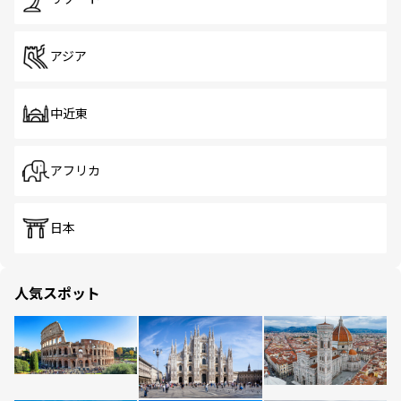
アジア
中近東
アフリカ
日本
人気スポット