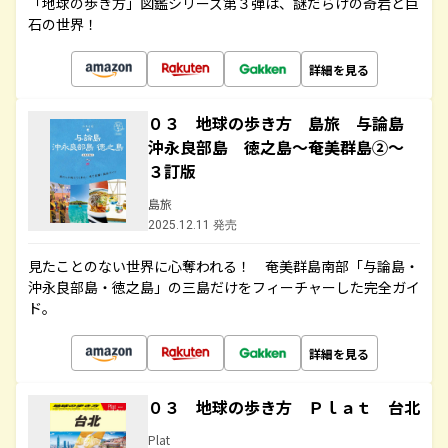
「地球の歩き方」図鑑シリーズ第３弾は、謎だらけの奇岩と巨
石の世界！
詳細を見る
０３ 地球の歩き方 島旅 与論島
沖永良部島 徳之島～奄美群島②～
３訂版
島旅
2025.12.11 発売
見たことのない世界に心奪われる！ 奄美群島南部「与論島・
沖永良部島・徳之島」の三島だけをフィーチャーした完全ガイ
ド。
詳細を見る
０３ 地球の歩き方 Ｐｌａｔ 台北
Plat