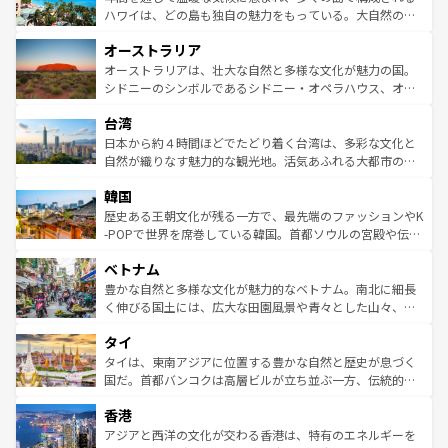
西部には大自然が広がり、グランドキャニオンやイエロー
ハワイは、どの島も独自の魅力をもっている。大自然の神
ストーン国立公園といった絶景が堪能できる。さらに、南
秘を感じたいなら、火山が生み出した壮大な景観を誇るハ
オーストラリア
部のニューオーリンズでは、音楽と美食が融合した独特の
ワイ島は見逃せない。また、定番の観光地といえばオアフ
文化が魅力。旅行者はアメリカの各地域で異なる魅力を楽
島だが、静かな自然を求めるならマウイ島やカウアイ島が
オーストラリアは、壮大な自然と多様な文化が魅力の国。
しみながら、その多様性と豊かな歴史を感じることができ
おすすめ。エメラルドグリーンに輝く海をはじめ、豊かな
シドニーのシンボルであるシドニー・オペラハウス、オー
るだろう。車でのロードトリップや列車の旅も、アメリカ
文化や歴史が息づいている。「アロハスピリット」と呼ば
ストラリア東海岸北部に広がる大サンゴ礁地帯グレートバ
ならではの贅沢な旅のスタイルだ。 なお、新着のアメリカ
台湾
れるおもてなしの心で訪れる人々を迎えてくれるハワイの
リアリーフや大陸中央部にそびえるウルル（エアーズロッ
情報は
コンテンツ一覧
を参照してほしい。
人々、おいしいローカルフードやハワイアンミュージッ
ク）、タスマニアの美しい原生林やケアンズの熱帯雨林な
日本から約４時間ほどでたどり着く台湾は、多彩な文化と
ク、伝統的なフラダンスなど、すべてがハワイの魅力を彩
ど、見どころがたくさん。また、カフェやワイン、オージ
自然が織りなす魅力的な観光地。活気あふれる大都市の台
っている。訪れるたびに新しい発見と感動が待っているハ
ービーフなどの食文化も豊かで、美味しいものであふれて
北やノスタルジックな町並みが人気な九份（ジォウフェ
ワイを、存分に味わってほしい。 なお、新着のハワイ情報
韓国
いる。アクティビティも充実しており、サーフィンやダイ
ン）、静ひつな山岳地帯である台湾東部など、都市の喧騒
は
コンテンツ一覧
を参照してほしい。
ビング、ハイキングなど、アウトドア好きにはたまらな
と山間の静けさが共存しており、訪れる人に新しい発見と
歴史ある王朝文化が残る一方で、最先端のファッションやK
い。オーストラリアの多彩な魅力を存分に味わいつくそ
驚きをもたらしてくれる。また、奥深い台湾の食文化も魅
-POPで世界を席巻している韓国。首都ソウルの宮殿や伝統
う。 なお、新着のオーストラリア情報は
コンテンツ一覧
を
力で、夜市などの屋台グルメから高級料理、ヘルシーで美
家屋が並ぶエリアでは韓国の歴史と文化に浸ることがで
参照してほしい。
ベトナム
容にもいいと評判のスイーツなど、バラエティ豊かな料理
き、地方に足を延ばせば四季折々の自然美を楽しむことが
が味わえる。 なお、新着の台湾情報は
コンテンツ一覧
を参
できる。そして、キムチや焼肉、絶品のストリートフード
豊かな自然と多様な文化が魅力的なベトナム。南北に細長
照してほしい。
まで、さまざまな韓国料理が待っている。夜には、韓国な
く伸びる国土には、広大な田園風景や青々とした山々、世
らではのナイトライフも堪能できる。あたたかいホスピタ
界遺産に登録された壮大な自然景観が点在し、都市部では
タイ
リティに包まれながら、韓国の多彩な魅力を心ゆくまで味
急速な発展と共に伝統が息づく。ハノイの古い町並みやホ
わってみてほしい。 なお、新着の韓国情報は
コンテンツ一
ーチミン市のフランス統治時代の建物も、独特の雰囲気を
タイは、東南アジアに位置する豊かな自然と歴史が息づく
覧
を参照してほしい。
醸し出している。また、バラエティの豊かさとおいしさで
国だ。首都バンコクは高層ビルが立ち並ぶ一方、伝統的な
世界中の食通を魅了してやまないベトナム料理も魅力のひ
寺院や市場がいたるところに点在し、古きよき文化と現代
香港
とつ。フォーやバインミー、ベトナムコーヒーなどは、ぜ
の活気が交差している。北部ではチェンマイなどの山岳地
ひ現地で味わいたい。どの地域を訪れてもあたたかい人々
帯で自然と触れ合い、南部ではプーケットやクラビの美し
アジアと西洋の文化が交わる香港は、特有のエネルギーを