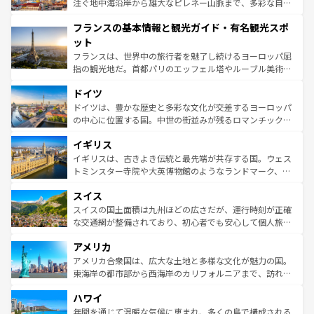
ピザやパスタなど、絶品のイタリア料理を堪能することも
注ぐ地中海沿岸から雄大なピレネー山脈まで、多彩な自然
できる。朝目覚めてから夜眠るまで、すべての瞬間を楽し
と文化が詰まったヨーロッパ屈指の旅行先だ。多様な地域
フランスの基本情報と観光ガイド・有名観光スポ
ませてくれるイタリアで、忘れられない旅をしてみよう！
文化が根付くこの国では、情熱的なフラメンコ、熱気あふ
なお、新着のイタリア情報は
コンテンツ一覧
を参照してほ
れる闘牛、そして美味しいタパスが生活の一部となってい
ット
しい。
る。首都マドリードの洗練された雰囲気や、バルセロナの
フランスは、世界中の旅行者を魅了し続けるヨーロッパ屈
アートに溢れた街角から、地方では古代ローマ遺跡や中世
指の観光地だ。首都パリのエッフェル塔やルーブル美術館
の城塞都市、穏やかなビーチリゾートまで多彩な表情を見
といった象徴的なスポットから、田舎町の古風な美しさま
せる。地方によって風土や気候が異なるスペインはその個
ドイツ
で、幅広い魅力が詰まっている。華麗な宮殿、歴史的な大
性で訪れる人を魅了する。 なお、新着のスペイン情報は
コ
聖堂、美しいビーチ、そして豊かな自然が、訪れる者を心
ドイツは、豊かな歴史と多彩な文化が交差するヨーロッパ
ンテンツ一覧
を参照してほしい。
から魅了する。また、フランスは美食の国としても知ら
の中心に位置する国。中世の街並みが残るロマンチック街
れ、フランス料理はユネスコ無形文化遺産にも登録されて
道から、未来を先取りするようなモダンな都市まで多様な
イギリス
いる。シャンパンの発祥地であるランス、プロヴァンスの
顔を持つこの国は、どこを歩いても飽きることがない。ベ
香り高いラベンダー畑など、多彩な楽しみ方が可能だ。さ
ルリンの文化的活気、バイエルン州のアルプスの絶景、そ
イギリスは、古きよき伝統と最先端が共存する国。ウェス
らに、パリ以外の地域にも魅力が溢れており、どの街角に
してライン川沿いのワイン畑といった風景は必見。ビール
トミンスター寺院や大英博物館のようなランドマーク、歴
も豊かな歴史と文化が息づいている。パリ以外の個性あふ
とソーセージを味わいながら地元の人と過ごす楽しい時間
史ある大学都市、美しい丘陵地帯や牧歌的な風景など、エ
れる地方に足を運ぶとそれぞれで全く異なる文化を体験で
スイス
は、お酒好きな人にはぜひ体験してほしい。 なお、新着の
リアごとに異なる魅力がある。また、優雅なアフタヌーン
きるだろう。 なお、新着のフランス情報は
コンテンツ一覧
ドイツ情報は
コンテンツ一覧
を参照してほしい。
ティー、ビール好きにはたまらない英国パブ、サッカー観
スイスの国土面積は九州ほどの広さだが、運行時刻が正確
を参照してほしい。
戦など、本場だからこそできる体験も豊富。イギリスを旅
な交通網が整備されており、初心者でも安心して個人旅行
して楽しみつくそう。 なお、新着のイギリス情報は
コンテ
を楽しめる。日本同様に時刻表どおりの旅が可能だ。中世
アメリカ
ンツ一覧
を参照してほしい。
の建物がそのまま残る町や、スイスならではのユニークな
博物館もあり、アルプス観光だけでなく町歩きも満喫する
アメリカ合衆国は、広大な土地と多様な文化が魅力の国。
ことができる。国民の所得が高いため物価も高いが、旅行
東海岸の都市部から西海岸のカリフォルニアまで、訪れる
者向けの交通パス提供のサービスもあり、うまく活用すれ
場所ごとに異なる風景と体験が待っている。ニューヨーク
ハワイ
ば市内交通費無料で観光を楽しむこともできる。 なお、新
のような巨大都市は、観光、ショッピング、エンターテイ
着のスイス情報は
コンテンツ一覧
を参照してほしい。
ンメントが詰まった刺激的なスポットだ。一方、アメリカ
年間を通じて温暖な気候に恵まれ、多くの島で構成される