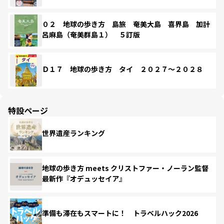
０２ 地球の歩き方 島旅 奄美大島 喜界島 加計
呂麻島（奄美群島１） ５訂版
Ｄ１７ 地球の歩き方 タイ ２０２７～２０２８
特設ページ
世界遺産ランキング
地球の歩き方 meets クリストファー・ノーラン監督
最新作『オデュッセイア』
準備も滞在もスマートに！ トラベルハック2026