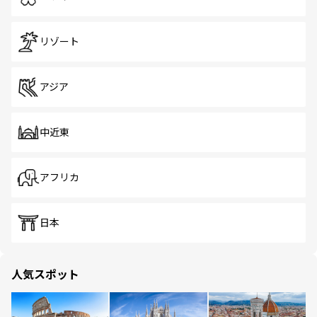
リゾート
アジア
中近東
アフリカ
日本
人気スポット