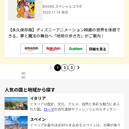
BOOKS スペシャルコラボ
2023.11.16 発売
【永久保存版】ディズニーアニメーション映画の世界を体感で
きる、夢と魔法の舞台へ「地球の歩き方」がご案内！
詳細を見る
1
2
3
AD
AD
人気の国と地域から探す
イタリア
イタリアは歴史、文化、グルメ、自然と多彩な魅力にあふ
れた国。
ローマ
の古代遺跡やフィレンツェのルネッサンス
美術、ヴェネツィアの運河など、歴史あるスポットはもち
スペイン
ろん、トスカーナの美しい田園風景やアマルフィ海岸の絶
景など、自然景観も見逃せない。観光の合間には、本場の
イベリア半島のほぼ80％を占めるスペインは、太陽が降り