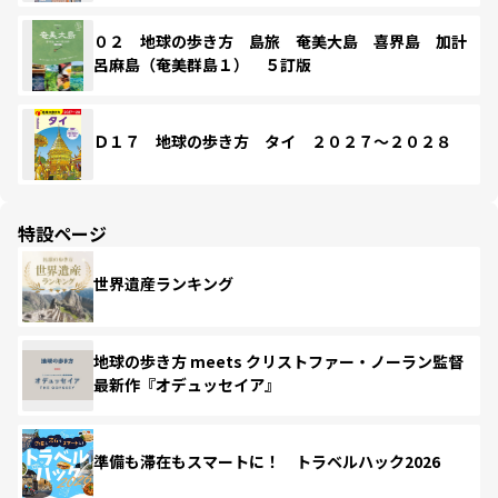
０２ 地球の歩き方 島旅 奄美大島 喜界島 加計
呂麻島（奄美群島１） ５訂版
Ｄ１７ 地球の歩き方 タイ ２０２７～２０２８
特設ページ
世界遺産ランキング
地球の歩き方 meets クリストファー・ノーラン監督
最新作『オデュッセイア』
準備も滞在もスマートに！ トラベルハック2026