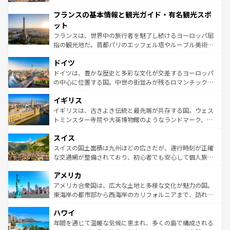
できる。朝目覚めてから夜眠るまで、すべての瞬間を楽し
と文化が詰まったヨーロッパ屈指の旅行先だ。多様な地域
フランスの基本情報と観光ガイド・有名観光スポ
ませてくれるイタリアで、忘れられない旅をしてみよう！
文化が根付くこの国では、情熱的なフラメンコ、熱気あふ
なお、新着のイタリア情報は
コンテンツ一覧
を参照してほ
れる闘牛、そして美味しいタパスが生活の一部となってい
ット
しい。
る。首都マドリードの洗練された雰囲気や、バルセロナの
フランスは、世界中の旅行者を魅了し続けるヨーロッパ屈
アートに溢れた街角から、地方では古代ローマ遺跡や中世
指の観光地だ。首都パリのエッフェル塔やルーブル美術館
の城塞都市、穏やかなビーチリゾートまで多彩な表情を見
といった象徴的なスポットから、田舎町の古風な美しさま
せる。地方によって風土や気候が異なるスペインはその個
ドイツ
で、幅広い魅力が詰まっている。華麗な宮殿、歴史的な大
性で訪れる人を魅了する。 なお、新着のスペイン情報は
コ
聖堂、美しいビーチ、そして豊かな自然が、訪れる者を心
ドイツは、豊かな歴史と多彩な文化が交差するヨーロッパ
ンテンツ一覧
を参照してほしい。
から魅了する。また、フランスは美食の国としても知ら
の中心に位置する国。中世の街並みが残るロマンチック街
れ、フランス料理はユネスコ無形文化遺産にも登録されて
道から、未来を先取りするようなモダンな都市まで多様な
イギリス
いる。シャンパンの発祥地であるランス、プロヴァンスの
顔を持つこの国は、どこを歩いても飽きることがない。ベ
香り高いラベンダー畑など、多彩な楽しみ方が可能だ。さ
ルリンの文化的活気、バイエルン州のアルプスの絶景、そ
イギリスは、古きよき伝統と最先端が共存する国。ウェス
らに、パリ以外の地域にも魅力が溢れており、どの街角に
してライン川沿いのワイン畑といった風景は必見。ビール
トミンスター寺院や大英博物館のようなランドマーク、歴
も豊かな歴史と文化が息づいている。パリ以外の個性あふ
とソーセージを味わいながら地元の人と過ごす楽しい時間
史ある大学都市、美しい丘陵地帯や牧歌的な風景など、エ
れる地方に足を運ぶとそれぞれで全く異なる文化を体験で
スイス
は、お酒好きな人にはぜひ体験してほしい。 なお、新着の
リアごとに異なる魅力がある。また、優雅なアフタヌーン
きるだろう。 なお、新着のフランス情報は
コンテンツ一覧
ドイツ情報は
コンテンツ一覧
を参照してほしい。
ティー、ビール好きにはたまらない英国パブ、サッカー観
スイスの国土面積は九州ほどの広さだが、運行時刻が正確
を参照してほしい。
戦など、本場だからこそできる体験も豊富。イギリスを旅
な交通網が整備されており、初心者でも安心して個人旅行
して楽しみつくそう。 なお、新着のイギリス情報は
コンテ
を楽しめる。日本同様に時刻表どおりの旅が可能だ。中世
アメリカ
ンツ一覧
を参照してほしい。
の建物がそのまま残る町や、スイスならではのユニークな
博物館もあり、アルプス観光だけでなく町歩きも満喫する
アメリカ合衆国は、広大な土地と多様な文化が魅力の国。
ことができる。国民の所得が高いため物価も高いが、旅行
東海岸の都市部から西海岸のカリフォルニアまで、訪れる
者向けの交通パス提供のサービスもあり、うまく活用すれ
場所ごとに異なる風景と体験が待っている。ニューヨーク
ハワイ
ば市内交通費無料で観光を楽しむこともできる。 なお、新
のような巨大都市は、観光、ショッピング、エンターテイ
着のスイス情報は
コンテンツ一覧
を参照してほしい。
ンメントが詰まった刺激的なスポットだ。一方、アメリカ
年間を通じて温暖な気候に恵まれ、多くの島で構成される