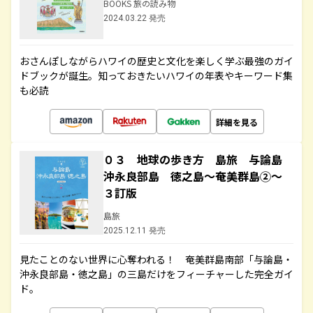
BOOKS 旅の読み物
2024.03.22 発売
おさんぽしながらハワイの歴史と文化を楽しく学ぶ最強のガイ
ドブックが誕生。知っておきたいハワイの年表やキーワード集
も必読
詳細を見る
０３ 地球の歩き方 島旅 与論島
沖永良部島 徳之島～奄美群島②～
３訂版
島旅
2025.12.11 発売
見たことのない世界に心奪われる！ 奄美群島南部「与論島・
沖永良部島・徳之島」の三島だけをフィーチャーした完全ガイ
ド。