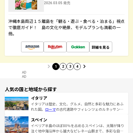
2026.03.05 発売
沖縄本島周辺１５離島を「観る・遊ぶ・食べる・泊まる」視点
で徹底ガイド！ 島の文化や絶景、モデルプランも満載の一
冊。
詳細を見る
1
2
3
4
AD
AD
人気の国と地域から探す
イタリア
イタリアは歴史、文化、グルメ、自然と多彩な魅力にあふ
れた国。
ローマ
の古代遺跡やフィレンツェのルネッサンス
美術、ヴェネツィアの運河など、歴史あるスポットはもち
スペイン
ろん、トスカーナの美しい田園風景やアマルフィ海岸の絶
景など、自然景観も見逃せない。観光の合間には、本場の
イベリア半島のほぼ80％を占めるスペインは、太陽が降り
ピザやパスタなど、絶品のイタリア料理を堪能することも
注ぐ地中海沿岸から雄大なピレネー山脈まで、多彩な自然