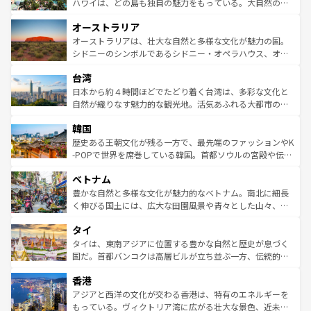
西部には大自然が広がり、グランドキャニオンやイエロー
ハワイは、どの島も独自の魅力をもっている。大自然の神
ストーン国立公園といった絶景が堪能できる。さらに、南
秘を感じたいなら、火山が生み出した壮大な景観を誇るハ
オーストラリア
部のニューオーリンズでは、音楽と美食が融合した独特の
ワイ島は見逃せない。また、定番の観光地といえばオアフ
文化が魅力。旅行者はアメリカの各地域で異なる魅力を楽
島だが、静かな自然を求めるならマウイ島やカウアイ島が
オーストラリアは、壮大な自然と多様な文化が魅力の国。
しみながら、その多様性と豊かな歴史を感じることができ
おすすめ。エメラルドグリーンに輝く海をはじめ、豊かな
シドニーのシンボルであるシドニー・オペラハウス、オー
るだろう。車でのロードトリップや列車の旅も、アメリカ
文化や歴史が息づいている。「アロハスピリット」と呼ば
ストラリア東海岸北部に広がる大サンゴ礁地帯グレートバ
ならではの贅沢な旅のスタイルだ。 なお、新着のアメリカ
台湾
れるおもてなしの心で訪れる人々を迎えてくれるハワイの
リアリーフや大陸中央部にそびえるウルル（エアーズロッ
情報は
コンテンツ一覧
を参照してほしい。
人々、おいしいローカルフードやハワイアンミュージッ
ク）、タスマニアの美しい原生林やケアンズの熱帯雨林な
日本から約４時間ほどでたどり着く台湾は、多彩な文化と
ク、伝統的なフラダンスなど、すべてがハワイの魅力を彩
ど、見どころがたくさん。また、カフェやワイン、オージ
自然が織りなす魅力的な観光地。活気あふれる大都市の台
っている。訪れるたびに新しい発見と感動が待っているハ
ービーフなどの食文化も豊かで、美味しいものであふれて
北やノスタルジックな町並みが人気な九份（ジォウフェ
ワイを、存分に味わってほしい。 なお、新着のハワイ情報
韓国
いる。アクティビティも充実しており、サーフィンやダイ
ン）、静ひつな山岳地帯である台湾東部など、都市の喧騒
は
コンテンツ一覧
を参照してほしい。
ビング、ハイキングなど、アウトドア好きにはたまらな
と山間の静けさが共存しており、訪れる人に新しい発見と
歴史ある王朝文化が残る一方で、最先端のファッションやK
い。オーストラリアの多彩な魅力を存分に味わいつくそ
驚きをもたらしてくれる。また、奥深い台湾の食文化も魅
-POPで世界を席巻している韓国。首都ソウルの宮殿や伝統
う。 なお、新着のオーストラリア情報は
コンテンツ一覧
を
力で、夜市などの屋台グルメから高級料理、ヘルシーで美
家屋が並ぶエリアでは韓国の歴史と文化に浸ることがで
参照してほしい。
ベトナム
容にもいいと評判のスイーツなど、バラエティ豊かな料理
き、地方に足を延ばせば四季折々の自然美を楽しむことが
が味わえる。 なお、新着の台湾情報は
コンテンツ一覧
を参
できる。そして、キムチや焼肉、絶品のストリートフード
豊かな自然と多様な文化が魅力的なベトナム。南北に細長
照してほしい。
まで、さまざまな韓国料理が待っている。夜には、韓国な
く伸びる国土には、広大な田園風景や青々とした山々、世
らではのナイトライフも堪能できる。あたたかいホスピタ
界遺産に登録された壮大な自然景観が点在し、都市部では
タイ
リティに包まれながら、韓国の多彩な魅力を心ゆくまで味
急速な発展と共に伝統が息づく。ハノイの古い町並みやホ
わってみてほしい。 なお、新着の韓国情報は
コンテンツ一
ーチミン市のフランス統治時代の建物も、独特の雰囲気を
タイは、東南アジアに位置する豊かな自然と歴史が息づく
覧
を参照してほしい。
醸し出している。また、バラエティの豊かさとおいしさで
国だ。首都バンコクは高層ビルが立ち並ぶ一方、伝統的な
世界中の食通を魅了してやまないベトナム料理も魅力のひ
寺院や市場がいたるところに点在し、古きよき文化と現代
香港
とつ。フォーやバインミー、ベトナムコーヒーなどは、ぜ
の活気が交差している。北部ではチェンマイなどの山岳地
ひ現地で味わいたい。どの地域を訪れてもあたたかい人々
帯で自然と触れ合い、南部ではプーケットやクラビの美し
アジアと西洋の文化が交わる香港は、特有のエネルギーを
が旅行者を迎えてくれるので、きっと忘れられない旅にな
いビーチでリゾート気分を楽しむことができる。タイ料理
もっている。ヴィクトリア湾に広がる壮大な景色、近未来