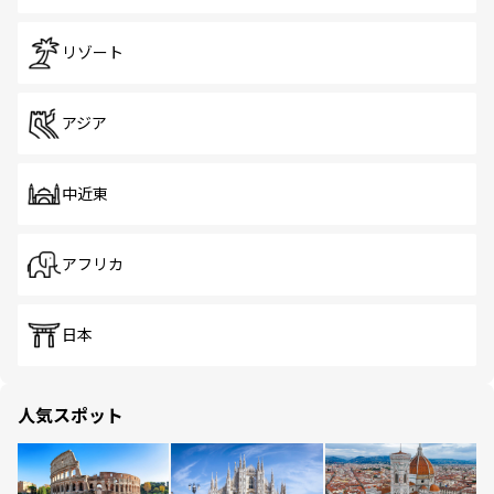
リゾート
アジア
中近東
アフリカ
日本
人気スポット