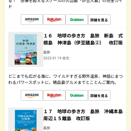
る！ 想像を超えるスケールの火山島「伊豆大島」の完全ガイ
ド
詳細を見る
１６ 地球の歩き方 島旅 新島 式
根島 神津島（伊豆諸島②） 改訂版
島旅
2023.01.19 発売
どこまでも広がる海に、ワイルドすぎる野外温泉、神話にまつ
わるパワースポットに、絶品島グルメまでとことんご案内。
詳細を見る
１７ 地球の歩き方 島旅 沖縄本島
周辺１５離島 改訂版
島旅