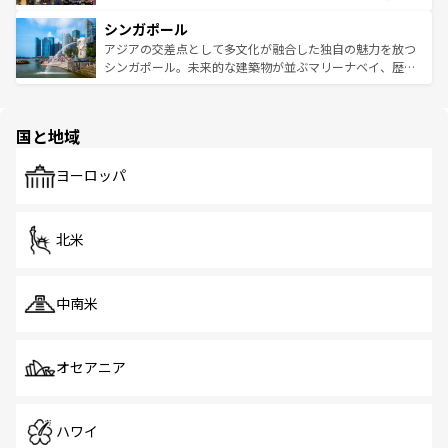
るはずだ。 なお、新着のベトナム情報は
コンテンツ一覧
を
は世界的に有名で、屋台から高級レストランまで味覚を刺
的なアートスポット、そして歴史と現代が融合した町並
参照してほしい。
シンガポール
激する。気候は一年中温暖で、どの季節にも異なる楽しみ
み、どこを訪れても感動するはず。観光スポットが密集し
が待っている。親しみやすいタイの人々、仏教を中心とし
ており、効率よく見どころを回れるのも魅力。息をのむよ
アジアの交差点として多文化が融合した独自の魅力を放つ
た文化、そして多様な観光資源が、訪れる旅人を魅了し続
うな絶景から文化的な体験まで、香港を存分に楽しみ尽く
シンガポール。未来的な建築物が並ぶマリーナベイ、歴史
ける。 なお、新着のタイ情報は
コンテンツ一覧
を参照して
そう。 なお、新着の香港情報は
コンテンツ一覧
を参照して
と伝統を感じられるエスニックタウン、多数の緑豊かな公
ほしい。
ほしい。
園や自然保護区など、自然が調和した近代的な景観と文化
の多様性あふれるカラフルな町は、どこを歩いても新しい
国と地域
発見がある。さらに、治安のよさや充実した公共交通機関
も、旅行者にとっては魅力的なポイント。グルメも豊富
で、ホーカーズは地元の風情を楽しめる外せないスポット
ヨーロッパ
だ。訪れる人を飽きさせないシンガポールで、多様な魅力
を体感しよう。 なお、新着のシンガポール情報は
コンテン
ツ一覧
を参照してほしい。
北米
中南米
オセアニア
ハワイ