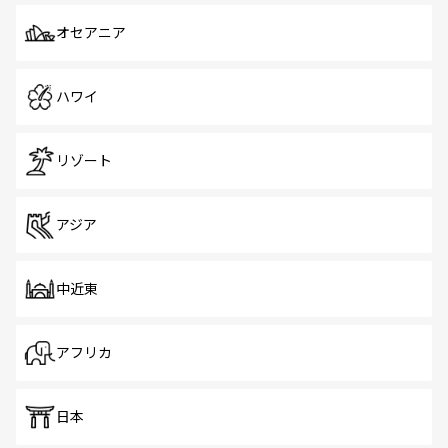
オセアニア
ハワイ
リゾート
アジア
中近東
アフリカ
日本