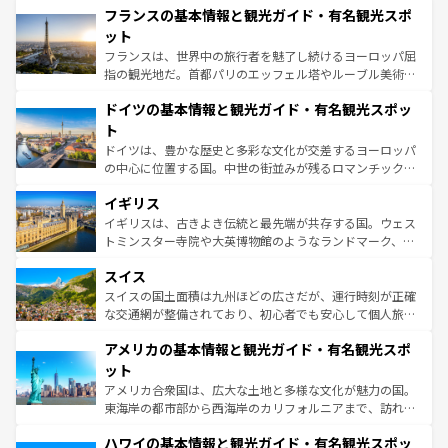
なお、新着のイタリア情報は
コンテンツ一覧
を参照してほ
フランスの基本情報と観光ガイド・有名観光スポ
文化が根付くこの国では、情熱的なフラメンコ、熱気あふ
しい。
れる闘牛、そして美味しいタパスが生活の一部となってい
ット
る。首都マドリードの洗練された雰囲気や、バルセロナの
フランスは、世界中の旅行者を魅了し続けるヨーロッパ屈
アートに溢れた街角から、地方では古代ローマ遺跡や中世
指の観光地だ。首都パリのエッフェル塔やルーブル美術館
の城塞都市、穏やかなビーチリゾートまで多彩な表情を見
といった象徴的なスポットから、田舎町の古風な美しさま
せる。地方によって風土や気候が異なるスペインはその個
ドイツの基本情報と観光ガイド・有名観光スポッ
で、幅広い魅力が詰まっている。華麗な宮殿、歴史的な大
性で訪れる人を魅了する。 なお、新着のスペイン情報は
コ
聖堂、美しいビーチ、そして豊かな自然が、訪れる者を心
ト
ンテンツ一覧
を参照してほしい。
から魅了する。また、フランスは美食の国としても知ら
ドイツは、豊かな歴史と多彩な文化が交差するヨーロッパ
れ、フランス料理はユネスコ無形文化遺産にも登録されて
の中心に位置する国。中世の街並みが残るロマンチック街
いる。シャンパンの発祥地であるランス、プロヴァンスの
道から、未来を先取りするようなモダンな都市まで多様な
香り高いラベンダー畑など、多彩な楽しみ方が可能だ。さ
イギリス
顔を持つこの国は、どこを歩いても飽きることがない。ベ
らに、パリ以外の地域にも魅力が溢れており、どの街角に
ルリンの文化的活気、バイエルン州のアルプスの絶景、そ
イギリスは、古きよき伝統と最先端が共存する国。ウェス
も豊かな歴史と文化が息づいている。パリ以外の個性あふ
してライン川沿いのワイン畑といった風景は必見。ビール
トミンスター寺院や大英博物館のようなランドマーク、歴
れる地方に足を運ぶとそれぞれで全く異なる文化を体験で
とソーセージを味わいながら地元の人と過ごす楽しい時間
史ある大学都市、美しい丘陵地帯や牧歌的な風景など、エ
きるだろう。 なお、新着のフランス情報は
コンテンツ一覧
スイス
は、お酒好きな人にはぜひ体験してほしい。 なお、新着の
リアごとに異なる魅力がある。また、優雅なアフタヌーン
を参照してほしい。
ドイツ情報は
コンテンツ一覧
を参照してほしい。
ティー、ビール好きにはたまらない英国パブ、サッカー観
スイスの国土面積は九州ほどの広さだが、運行時刻が正確
戦など、本場だからこそできる体験も豊富。イギリスを旅
な交通網が整備されており、初心者でも安心して個人旅行
して楽しみつくそう。 なお、新着のイギリス情報は
コンテ
を楽しめる。日本同様に時刻表どおりの旅が可能だ。中世
アメリカの基本情報と観光ガイド・有名観光スポ
ンツ一覧
を参照してほしい。
の建物がそのまま残る町や、スイスならではのユニークな
博物館もあり、アルプス観光だけでなく町歩きも満喫する
ット
ことができる。国民の所得が高いため物価も高いが、旅行
アメリカ合衆国は、広大な土地と多様な文化が魅力の国。
者向けの交通パス提供のサービスもあり、うまく活用すれ
東海岸の都市部から西海岸のカリフォルニアまで、訪れる
ば市内交通費無料で観光を楽しむこともできる。 なお、新
場所ごとに異なる風景と体験が待っている。ニューヨーク
着のスイス情報は
コンテンツ一覧
を参照してほしい。
ハワイの基本情報と観光ガイド・有名観光スポッ
のような巨大都市は、観光、ショッピング、エンターテイ