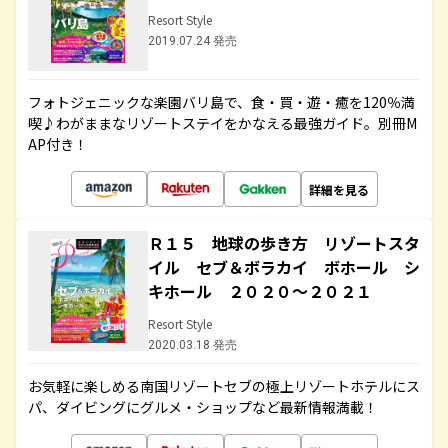
Resort Style
2019.07.24 発売
フォトジェニックな楽園バリ島で、食・買・遊・癒を120％満
喫♪わがままなリゾートステイをかなえる最強ガイド。別冊M
AP付き！
詳細を見る
Ｒ１５ 地球の歩き方 リゾートスタ
イル セブ＆ボラカイ ボホール シ
キホール ２０２０～２０２１
Resort Style
2020.03.18 発売
お気軽に楽しめる南国リゾートセブの極上リゾートホテルにス
パ、ダイビングにグルメ・ショップなど最新情報満載！