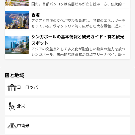
醸し出している。また、バラエティの豊かさとおいしさで
国だ。首都バンコクは高層ビルが立ち並ぶ一方、伝統的な
世界中の食通を魅了してやまないベトナム料理も魅力のひ
寺院や市場がいたるところに点在し、古きよき文化と現代
香港
とつ。フォーやバインミー、ベトナムコーヒーなどは、ぜ
の活気が交差している。北部ではチェンマイなどの山岳地
ひ現地で味わいたい。どの地域を訪れてもあたたかい人々
帯で自然と触れ合い、南部ではプーケットやクラビの美し
アジアと西洋の文化が交わる香港は、特有のエネルギーを
が旅行者を迎えてくれるので、きっと忘れられない旅にな
いビーチでリゾート気分を楽しむことができる。タイ料理
もっている。ヴィクトリア湾に広がる壮大な景色、近未来
るはずだ。 なお、新着のベトナム情報は
コンテンツ一覧
を
は世界的に有名で、屋台から高級レストランまで味覚を刺
的なアートスポット、そして歴史と現代が融合した町並
参照してほしい。
シンガポールの基本情報と観光ガイド・有名観光
激する。気候は一年中温暖で、どの季節にも異なる楽しみ
み、どこを訪れても感動するはず。観光スポットが密集し
が待っている。親しみやすいタイの人々、仏教を中心とし
ており、効率よく見どころを回れるのも魅力。息をのむよ
スポット
た文化、そして多様な観光資源が、訪れる旅人を魅了し続
うな絶景から文化的な体験まで、香港を存分に楽しみ尽く
アジアの交差点として多文化が融合した独自の魅力を放つ
ける。 なお、新着のタイ情報は
コンテンツ一覧
を参照して
そう。 なお、新着の香港情報は
コンテンツ一覧
を参照して
シンガポール。未来的な建築物が並ぶマリーナベイ、歴史
ほしい。
ほしい。
と伝統を感じられるエスニックタウン、多数の緑豊かな公
園や自然保護区など、自然が調和した近代的な景観と文化
の多様性あふれるカラフルな町は、どこを歩いても新しい
国と地域
発見がある。さらに、治安のよさや充実した公共交通機関
も、旅行者にとっては魅力的なポイント。グルメも豊富
で、ホーカーズは地元の風情を楽しめる外せないスポット
ヨーロッパ
だ。訪れる人を飽きさせないシンガポールで、多様な魅力
を体感しよう。 なお、新着のシンガポール情報は
コンテン
ツ一覧
を参照してほしい。
北米
中南米