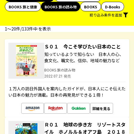
BOOKS 旅と健康
BOOKS 旅の読み物
BOOKS
D-Books
絞り込み条件を追加
1〜20件/133件中 を表示
Ｓ０１ 今こそ学びたい日本のこと
知っているようで知らない 日本人の心、
食文化、職文化、信仰、地域の魅力など
BOOKS 旅の読み物
2022.07.21 発売
１万人の訪日外国人を案内したガイドが、日本人にこそ伝えた
い日本の魅力が満載。日本の再発見ができる１冊！
詳細を見る
Ｒ０１ 地球の歩き方 リゾートスタ
イル ホノルル＆オアフ島 ２０１８