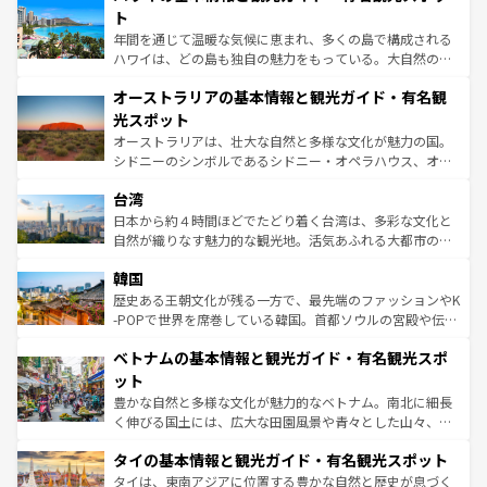
ンメントが詰まった刺激的なスポットだ。一方、アメリカ
ト
西部には大自然が広がり、グランドキャニオンやイエロー
年間を通じて温暖な気候に恵まれ、多くの島で構成される
ストーン国立公園といった絶景が堪能できる。さらに、南
ハワイは、どの島も独自の魅力をもっている。大自然の神
部のニューオーリンズでは、音楽と美食が融合した独特の
秘を感じたいなら、火山が生み出した壮大な景観を誇るハ
文化が魅力。旅行者はアメリカの各地域で異なる魅力を楽
オーストラリアの基本情報と観光ガイド・有名観
ワイ島は見逃せない。また、定番の観光地といえばオアフ
しみながら、その多様性と豊かな歴史を感じることができ
島だが、静かな自然を求めるならマウイ島やカウアイ島が
光スポット
るだろう。車でのロードトリップや列車の旅も、アメリカ
おすすめ。エメラルドグリーンに輝く海をはじめ、豊かな
オーストラリアは、壮大な自然と多様な文化が魅力の国。
ならではの贅沢な旅のスタイルだ。 なお、新着のアメリカ
文化や歴史が息づいている。「アロハスピリット」と呼ば
シドニーのシンボルであるシドニー・オペラハウス、オー
情報は
コンテンツ一覧
を参照してほしい。
れるおもてなしの心で訪れる人々を迎えてくれるハワイの
ストラリア東海岸北部に広がる大サンゴ礁地帯グレートバ
人々、おいしいローカルフードやハワイアンミュージッ
台湾
リアリーフや大陸中央部にそびえるウルル（エアーズロッ
ク、伝統的なフラダンスなど、すべてがハワイの魅力を彩
ク）、タスマニアの美しい原生林やケアンズの熱帯雨林な
日本から約４時間ほどでたどり着く台湾は、多彩な文化と
っている。訪れるたびに新しい発見と感動が待っているハ
ど、見どころがたくさん。また、カフェやワイン、オージ
自然が織りなす魅力的な観光地。活気あふれる大都市の台
ワイを、存分に味わってほしい。 なお、新着のハワイ情報
ービーフなどの食文化も豊かで、美味しいものであふれて
北やノスタルジックな町並みが人気な九份（ジォウフェ
は
コンテンツ一覧
を参照してほしい。
韓国
いる。アクティビティも充実しており、サーフィンやダイ
ン）、静ひつな山岳地帯である台湾東部など、都市の喧騒
ビング、ハイキングなど、アウトドア好きにはたまらな
と山間の静けさが共存しており、訪れる人に新しい発見と
歴史ある王朝文化が残る一方で、最先端のファッションやK
い。オーストラリアの多彩な魅力を存分に味わいつくそ
驚きをもたらしてくれる。また、奥深い台湾の食文化も魅
-POPで世界を席巻している韓国。首都ソウルの宮殿や伝統
う。 なお、新着のオーストラリア情報は
コンテンツ一覧
を
力で、夜市などの屋台グルメから高級料理、ヘルシーで美
家屋が並ぶエリアでは韓国の歴史と文化に浸ることがで
参照してほしい。
ベトナムの基本情報と観光ガイド・有名観光スポ
容にもいいと評判のスイーツなど、バラエティ豊かな料理
き、地方に足を延ばせば四季折々の自然美を楽しむことが
が味わえる。 なお、新着の台湾情報は
コンテンツ一覧
を参
できる。そして、キムチや焼肉、絶品のストリートフード
ット
照してほしい。
まで、さまざまな韓国料理が待っている。夜には、韓国な
豊かな自然と多様な文化が魅力的なベトナム。南北に細長
らではのナイトライフも堪能できる。あたたかいホスピタ
く伸びる国土には、広大な田園風景や青々とした山々、世
リティに包まれながら、韓国の多彩な魅力を心ゆくまで味
界遺産に登録された壮大な自然景観が点在し、都市部では
わってみてほしい。 なお、新着の韓国情報は
コンテンツ一
タイの基本情報と観光ガイド・有名観光スポット
急速な発展と共に伝統が息づく。ハノイの古い町並みやホ
覧
を参照してほしい。
ーチミン市のフランス統治時代の建物も、独特の雰囲気を
タイは、東南アジアに位置する豊かな自然と歴史が息づく