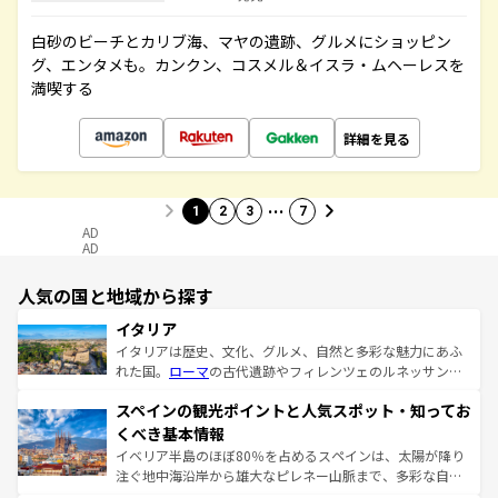
白砂のビーチとカリブ海、マヤの遺跡、グルメにショッピン
グ、エンタメも。カンクン、コスメル＆イスラ・ムヘーレスを
満喫する
詳細を見る
…
1
2
3
7
AD
AD
人気の国と地域から探す
イタリア
イタリアは歴史、文化、グルメ、自然と多彩な魅力にあふ
れた国。
ローマ
の古代遺跡やフィレンツェのルネッサンス
美術、ヴェネツィアの運河など、歴史あるスポットはもち
スペインの観光ポイントと人気スポット・知ってお
ろん、トスカーナの美しい田園風景やアマルフィ海岸の絶
景など、自然景観も見逃せない。観光の合間には、本場の
くべき基本情報
ピザやパスタなど、絶品のイタリア料理を堪能することも
イベリア半島のほぼ80％を占めるスペインは、太陽が降り
できる。朝目覚めてから夜眠るまで、すべての瞬間を楽し
注ぐ地中海沿岸から雄大なピレネー山脈まで、多彩な自然
ませてくれるイタリアで、忘れられない旅をしてみよう！
と文化が詰まったヨーロッパ屈指の旅行先だ。多様な地域