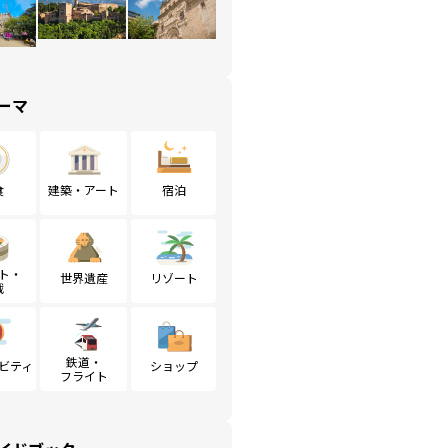
ーマ
食
建築・アート
宿泊
ト・
世界遺産
リゾート
戦
鉄道・
ビティ
ショップ
フライト