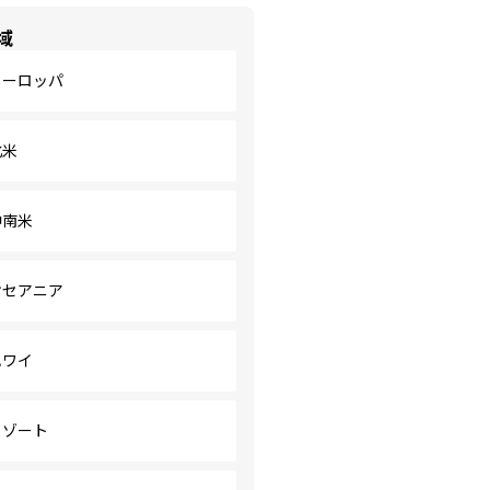
域
ヨーロッパ
北米
中南米
オセアニア
ハワイ
リゾート