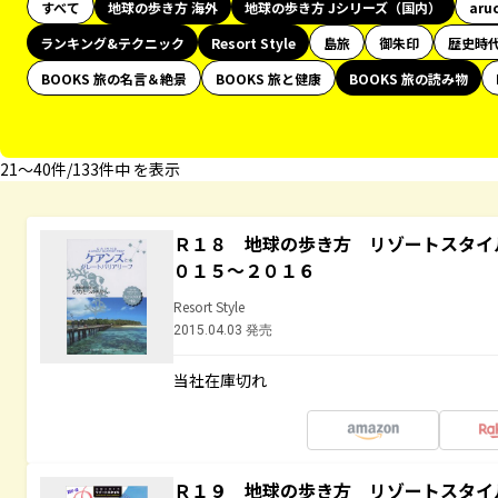
すべて
地球の歩き方 海外
地球の歩き方 Jシリーズ（国内）
aru
ランキング&テクニック
Resort Style
島旅
御朱印
歴史時
BOOKS 旅の名言＆絶景
BOOKS 旅と健康
BOOKS 旅の読み物
21〜40件/133件中 を表示
Ｒ１８ 地球の歩き方 リゾートスタイ
０１５～２０１６
Resort Style
2015.04.03 発売
当社在庫切れ
Ｒ１９ 地球の歩き方 リゾートスタイ