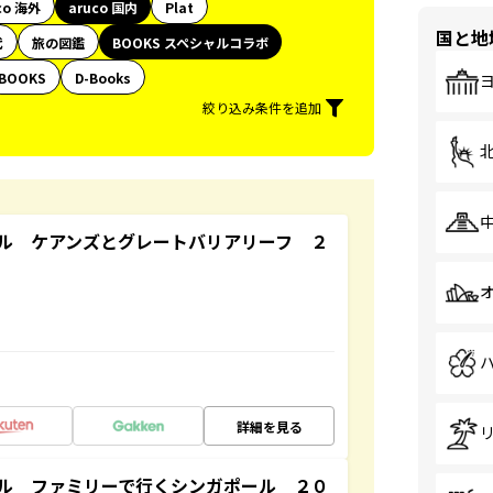
co 海外
aruco 国内
Plat
国と地
代
旅の図鑑
BOOKS スペシャルコラボ
BOOKS
D-Books
絞り込み条件を追加
ル ケアンズとグレートバリアリーフ ２
詳細を見る
ル ファミリーで行くシンガポール ２０