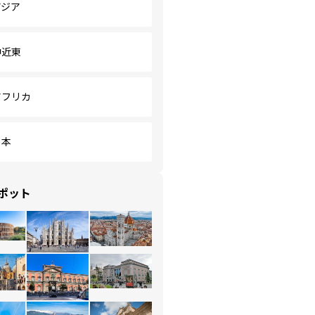
アジア
中近東
アフリカ
日本
ポット