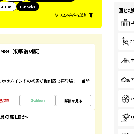
BOOKS
D-Books
国と地
絞り込み条件を追加
-1983（初版復刻版）
球の歩き方インドの初版が復刻版で再登場！ 当時
詳細を見る
社員の旅日記～