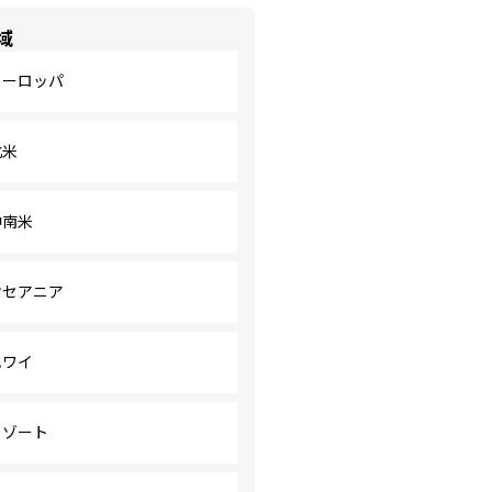
域
ヨーロッパ
北米
中南米
オセアニア
ハワイ
リゾート