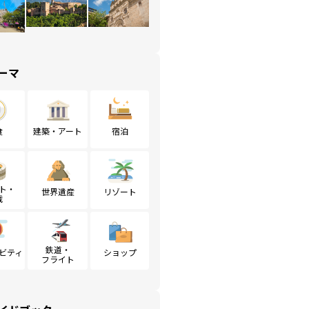
ーマ
食
建築・アート
宿泊
ト・
世界遺産
リゾート
戦
鉄道・
ビティ
ショップ
フライト