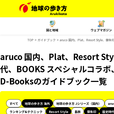
国と地域
ウェブマガジン
TOP
ガイドブック
aruco 国内、Plat、Resort St
aruco 国内、Plat、Resort
代、BOOKS スペシャルコラボ
D-Booksのガイドブック一覧
すべて
地球の歩き方 海外
地球の歩き方 Jシリーズ（国内）
aru
ランキング&テクニック
Resort Style
島旅
御朱印
歴史時