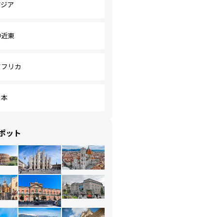
アジア
中近東
アフリカ
日本
ポット