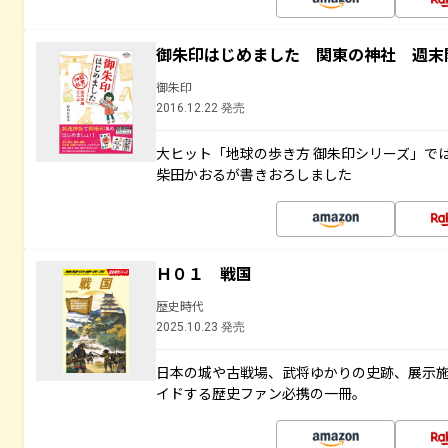
御朱印はじめました 関東の神社 週末
御朱印
2016.12.22 発売
大ヒット「地球の歩き方 御朱印シリーズ」で
柴田かおるが書きおろしました
Ｈ０１ 戦国
歴史時代
2025.10.23 発売
日本の城や古戦場、武将ゆかりの史跡、展示
イドする歴史ファン必携の一冊。