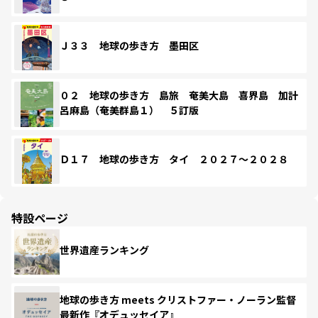
Ｊ３３ 地球の歩き方 墨田区
０２ 地球の歩き方 島旅 奄美大島 喜界島 加計
呂麻島（奄美群島１） ５訂版
Ｄ１７ 地球の歩き方 タイ ２０２７～２０２８
特設ページ
世界遺産ランキング
地球の歩き方 meets クリストファー・ノーラン監督
最新作『オデュッセイア』