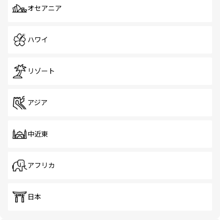
オセアニア
ハワイ
リゾート
アジア
中近東
アフリカ
日本