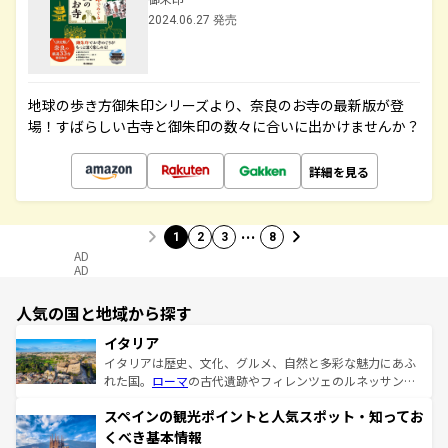
2024.06.27 発売
地球の歩き方御朱印シリーズより、奈良のお寺の最新版が登
場！すばらしい古寺と御朱印の数々に合いに出かけませんか？
詳細を見る
…
1
2
3
8
AD
AD
人気の国と地域から探す
イタリア
イタリアは歴史、文化、グルメ、自然と多彩な魅力にあふ
れた国。
ローマ
の古代遺跡やフィレンツェのルネッサンス
美術、ヴェネツィアの運河など、歴史あるスポットはもち
スペインの観光ポイントと人気スポット・知ってお
ろん、トスカーナの美しい田園風景やアマルフィ海岸の絶
景など、自然景観も見逃せない。観光の合間には、本場の
くべき基本情報