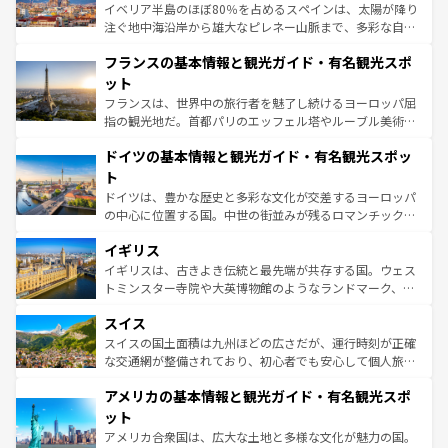
ピザやパスタなど、絶品のイタリア料理を堪能することも
イベリア半島のほぼ80％を占めるスペインは、太陽が降り
できる。朝目覚めてから夜眠るまで、すべての瞬間を楽し
注ぐ地中海沿岸から雄大なピレネー山脈まで、多彩な自然
ませてくれるイタリアで、忘れられない旅をしてみよう！
と文化が詰まったヨーロッパ屈指の旅行先だ。多様な地域
なお、新着のイタリア情報は
コンテンツ一覧
を参照してほ
フランスの基本情報と観光ガイド・有名観光スポ
文化が根付くこの国では、情熱的なフラメンコ、熱気あふ
しい。
れる闘牛、そして美味しいタパスが生活の一部となってい
ット
る。首都マドリードの洗練された雰囲気や、バルセロナの
フランスは、世界中の旅行者を魅了し続けるヨーロッパ屈
アートに溢れた街角から、地方では古代ローマ遺跡や中世
指の観光地だ。首都パリのエッフェル塔やルーブル美術館
の城塞都市、穏やかなビーチリゾートまで多彩な表情を見
といった象徴的なスポットから、田舎町の古風な美しさま
せる。地方によって風土や気候が異なるスペインはその個
ドイツの基本情報と観光ガイド・有名観光スポッ
で、幅広い魅力が詰まっている。華麗な宮殿、歴史的な大
性で訪れる人を魅了する。 なお、新着のスペイン情報は
コ
聖堂、美しいビーチ、そして豊かな自然が、訪れる者を心
ト
ンテンツ一覧
を参照してほしい。
から魅了する。また、フランスは美食の国としても知ら
ドイツは、豊かな歴史と多彩な文化が交差するヨーロッパ
れ、フランス料理はユネスコ無形文化遺産にも登録されて
の中心に位置する国。中世の街並みが残るロマンチック街
いる。シャンパンの発祥地であるランス、プロヴァンスの
道から、未来を先取りするようなモダンな都市まで多様な
香り高いラベンダー畑など、多彩な楽しみ方が可能だ。さ
イギリス
顔を持つこの国は、どこを歩いても飽きることがない。ベ
らに、パリ以外の地域にも魅力が溢れており、どの街角に
ルリンの文化的活気、バイエルン州のアルプスの絶景、そ
イギリスは、古きよき伝統と最先端が共存する国。ウェス
も豊かな歴史と文化が息づいている。パリ以外の個性あふ
してライン川沿いのワイン畑といった風景は必見。ビール
トミンスター寺院や大英博物館のようなランドマーク、歴
れる地方に足を運ぶとそれぞれで全く異なる文化を体験で
とソーセージを味わいながら地元の人と過ごす楽しい時間
史ある大学都市、美しい丘陵地帯や牧歌的な風景など、エ
きるだろう。 なお、新着のフランス情報は
コンテンツ一覧
スイス
は、お酒好きな人にはぜひ体験してほしい。 なお、新着の
リアごとに異なる魅力がある。また、優雅なアフタヌーン
を参照してほしい。
ドイツ情報は
コンテンツ一覧
を参照してほしい。
ティー、ビール好きにはたまらない英国パブ、サッカー観
スイスの国土面積は九州ほどの広さだが、運行時刻が正確
戦など、本場だからこそできる体験も豊富。イギリスを旅
な交通網が整備されており、初心者でも安心して個人旅行
して楽しみつくそう。 なお、新着のイギリス情報は
コンテ
を楽しめる。日本同様に時刻表どおりの旅が可能だ。中世
アメリカの基本情報と観光ガイド・有名観光スポ
ンツ一覧
を参照してほしい。
の建物がそのまま残る町や、スイスならではのユニークな
博物館もあり、アルプス観光だけでなく町歩きも満喫する
ット
ことができる。国民の所得が高いため物価も高いが、旅行
アメリカ合衆国は、広大な土地と多様な文化が魅力の国。