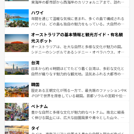
者向けの交通パス提供のサービスもあり、うまく活用すれ
東海岸の都市部から西海岸のカリフォルニアまで、訪れる
ば市内交通費無料で観光を楽しむこともできる。 なお、新
場所ごとに異なる風景と体験が待っている。ニューヨーク
着のスイス情報は
コンテンツ一覧
を参照してほしい。
ハワイ
のような巨大都市は、観光、ショッピング、エンターテイ
ンメントが詰まった刺激的なスポットだ。一方、アメリカ
年間を通じて温暖な気候に恵まれ、多くの島で構成される
西部には大自然が広がり、グランドキャニオンやイエロー
ハワイは、どの島も独自の魅力をもっている。大自然の神
ストーン国立公園といった絶景が堪能できる。さらに、南
秘を感じたいなら、火山が生み出した壮大な景観を誇るハ
オーストラリアの基本情報と観光ガイド・有名観
部のニューオーリンズでは、音楽と美食が融合した独特の
ワイ島は見逃せない。また、定番の観光地といえばオアフ
文化が魅力。旅行者はアメリカの各地域で異なる魅力を楽
島だが、静かな自然を求めるならマウイ島やカウアイ島が
光スポット
しみながら、その多様性と豊かな歴史を感じることができ
おすすめ。エメラルドグリーンに輝く海をはじめ、豊かな
オーストラリアは、壮大な自然と多様な文化が魅力の国。
るだろう。車でのロードトリップや列車の旅も、アメリカ
文化や歴史が息づいている。「アロハスピリット」と呼ば
シドニーのシンボルであるシドニー・オペラハウス、オー
ならではの贅沢な旅のスタイルだ。 なお、新着のアメリカ
れるおもてなしの心で訪れる人々を迎えてくれるハワイの
ストラリア東海岸北部に広がる大サンゴ礁地帯グレートバ
情報は
コンテンツ一覧
を参照してほしい。
人々、おいしいローカルフードやハワイアンミュージッ
台湾
リアリーフや大陸中央部にそびえるウルル（エアーズロッ
ク、伝統的なフラダンスなど、すべてがハワイの魅力を彩
ク）、タスマニアの美しい原生林やケアンズの熱帯雨林な
日本から約４時間ほどでたどり着く台湾は、多彩な文化と
っている。訪れるたびに新しい発見と感動が待っているハ
ど、見どころがたくさん。また、カフェやワイン、オージ
自然が織りなす魅力的な観光地。活気あふれる大都市の台
ワイを、存分に味わってほしい。 なお、新着のハワイ情報
ービーフなどの食文化も豊かで、美味しいものであふれて
北やノスタルジックな町並みが人気な九份（ジォウフェ
は
コンテンツ一覧
を参照してほしい。
韓国
いる。アクティビティも充実しており、サーフィンやダイ
ン）、静ひつな山岳地帯である台湾東部など、都市の喧騒
ビング、ハイキングなど、アウトドア好きにはたまらな
と山間の静けさが共存しており、訪れる人に新しい発見と
歴史ある王朝文化が残る一方で、最先端のファッションやK
い。オーストラリアの多彩な魅力を存分に味わいつくそ
驚きをもたらしてくれる。また、奥深い台湾の食文化も魅
-POPで世界を席巻している韓国。首都ソウルの宮殿や伝統
う。 なお、新着のオーストラリア情報は
コンテンツ一覧
を
力で、夜市などの屋台グルメから高級料理、ヘルシーで美
家屋が並ぶエリアでは韓国の歴史と文化に浸ることがで
参照してほしい。
ベトナム
容にもいいと評判のスイーツなど、バラエティ豊かな料理
き、地方に足を延ばせば四季折々の自然美を楽しむことが
が味わえる。 なお、新着の台湾情報は
コンテンツ一覧
を参
できる。そして、キムチや焼肉、絶品のストリートフード
豊かな自然と多様な文化が魅力的なベトナム。南北に細長
照してほしい。
まで、さまざまな韓国料理が待っている。夜には、韓国な
く伸びる国土には、広大な田園風景や青々とした山々、世
らではのナイトライフも堪能できる。あたたかいホスピタ
界遺産に登録された壮大な自然景観が点在し、都市部では
タイ
リティに包まれながら、韓国の多彩な魅力を心ゆくまで味
急速な発展と共に伝統が息づく。ハノイの古い町並みやホ
わってみてほしい。 なお、新着の韓国情報は
コンテンツ一
ーチミン市のフランス統治時代の建物も、独特の雰囲気を
タイは、東南アジアに位置する豊かな自然と歴史が息づく