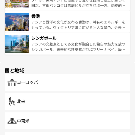
覧
を参照してほしい。
醸し出している。また、バラエティの豊かさとおいしさで
国だ。首都バンコクは高層ビルが立ち並ぶ一方、伝統的な
世界中の食通を魅了してやまないベトナム料理も魅力のひ
寺院や市場がいたるところに点在し、古きよき文化と現代
香港
とつ。フォーやバインミー、ベトナムコーヒーなどは、ぜ
の活気が交差している。北部ではチェンマイなどの山岳地
ひ現地で味わいたい。どの地域を訪れてもあたたかい人々
帯で自然と触れ合い、南部ではプーケットやクラビの美し
アジアと西洋の文化が交わる香港は、特有のエネルギーを
が旅行者を迎えてくれるので、きっと忘れられない旅にな
いビーチでリゾート気分を楽しむことができる。タイ料理
もっている。ヴィクトリア湾に広がる壮大な景色、近未来
るはずだ。 なお、新着のベトナム情報は
コンテンツ一覧
を
は世界的に有名で、屋台から高級レストランまで味覚を刺
的なアートスポット、そして歴史と現代が融合した町並
参照してほしい。
シンガポール
激する。気候は一年中温暖で、どの季節にも異なる楽しみ
み、どこを訪れても感動するはず。観光スポットが密集し
が待っている。親しみやすいタイの人々、仏教を中心とし
ており、効率よく見どころを回れるのも魅力。息をのむよ
アジアの交差点として多文化が融合した独自の魅力を放つ
た文化、そして多様な観光資源が、訪れる旅人を魅了し続
うな絶景から文化的な体験まで、香港を存分に楽しみ尽く
シンガポール。未来的な建築物が並ぶマリーナベイ、歴史
ける。 なお、新着のタイ情報は
コンテンツ一覧
を参照して
そう。 なお、新着の香港情報は
コンテンツ一覧
を参照して
と伝統を感じられるエスニックタウン、多数の緑豊かな公
ほしい。
ほしい。
園や自然保護区など、自然が調和した近代的な景観と文化
の多様性あふれるカラフルな町は、どこを歩いても新しい
国と地域
発見がある。さらに、治安のよさや充実した公共交通機関
も、旅行者にとっては魅力的なポイント。グルメも豊富
で、ホーカーズは地元の風情を楽しめる外せないスポット
ヨーロッパ
だ。訪れる人を飽きさせないシンガポールで、多様な魅力
を体感しよう。 なお、新着のシンガポール情報は
コンテン
ツ一覧
を参照してほしい。
北米
中南米