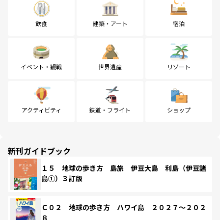
飲食
建築・アート
宿泊
イベント・観戦
世界遺産
リゾート
アクティビティ
鉄道・フライト
ショップ
新刊ガイドブック
１５ 地球の歩き方 島旅 伊豆大島 利島（伊豆諸
島①）３訂版
Ｃ０２ 地球の歩き方 ハワイ島 ２０２７～２０２
８