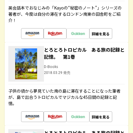
英会話本でおなじみの「Kayoの“秘密のノート”」シリーズの
著者が、今度は自分の滞在するロンドン南東の田舎町をご紹
介！
詳細を見る
とろとろトロピカル ある旅の記録と
記憶。 第1巻
D-Books
2018.03.29 発売
子供の頃から夢見ていた南の島に滞在することになった筆者
が、島で出合うトロピカルでマジカルな45日間の記録と記
憶。
詳細を見る
とろとろトロピカル ある旅の記録と