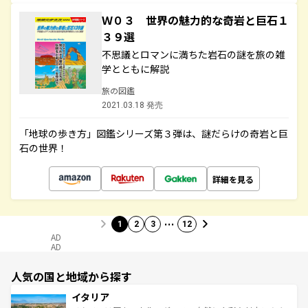
Ｗ０３ 世界の魅力的な奇岩と巨石１
３９選
不思議とロマンに満ちた岩石の謎を旅の雑
学とともに解説
旅の図鑑
2021.03.18 発売
「地球の歩き方」図鑑シリーズ第３弾は、謎だらけの奇岩と巨
石の世界！
詳細を見る
…
1
2
3
12
AD
AD
人気の国と地域から探す
イタリア