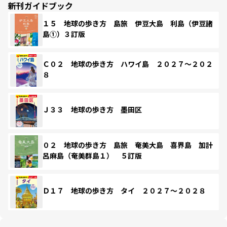
新刊ガイドブック
１５ 地球の歩き方 島旅 伊豆大島 利島（伊豆諸
島①）３訂版
Ｃ０２ 地球の歩き方 ハワイ島 ２０２７～２０２
８
Ｊ３３ 地球の歩き方 墨田区
０２ 地球の歩き方 島旅 奄美大島 喜界島 加計
呂麻島（奄美群島１） ５訂版
Ｄ１７ 地球の歩き方 タイ ２０２７～２０２８