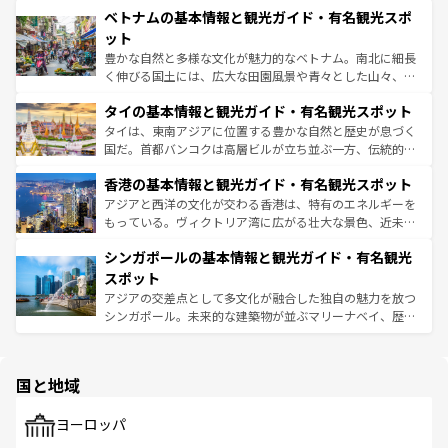
参照してほしい。
ベトナムの基本情報と観光ガイド・有名観光スポ
容にもいいと評判のスイーツなど、バラエティ豊かな料理
き、地方に足を延ばせば四季折々の自然美を楽しむことが
が味わえる。 なお、新着の台湾情報は
コンテンツ一覧
を参
できる。そして、キムチや焼肉、絶品のストリートフード
ット
照してほしい。
まで、さまざまな韓国料理が待っている。夜には、韓国な
豊かな自然と多様な文化が魅力的なベトナム。南北に細長
らではのナイトライフも堪能できる。あたたかいホスピタ
く伸びる国土には、広大な田園風景や青々とした山々、世
リティに包まれながら、韓国の多彩な魅力を心ゆくまで味
界遺産に登録された壮大な自然景観が点在し、都市部では
わってみてほしい。 なお、新着の韓国情報は
コンテンツ一
タイの基本情報と観光ガイド・有名観光スポット
急速な発展と共に伝統が息づく。ハノイの古い町並みやホ
覧
を参照してほしい。
ーチミン市のフランス統治時代の建物も、独特の雰囲気を
タイは、東南アジアに位置する豊かな自然と歴史が息づく
醸し出している。また、バラエティの豊かさとおいしさで
国だ。首都バンコクは高層ビルが立ち並ぶ一方、伝統的な
世界中の食通を魅了してやまないベトナム料理も魅力のひ
寺院や市場がいたるところに点在し、古きよき文化と現代
香港の基本情報と観光ガイド・有名観光スポット
とつ。フォーやバインミー、ベトナムコーヒーなどは、ぜ
の活気が交差している。北部ではチェンマイなどの山岳地
ひ現地で味わいたい。どの地域を訪れてもあたたかい人々
帯で自然と触れ合い、南部ではプーケットやクラビの美し
アジアと西洋の文化が交わる香港は、特有のエネルギーを
が旅行者を迎えてくれるので、きっと忘れられない旅にな
いビーチでリゾート気分を楽しむことができる。タイ料理
もっている。ヴィクトリア湾に広がる壮大な景色、近未来
るはずだ。 なお、新着のベトナム情報は
コンテンツ一覧
を
は世界的に有名で、屋台から高級レストランまで味覚を刺
的なアートスポット、そして歴史と現代が融合した町並
参照してほしい。
シンガポールの基本情報と観光ガイド・有名観光
激する。気候は一年中温暖で、どの季節にも異なる楽しみ
み、どこを訪れても感動するはず。観光スポットが密集し
が待っている。親しみやすいタイの人々、仏教を中心とし
ており、効率よく見どころを回れるのも魅力。息をのむよ
スポット
た文化、そして多様な観光資源が、訪れる旅人を魅了し続
うな絶景から文化的な体験まで、香港を存分に楽しみ尽く
アジアの交差点として多文化が融合した独自の魅力を放つ
ける。 なお、新着のタイ情報は
コンテンツ一覧
を参照して
そう。 なお、新着の香港情報は
コンテンツ一覧
を参照して
シンガポール。未来的な建築物が並ぶマリーナベイ、歴史
ほしい。
ほしい。
と伝統を感じられるエスニックタウン、多数の緑豊かな公
園や自然保護区など、自然が調和した近代的な景観と文化
の多様性あふれるカラフルな町は、どこを歩いても新しい
国と地域
発見がある。さらに、治安のよさや充実した公共交通機関
も、旅行者にとっては魅力的なポイント。グルメも豊富
で、ホーカーズは地元の風情を楽しめる外せないスポット
ヨーロッパ
だ。訪れる人を飽きさせないシンガポールで、多様な魅力