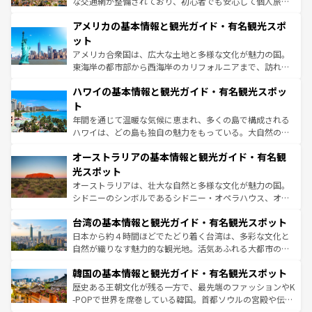
戦など、本場だからこそできる体験も豊富。イギリスを旅
な交通網が整備されており、初心者でも安心して個人旅行
して楽しみつくそう。 なお、新着のイギリス情報は
コンテ
を楽しめる。日本同様に時刻表どおりの旅が可能だ。中世
アメリカの基本情報と観光ガイド・有名観光スポ
ンツ一覧
を参照してほしい。
の建物がそのまま残る町や、スイスならではのユニークな
博物館もあり、アルプス観光だけでなく町歩きも満喫する
ット
ことができる。国民の所得が高いため物価も高いが、旅行
アメリカ合衆国は、広大な土地と多様な文化が魅力の国。
者向けの交通パス提供のサービスもあり、うまく活用すれ
東海岸の都市部から西海岸のカリフォルニアまで、訪れる
ば市内交通費無料で観光を楽しむこともできる。 なお、新
場所ごとに異なる風景と体験が待っている。ニューヨーク
着のスイス情報は
コンテンツ一覧
を参照してほしい。
ハワイの基本情報と観光ガイド・有名観光スポッ
のような巨大都市は、観光、ショッピング、エンターテイ
ンメントが詰まった刺激的なスポットだ。一方、アメリカ
ト
西部には大自然が広がり、グランドキャニオンやイエロー
年間を通じて温暖な気候に恵まれ、多くの島で構成される
ストーン国立公園といった絶景が堪能できる。さらに、南
ハワイは、どの島も独自の魅力をもっている。大自然の神
部のニューオーリンズでは、音楽と美食が融合した独特の
秘を感じたいなら、火山が生み出した壮大な景観を誇るハ
文化が魅力。旅行者はアメリカの各地域で異なる魅力を楽
オーストラリアの基本情報と観光ガイド・有名観
ワイ島は見逃せない。また、定番の観光地といえばオアフ
しみながら、その多様性と豊かな歴史を感じることができ
島だが、静かな自然を求めるならマウイ島やカウアイ島が
光スポット
るだろう。車でのロードトリップや列車の旅も、アメリカ
おすすめ。エメラルドグリーンに輝く海をはじめ、豊かな
オーストラリアは、壮大な自然と多様な文化が魅力の国。
ならではの贅沢な旅のスタイルだ。 なお、新着のアメリカ
文化や歴史が息づいている。「アロハスピリット」と呼ば
シドニーのシンボルであるシドニー・オペラハウス、オー
情報は
コンテンツ一覧
を参照してほしい。
れるおもてなしの心で訪れる人々を迎えてくれるハワイの
ストラリア東海岸北部に広がる大サンゴ礁地帯グレートバ
人々、おいしいローカルフードやハワイアンミュージッ
台湾の基本情報と観光ガイド・有名観光スポット
リアリーフや大陸中央部にそびえるウルル（エアーズロッ
ク、伝統的なフラダンスなど、すべてがハワイの魅力を彩
ク）、タスマニアの美しい原生林やケアンズの熱帯雨林な
日本から約４時間ほどでたどり着く台湾は、多彩な文化と
っている。訪れるたびに新しい発見と感動が待っているハ
ど、見どころがたくさん。また、カフェやワイン、オージ
自然が織りなす魅力的な観光地。活気あふれる大都市の台
ワイを、存分に味わってほしい。 なお、新着のハワイ情報
ービーフなどの食文化も豊かで、美味しいものであふれて
北やノスタルジックな町並みが人気な九份（ジォウフェ
は
コンテンツ一覧
を参照してほしい。
韓国の基本情報と観光ガイド・有名観光スポット
いる。アクティビティも充実しており、サーフィンやダイ
ン）、静ひつな山岳地帯である台湾東部など、都市の喧騒
ビング、ハイキングなど、アウトドア好きにはたまらな
と山間の静けさが共存しており、訪れる人に新しい発見と
歴史ある王朝文化が残る一方で、最先端のファッションやK
い。オーストラリアの多彩な魅力を存分に味わいつくそ
驚きをもたらしてくれる。また、奥深い台湾の食文化も魅
-POPで世界を席巻している韓国。首都ソウルの宮殿や伝統
う。 なお、新着のオーストラリア情報は
コンテンツ一覧
を
力で、夜市などの屋台グルメから高級料理、ヘルシーで美
家屋が並ぶエリアでは韓国の歴史と文化に浸ることがで