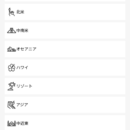
を体感しよう。 なお、新着のシンガポール情報は
コンテン
ツ一覧
を参照してほしい。
北米
中南米
オセアニア
ハワイ
リゾート
アジア
中近東