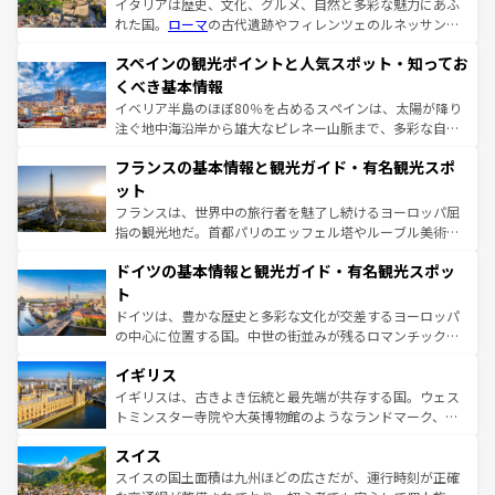
イタリアは歴史、文化、グルメ、自然と多彩な魅力にあふ
れた国。
ローマ
の古代遺跡やフィレンツェのルネッサンス
美術、ヴェネツィアの運河など、歴史あるスポットはもち
スペインの観光ポイントと人気スポット・知ってお
ろん、トスカーナの美しい田園風景やアマルフィ海岸の絶
景など、自然景観も見逃せない。観光の合間には、本場の
くべき基本情報
ピザやパスタなど、絶品のイタリア料理を堪能することも
イベリア半島のほぼ80％を占めるスペインは、太陽が降り
できる。朝目覚めてから夜眠るまで、すべての瞬間を楽し
注ぐ地中海沿岸から雄大なピレネー山脈まで、多彩な自然
ませてくれるイタリアで、忘れられない旅をしてみよう！
と文化が詰まったヨーロッパ屈指の旅行先だ。多様な地域
なお、新着のイタリア情報は
コンテンツ一覧
を参照してほ
フランスの基本情報と観光ガイド・有名観光スポ
文化が根付くこの国では、情熱的なフラメンコ、熱気あふ
しい。
れる闘牛、そして美味しいタパスが生活の一部となってい
ット
る。首都マドリードの洗練された雰囲気や、バルセロナの
フランスは、世界中の旅行者を魅了し続けるヨーロッパ屈
アートに溢れた街角から、地方では古代ローマ遺跡や中世
指の観光地だ。首都パリのエッフェル塔やルーブル美術館
の城塞都市、穏やかなビーチリゾートまで多彩な表情を見
といった象徴的なスポットから、田舎町の古風な美しさま
せる。地方によって風土や気候が異なるスペインはその個
ドイツの基本情報と観光ガイド・有名観光スポッ
で、幅広い魅力が詰まっている。華麗な宮殿、歴史的な大
性で訪れる人を魅了する。 なお、新着のスペイン情報は
コ
聖堂、美しいビーチ、そして豊かな自然が、訪れる者を心
ト
ンテンツ一覧
を参照してほしい。
から魅了する。また、フランスは美食の国としても知ら
ドイツは、豊かな歴史と多彩な文化が交差するヨーロッパ
れ、フランス料理はユネスコ無形文化遺産にも登録されて
の中心に位置する国。中世の街並みが残るロマンチック街
いる。シャンパンの発祥地であるランス、プロヴァンスの
道から、未来を先取りするようなモダンな都市まで多様な
香り高いラベンダー畑など、多彩な楽しみ方が可能だ。さ
イギリス
顔を持つこの国は、どこを歩いても飽きることがない。ベ
らに、パリ以外の地域にも魅力が溢れており、どの街角に
ルリンの文化的活気、バイエルン州のアルプスの絶景、そ
イギリスは、古きよき伝統と最先端が共存する国。ウェス
も豊かな歴史と文化が息づいている。パリ以外の個性あふ
してライン川沿いのワイン畑といった風景は必見。ビール
トミンスター寺院や大英博物館のようなランドマーク、歴
れる地方に足を運ぶとそれぞれで全く異なる文化を体験で
とソーセージを味わいながら地元の人と過ごす楽しい時間
史ある大学都市、美しい丘陵地帯や牧歌的な風景など、エ
きるだろう。 なお、新着のフランス情報は
コンテンツ一覧
スイス
は、お酒好きな人にはぜひ体験してほしい。 なお、新着の
リアごとに異なる魅力がある。また、優雅なアフタヌーン
を参照してほしい。
ドイツ情報は
コンテンツ一覧
を参照してほしい。
ティー、ビール好きにはたまらない英国パブ、サッカー観
スイスの国土面積は九州ほどの広さだが、運行時刻が正確