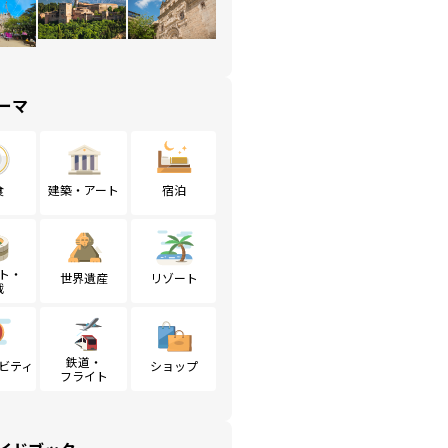
ーマ
食
建築・アート
宿泊
ト・
世界遺産
リゾート
戦
鉄道・
ビティ
ショップ
フライト