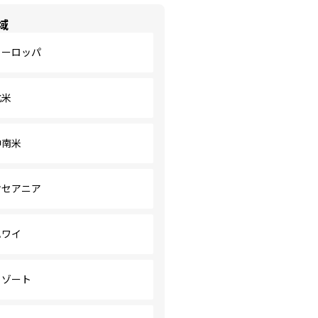
域
ヨーロッパ
北米
中南米
オセアニア
ハワイ
リゾート