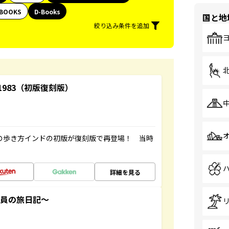
BOOKS
D-Books
国と地
絞り込み条件を追加
-1983（初版復刻版）
球の歩き方インドの初版が復刻版で再登場！ 当時
詳細を見る
社員の旅日記～