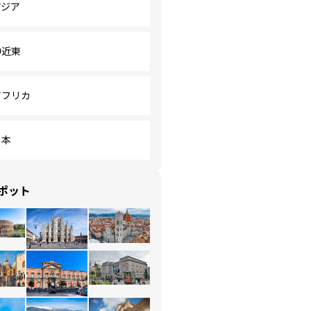
アジア
中近東
アフリカ
日本
ポット