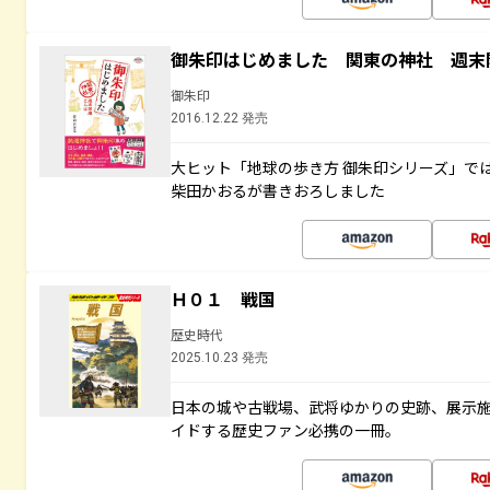
御朱印はじめました 関東の神社 週末
御朱印
2016.12.22 発売
大ヒット「地球の歩き方 御朱印シリーズ」で
柴田かおるが書きおろしました
Ｈ０１ 戦国
歴史時代
2025.10.23 発売
日本の城や古戦場、武将ゆかりの史跡、展示
イドする歴史ファン必携の一冊。