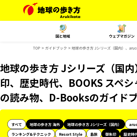
国と地域
ウェブマガジン
TOP
ガイドブック
地球の歩き方 Jシリーズ（国内）、aruc
地球の歩き方 Jシリーズ（国内）
印、歴史時代、BOOKS スペシ
の読み物、D-Booksのガイド
すべて
地球の歩き方 海外
地球の歩き方 Jシリーズ（国内）
aru
ランキング&テクニック
Resort Style
島旅
御朱印
歴史時