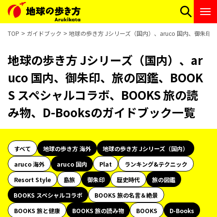
TOP
ガイドブック
地球の歩き方 Jシリーズ（国内）、aruco 国内、御朱印、
地球の歩き方 Jシリーズ（国内）、ar
uco 国内、御朱印、旅の図鑑、BOOK
S スペシャルコラボ、BOOKS 旅の読
み物、D-Booksのガイドブック一覧
すべて
地球の歩き方 海外
地球の歩き方 Jシリーズ（国内）
aruco 海外
aruco 国内
Plat
ランキング&テクニック
Resort Style
島旅
御朱印
歴史時代
旅の図鑑
BOOKS スペシャルコラボ
BOOKS 旅の名言＆絶景
BOOKS 旅と健康
BOOKS 旅の読み物
BOOKS
D-Books