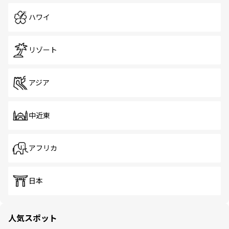
ハワイ
リゾート
アジア
中近東
アフリカ
日本
人気スポット