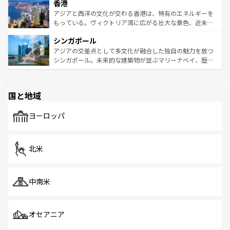
香港
とつ。フォーやバインミー、ベトナムコーヒーなどは、ぜ
の活気が交差している。北部ではチェンマイなどの山岳地
ひ現地で味わいたい。どの地域を訪れてもあたたかい人々
帯で自然と触れ合い、南部ではプーケットやクラビの美し
アジアと西洋の文化が交わる香港は、特有のエネルギーを
が旅行者を迎えてくれるので、きっと忘れられない旅にな
いビーチでリゾート気分を楽しむことができる。タイ料理
もっている。ヴィクトリア湾に広がる壮大な景色、近未来
るはずだ。 なお、新着のベトナム情報は
コンテンツ一覧
を
は世界的に有名で、屋台から高級レストランまで味覚を刺
的なアートスポット、そして歴史と現代が融合した町並
参照してほしい。
シンガポール
激する。気候は一年中温暖で、どの季節にも異なる楽しみ
み、どこを訪れても感動するはず。観光スポットが密集し
が待っている。親しみやすいタイの人々、仏教を中心とし
ており、効率よく見どころを回れるのも魅力。息をのむよ
アジアの交差点として多文化が融合した独自の魅力を放つ
た文化、そして多様な観光資源が、訪れる旅人を魅了し続
うな絶景から文化的な体験まで、香港を存分に楽しみ尽く
シンガポール。未来的な建築物が並ぶマリーナベイ、歴史
ける。 なお、新着のタイ情報は
コンテンツ一覧
を参照して
そう。 なお、新着の香港情報は
コンテンツ一覧
を参照して
と伝統を感じられるエスニックタウン、多数の緑豊かな公
ほしい。
ほしい。
園や自然保護区など、自然が調和した近代的な景観と文化
の多様性あふれるカラフルな町は、どこを歩いても新しい
国と地域
発見がある。さらに、治安のよさや充実した公共交通機関
も、旅行者にとっては魅力的なポイント。グルメも豊富
で、ホーカーズは地元の風情を楽しめる外せないスポット
ヨーロッパ
だ。訪れる人を飽きさせないシンガポールで、多様な魅力
を体感しよう。 なお、新着のシンガポール情報は
コンテン
ツ一覧
を参照してほしい。
北米
中南米
オセアニア