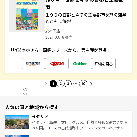
市
１９９の首都と４７の主要都市を旅の雑学
とともに解説
旅の図鑑
2021.03.18 発売
「地球の歩き方」図鑑シリーズから、第４弾が登場！
詳細を見る
…
1
2
3
10
AD
AD
人気の国と地域から探す
イタリア
イタリアは歴史、文化、グルメ、自然と多彩な魅力にあふ
れた国。
ローマ
の古代遺跡やフィレンツェのルネッサンス
美術、ヴェネツィアの運河など、歴史あるスポットはもち