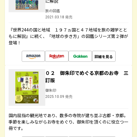
に解説
旅の図鑑
2021.03.18 発売
『世界244の国と地域 １９７ヵ国と４７地域を旅の雑学とと
もに解説』に続く、「地球の歩き方」の図鑑シリーズ第２弾が
登場！
詳細を見る
０２ 御朱印でめぐる京都のお寺 三
訂版
御朱印
2025.10.09 発売
国内屈指の観光地であり、数多の寺院が建ち並ぶ古都・京都。
季節を楽しみながらお寺をめぐり、御朱印を頂くのに役立つ一
冊です。