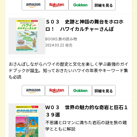
詳細を見る
Ｓ０３ 史跡と神話の舞台をホロホ
ロ！ ハワイカルチャーさんぽ
BOOKS 旅の読み物
2024.03.22 発売
おさんぽしながらハワイの歴史と文化を楽しく学ぶ最強のガイ
ドブックが誕生。知っておきたいハワイの年表やキーワード集
も必読
詳細を見る
Ｗ０３ 世界の魅力的な奇岩と巨石１
３９選
不思議とロマンに満ちた岩石の謎を旅の雑
学とともに解説