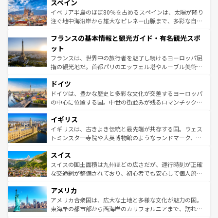
スペイン
ろん、トスカーナの美しい田園風景やアマルフィ海岸の絶
景など、自然景観も見逃せない。観光の合間には、本場の
イベリア半島のほぼ80％を占めるスペインは、太陽が降り
ピザやパスタなど、絶品のイタリア料理を堪能することも
注ぐ地中海沿岸から雄大なピレネー山脈まで、多彩な自然
できる。朝目覚めてから夜眠るまで、すべての瞬間を楽し
と文化が詰まったヨーロッパ屈指の旅行先だ。多様な地域
フランスの基本情報と観光ガイド・有名観光スポ
ませてくれるイタリアで、忘れられない旅をしてみよう！
文化が根付くこの国では、情熱的なフラメンコ、熱気あふ
なお、新着のイタリア情報は
コンテンツ一覧
を参照してほ
れる闘牛、そして美味しいタパスが生活の一部となってい
ット
しい。
る。首都マドリードの洗練された雰囲気や、バルセロナの
フランスは、世界中の旅行者を魅了し続けるヨーロッパ屈
アートに溢れた街角から、地方では古代ローマ遺跡や中世
指の観光地だ。首都パリのエッフェル塔やルーブル美術館
の城塞都市、穏やかなビーチリゾートまで多彩な表情を見
といった象徴的なスポットから、田舎町の古風な美しさま
せる。地方によって風土や気候が異なるスペインはその個
ドイツ
で、幅広い魅力が詰まっている。華麗な宮殿、歴史的な大
性で訪れる人を魅了する。 なお、新着のスペイン情報は
コ
聖堂、美しいビーチ、そして豊かな自然が、訪れる者を心
ドイツは、豊かな歴史と多彩な文化が交差するヨーロッパ
ンテンツ一覧
を参照してほしい。
から魅了する。また、フランスは美食の国としても知ら
の中心に位置する国。中世の街並みが残るロマンチック街
れ、フランス料理はユネスコ無形文化遺産にも登録されて
道から、未来を先取りするようなモダンな都市まで多様な
イギリス
いる。シャンパンの発祥地であるランス、プロヴァンスの
顔を持つこの国は、どこを歩いても飽きることがない。ベ
香り高いラベンダー畑など、多彩な楽しみ方が可能だ。さ
ルリンの文化的活気、バイエルン州のアルプスの絶景、そ
イギリスは、古きよき伝統と最先端が共存する国。ウェス
らに、パリ以外の地域にも魅力が溢れており、どの街角に
してライン川沿いのワイン畑といった風景は必見。ビール
トミンスター寺院や大英博物館のようなランドマーク、歴
も豊かな歴史と文化が息づいている。パリ以外の個性あふ
とソーセージを味わいながら地元の人と過ごす楽しい時間
史ある大学都市、美しい丘陵地帯や牧歌的な風景など、エ
れる地方に足を運ぶとそれぞれで全く異なる文化を体験で
スイス
は、お酒好きな人にはぜひ体験してほしい。 なお、新着の
リアごとに異なる魅力がある。また、優雅なアフタヌーン
きるだろう。 なお、新着のフランス情報は
コンテンツ一覧
ドイツ情報は
コンテンツ一覧
を参照してほしい。
ティー、ビール好きにはたまらない英国パブ、サッカー観
スイスの国土面積は九州ほどの広さだが、運行時刻が正確
を参照してほしい。
戦など、本場だからこそできる体験も豊富。イギリスを旅
な交通網が整備されており、初心者でも安心して個人旅行
して楽しみつくそう。 なお、新着のイギリス情報は
コンテ
を楽しめる。日本同様に時刻表どおりの旅が可能だ。中世
アメリカ
ンツ一覧
を参照してほしい。
の建物がそのまま残る町や、スイスならではのユニークな
博物館もあり、アルプス観光だけでなく町歩きも満喫する
アメリカ合衆国は、広大な土地と多様な文化が魅力の国。
ことができる。国民の所得が高いため物価も高いが、旅行
東海岸の都市部から西海岸のカリフォルニアまで、訪れる
者向けの交通パス提供のサービスもあり、うまく活用すれ
場所ごとに異なる風景と体験が待っている。ニューヨーク