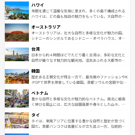
ハワイ
ば市内交通費無料で観光を楽しむこともできる。 なお、新
のような巨大都市は、観光、ショッピング、エンターテイ
着のスイス情報は
コンテンツ一覧
を参照してほしい。
ンメントが詰まった刺激的なスポットだ。一方、アメリカ
年間を通じて温暖な気候に恵まれ、多くの島で構成される
西部には大自然が広がり、グランドキャニオンやイエロー
ハワイは、どの島も独自の魅力をもっている。大自然の神
ストーン国立公園といった絶景が堪能できる。さらに、南
秘を感じたいなら、火山が生み出した壮大な景観を誇るハ
オーストラリア
部のニューオーリンズでは、音楽と美食が融合した独特の
ワイ島は見逃せない。また、定番の観光地といえばオアフ
文化が魅力。旅行者はアメリカの各地域で異なる魅力を楽
島だが、静かな自然を求めるならマウイ島やカウアイ島が
オーストラリアは、壮大な自然と多様な文化が魅力の国。
しみながら、その多様性と豊かな歴史を感じることができ
おすすめ。エメラルドグリーンに輝く海をはじめ、豊かな
シドニーのシンボルであるシドニー・オペラハウス、オー
るだろう。車でのロードトリップや列車の旅も、アメリカ
文化や歴史が息づいている。「アロハスピリット」と呼ば
ストラリア東海岸北部に広がる大サンゴ礁地帯グレートバ
ならではの贅沢な旅のスタイルだ。 なお、新着のアメリカ
台湾
れるおもてなしの心で訪れる人々を迎えてくれるハワイの
リアリーフや大陸中央部にそびえるウルル（エアーズロッ
情報は
コンテンツ一覧
を参照してほしい。
人々、おいしいローカルフードやハワイアンミュージッ
ク）、タスマニアの美しい原生林やケアンズの熱帯雨林な
日本から約４時間ほどでたどり着く台湾は、多彩な文化と
ク、伝統的なフラダンスなど、すべてがハワイの魅力を彩
ど、見どころがたくさん。また、カフェやワイン、オージ
自然が織りなす魅力的な観光地。活気あふれる大都市の台
っている。訪れるたびに新しい発見と感動が待っているハ
ービーフなどの食文化も豊かで、美味しいものであふれて
北やノスタルジックな町並みが人気な九份（ジォウフェ
ワイを、存分に味わってほしい。 なお、新着のハワイ情報
韓国
いる。アクティビティも充実しており、サーフィンやダイ
ン）、静ひつな山岳地帯である台湾東部など、都市の喧騒
は
コンテンツ一覧
を参照してほしい。
ビング、ハイキングなど、アウトドア好きにはたまらな
と山間の静けさが共存しており、訪れる人に新しい発見と
歴史ある王朝文化が残る一方で、最先端のファッションやK
い。オーストラリアの多彩な魅力を存分に味わいつくそ
驚きをもたらしてくれる。また、奥深い台湾の食文化も魅
-POPで世界を席巻している韓国。首都ソウルの宮殿や伝統
う。 なお、新着のオーストラリア情報は
コンテンツ一覧
を
力で、夜市などの屋台グルメから高級料理、ヘルシーで美
家屋が並ぶエリアでは韓国の歴史と文化に浸ることがで
参照してほしい。
ベトナム
容にもいいと評判のスイーツなど、バラエティ豊かな料理
き、地方に足を延ばせば四季折々の自然美を楽しむことが
が味わえる。 なお、新着の台湾情報は
コンテンツ一覧
を参
できる。そして、キムチや焼肉、絶品のストリートフード
豊かな自然と多様な文化が魅力的なベトナム。南北に細長
照してほしい。
まで、さまざまな韓国料理が待っている。夜には、韓国な
く伸びる国土には、広大な田園風景や青々とした山々、世
らではのナイトライフも堪能できる。あたたかいホスピタ
界遺産に登録された壮大な自然景観が点在し、都市部では
タイ
リティに包まれながら、韓国の多彩な魅力を心ゆくまで味
急速な発展と共に伝統が息づく。ハノイの古い町並みやホ
わってみてほしい。 なお、新着の韓国情報は
コンテンツ一
ーチミン市のフランス統治時代の建物も、独特の雰囲気を
タイは、東南アジアに位置する豊かな自然と歴史が息づく
覧
を参照してほしい。
醸し出している。また、バラエティの豊かさとおいしさで
国だ。首都バンコクは高層ビルが立ち並ぶ一方、伝統的な
世界中の食通を魅了してやまないベトナム料理も魅力のひ
寺院や市場がいたるところに点在し、古きよき文化と現代