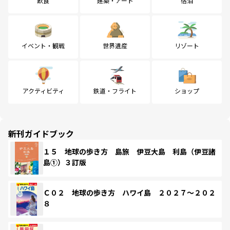
飲食
建築・アート
宿泊
イベント・観戦
世界遺産
リゾート
アクティビティ
鉄道・フライト
ショップ
新刊ガイドブック
１５ 地球の歩き方 島旅 伊豆大島 利島（伊豆諸
島①）３訂版
Ｃ０２ 地球の歩き方 ハワイ島 ２０２７～２０２
８