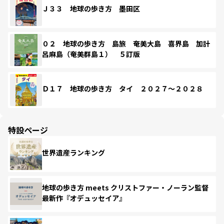
Ｊ３３ 地球の歩き方 墨田区
０２ 地球の歩き方 島旅 奄美大島 喜界島 加計
呂麻島（奄美群島１） ５訂版
Ｄ１７ 地球の歩き方 タイ ２０２７～２０２８
特設ページ
世界遺産ランキング
地球の歩き方 meets クリストファー・ノーラン監督
最新作『オデュッセイア』