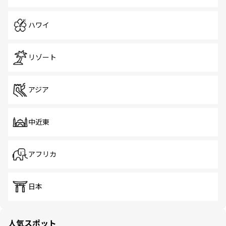
ハワイ
リゾート
アジア
中近東
アフリカ
日本
人気スポット