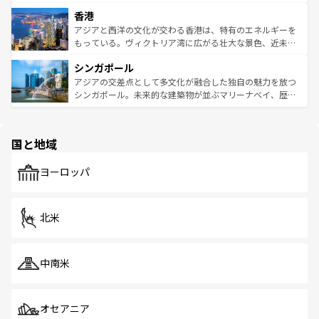
世界中の食通を魅了してやまないベトナム料理も魅力のひ
寺院や市場がいたるところに点在し、古きよき文化と現代
香港
とつ。フォーやバインミー、ベトナムコーヒーなどは、ぜ
の活気が交差している。北部ではチェンマイなどの山岳地
ひ現地で味わいたい。どの地域を訪れてもあたたかい人々
帯で自然と触れ合い、南部ではプーケットやクラビの美し
アジアと西洋の文化が交わる香港は、特有のエネルギーを
が旅行者を迎えてくれるので、きっと忘れられない旅にな
いビーチでリゾート気分を楽しむことができる。タイ料理
もっている。ヴィクトリア湾に広がる壮大な景色、近未来
るはずだ。 なお、新着のベトナム情報は
コンテンツ一覧
を
は世界的に有名で、屋台から高級レストランまで味覚を刺
的なアートスポット、そして歴史と現代が融合した町並
参照してほしい。
シンガポール
激する。気候は一年中温暖で、どの季節にも異なる楽しみ
み、どこを訪れても感動するはず。観光スポットが密集し
が待っている。親しみやすいタイの人々、仏教を中心とし
ており、効率よく見どころを回れるのも魅力。息をのむよ
アジアの交差点として多文化が融合した独自の魅力を放つ
た文化、そして多様な観光資源が、訪れる旅人を魅了し続
うな絶景から文化的な体験まで、香港を存分に楽しみ尽く
シンガポール。未来的な建築物が並ぶマリーナベイ、歴史
ける。 なお、新着のタイ情報は
コンテンツ一覧
を参照して
そう。 なお、新着の香港情報は
コンテンツ一覧
を参照して
と伝統を感じられるエスニックタウン、多数の緑豊かな公
ほしい。
ほしい。
園や自然保護区など、自然が調和した近代的な景観と文化
の多様性あふれるカラフルな町は、どこを歩いても新しい
国と地域
発見がある。さらに、治安のよさや充実した公共交通機関
も、旅行者にとっては魅力的なポイント。グルメも豊富
で、ホーカーズは地元の風情を楽しめる外せないスポット
ヨーロッパ
だ。訪れる人を飽きさせないシンガポールで、多様な魅力
を体感しよう。 なお、新着のシンガポール情報は
コンテン
ツ一覧
を参照してほしい。
北米
中南米
オセアニア