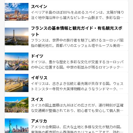
美術、ヴェネツィアの運河など、歴史あるスポットはもち
スペイン
ろん、トスカーナの美しい田園風景やアマルフィ海岸の絶
景など、自然景観も見逃せない。観光の合間には、本場の
イベリア半島のほぼ80％を占めるスペインは、太陽が降り
ピザやパスタなど、絶品のイタリア料理を堪能することも
注ぐ地中海沿岸から雄大なピレネー山脈まで、多彩な自然
できる。朝目覚めてから夜眠るまで、すべての瞬間を楽し
と文化が詰まったヨーロッパ屈指の旅行先だ。多様な地域
フランスの基本情報と観光ガイド・有名観光スポ
ませてくれるイタリアで、忘れられない旅をしてみよう！
文化が根付くこの国では、情熱的なフラメンコ、熱気あふ
なお、新着のイタリア情報は
コンテンツ一覧
を参照してほ
れる闘牛、そして美味しいタパスが生活の一部となってい
ット
しい。
る。首都マドリードの洗練された雰囲気や、バルセロナの
フランスは、世界中の旅行者を魅了し続けるヨーロッパ屈
アートに溢れた街角から、地方では古代ローマ遺跡や中世
指の観光地だ。首都パリのエッフェル塔やルーブル美術館
の城塞都市、穏やかなビーチリゾートまで多彩な表情を見
といった象徴的なスポットから、田舎町の古風な美しさま
せる。地方によって風土や気候が異なるスペインはその個
ドイツ
で、幅広い魅力が詰まっている。華麗な宮殿、歴史的な大
性で訪れる人を魅了する。 なお、新着のスペイン情報は
コ
聖堂、美しいビーチ、そして豊かな自然が、訪れる者を心
ドイツは、豊かな歴史と多彩な文化が交差するヨーロッパ
ンテンツ一覧
を参照してほしい。
から魅了する。また、フランスは美食の国としても知ら
の中心に位置する国。中世の街並みが残るロマンチック街
れ、フランス料理はユネスコ無形文化遺産にも登録されて
道から、未来を先取りするようなモダンな都市まで多様な
イギリス
いる。シャンパンの発祥地であるランス、プロヴァンスの
顔を持つこの国は、どこを歩いても飽きることがない。ベ
香り高いラベンダー畑など、多彩な楽しみ方が可能だ。さ
ルリンの文化的活気、バイエルン州のアルプスの絶景、そ
イギリスは、古きよき伝統と最先端が共存する国。ウェス
らに、パリ以外の地域にも魅力が溢れており、どの街角に
してライン川沿いのワイン畑といった風景は必見。ビール
トミンスター寺院や大英博物館のようなランドマーク、歴
も豊かな歴史と文化が息づいている。パリ以外の個性あふ
とソーセージを味わいながら地元の人と過ごす楽しい時間
史ある大学都市、美しい丘陵地帯や牧歌的な風景など、エ
れる地方に足を運ぶとそれぞれで全く異なる文化を体験で
スイス
は、お酒好きな人にはぜひ体験してほしい。 なお、新着の
リアごとに異なる魅力がある。また、優雅なアフタヌーン
きるだろう。 なお、新着のフランス情報は
コンテンツ一覧
ドイツ情報は
コンテンツ一覧
を参照してほしい。
ティー、ビール好きにはたまらない英国パブ、サッカー観
スイスの国土面積は九州ほどの広さだが、運行時刻が正確
を参照してほしい。
戦など、本場だからこそできる体験も豊富。イギリスを旅
な交通網が整備されており、初心者でも安心して個人旅行
して楽しみつくそう。 なお、新着のイギリス情報は
コンテ
を楽しめる。日本同様に時刻表どおりの旅が可能だ。中世
アメリカ
ンツ一覧
を参照してほしい。
の建物がそのまま残る町や、スイスならではのユニークな
博物館もあり、アルプス観光だけでなく町歩きも満喫する
アメリカ合衆国は、広大な土地と多様な文化が魅力の国。
ことができる。国民の所得が高いため物価も高いが、旅行
東海岸の都市部から西海岸のカリフォルニアまで、訪れる