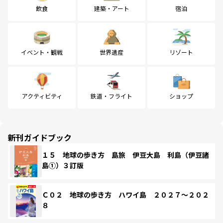
飲食
建築・アート
宿泊
イベント・観戦
世界遺産
リゾート
アクティビティ
鉄道・フライト
ショップ
新刊ガイドブック
１５ 地球の歩き方 島旅 伊豆大島 利島（伊豆諸
島①）３訂版
Ｃ０２ 地球の歩き方 ハワイ島 ２０２７～２０２
８