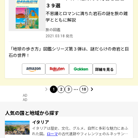
３９選
不思議とロマンに満ちた岩石の謎を旅の雑
学とともに解説
旅の図鑑
2021.03.18 発売
「地球の歩き方」図鑑シリーズ第３弾は、謎だらけの奇岩と巨
石の世界！
詳細を見る
…
1
2
3
10
AD
AD
人気の国と地域から探す
イタリア
イタリアは歴史、文化、グルメ、自然と多彩な魅力にあふ
れた国。
ローマ
の古代遺跡やフィレンツェのルネッサンス