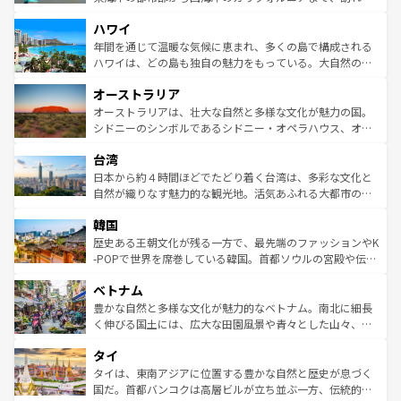
者向けの交通パス提供のサービスもあり、うまく活用すれ
場所ごとに異なる風景と体験が待っている。ニューヨーク
ハワイ
ば市内交通費無料で観光を楽しむこともできる。 なお、新
のような巨大都市は、観光、ショッピング、エンターテイ
着のスイス情報は
コンテンツ一覧
を参照してほしい。
ンメントが詰まった刺激的なスポットだ。一方、アメリカ
年間を通じて温暖な気候に恵まれ、多くの島で構成される
西部には大自然が広がり、グランドキャニオンやイエロー
ハワイは、どの島も独自の魅力をもっている。大自然の神
ストーン国立公園といった絶景が堪能できる。さらに、南
秘を感じたいなら、火山が生み出した壮大な景観を誇るハ
オーストラリア
部のニューオーリンズでは、音楽と美食が融合した独特の
ワイ島は見逃せない。また、定番の観光地といえばオアフ
文化が魅力。旅行者はアメリカの各地域で異なる魅力を楽
島だが、静かな自然を求めるならマウイ島やカウアイ島が
オーストラリアは、壮大な自然と多様な文化が魅力の国。
しみながら、その多様性と豊かな歴史を感じることができ
おすすめ。エメラルドグリーンに輝く海をはじめ、豊かな
シドニーのシンボルであるシドニー・オペラハウス、オー
るだろう。車でのロードトリップや列車の旅も、アメリカ
文化や歴史が息づいている。「アロハスピリット」と呼ば
ストラリア東海岸北部に広がる大サンゴ礁地帯グレートバ
ならではの贅沢な旅のスタイルだ。 なお、新着のアメリカ
台湾
れるおもてなしの心で訪れる人々を迎えてくれるハワイの
リアリーフや大陸中央部にそびえるウルル（エアーズロッ
情報は
コンテンツ一覧
を参照してほしい。
人々、おいしいローカルフードやハワイアンミュージッ
ク）、タスマニアの美しい原生林やケアンズの熱帯雨林な
日本から約４時間ほどでたどり着く台湾は、多彩な文化と
ク、伝統的なフラダンスなど、すべてがハワイの魅力を彩
ど、見どころがたくさん。また、カフェやワイン、オージ
自然が織りなす魅力的な観光地。活気あふれる大都市の台
っている。訪れるたびに新しい発見と感動が待っているハ
ービーフなどの食文化も豊かで、美味しいものであふれて
北やノスタルジックな町並みが人気な九份（ジォウフェ
ワイを、存分に味わってほしい。 なお、新着のハワイ情報
韓国
いる。アクティビティも充実しており、サーフィンやダイ
ン）、静ひつな山岳地帯である台湾東部など、都市の喧騒
は
コンテンツ一覧
を参照してほしい。
ビング、ハイキングなど、アウトドア好きにはたまらな
と山間の静けさが共存しており、訪れる人に新しい発見と
歴史ある王朝文化が残る一方で、最先端のファッションやK
い。オーストラリアの多彩な魅力を存分に味わいつくそ
驚きをもたらしてくれる。また、奥深い台湾の食文化も魅
-POPで世界を席巻している韓国。首都ソウルの宮殿や伝統
う。 なお、新着のオーストラリア情報は
コンテンツ一覧
を
力で、夜市などの屋台グルメから高級料理、ヘルシーで美
家屋が並ぶエリアでは韓国の歴史と文化に浸ることがで
参照してほしい。
ベトナム
容にもいいと評判のスイーツなど、バラエティ豊かな料理
き、地方に足を延ばせば四季折々の自然美を楽しむことが
が味わえる。 なお、新着の台湾情報は
コンテンツ一覧
を参
できる。そして、キムチや焼肉、絶品のストリートフード
豊かな自然と多様な文化が魅力的なベトナム。南北に細長
照してほしい。
まで、さまざまな韓国料理が待っている。夜には、韓国な
く伸びる国土には、広大な田園風景や青々とした山々、世
らではのナイトライフも堪能できる。あたたかいホスピタ
界遺産に登録された壮大な自然景観が点在し、都市部では
タイ
リティに包まれながら、韓国の多彩な魅力を心ゆくまで味
急速な発展と共に伝統が息づく。ハノイの古い町並みやホ
わってみてほしい。 なお、新着の韓国情報は
コンテンツ一
ーチミン市のフランス統治時代の建物も、独特の雰囲気を
タイは、東南アジアに位置する豊かな自然と歴史が息づく
覧
を参照してほしい。
醸し出している。また、バラエティの豊かさとおいしさで
国だ。首都バンコクは高層ビルが立ち並ぶ一方、伝統的な