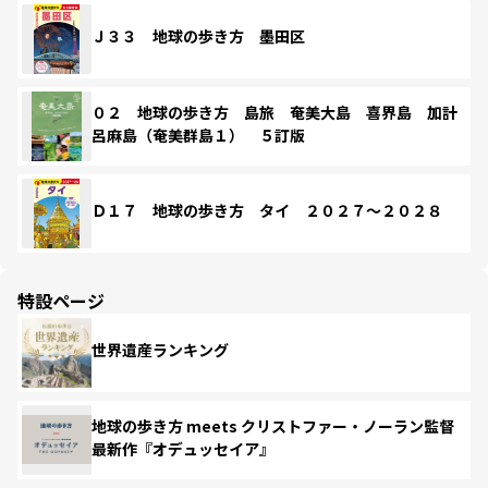
Ｊ３３ 地球の歩き方 墨田区
０２ 地球の歩き方 島旅 奄美大島 喜界島 加計
呂麻島（奄美群島１） ５訂版
Ｄ１７ 地球の歩き方 タイ ２０２７～２０２８
特設ページ
世界遺産ランキング
地球の歩き方 meets クリストファー・ノーラン監督
最新作『オデュッセイア』