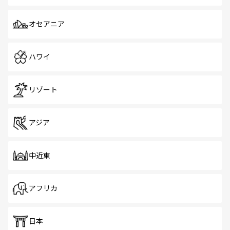
オセアニア
ハワイ
リゾート
アジア
中近東
アフリカ
日本