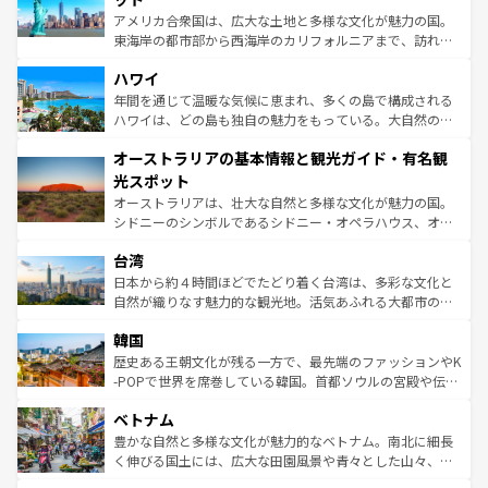
ことができる。国民の所得が高いため物価も高いが、旅行
アメリカ合衆国は、広大な土地と多様な文化が魅力の国。
者向けの交通パス提供のサービスもあり、うまく活用すれ
東海岸の都市部から西海岸のカリフォルニアまで、訪れる
ば市内交通費無料で観光を楽しむこともできる。 なお、新
場所ごとに異なる風景と体験が待っている。ニューヨーク
着のスイス情報は
コンテンツ一覧
を参照してほしい。
ハワイ
のような巨大都市は、観光、ショッピング、エンターテイ
ンメントが詰まった刺激的なスポットだ。一方、アメリカ
年間を通じて温暖な気候に恵まれ、多くの島で構成される
西部には大自然が広がり、グランドキャニオンやイエロー
ハワイは、どの島も独自の魅力をもっている。大自然の神
ストーン国立公園といった絶景が堪能できる。さらに、南
秘を感じたいなら、火山が生み出した壮大な景観を誇るハ
オーストラリアの基本情報と観光ガイド・有名観
部のニューオーリンズでは、音楽と美食が融合した独特の
ワイ島は見逃せない。また、定番の観光地といえばオアフ
文化が魅力。旅行者はアメリカの各地域で異なる魅力を楽
島だが、静かな自然を求めるならマウイ島やカウアイ島が
光スポット
しみながら、その多様性と豊かな歴史を感じることができ
おすすめ。エメラルドグリーンに輝く海をはじめ、豊かな
オーストラリアは、壮大な自然と多様な文化が魅力の国。
るだろう。車でのロードトリップや列車の旅も、アメリカ
文化や歴史が息づいている。「アロハスピリット」と呼ば
シドニーのシンボルであるシドニー・オペラハウス、オー
ならではの贅沢な旅のスタイルだ。 なお、新着のアメリカ
れるおもてなしの心で訪れる人々を迎えてくれるハワイの
ストラリア東海岸北部に広がる大サンゴ礁地帯グレートバ
情報は
コンテンツ一覧
を参照してほしい。
人々、おいしいローカルフードやハワイアンミュージッ
台湾
リアリーフや大陸中央部にそびえるウルル（エアーズロッ
ク、伝統的なフラダンスなど、すべてがハワイの魅力を彩
ク）、タスマニアの美しい原生林やケアンズの熱帯雨林な
日本から約４時間ほどでたどり着く台湾は、多彩な文化と
っている。訪れるたびに新しい発見と感動が待っているハ
ど、見どころがたくさん。また、カフェやワイン、オージ
自然が織りなす魅力的な観光地。活気あふれる大都市の台
ワイを、存分に味わってほしい。 なお、新着のハワイ情報
ービーフなどの食文化も豊かで、美味しいものであふれて
北やノスタルジックな町並みが人気な九份（ジォウフェ
は
コンテンツ一覧
を参照してほしい。
韓国
いる。アクティビティも充実しており、サーフィンやダイ
ン）、静ひつな山岳地帯である台湾東部など、都市の喧騒
ビング、ハイキングなど、アウトドア好きにはたまらな
と山間の静けさが共存しており、訪れる人に新しい発見と
歴史ある王朝文化が残る一方で、最先端のファッションやK
い。オーストラリアの多彩な魅力を存分に味わいつくそ
驚きをもたらしてくれる。また、奥深い台湾の食文化も魅
-POPで世界を席巻している韓国。首都ソウルの宮殿や伝統
う。 なお、新着のオーストラリア情報は
コンテンツ一覧
を
力で、夜市などの屋台グルメから高級料理、ヘルシーで美
家屋が並ぶエリアでは韓国の歴史と文化に浸ることがで
参照してほしい。
ベトナム
容にもいいと評判のスイーツなど、バラエティ豊かな料理
き、地方に足を延ばせば四季折々の自然美を楽しむことが
が味わえる。 なお、新着の台湾情報は
コンテンツ一覧
を参
できる。そして、キムチや焼肉、絶品のストリートフード
豊かな自然と多様な文化が魅力的なベトナム。南北に細長
照してほしい。
まで、さまざまな韓国料理が待っている。夜には、韓国な
く伸びる国土には、広大な田園風景や青々とした山々、世
らではのナイトライフも堪能できる。あたたかいホスピタ
界遺産に登録された壮大な自然景観が点在し、都市部では