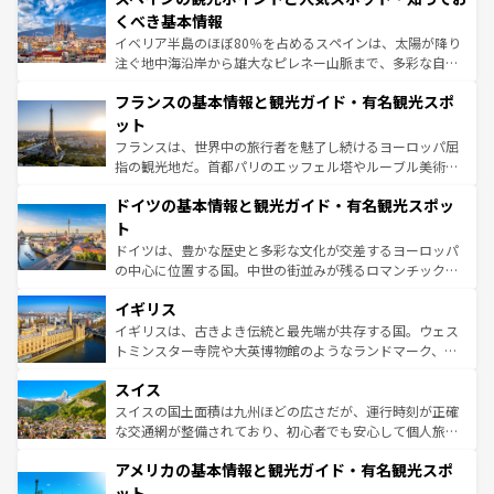
景など、自然景観も見逃せない。観光の合間には、本場の
くべき基本情報
ピザやパスタなど、絶品のイタリア料理を堪能することも
イベリア半島のほぼ80％を占めるスペインは、太陽が降り
できる。朝目覚めてから夜眠るまで、すべての瞬間を楽し
注ぐ地中海沿岸から雄大なピレネー山脈まで、多彩な自然
ませてくれるイタリアで、忘れられない旅をしてみよう！
と文化が詰まったヨーロッパ屈指の旅行先だ。多様な地域
なお、新着のイタリア情報は
コンテンツ一覧
を参照してほ
フランスの基本情報と観光ガイド・有名観光スポ
文化が根付くこの国では、情熱的なフラメンコ、熱気あふ
しい。
れる闘牛、そして美味しいタパスが生活の一部となってい
ット
る。首都マドリードの洗練された雰囲気や、バルセロナの
フランスは、世界中の旅行者を魅了し続けるヨーロッパ屈
アートに溢れた街角から、地方では古代ローマ遺跡や中世
指の観光地だ。首都パリのエッフェル塔やルーブル美術館
の城塞都市、穏やかなビーチリゾートまで多彩な表情を見
といった象徴的なスポットから、田舎町の古風な美しさま
せる。地方によって風土や気候が異なるスペインはその個
ドイツの基本情報と観光ガイド・有名観光スポッ
で、幅広い魅力が詰まっている。華麗な宮殿、歴史的な大
性で訪れる人を魅了する。 なお、新着のスペイン情報は
コ
聖堂、美しいビーチ、そして豊かな自然が、訪れる者を心
ト
ンテンツ一覧
を参照してほしい。
から魅了する。また、フランスは美食の国としても知ら
ドイツは、豊かな歴史と多彩な文化が交差するヨーロッパ
れ、フランス料理はユネスコ無形文化遺産にも登録されて
の中心に位置する国。中世の街並みが残るロマンチック街
いる。シャンパンの発祥地であるランス、プロヴァンスの
道から、未来を先取りするようなモダンな都市まで多様な
香り高いラベンダー畑など、多彩な楽しみ方が可能だ。さ
イギリス
顔を持つこの国は、どこを歩いても飽きることがない。ベ
らに、パリ以外の地域にも魅力が溢れており、どの街角に
ルリンの文化的活気、バイエルン州のアルプスの絶景、そ
イギリスは、古きよき伝統と最先端が共存する国。ウェス
も豊かな歴史と文化が息づいている。パリ以外の個性あふ
してライン川沿いのワイン畑といった風景は必見。ビール
トミンスター寺院や大英博物館のようなランドマーク、歴
れる地方に足を運ぶとそれぞれで全く異なる文化を体験で
とソーセージを味わいながら地元の人と過ごす楽しい時間
史ある大学都市、美しい丘陵地帯や牧歌的な風景など、エ
きるだろう。 なお、新着のフランス情報は
コンテンツ一覧
スイス
は、お酒好きな人にはぜひ体験してほしい。 なお、新着の
リアごとに異なる魅力がある。また、優雅なアフタヌーン
を参照してほしい。
ドイツ情報は
コンテンツ一覧
を参照してほしい。
ティー、ビール好きにはたまらない英国パブ、サッカー観
スイスの国土面積は九州ほどの広さだが、運行時刻が正確
戦など、本場だからこそできる体験も豊富。イギリスを旅
な交通網が整備されており、初心者でも安心して個人旅行
して楽しみつくそう。 なお、新着のイギリス情報は
コンテ
を楽しめる。日本同様に時刻表どおりの旅が可能だ。中世
アメリカの基本情報と観光ガイド・有名観光スポ
ンツ一覧
を参照してほしい。
の建物がそのまま残る町や、スイスならではのユニークな
博物館もあり、アルプス観光だけでなく町歩きも満喫する
ット