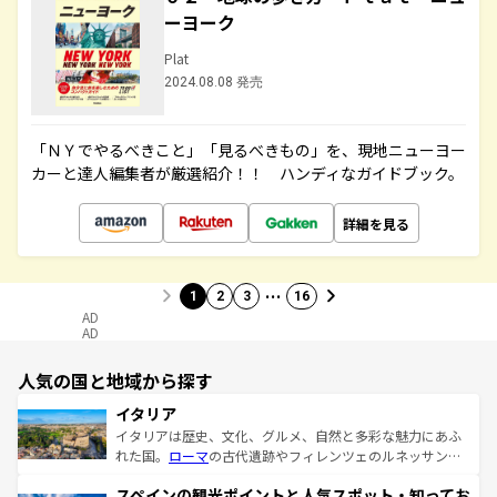
ーヨーク
Plat
2024.08.08 発売
「ＮＹでやるべきこと」「見るべきもの」を、現地ニューヨー
カーと達人編集者が厳選紹介！！ ハンディなガイドブック。
詳細を見る
…
1
2
3
16
AD
AD
人気の国と地域から探す
イタリア
イタリアは歴史、文化、グルメ、自然と多彩な魅力にあふ
れた国。
ローマ
の古代遺跡やフィレンツェのルネッサンス
美術、ヴェネツィアの運河など、歴史あるスポットはもち
スペインの観光ポイントと人気スポット・知ってお
ろん、トスカーナの美しい田園風景やアマルフィ海岸の絶