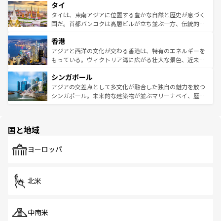
タイ
リティに包まれながら、韓国の多彩な魅力を心ゆくまで味
急速な発展と共に伝統が息づく。ハノイの古い町並みやホ
わってみてほしい。 なお、新着の韓国情報は
コンテンツ一
ーチミン市のフランス統治時代の建物も、独特の雰囲気を
タイは、東南アジアに位置する豊かな自然と歴史が息づく
覧
を参照してほしい。
醸し出している。また、バラエティの豊かさとおいしさで
国だ。首都バンコクは高層ビルが立ち並ぶ一方、伝統的な
世界中の食通を魅了してやまないベトナム料理も魅力のひ
寺院や市場がいたるところに点在し、古きよき文化と現代
香港
とつ。フォーやバインミー、ベトナムコーヒーなどは、ぜ
の活気が交差している。北部ではチェンマイなどの山岳地
ひ現地で味わいたい。どの地域を訪れてもあたたかい人々
帯で自然と触れ合い、南部ではプーケットやクラビの美し
アジアと西洋の文化が交わる香港は、特有のエネルギーを
が旅行者を迎えてくれるので、きっと忘れられない旅にな
いビーチでリゾート気分を楽しむことができる。タイ料理
もっている。ヴィクトリア湾に広がる壮大な景色、近未来
るはずだ。 なお、新着のベトナム情報は
コンテンツ一覧
を
は世界的に有名で、屋台から高級レストランまで味覚を刺
的なアートスポット、そして歴史と現代が融合した町並
参照してほしい。
シンガポール
激する。気候は一年中温暖で、どの季節にも異なる楽しみ
み、どこを訪れても感動するはず。観光スポットが密集し
が待っている。親しみやすいタイの人々、仏教を中心とし
ており、効率よく見どころを回れるのも魅力。息をのむよ
アジアの交差点として多文化が融合した独自の魅力を放つ
た文化、そして多様な観光資源が、訪れる旅人を魅了し続
うな絶景から文化的な体験まで、香港を存分に楽しみ尽く
シンガポール。未来的な建築物が並ぶマリーナベイ、歴史
ける。 なお、新着のタイ情報は
コンテンツ一覧
を参照して
そう。 なお、新着の香港情報は
コンテンツ一覧
を参照して
と伝統を感じられるエスニックタウン、多数の緑豊かな公
ほしい。
ほしい。
園や自然保護区など、自然が調和した近代的な景観と文化
の多様性あふれるカラフルな町は、どこを歩いても新しい
国と地域
発見がある。さらに、治安のよさや充実した公共交通機関
も、旅行者にとっては魅力的なポイント。グルメも豊富
で、ホーカーズは地元の風情を楽しめる外せないスポット
ヨーロッパ
だ。訪れる人を飽きさせないシンガポールで、多様な魅力
を体感しよう。 なお、新着のシンガポール情報は
コンテン
ツ一覧
を参照してほしい。
北米
中南米