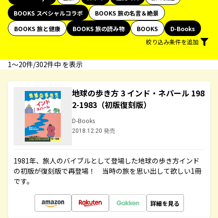
BOOKS スペシャルコラボ
BOOKS 旅の名言＆絶景
BOOKS 旅と健康
BOOKS 旅の読み物
BOOKS
D-Books
絞り込み条件を追加
1〜20件/302件中 を表示
地球の歩き方 3 インド・ネパール 198
2-1983（初版復刻版）
D-Books
2018.12.20 発売
1981年、旅人のバイブルとして登場した地球の歩き方インド
の初版が復刻版で再登場！ 当時の旅を思い出して欲しい1冊
です。
詳細を見る