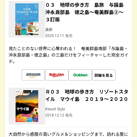
０３ 地球の歩き方 島旅 与論島
沖永良部島 徳之島～奄美群島②～
３訂版
島旅
2025.12.11 発売
見たことのない世界に心奪われる！ 奄美群島南部「与論島・
沖永良部島・徳之島」の三島だけをフィーチャーした完全ガイ
ド。
詳細を見る
Ｒ０３ 地球の歩き方 リゾートスタ
イル マウイ島 ２０１９～２０２０
Resort Style
2018.12.12 発売
大自然から感度の高いグルメ＆ショッピングまで、訪れる度に