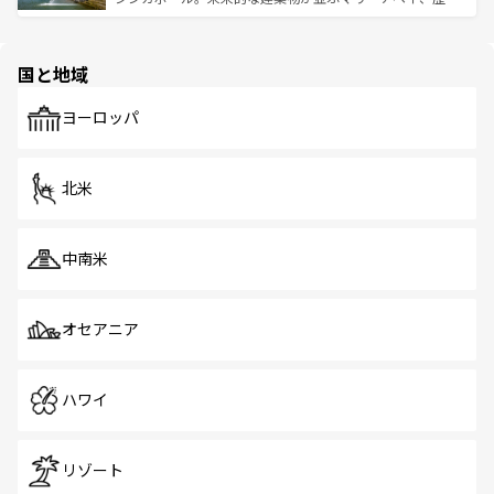
ける。 なお、新着のタイ情報は
コンテンツ一覧
を参照して
そう。 なお、新着の香港情報は
コンテンツ一覧
を参照して
と伝統を感じられるエスニックタウン、多数の緑豊かな公
ほしい。
ほしい。
園や自然保護区など、自然が調和した近代的な景観と文化
の多様性あふれるカラフルな町は、どこを歩いても新しい
国と地域
発見がある。さらに、治安のよさや充実した公共交通機関
も、旅行者にとっては魅力的なポイント。グルメも豊富
で、ホーカーズは地元の風情を楽しめる外せないスポット
ヨーロッパ
だ。訪れる人を飽きさせないシンガポールで、多様な魅力
を体感しよう。 なお、新着のシンガポール情報は
コンテン
ツ一覧
を参照してほしい。
北米
中南米
オセアニア
ハワイ
リゾート