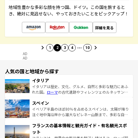
地域性豊かな多彩な顔を持つ国、ドイツ。この国を旅すると
き、絶対に見逃せない、やっておきたいことをピックアップ！
詳細を見る
…
1
2
3
4
10
AD
AD
人気の国と地域から探す
イタリア
イタリアは歴史、文化、グルメ、自然と多彩な魅力にあふ
れた国。
ローマ
の古代遺跡やフィレンツェのルネッサンス
美術、ヴェネツィアの運河など、歴史あるスポットはもち
スペイン
ろん、トスカーナの美しい田園風景やアマルフィ海岸の絶
景など、自然景観も見逃せない。観光の合間には、本場の
イベリア半島のほぼ80％を占めるスペインは、太陽が降り
ピザやパスタなど、絶品のイタリア料理を堪能することも
注ぐ地中海沿岸から雄大なピレネー山脈まで、多彩な自然
できる。朝目覚めてから夜眠るまで、すべての瞬間を楽し
と文化が詰まったヨーロッパ屈指の旅行先だ。多様な地域
フランスの基本情報と観光ガイド・有名観光スポ
ませてくれるイタリアで、忘れられない旅をしてみよう！
文化が根付くこの国では、情熱的なフラメンコ、熱気あふ
なお、新着のイタリア情報は
コンテンツ一覧
を参照してほ
れる闘牛、そして美味しいタパスが生活の一部となってい
ット
しい。
る。首都マドリードの洗練された雰囲気や、バルセロナの
フランスは、世界中の旅行者を魅了し続けるヨーロッパ屈