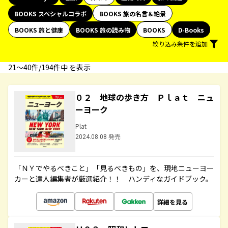
BOOKS スペシャルコラボ
BOOKS 旅の名言＆絶景
BOOKS 旅と健康
BOOKS 旅の読み物
BOOKS
D-Books
絞り込み条件を追加
21〜40件/194件中 を表示
０２ 地球の歩き方 Ｐｌａｔ ニュ
ーヨーク
Plat
2024.08.08 発売
「ＮＹでやるべきこと」「見るべきもの」を、現地ニューヨー
カーと達人編集者が厳選紹介！！ ハンディなガイドブック。
詳細を見る