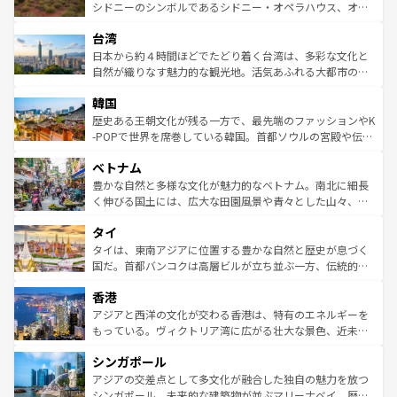
しみながら、その多様性と豊かな歴史を感じることができ
おすすめ。エメラルドグリーンに輝く海をはじめ、豊かな
シドニーのシンボルであるシドニー・オペラハウス、オー
るだろう。車でのロードトリップや列車の旅も、アメリカ
文化や歴史が息づいている。「アロハスピリット」と呼ば
ストラリア東海岸北部に広がる大サンゴ礁地帯グレートバ
ならではの贅沢な旅のスタイルだ。 なお、新着のアメリカ
台湾
れるおもてなしの心で訪れる人々を迎えてくれるハワイの
リアリーフや大陸中央部にそびえるウルル（エアーズロッ
情報は
コンテンツ一覧
を参照してほしい。
人々、おいしいローカルフードやハワイアンミュージッ
ク）、タスマニアの美しい原生林やケアンズの熱帯雨林な
日本から約４時間ほどでたどり着く台湾は、多彩な文化と
ク、伝統的なフラダンスなど、すべてがハワイの魅力を彩
ど、見どころがたくさん。また、カフェやワイン、オージ
自然が織りなす魅力的な観光地。活気あふれる大都市の台
っている。訪れるたびに新しい発見と感動が待っているハ
ービーフなどの食文化も豊かで、美味しいものであふれて
北やノスタルジックな町並みが人気な九份（ジォウフェ
ワイを、存分に味わってほしい。 なお、新着のハワイ情報
韓国
いる。アクティビティも充実しており、サーフィンやダイ
ン）、静ひつな山岳地帯である台湾東部など、都市の喧騒
は
コンテンツ一覧
を参照してほしい。
ビング、ハイキングなど、アウトドア好きにはたまらな
と山間の静けさが共存しており、訪れる人に新しい発見と
歴史ある王朝文化が残る一方で、最先端のファッションやK
い。オーストラリアの多彩な魅力を存分に味わいつくそ
驚きをもたらしてくれる。また、奥深い台湾の食文化も魅
-POPで世界を席巻している韓国。首都ソウルの宮殿や伝統
う。 なお、新着のオーストラリア情報は
コンテンツ一覧
を
力で、夜市などの屋台グルメから高級料理、ヘルシーで美
家屋が並ぶエリアでは韓国の歴史と文化に浸ることがで
参照してほしい。
ベトナム
容にもいいと評判のスイーツなど、バラエティ豊かな料理
き、地方に足を延ばせば四季折々の自然美を楽しむことが
が味わえる。 なお、新着の台湾情報は
コンテンツ一覧
を参
できる。そして、キムチや焼肉、絶品のストリートフード
豊かな自然と多様な文化が魅力的なベトナム。南北に細長
照してほしい。
まで、さまざまな韓国料理が待っている。夜には、韓国な
く伸びる国土には、広大な田園風景や青々とした山々、世
らではのナイトライフも堪能できる。あたたかいホスピタ
界遺産に登録された壮大な自然景観が点在し、都市部では
タイ
リティに包まれながら、韓国の多彩な魅力を心ゆくまで味
急速な発展と共に伝統が息づく。ハノイの古い町並みやホ
わってみてほしい。 なお、新着の韓国情報は
コンテンツ一
ーチミン市のフランス統治時代の建物も、独特の雰囲気を
タイは、東南アジアに位置する豊かな自然と歴史が息づく
覧
を参照してほしい。
醸し出している。また、バラエティの豊かさとおいしさで
国だ。首都バンコクは高層ビルが立ち並ぶ一方、伝統的な
世界中の食通を魅了してやまないベトナム料理も魅力のひ
寺院や市場がいたるところに点在し、古きよき文化と現代
香港
とつ。フォーやバインミー、ベトナムコーヒーなどは、ぜ
の活気が交差している。北部ではチェンマイなどの山岳地
ひ現地で味わいたい。どの地域を訪れてもあたたかい人々
帯で自然と触れ合い、南部ではプーケットやクラビの美し
アジアと西洋の文化が交わる香港は、特有のエネルギーを
が旅行者を迎えてくれるので、きっと忘れられない旅にな
いビーチでリゾート気分を楽しむことができる。タイ料理
もっている。ヴィクトリア湾に広がる壮大な景色、近未来
るはずだ。 なお、新着のベトナム情報は
コンテンツ一覧
を
は世界的に有名で、屋台から高級レストランまで味覚を刺
的なアートスポット、そして歴史と現代が融合した町並
参照してほしい。
シンガポール
激する。気候は一年中温暖で、どの季節にも異なる楽しみ
み、どこを訪れても感動するはず。観光スポットが密集し
が待っている。親しみやすいタイの人々、仏教を中心とし
ており、効率よく見どころを回れるのも魅力。息をのむよ
アジアの交差点として多文化が融合した独自の魅力を放つ
た文化、そして多様な観光資源が、訪れる旅人を魅了し続
うな絶景から文化的な体験まで、香港を存分に楽しみ尽く
シンガポール。未来的な建築物が並ぶマリーナベイ、歴史