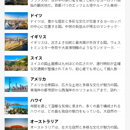
アートに溢れた街角から、地方では古代ローマ遺跡や中世
指の観光地だ。首都パリのエッフェル塔やルーブル美術館
の城塞都市、穏やかなビーチリゾートまで多彩な表情を見
といった象徴的なスポットから、田舎町の古風な美しさま
せる。地方によって風土や気候が異なるスペインはその個
ドイツ
で、幅広い魅力が詰まっている。華麗な宮殿、歴史的な大
性で訪れる人を魅了する。 なお、新着のスペイン情報は
コ
聖堂、美しいビーチ、そして豊かな自然が、訪れる者を心
ドイツは、豊かな歴史と多彩な文化が交差するヨーロッパ
ンテンツ一覧
を参照してほしい。
から魅了する。また、フランスは美食の国としても知ら
の中心に位置する国。中世の街並みが残るロマンチック街
れ、フランス料理はユネスコ無形文化遺産にも登録されて
道から、未来を先取りするようなモダンな都市まで多様な
イギリス
いる。シャンパンの発祥地であるランス、プロヴァンスの
顔を持つこの国は、どこを歩いても飽きることがない。ベ
香り高いラベンダー畑など、多彩な楽しみ方が可能だ。さ
ルリンの文化的活気、バイエルン州のアルプスの絶景、そ
イギリスは、古きよき伝統と最先端が共存する国。ウェス
らに、パリ以外の地域にも魅力が溢れており、どの街角に
してライン川沿いのワイン畑といった風景は必見。ビール
トミンスター寺院や大英博物館のようなランドマーク、歴
も豊かな歴史と文化が息づいている。パリ以外の個性あふ
とソーセージを味わいながら地元の人と過ごす楽しい時間
史ある大学都市、美しい丘陵地帯や牧歌的な風景など、エ
れる地方に足を運ぶとそれぞれで全く異なる文化を体験で
スイス
は、お酒好きな人にはぜひ体験してほしい。 なお、新着の
リアごとに異なる魅力がある。また、優雅なアフタヌーン
きるだろう。 なお、新着のフランス情報は
コンテンツ一覧
ドイツ情報は
コンテンツ一覧
を参照してほしい。
ティー、ビール好きにはたまらない英国パブ、サッカー観
スイスの国土面積は九州ほどの広さだが、運行時刻が正確
を参照してほしい。
戦など、本場だからこそできる体験も豊富。イギリスを旅
な交通網が整備されており、初心者でも安心して個人旅行
して楽しみつくそう。 なお、新着のイギリス情報は
コンテ
を楽しめる。日本同様に時刻表どおりの旅が可能だ。中世
アメリカ
ンツ一覧
を参照してほしい。
の建物がそのまま残る町や、スイスならではのユニークな
博物館もあり、アルプス観光だけでなく町歩きも満喫する
アメリカ合衆国は、広大な土地と多様な文化が魅力の国。
ことができる。国民の所得が高いため物価も高いが、旅行
東海岸の都市部から西海岸のカリフォルニアまで、訪れる
者向けの交通パス提供のサービスもあり、うまく活用すれ
場所ごとに異なる風景と体験が待っている。ニューヨーク
ハワイ
ば市内交通費無料で観光を楽しむこともできる。 なお、新
のような巨大都市は、観光、ショッピング、エンターテイ
着のスイス情報は
コンテンツ一覧
を参照してほしい。
ンメントが詰まった刺激的なスポットだ。一方、アメリカ
年間を通じて温暖な気候に恵まれ、多くの島で構成される
西部には大自然が広がり、グランドキャニオンやイエロー
ハワイは、どの島も独自の魅力をもっている。大自然の神
ストーン国立公園といった絶景が堪能できる。さらに、南
秘を感じたいなら、火山が生み出した壮大な景観を誇るハ
オーストラリア
部のニューオーリンズでは、音楽と美食が融合した独特の
ワイ島は見逃せない。また、定番の観光地といえばオアフ
文化が魅力。旅行者はアメリカの各地域で異なる魅力を楽
島だが、静かな自然を求めるならマウイ島やカウアイ島が
オーストラリアは、壮大な自然と多様な文化が魅力の国。