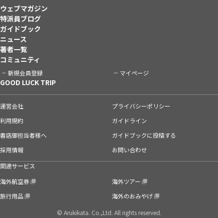
ウェブマガジン
特派員ブログ
ガイドブック
ニュース
著者一覧
コミュニティ
新規会員登録
マイページ
GOOD LUCK TRIP
運営会社
プライバシーポリシー
利用規約
ガイドライン
書店御担当者様へ
ガイドブックに投稿する
採用情報
お問い合わせ
関連サービス
海外航空券
海外ツアー
旅行用品
海外のおみやげ
© Arukikata. Co.,Ltd. All rights reserved.