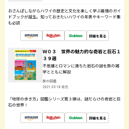
おさんぽしながらハワイの歴史と文化を楽しく学ぶ最強のガイ
ドブックが誕生。知っておきたいハワイの年表やキーワード集
も必読
詳細を見る
Ｗ０３ 世界の魅力的な奇岩と巨石１
３９選
不思議とロマンに満ちた岩石の謎を旅の雑
学とともに解説
旅の図鑑
2021.03.18 発売
「地球の歩き方」図鑑シリーズ第３弾は、謎だらけの奇岩と巨
石の世界！
詳細を見る