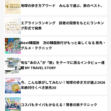
地球の歩き方アワード みんなで選ぶ、旅のベスト。
エアラインランキング 読者の投票をもとにランキン
グ形式で発表
Next韓国旅 次の韓国旅行がもっと楽しくなる 旅先・
グルメ・テクニック
旬な“あの人”が「旅」をテーマに語るインタビュー連
載 MY TRAVEL STORY
今、こんな旅がしてみたい！地球の歩き方が選ぶ2026
年絶対行くべき旅先30
コスパもタイパもかなえる！賢者の旅テクニック