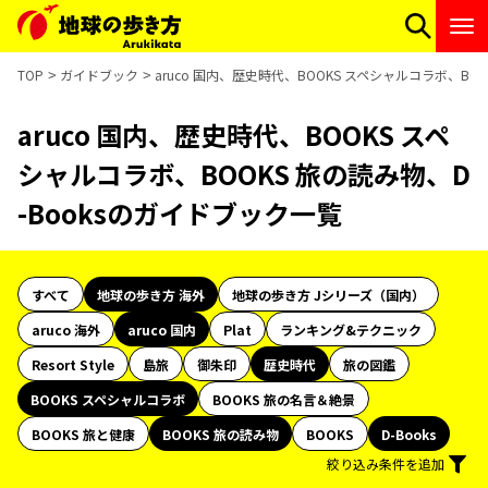
TOP
ガイドブック
aruco 国内、歴史時代、BOOKS スペシャルコラボ、BO
aruco 国内、歴史時代、BOOKS スペ
シャルコラボ、BOOKS 旅の読み物、D
-Booksのガイドブック一覧
すべて
地球の歩き方 海外
地球の歩き方 Jシリーズ（国内）
aruco 海外
aruco 国内
Plat
ランキング&テクニック
Resort Style
島旅
御朱印
歴史時代
旅の図鑑
BOOKS スペシャルコラボ
BOOKS 旅の名言＆絶景
BOOKS 旅と健康
BOOKS 旅の読み物
BOOKS
D-Books
絞り込み条件を追加