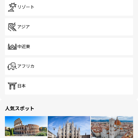
リゾート
アジア
中近東
アフリカ
日本
人気スポット