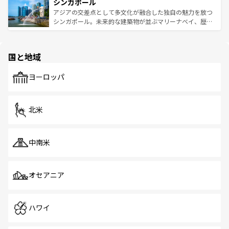
参照してほしい。
シンガポール
激する。気候は一年中温暖で、どの季節にも異なる楽しみ
み、どこを訪れても感動するはず。観光スポットが密集し
が待っている。親しみやすいタイの人々、仏教を中心とし
ており、効率よく見どころを回れるのも魅力。息をのむよ
アジアの交差点として多文化が融合した独自の魅力を放つ
た文化、そして多様な観光資源が、訪れる旅人を魅了し続
うな絶景から文化的な体験まで、香港を存分に楽しみ尽く
シンガポール。未来的な建築物が並ぶマリーナベイ、歴史
ける。 なお、新着のタイ情報は
コンテンツ一覧
を参照して
そう。 なお、新着の香港情報は
コンテンツ一覧
を参照して
と伝統を感じられるエスニックタウン、多数の緑豊かな公
ほしい。
ほしい。
園や自然保護区など、自然が調和した近代的な景観と文化
の多様性あふれるカラフルな町は、どこを歩いても新しい
国と地域
発見がある。さらに、治安のよさや充実した公共交通機関
も、旅行者にとっては魅力的なポイント。グルメも豊富
で、ホーカーズは地元の風情を楽しめる外せないスポット
ヨーロッパ
だ。訪れる人を飽きさせないシンガポールで、多様な魅力
を体感しよう。 なお、新着のシンガポール情報は
コンテン
ツ一覧
を参照してほしい。
北米
中南米
オセアニア
ハワイ