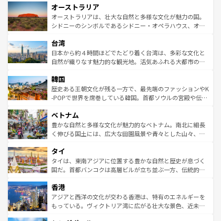
オーストラリア
部のニューオーリンズでは、音楽と美食が融合した独特の
ワイ島は見逃せない。また、定番の観光地といえばオアフ
文化が魅力。旅行者はアメリカの各地域で異なる魅力を楽
島だが、静かな自然を求めるならマウイ島やカウアイ島が
オーストラリアは、壮大な自然と多様な文化が魅力の国。
しみながら、その多様性と豊かな歴史を感じることができ
おすすめ。エメラルドグリーンに輝く海をはじめ、豊かな
シドニーのシンボルであるシドニー・オペラハウス、オー
るだろう。車でのロードトリップや列車の旅も、アメリカ
文化や歴史が息づいている。「アロハスピリット」と呼ば
ストラリア東海岸北部に広がる大サンゴ礁地帯グレートバ
ならではの贅沢な旅のスタイルだ。 なお、新着のアメリカ
台湾
れるおもてなしの心で訪れる人々を迎えてくれるハワイの
リアリーフや大陸中央部にそびえるウルル（エアーズロッ
情報は
コンテンツ一覧
を参照してほしい。
人々、おいしいローカルフードやハワイアンミュージッ
ク）、タスマニアの美しい原生林やケアンズの熱帯雨林な
日本から約４時間ほどでたどり着く台湾は、多彩な文化と
ク、伝統的なフラダンスなど、すべてがハワイの魅力を彩
ど、見どころがたくさん。また、カフェやワイン、オージ
自然が織りなす魅力的な観光地。活気あふれる大都市の台
っている。訪れるたびに新しい発見と感動が待っているハ
ービーフなどの食文化も豊かで、美味しいものであふれて
北やノスタルジックな町並みが人気な九份（ジォウフェ
ワイを、存分に味わってほしい。 なお、新着のハワイ情報
韓国
いる。アクティビティも充実しており、サーフィンやダイ
ン）、静ひつな山岳地帯である台湾東部など、都市の喧騒
は
コンテンツ一覧
を参照してほしい。
ビング、ハイキングなど、アウトドア好きにはたまらな
と山間の静けさが共存しており、訪れる人に新しい発見と
歴史ある王朝文化が残る一方で、最先端のファッションやK
い。オーストラリアの多彩な魅力を存分に味わいつくそ
驚きをもたらしてくれる。また、奥深い台湾の食文化も魅
-POPで世界を席巻している韓国。首都ソウルの宮殿や伝統
う。 なお、新着のオーストラリア情報は
コンテンツ一覧
を
力で、夜市などの屋台グルメから高級料理、ヘルシーで美
家屋が並ぶエリアでは韓国の歴史と文化に浸ることがで
参照してほしい。
ベトナム
容にもいいと評判のスイーツなど、バラエティ豊かな料理
き、地方に足を延ばせば四季折々の自然美を楽しむことが
が味わえる。 なお、新着の台湾情報は
コンテンツ一覧
を参
できる。そして、キムチや焼肉、絶品のストリートフード
豊かな自然と多様な文化が魅力的なベトナム。南北に細長
照してほしい。
まで、さまざまな韓国料理が待っている。夜には、韓国な
く伸びる国土には、広大な田園風景や青々とした山々、世
らではのナイトライフも堪能できる。あたたかいホスピタ
界遺産に登録された壮大な自然景観が点在し、都市部では
タイ
リティに包まれながら、韓国の多彩な魅力を心ゆくまで味
急速な発展と共に伝統が息づく。ハノイの古い町並みやホ
わってみてほしい。 なお、新着の韓国情報は
コンテンツ一
ーチミン市のフランス統治時代の建物も、独特の雰囲気を
タイは、東南アジアに位置する豊かな自然と歴史が息づく
覧
を参照してほしい。
醸し出している。また、バラエティの豊かさとおいしさで
国だ。首都バンコクは高層ビルが立ち並ぶ一方、伝統的な
世界中の食通を魅了してやまないベトナム料理も魅力のひ
寺院や市場がいたるところに点在し、古きよき文化と現代
香港
とつ。フォーやバインミー、ベトナムコーヒーなどは、ぜ
の活気が交差している。北部ではチェンマイなどの山岳地
ひ現地で味わいたい。どの地域を訪れてもあたたかい人々
帯で自然と触れ合い、南部ではプーケットやクラビの美し
アジアと西洋の文化が交わる香港は、特有のエネルギーを
が旅行者を迎えてくれるので、きっと忘れられない旅にな
いビーチでリゾート気分を楽しむことができる。タイ料理
もっている。ヴィクトリア湾に広がる壮大な景色、近未来
るはずだ。 なお、新着のベトナム情報は
コンテンツ一覧
を
は世界的に有名で、屋台から高級レストランまで味覚を刺
的なアートスポット、そして歴史と現代が融合した町並