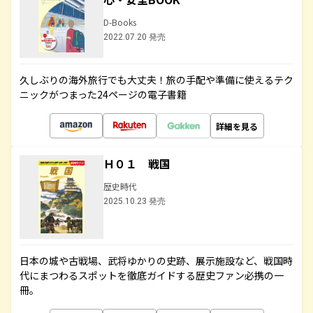
D-Books
2022.07.20 発売
久しぶりの海外旅行でも大丈夫！旅の手配や準備に使えるテク
ニックがつまった24ページの電子書籍
詳細を見る
Ｈ０１ 戦国
歴史時代
2025.10.23 発売
日本の城や古戦場、武将ゆかりの史跡、展示施設など、戦国時
代にまつわるスポットを徹底ガイドする歴史ファン必携の一
冊。