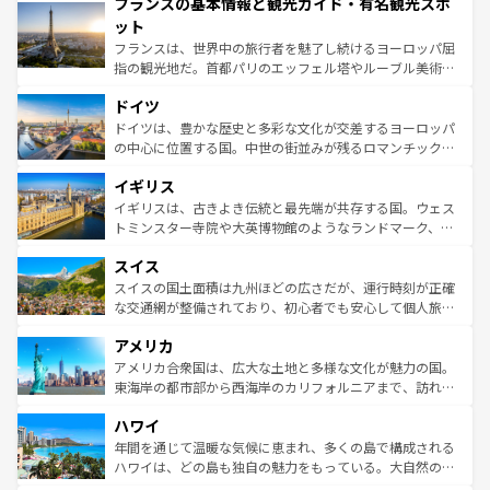
フランスの基本情報と観光ガイド・有名観光スポ
ませてくれるイタリアで、忘れられない旅をしてみよう！
文化が根付くこの国では、情熱的なフラメンコ、熱気あふ
なお、新着のイタリア情報は
コンテンツ一覧
を参照してほ
れる闘牛、そして美味しいタパスが生活の一部となってい
ット
しい。
る。首都マドリードの洗練された雰囲気や、バルセロナの
フランスは、世界中の旅行者を魅了し続けるヨーロッパ屈
アートに溢れた街角から、地方では古代ローマ遺跡や中世
指の観光地だ。首都パリのエッフェル塔やルーブル美術館
の城塞都市、穏やかなビーチリゾートまで多彩な表情を見
といった象徴的なスポットから、田舎町の古風な美しさま
せる。地方によって風土や気候が異なるスペインはその個
ドイツ
で、幅広い魅力が詰まっている。華麗な宮殿、歴史的な大
性で訪れる人を魅了する。 なお、新着のスペイン情報は
コ
聖堂、美しいビーチ、そして豊かな自然が、訪れる者を心
ドイツは、豊かな歴史と多彩な文化が交差するヨーロッパ
ンテンツ一覧
を参照してほしい。
から魅了する。また、フランスは美食の国としても知ら
の中心に位置する国。中世の街並みが残るロマンチック街
れ、フランス料理はユネスコ無形文化遺産にも登録されて
道から、未来を先取りするようなモダンな都市まで多様な
イギリス
いる。シャンパンの発祥地であるランス、プロヴァンスの
顔を持つこの国は、どこを歩いても飽きることがない。ベ
香り高いラベンダー畑など、多彩な楽しみ方が可能だ。さ
ルリンの文化的活気、バイエルン州のアルプスの絶景、そ
イギリスは、古きよき伝統と最先端が共存する国。ウェス
らに、パリ以外の地域にも魅力が溢れており、どの街角に
してライン川沿いのワイン畑といった風景は必見。ビール
トミンスター寺院や大英博物館のようなランドマーク、歴
も豊かな歴史と文化が息づいている。パリ以外の個性あふ
とソーセージを味わいながら地元の人と過ごす楽しい時間
史ある大学都市、美しい丘陵地帯や牧歌的な風景など、エ
れる地方に足を運ぶとそれぞれで全く異なる文化を体験で
スイス
は、お酒好きな人にはぜひ体験してほしい。 なお、新着の
リアごとに異なる魅力がある。また、優雅なアフタヌーン
きるだろう。 なお、新着のフランス情報は
コンテンツ一覧
ドイツ情報は
コンテンツ一覧
を参照してほしい。
ティー、ビール好きにはたまらない英国パブ、サッカー観
スイスの国土面積は九州ほどの広さだが、運行時刻が正確
を参照してほしい。
戦など、本場だからこそできる体験も豊富。イギリスを旅
な交通網が整備されており、初心者でも安心して個人旅行
して楽しみつくそう。 なお、新着のイギリス情報は
コンテ
を楽しめる。日本同様に時刻表どおりの旅が可能だ。中世
アメリカ
ンツ一覧
を参照してほしい。
の建物がそのまま残る町や、スイスならではのユニークな
博物館もあり、アルプス観光だけでなく町歩きも満喫する
アメリカ合衆国は、広大な土地と多様な文化が魅力の国。
ことができる。国民の所得が高いため物価も高いが、旅行
東海岸の都市部から西海岸のカリフォルニアまで、訪れる
者向けの交通パス提供のサービスもあり、うまく活用すれ
場所ごとに異なる風景と体験が待っている。ニューヨーク
ハワイ
ば市内交通費無料で観光を楽しむこともできる。 なお、新
のような巨大都市は、観光、ショッピング、エンターテイ
着のスイス情報は
コンテンツ一覧
を参照してほしい。
ンメントが詰まった刺激的なスポットだ。一方、アメリカ
年間を通じて温暖な気候に恵まれ、多くの島で構成される
西部には大自然が広がり、グランドキャニオンやイエロー
ハワイは、どの島も独自の魅力をもっている。大自然の神
ストーン国立公園といった絶景が堪能できる。さらに、南
秘を感じたいなら、火山が生み出した壮大な景観を誇るハ