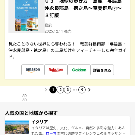
０３ 地球の歩き方 島旅 与論島
沖永良部島 徳之島～奄美群島②～
３訂版
島旅
2025.12.11 発売
見たことのない世界に心奪われる！ 奄美群島南部「与論島・
沖永良部島・徳之島」の三島だけをフィーチャーした完全ガイ
ド。
詳細を見る
…
1
2
3
9
AD
AD
人気の国と地域から探す
イタリア
イタリアは歴史、文化、グルメ、自然と多彩な魅力にあふ
れた国。
ローマ
の古代遺跡やフィレンツェのルネッサンス