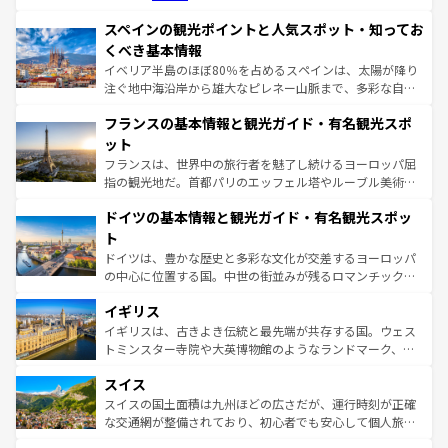
美術、ヴェネツィアの運河など、歴史あるスポットはもち
スペインの観光ポイントと人気スポット・知ってお
ろん、トスカーナの美しい田園風景やアマルフィ海岸の絶
景など、自然景観も見逃せない。観光の合間には、本場の
くべき基本情報
ピザやパスタなど、絶品のイタリア料理を堪能することも
イベリア半島のほぼ80％を占めるスペインは、太陽が降り
できる。朝目覚めてから夜眠るまで、すべての瞬間を楽し
注ぐ地中海沿岸から雄大なピレネー山脈まで、多彩な自然
ませてくれるイタリアで、忘れられない旅をしてみよう！
と文化が詰まったヨーロッパ屈指の旅行先だ。多様な地域
なお、新着のイタリア情報は
コンテンツ一覧
を参照してほ
フランスの基本情報と観光ガイド・有名観光スポ
文化が根付くこの国では、情熱的なフラメンコ、熱気あふ
しい。
れる闘牛、そして美味しいタパスが生活の一部となってい
ット
る。首都マドリードの洗練された雰囲気や、バルセロナの
フランスは、世界中の旅行者を魅了し続けるヨーロッパ屈
アートに溢れた街角から、地方では古代ローマ遺跡や中世
指の観光地だ。首都パリのエッフェル塔やルーブル美術館
の城塞都市、穏やかなビーチリゾートまで多彩な表情を見
といった象徴的なスポットから、田舎町の古風な美しさま
せる。地方によって風土や気候が異なるスペインはその個
ドイツの基本情報と観光ガイド・有名観光スポッ
で、幅広い魅力が詰まっている。華麗な宮殿、歴史的な大
性で訪れる人を魅了する。 なお、新着のスペイン情報は
コ
聖堂、美しいビーチ、そして豊かな自然が、訪れる者を心
ト
ンテンツ一覧
を参照してほしい。
から魅了する。また、フランスは美食の国としても知ら
ドイツは、豊かな歴史と多彩な文化が交差するヨーロッパ
れ、フランス料理はユネスコ無形文化遺産にも登録されて
の中心に位置する国。中世の街並みが残るロマンチック街
いる。シャンパンの発祥地であるランス、プロヴァンスの
道から、未来を先取りするようなモダンな都市まで多様な
香り高いラベンダー畑など、多彩な楽しみ方が可能だ。さ
イギリス
顔を持つこの国は、どこを歩いても飽きることがない。ベ
らに、パリ以外の地域にも魅力が溢れており、どの街角に
ルリンの文化的活気、バイエルン州のアルプスの絶景、そ
イギリスは、古きよき伝統と最先端が共存する国。ウェス
も豊かな歴史と文化が息づいている。パリ以外の個性あふ
してライン川沿いのワイン畑といった風景は必見。ビール
トミンスター寺院や大英博物館のようなランドマーク、歴
れる地方に足を運ぶとそれぞれで全く異なる文化を体験で
とソーセージを味わいながら地元の人と過ごす楽しい時間
史ある大学都市、美しい丘陵地帯や牧歌的な風景など、エ
きるだろう。 なお、新着のフランス情報は
コンテンツ一覧
スイス
は、お酒好きな人にはぜひ体験してほしい。 なお、新着の
リアごとに異なる魅力がある。また、優雅なアフタヌーン
を参照してほしい。
ドイツ情報は
コンテンツ一覧
を参照してほしい。
ティー、ビール好きにはたまらない英国パブ、サッカー観
スイスの国土面積は九州ほどの広さだが、運行時刻が正確
戦など、本場だからこそできる体験も豊富。イギリスを旅
な交通網が整備されており、初心者でも安心して個人旅行
して楽しみつくそう。 なお、新着のイギリス情報は
コンテ
を楽しめる。日本同様に時刻表どおりの旅が可能だ。中世