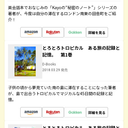
英会話本でおなじみの「Kayoの“秘密のノート”」シリーズの
著者が、今度は自分の滞在するロンドン南東の田舎町をご紹
介！
詳細を見る
とろとろトロピカル ある旅の記録と
記憶。 第1巻
D-Books
2018.03.29 発売
子供の頃から夢見ていた南の島に滞在することになった筆者
が、島で出合うトロピカルでマジカルな45日間の記録と記
憶。
詳細を見る
とろとろトロピカル ある旅の記録と