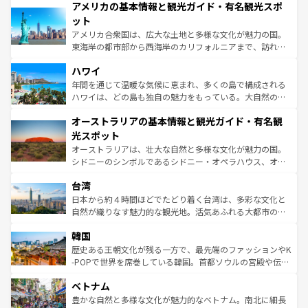
アメリカの基本情報と観光ガイド・有名観光スポ
ンツ一覧
を参照してほしい。
の建物がそのまま残る町や、スイスならではのユニークな
博物館もあり、アルプス観光だけでなく町歩きも満喫する
ット
ことができる。国民の所得が高いため物価も高いが、旅行
アメリカ合衆国は、広大な土地と多様な文化が魅力の国。
者向けの交通パス提供のサービスもあり、うまく活用すれ
東海岸の都市部から西海岸のカリフォルニアまで、訪れる
ば市内交通費無料で観光を楽しむこともできる。 なお、新
場所ごとに異なる風景と体験が待っている。ニューヨーク
着のスイス情報は
コンテンツ一覧
を参照してほしい。
ハワイ
のような巨大都市は、観光、ショッピング、エンターテイ
ンメントが詰まった刺激的なスポットだ。一方、アメリカ
年間を通じて温暖な気候に恵まれ、多くの島で構成される
西部には大自然が広がり、グランドキャニオンやイエロー
ハワイは、どの島も独自の魅力をもっている。大自然の神
ストーン国立公園といった絶景が堪能できる。さらに、南
秘を感じたいなら、火山が生み出した壮大な景観を誇るハ
オーストラリアの基本情報と観光ガイド・有名観
部のニューオーリンズでは、音楽と美食が融合した独特の
ワイ島は見逃せない。また、定番の観光地といえばオアフ
文化が魅力。旅行者はアメリカの各地域で異なる魅力を楽
島だが、静かな自然を求めるならマウイ島やカウアイ島が
光スポット
しみながら、その多様性と豊かな歴史を感じることができ
おすすめ。エメラルドグリーンに輝く海をはじめ、豊かな
オーストラリアは、壮大な自然と多様な文化が魅力の国。
るだろう。車でのロードトリップや列車の旅も、アメリカ
文化や歴史が息づいている。「アロハスピリット」と呼ば
シドニーのシンボルであるシドニー・オペラハウス、オー
ならではの贅沢な旅のスタイルだ。 なお、新着のアメリカ
れるおもてなしの心で訪れる人々を迎えてくれるハワイの
ストラリア東海岸北部に広がる大サンゴ礁地帯グレートバ
情報は
コンテンツ一覧
を参照してほしい。
人々、おいしいローカルフードやハワイアンミュージッ
台湾
リアリーフや大陸中央部にそびえるウルル（エアーズロッ
ク、伝統的なフラダンスなど、すべてがハワイの魅力を彩
ク）、タスマニアの美しい原生林やケアンズの熱帯雨林な
日本から約４時間ほどでたどり着く台湾は、多彩な文化と
っている。訪れるたびに新しい発見と感動が待っているハ
ど、見どころがたくさん。また、カフェやワイン、オージ
自然が織りなす魅力的な観光地。活気あふれる大都市の台
ワイを、存分に味わってほしい。 なお、新着のハワイ情報
ービーフなどの食文化も豊かで、美味しいものであふれて
北やノスタルジックな町並みが人気な九份（ジォウフェ
は
コンテンツ一覧
を参照してほしい。
韓国
いる。アクティビティも充実しており、サーフィンやダイ
ン）、静ひつな山岳地帯である台湾東部など、都市の喧騒
ビング、ハイキングなど、アウトドア好きにはたまらな
と山間の静けさが共存しており、訪れる人に新しい発見と
歴史ある王朝文化が残る一方で、最先端のファッションやK
い。オーストラリアの多彩な魅力を存分に味わいつくそ
驚きをもたらしてくれる。また、奥深い台湾の食文化も魅
-POPで世界を席巻している韓国。首都ソウルの宮殿や伝統
う。 なお、新着のオーストラリア情報は
コンテンツ一覧
を
力で、夜市などの屋台グルメから高級料理、ヘルシーで美
家屋が並ぶエリアでは韓国の歴史と文化に浸ることがで
参照してほしい。
ベトナム
容にもいいと評判のスイーツなど、バラエティ豊かな料理
き、地方に足を延ばせば四季折々の自然美を楽しむことが
が味わえる。 なお、新着の台湾情報は
コンテンツ一覧
を参
できる。そして、キムチや焼肉、絶品のストリートフード
豊かな自然と多様な文化が魅力的なベトナム。南北に細長