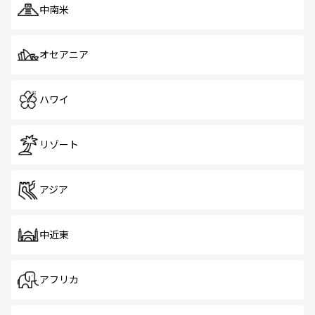
中南米
オセアニア
ハワイ
リゾート
アジア
中近東
アフリカ