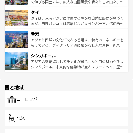
照してほしい。
まで、さまざまな韓国料理が待っている。夜には、韓国な
く伸びる国土には、広大な田園風景や青々とした山々、世
らではのナイトライフも堪能できる。あたたかいホスピタ
界遺産に登録された壮大な自然景観が点在し、都市部では
タイ
リティに包まれながら、韓国の多彩な魅力を心ゆくまで味
急速な発展と共に伝統が息づく。ハノイの古い町並みやホ
わってみてほしい。 なお、新着の韓国情報は
コンテンツ一
ーチミン市のフランス統治時代の建物も、独特の雰囲気を
タイは、東南アジアに位置する豊かな自然と歴史が息づく
覧
を参照してほしい。
醸し出している。また、バラエティの豊かさとおいしさで
国だ。首都バンコクは高層ビルが立ち並ぶ一方、伝統的な
世界中の食通を魅了してやまないベトナム料理も魅力のひ
寺院や市場がいたるところに点在し、古きよき文化と現代
香港
とつ。フォーやバインミー、ベトナムコーヒーなどは、ぜ
の活気が交差している。北部ではチェンマイなどの山岳地
ひ現地で味わいたい。どの地域を訪れてもあたたかい人々
帯で自然と触れ合い、南部ではプーケットやクラビの美し
アジアと西洋の文化が交わる香港は、特有のエネルギーを
が旅行者を迎えてくれるので、きっと忘れられない旅にな
いビーチでリゾート気分を楽しむことができる。タイ料理
もっている。ヴィクトリア湾に広がる壮大な景色、近未来
るはずだ。 なお、新着のベトナム情報は
コンテンツ一覧
を
は世界的に有名で、屋台から高級レストランまで味覚を刺
的なアートスポット、そして歴史と現代が融合した町並
参照してほしい。
シンガポール
激する。気候は一年中温暖で、どの季節にも異なる楽しみ
み、どこを訪れても感動するはず。観光スポットが密集し
が待っている。親しみやすいタイの人々、仏教を中心とし
ており、効率よく見どころを回れるのも魅力。息をのむよ
アジアの交差点として多文化が融合した独自の魅力を放つ
た文化、そして多様な観光資源が、訪れる旅人を魅了し続
うな絶景から文化的な体験まで、香港を存分に楽しみ尽く
シンガポール。未来的な建築物が並ぶマリーナベイ、歴史
ける。 なお、新着のタイ情報は
コンテンツ一覧
を参照して
そう。 なお、新着の香港情報は
コンテンツ一覧
を参照して
と伝統を感じられるエスニックタウン、多数の緑豊かな公
ほしい。
ほしい。
園や自然保護区など、自然が調和した近代的な景観と文化
の多様性あふれるカラフルな町は、どこを歩いても新しい
国と地域
発見がある。さらに、治安のよさや充実した公共交通機関
も、旅行者にとっては魅力的なポイント。グルメも豊富
で、ホーカーズは地元の風情を楽しめる外せないスポット
ヨーロッパ
だ。訪れる人を飽きさせないシンガポールで、多様な魅力
を体感しよう。 なお、新着のシンガポール情報は
コンテン
ツ一覧
を参照してほしい。
北米