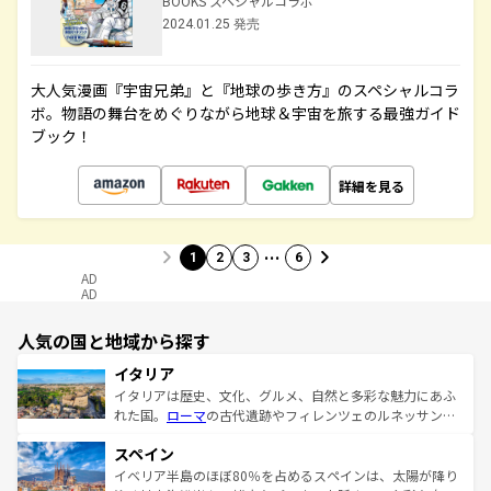
BOOKS スペシャルコラボ
2024.01.25 発売
大人気漫画『宇宙兄弟』と『地球の歩き方』のスペシャルコラ
ボ。物語の舞台をめぐりながら地球＆宇宙を旅する最強ガイド
ブック！
詳細を見る
…
1
2
3
6
AD
AD
人気の国と地域から探す
イタリア
イタリアは歴史、文化、グルメ、自然と多彩な魅力にあふ
れた国。
ローマ
の古代遺跡やフィレンツェのルネッサンス
美術、ヴェネツィアの運河など、歴史あるスポットはもち
スペイン
ろん、トスカーナの美しい田園風景やアマルフィ海岸の絶
景など、自然景観も見逃せない。観光の合間には、本場の
イベリア半島のほぼ80％を占めるスペインは、太陽が降り