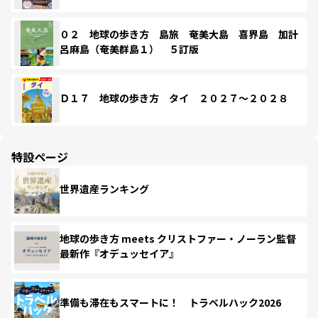
０２ 地球の歩き方 島旅 奄美大島 喜界島 加計
呂麻島（奄美群島１） ５訂版
Ｄ１７ 地球の歩き方 タイ ２０２７～２０２８
特設ページ
世界遺産ランキング
地球の歩き方 meets クリストファー・ノーラン監督
最新作『オデュッセイア』
準備も滞在もスマートに！ トラベルハック2026