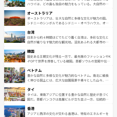
西部には大自然が広がり、グランドキャニオンやイエロー
ハワイは、どの島も独自の魅力をもっている。大自然の神
ストーン国立公園といった絶景が堪能できる。さらに、南
秘を感じたいなら、火山が生み出した壮大な景観を誇るハ
オーストラリア
部のニューオーリンズでは、音楽と美食が融合した独特の
ワイ島は見逃せない。また、定番の観光地といえばオアフ
文化が魅力。旅行者はアメリカの各地域で異なる魅力を楽
島だが、静かな自然を求めるならマウイ島やカウアイ島が
オーストラリアは、壮大な自然と多様な文化が魅力の国。
しみながら、その多様性と豊かな歴史を感じることができ
おすすめ。エメラルドグリーンに輝く海をはじめ、豊かな
シドニーのシンボルであるシドニー・オペラハウス、オー
るだろう。車でのロードトリップや列車の旅も、アメリカ
文化や歴史が息づいている。「アロハスピリット」と呼ば
ストラリア東海岸北部に広がる大サンゴ礁地帯グレートバ
ならではの贅沢な旅のスタイルだ。 なお、新着のアメリカ
台湾
れるおもてなしの心で訪れる人々を迎えてくれるハワイの
リアリーフや大陸中央部にそびえるウルル（エアーズロッ
情報は
コンテンツ一覧
を参照してほしい。
人々、おいしいローカルフードやハワイアンミュージッ
ク）、タスマニアの美しい原生林やケアンズの熱帯雨林な
日本から約４時間ほどでたどり着く台湾は、多彩な文化と
ク、伝統的なフラダンスなど、すべてがハワイの魅力を彩
ど、見どころがたくさん。また、カフェやワイン、オージ
自然が織りなす魅力的な観光地。活気あふれる大都市の台
っている。訪れるたびに新しい発見と感動が待っているハ
ービーフなどの食文化も豊かで、美味しいものであふれて
北やノスタルジックな町並みが人気な九份（ジォウフェ
ワイを、存分に味わってほしい。 なお、新着のハワイ情報
韓国
いる。アクティビティも充実しており、サーフィンやダイ
ン）、静ひつな山岳地帯である台湾東部など、都市の喧騒
は
コンテンツ一覧
を参照してほしい。
ビング、ハイキングなど、アウトドア好きにはたまらな
と山間の静けさが共存しており、訪れる人に新しい発見と
歴史ある王朝文化が残る一方で、最先端のファッションやK
い。オーストラリアの多彩な魅力を存分に味わいつくそ
驚きをもたらしてくれる。また、奥深い台湾の食文化も魅
-POPで世界を席巻している韓国。首都ソウルの宮殿や伝統
う。 なお、新着のオーストラリア情報は
コンテンツ一覧
を
力で、夜市などの屋台グルメから高級料理、ヘルシーで美
家屋が並ぶエリアでは韓国の歴史と文化に浸ることがで
参照してほしい。
ベトナム
容にもいいと評判のスイーツなど、バラエティ豊かな料理
き、地方に足を延ばせば四季折々の自然美を楽しむことが
が味わえる。 なお、新着の台湾情報は
コンテンツ一覧
を参
できる。そして、キムチや焼肉、絶品のストリートフード
豊かな自然と多様な文化が魅力的なベトナム。南北に細長
照してほしい。
まで、さまざまな韓国料理が待っている。夜には、韓国な
く伸びる国土には、広大な田園風景や青々とした山々、世
らではのナイトライフも堪能できる。あたたかいホスピタ
界遺産に登録された壮大な自然景観が点在し、都市部では
タイ
リティに包まれながら、韓国の多彩な魅力を心ゆくまで味
急速な発展と共に伝統が息づく。ハノイの古い町並みやホ
わってみてほしい。 なお、新着の韓国情報は
コンテンツ一
ーチミン市のフランス統治時代の建物も、独特の雰囲気を
タイは、東南アジアに位置する豊かな自然と歴史が息づく
覧
を参照してほしい。
醸し出している。また、バラエティの豊かさとおいしさで
国だ。首都バンコクは高層ビルが立ち並ぶ一方、伝統的な
世界中の食通を魅了してやまないベトナム料理も魅力のひ
寺院や市場がいたるところに点在し、古きよき文化と現代
香港
とつ。フォーやバインミー、ベトナムコーヒーなどは、ぜ
の活気が交差している。北部ではチェンマイなどの山岳地
ひ現地で味わいたい。どの地域を訪れてもあたたかい人々
帯で自然と触れ合い、南部ではプーケットやクラビの美し
アジアと西洋の文化が交わる香港は、特有のエネルギーを