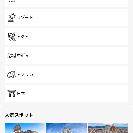
リゾート
アジア
中近東
アフリカ
日本
人気スポット