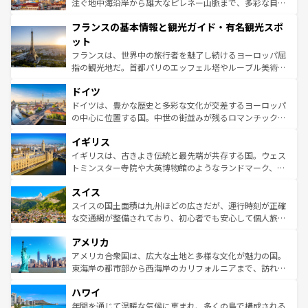
ピザやパスタなど、絶品のイタリア料理を堪能することも
注ぐ地中海沿岸から雄大なピレネー山脈まで、多彩な自然
できる。朝目覚めてから夜眠るまで、すべての瞬間を楽し
と文化が詰まったヨーロッパ屈指の旅行先だ。多様な地域
フランスの基本情報と観光ガイド・有名観光スポ
ませてくれるイタリアで、忘れられない旅をしてみよう！
文化が根付くこの国では、情熱的なフラメンコ、熱気あふ
なお、新着のイタリア情報は
コンテンツ一覧
を参照してほ
れる闘牛、そして美味しいタパスが生活の一部となってい
ット
しい。
る。首都マドリードの洗練された雰囲気や、バルセロナの
フランスは、世界中の旅行者を魅了し続けるヨーロッパ屈
アートに溢れた街角から、地方では古代ローマ遺跡や中世
指の観光地だ。首都パリのエッフェル塔やルーブル美術館
の城塞都市、穏やかなビーチリゾートまで多彩な表情を見
といった象徴的なスポットから、田舎町の古風な美しさま
せる。地方によって風土や気候が異なるスペインはその個
ドイツ
で、幅広い魅力が詰まっている。華麗な宮殿、歴史的な大
性で訪れる人を魅了する。 なお、新着のスペイン情報は
コ
聖堂、美しいビーチ、そして豊かな自然が、訪れる者を心
ドイツは、豊かな歴史と多彩な文化が交差するヨーロッパ
ンテンツ一覧
を参照してほしい。
から魅了する。また、フランスは美食の国としても知ら
の中心に位置する国。中世の街並みが残るロマンチック街
れ、フランス料理はユネスコ無形文化遺産にも登録されて
道から、未来を先取りするようなモダンな都市まで多様な
イギリス
いる。シャンパンの発祥地であるランス、プロヴァンスの
顔を持つこの国は、どこを歩いても飽きることがない。ベ
香り高いラベンダー畑など、多彩な楽しみ方が可能だ。さ
ルリンの文化的活気、バイエルン州のアルプスの絶景、そ
イギリスは、古きよき伝統と最先端が共存する国。ウェス
らに、パリ以外の地域にも魅力が溢れており、どの街角に
してライン川沿いのワイン畑といった風景は必見。ビール
トミンスター寺院や大英博物館のようなランドマーク、歴
も豊かな歴史と文化が息づいている。パリ以外の個性あふ
とソーセージを味わいながら地元の人と過ごす楽しい時間
史ある大学都市、美しい丘陵地帯や牧歌的な風景など、エ
れる地方に足を運ぶとそれぞれで全く異なる文化を体験で
スイス
は、お酒好きな人にはぜひ体験してほしい。 なお、新着の
リアごとに異なる魅力がある。また、優雅なアフタヌーン
きるだろう。 なお、新着のフランス情報は
コンテンツ一覧
ドイツ情報は
コンテンツ一覧
を参照してほしい。
ティー、ビール好きにはたまらない英国パブ、サッカー観
スイスの国土面積は九州ほどの広さだが、運行時刻が正確
を参照してほしい。
戦など、本場だからこそできる体験も豊富。イギリスを旅
な交通網が整備されており、初心者でも安心して個人旅行
して楽しみつくそう。 なお、新着のイギリス情報は
コンテ
を楽しめる。日本同様に時刻表どおりの旅が可能だ。中世
アメリカ
ンツ一覧
を参照してほしい。
の建物がそのまま残る町や、スイスならではのユニークな
博物館もあり、アルプス観光だけでなく町歩きも満喫する
アメリカ合衆国は、広大な土地と多様な文化が魅力の国。
ことができる。国民の所得が高いため物価も高いが、旅行
東海岸の都市部から西海岸のカリフォルニアまで、訪れる
者向けの交通パス提供のサービスもあり、うまく活用すれ
場所ごとに異なる風景と体験が待っている。ニューヨーク
ハワイ
ば市内交通費無料で観光を楽しむこともできる。 なお、新
のような巨大都市は、観光、ショッピング、エンターテイ
着のスイス情報は
コンテンツ一覧
を参照してほしい。
ンメントが詰まった刺激的なスポットだ。一方、アメリカ
年間を通じて温暖な気候に恵まれ、多くの島で構成される