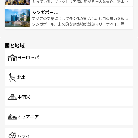
が旅行者を迎えてくれるので、きっと忘れられない旅にな
いビーチでリゾート気分を楽しむことができる。タイ料理
もっている。ヴィクトリア湾に広がる壮大な景色、近未来
るはずだ。 なお、新着のベトナム情報は
コンテンツ一覧
を
は世界的に有名で、屋台から高級レストランまで味覚を刺
的なアートスポット、そして歴史と現代が融合した町並
参照してほしい。
シンガポール
激する。気候は一年中温暖で、どの季節にも異なる楽しみ
み、どこを訪れても感動するはず。観光スポットが密集し
が待っている。親しみやすいタイの人々、仏教を中心とし
ており、効率よく見どころを回れるのも魅力。息をのむよ
アジアの交差点として多文化が融合した独自の魅力を放つ
た文化、そして多様な観光資源が、訪れる旅人を魅了し続
うな絶景から文化的な体験まで、香港を存分に楽しみ尽く
シンガポール。未来的な建築物が並ぶマリーナベイ、歴史
ける。 なお、新着のタイ情報は
コンテンツ一覧
を参照して
そう。 なお、新着の香港情報は
コンテンツ一覧
を参照して
と伝統を感じられるエスニックタウン、多数の緑豊かな公
ほしい。
ほしい。
園や自然保護区など、自然が調和した近代的な景観と文化
の多様性あふれるカラフルな町は、どこを歩いても新しい
国と地域
発見がある。さらに、治安のよさや充実した公共交通機関
も、旅行者にとっては魅力的なポイント。グルメも豊富
で、ホーカーズは地元の風情を楽しめる外せないスポット
ヨーロッパ
だ。訪れる人を飽きさせないシンガポールで、多様な魅力
を体感しよう。 なお、新着のシンガポール情報は
コンテン
ツ一覧
を参照してほしい。
北米
中南米
オセアニア
ハワイ