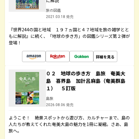
に解説
旅の図鑑
2021.03.18 発売
『世界244の国と地域 １９７ヵ国と４７地域を旅の雑学とと
もに解説』に続く、「地球の歩き方」の図鑑シリーズ第２弾が
登場！
詳細を見る
０２ 地球の歩き方 島旅 奄美大
島 喜界島 加計呂麻島（奄美群島
１） ５訂版
島旅
2026.08.06 発売
ようこそ！ 絶景スポットから遊び方、カルチャーまで、島の
人たちが教えてくれた奄美大島の魅力を1冊に凝縮。さあ、島
旅へ。