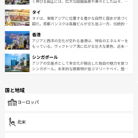
照してほしい。
まで、さまざまな韓国料理が待っている。夜には、韓国な
く伸びる国土には、広大な田園風景や青々とした山々、世
らではのナイトライフも堪能できる。あたたかいホスピタ
界遺産に登録された壮大な自然景観が点在し、都市部では
タイ
リティに包まれながら、韓国の多彩な魅力を心ゆくまで味
急速な発展と共に伝統が息づく。ハノイの古い町並みやホ
わってみてほしい。 なお、新着の韓国情報は
コンテンツ一
ーチミン市のフランス統治時代の建物も、独特の雰囲気を
タイは、東南アジアに位置する豊かな自然と歴史が息づく
覧
を参照してほしい。
醸し出している。また、バラエティの豊かさとおいしさで
国だ。首都バンコクは高層ビルが立ち並ぶ一方、伝統的な
世界中の食通を魅了してやまないベトナム料理も魅力のひ
寺院や市場がいたるところに点在し、古きよき文化と現代
香港
とつ。フォーやバインミー、ベトナムコーヒーなどは、ぜ
の活気が交差している。北部ではチェンマイなどの山岳地
ひ現地で味わいたい。どの地域を訪れてもあたたかい人々
帯で自然と触れ合い、南部ではプーケットやクラビの美し
アジアと西洋の文化が交わる香港は、特有のエネルギーを
が旅行者を迎えてくれるので、きっと忘れられない旅にな
いビーチでリゾート気分を楽しむことができる。タイ料理
もっている。ヴィクトリア湾に広がる壮大な景色、近未来
るはずだ。 なお、新着のベトナム情報は
コンテンツ一覧
を
は世界的に有名で、屋台から高級レストランまで味覚を刺
的なアートスポット、そして歴史と現代が融合した町並
参照してほしい。
シンガポール
激する。気候は一年中温暖で、どの季節にも異なる楽しみ
み、どこを訪れても感動するはず。観光スポットが密集し
が待っている。親しみやすいタイの人々、仏教を中心とし
ており、効率よく見どころを回れるのも魅力。息をのむよ
アジアの交差点として多文化が融合した独自の魅力を放つ
た文化、そして多様な観光資源が、訪れる旅人を魅了し続
うな絶景から文化的な体験まで、香港を存分に楽しみ尽く
シンガポール。未来的な建築物が並ぶマリーナベイ、歴史
ける。 なお、新着のタイ情報は
コンテンツ一覧
を参照して
そう。 なお、新着の香港情報は
コンテンツ一覧
を参照して
と伝統を感じられるエスニックタウン、多数の緑豊かな公
ほしい。
ほしい。
園や自然保護区など、自然が調和した近代的な景観と文化
の多様性あふれるカラフルな町は、どこを歩いても新しい
国と地域
発見がある。さらに、治安のよさや充実した公共交通機関
も、旅行者にとっては魅力的なポイント。グルメも豊富
で、ホーカーズは地元の風情を楽しめる外せないスポット
ヨーロッパ
だ。訪れる人を飽きさせないシンガポールで、多様な魅力
を体感しよう。 なお、新着のシンガポール情報は
コンテン
ツ一覧
を参照してほしい。
北米