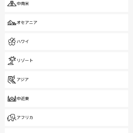
中南米
オセアニア
ハワイ
リゾート
アジア
中近東
アフリカ