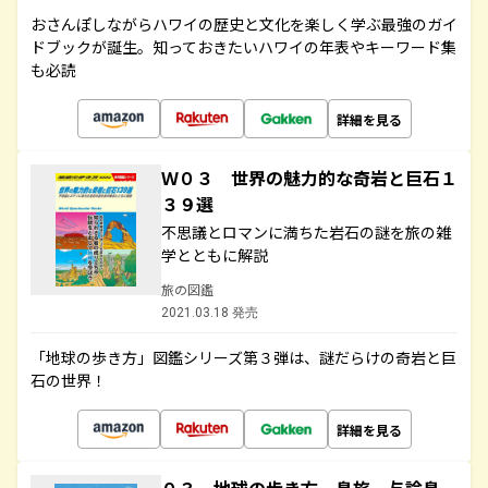
おさんぽしながらハワイの歴史と文化を楽しく学ぶ最強のガイ
ドブックが誕生。知っておきたいハワイの年表やキーワード集
も必読
詳細を見る
Ｗ０３ 世界の魅力的な奇岩と巨石１
３９選
不思議とロマンに満ちた岩石の謎を旅の雑
学とともに解説
旅の図鑑
2021.03.18 発売
「地球の歩き方」図鑑シリーズ第３弾は、謎だらけの奇岩と巨
石の世界！
詳細を見る