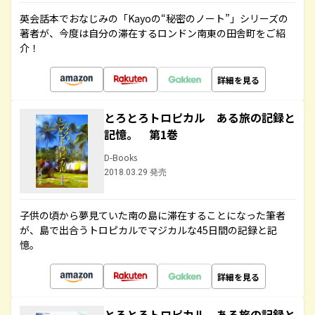
英会話本でおなじみの「Kayoの“秘密のノート”」シリーズの
著者が、今度は自分の滞在するロンドン南東の田舎町をご紹
介！
詳細を見る
とろとろトロピカル ある旅の記録と
記憶。 第1巻
D-Books
2018.03.29 発売
子供の頃から夢見ていた南の島に滞在することになった筆者
が、島で出合うトロピカルでマジカルな45日間の記録と記
憶。
詳細を見る
とろとろトロピカル ある旅の記録と