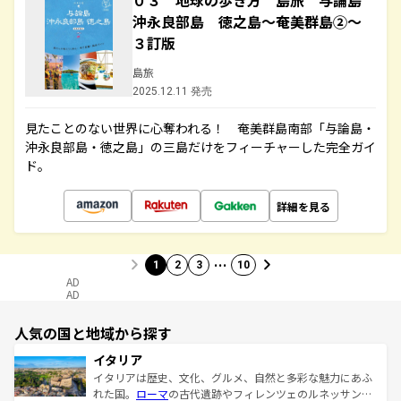
０３ 地球の歩き方 島旅 与論島
沖永良部島 徳之島～奄美群島②～
３訂版
島旅
2025.12.11 発売
見たことのない世界に心奪われる！ 奄美群島南部「与論島・
沖永良部島・徳之島」の三島だけをフィーチャーした完全ガイ
ド。
詳細を見る
…
1
2
3
10
AD
AD
人気の国と地域から探す
イタリア
イタリアは歴史、文化、グルメ、自然と多彩な魅力にあふ
れた国。
ローマ
の古代遺跡やフィレンツェのルネッサンス