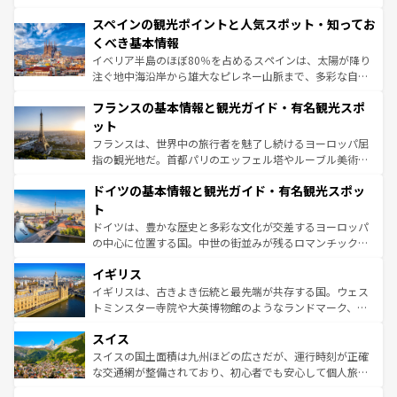
美術、ヴェネツィアの運河など、歴史あるスポットはもち
スペインの観光ポイントと人気スポット・知ってお
ろん、トスカーナの美しい田園風景やアマルフィ海岸の絶
景など、自然景観も見逃せない。観光の合間には、本場の
くべき基本情報
ピザやパスタなど、絶品のイタリア料理を堪能することも
イベリア半島のほぼ80％を占めるスペインは、太陽が降り
できる。朝目覚めてから夜眠るまで、すべての瞬間を楽し
注ぐ地中海沿岸から雄大なピレネー山脈まで、多彩な自然
ませてくれるイタリアで、忘れられない旅をしてみよう！
と文化が詰まったヨーロッパ屈指の旅行先だ。多様な地域
なお、新着のイタリア情報は
コンテンツ一覧
を参照してほ
フランスの基本情報と観光ガイド・有名観光スポ
文化が根付くこの国では、情熱的なフラメンコ、熱気あふ
しい。
れる闘牛、そして美味しいタパスが生活の一部となってい
ット
る。首都マドリードの洗練された雰囲気や、バルセロナの
フランスは、世界中の旅行者を魅了し続けるヨーロッパ屈
アートに溢れた街角から、地方では古代ローマ遺跡や中世
指の観光地だ。首都パリのエッフェル塔やルーブル美術館
の城塞都市、穏やかなビーチリゾートまで多彩な表情を見
といった象徴的なスポットから、田舎町の古風な美しさま
せる。地方によって風土や気候が異なるスペインはその個
ドイツの基本情報と観光ガイド・有名観光スポッ
で、幅広い魅力が詰まっている。華麗な宮殿、歴史的な大
性で訪れる人を魅了する。 なお、新着のスペイン情報は
コ
聖堂、美しいビーチ、そして豊かな自然が、訪れる者を心
ト
ンテンツ一覧
を参照してほしい。
から魅了する。また、フランスは美食の国としても知ら
ドイツは、豊かな歴史と多彩な文化が交差するヨーロッパ
れ、フランス料理はユネスコ無形文化遺産にも登録されて
の中心に位置する国。中世の街並みが残るロマンチック街
いる。シャンパンの発祥地であるランス、プロヴァンスの
道から、未来を先取りするようなモダンな都市まで多様な
香り高いラベンダー畑など、多彩な楽しみ方が可能だ。さ
イギリス
顔を持つこの国は、どこを歩いても飽きることがない。ベ
らに、パリ以外の地域にも魅力が溢れており、どの街角に
ルリンの文化的活気、バイエルン州のアルプスの絶景、そ
イギリスは、古きよき伝統と最先端が共存する国。ウェス
も豊かな歴史と文化が息づいている。パリ以外の個性あふ
してライン川沿いのワイン畑といった風景は必見。ビール
トミンスター寺院や大英博物館のようなランドマーク、歴
れる地方に足を運ぶとそれぞれで全く異なる文化を体験で
とソーセージを味わいながら地元の人と過ごす楽しい時間
史ある大学都市、美しい丘陵地帯や牧歌的な風景など、エ
きるだろう。 なお、新着のフランス情報は
コンテンツ一覧
スイス
は、お酒好きな人にはぜひ体験してほしい。 なお、新着の
リアごとに異なる魅力がある。また、優雅なアフタヌーン
を参照してほしい。
ドイツ情報は
コンテンツ一覧
を参照してほしい。
ティー、ビール好きにはたまらない英国パブ、サッカー観
スイスの国土面積は九州ほどの広さだが、運行時刻が正確
戦など、本場だからこそできる体験も豊富。イギリスを旅
な交通網が整備されており、初心者でも安心して個人旅行
して楽しみつくそう。 なお、新着のイギリス情報は
コンテ
を楽しめる。日本同様に時刻表どおりの旅が可能だ。中世