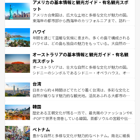
アメリカの基本情報と観光ガイド・有名観光スポ
ンツ一覧
を参照してほしい。
の建物がそのまま残る町や、スイスならではのユニークな
博物館もあり、アルプス観光だけでなく町歩きも満喫する
ット
ことができる。国民の所得が高いため物価も高いが、旅行
アメリカ合衆国は、広大な土地と多様な文化が魅力の国。
者向けの交通パス提供のサービスもあり、うまく活用すれ
東海岸の都市部から西海岸のカリフォルニアまで、訪れる
ば市内交通費無料で観光を楽しむこともできる。 なお、新
場所ごとに異なる風景と体験が待っている。ニューヨーク
着のスイス情報は
コンテンツ一覧
を参照してほしい。
ハワイ
のような巨大都市は、観光、ショッピング、エンターテイ
ンメントが詰まった刺激的なスポットだ。一方、アメリカ
年間を通じて温暖な気候に恵まれ、多くの島で構成される
西部には大自然が広がり、グランドキャニオンやイエロー
ハワイは、どの島も独自の魅力をもっている。大自然の神
ストーン国立公園といった絶景が堪能できる。さらに、南
秘を感じたいなら、火山が生み出した壮大な景観を誇るハ
オーストラリアの基本情報と観光ガイド・有名観
部のニューオーリンズでは、音楽と美食が融合した独特の
ワイ島は見逃せない。また、定番の観光地といえばオアフ
文化が魅力。旅行者はアメリカの各地域で異なる魅力を楽
島だが、静かな自然を求めるならマウイ島やカウアイ島が
光スポット
しみながら、その多様性と豊かな歴史を感じることができ
おすすめ。エメラルドグリーンに輝く海をはじめ、豊かな
オーストラリアは、壮大な自然と多様な文化が魅力の国。
るだろう。車でのロードトリップや列車の旅も、アメリカ
文化や歴史が息づいている。「アロハスピリット」と呼ば
シドニーのシンボルであるシドニー・オペラハウス、オー
ならではの贅沢な旅のスタイルだ。 なお、新着のアメリカ
れるおもてなしの心で訪れる人々を迎えてくれるハワイの
ストラリア東海岸北部に広がる大サンゴ礁地帯グレートバ
情報は
コンテンツ一覧
を参照してほしい。
人々、おいしいローカルフードやハワイアンミュージッ
台湾
リアリーフや大陸中央部にそびえるウルル（エアーズロッ
ク、伝統的なフラダンスなど、すべてがハワイの魅力を彩
ク）、タスマニアの美しい原生林やケアンズの熱帯雨林な
日本から約４時間ほどでたどり着く台湾は、多彩な文化と
っている。訪れるたびに新しい発見と感動が待っているハ
ど、見どころがたくさん。また、カフェやワイン、オージ
自然が織りなす魅力的な観光地。活気あふれる大都市の台
ワイを、存分に味わってほしい。 なお、新着のハワイ情報
ービーフなどの食文化も豊かで、美味しいものであふれて
北やノスタルジックな町並みが人気な九份（ジォウフェ
は
コンテンツ一覧
を参照してほしい。
韓国
いる。アクティビティも充実しており、サーフィンやダイ
ン）、静ひつな山岳地帯である台湾東部など、都市の喧騒
ビング、ハイキングなど、アウトドア好きにはたまらな
と山間の静けさが共存しており、訪れる人に新しい発見と
歴史ある王朝文化が残る一方で、最先端のファッションやK
い。オーストラリアの多彩な魅力を存分に味わいつくそ
驚きをもたらしてくれる。また、奥深い台湾の食文化も魅
-POPで世界を席巻している韓国。首都ソウルの宮殿や伝統
う。 なお、新着のオーストラリア情報は
コンテンツ一覧
を
力で、夜市などの屋台グルメから高級料理、ヘルシーで美
家屋が並ぶエリアでは韓国の歴史と文化に浸ることがで
参照してほしい。
ベトナム
容にもいいと評判のスイーツなど、バラエティ豊かな料理
き、地方に足を延ばせば四季折々の自然美を楽しむことが
が味わえる。 なお、新着の台湾情報は
コンテンツ一覧
を参
できる。そして、キムチや焼肉、絶品のストリートフード
豊かな自然と多様な文化が魅力的なベトナム。南北に細長