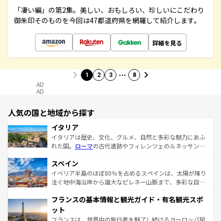
「凄い編」の第2集。美しい、おもしろい、珍しいにこだわり
御朱印そのものを今回は47都道府県を網羅して紹介します。
詳細を見る
…
1
2
3
8
AD
AD
人気の国と地域から探す
イタリア
イタリアは歴史、文化、グルメ、自然と多彩な魅力にあふ
れた国。
ローマ
の古代遺跡やフィレンツェのルネッサンス
美術、ヴェネツィアの運河など、歴史あるスポットはもち
スペイン
ろん、トスカーナの美しい田園風景やアマルフィ海岸の絶
景など、自然景観も見逃せない。観光の合間には、本場の
イベリア半島のほぼ80％を占めるスペインは、太陽が降り
ピザやパスタなど、絶品のイタリア料理を堪能することも
注ぐ地中海沿岸から雄大なピレネー山脈まで、多彩な自然
できる。朝目覚めてから夜眠るまで、すべての瞬間を楽し
と文化が詰まったヨーロッパ屈指の旅行先だ。多様な地域
フランスの基本情報と観光ガイド・有名観光スポ
ませてくれるイタリアで、忘れられない旅をしてみよう！
文化が根付くこの国では、情熱的なフラメンコ、熱気あふ
なお、新着のイタリア情報は
コンテンツ一覧
を参照してほ
れる闘牛、そして美味しいタパスが生活の一部となってい
ット
しい。
る。首都マドリードの洗練された雰囲気や、バルセロナの
フランスは、世界中の旅行者を魅了し続けるヨーロッパ屈