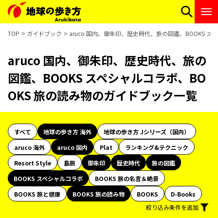
TOP
ガイドブック
aruco 国内、御朱印、歴史時代、旅の図鑑、BOOKS 
aruco 国内、御朱印、歴史時代、旅の
図鑑、BOOKS スペシャルコラボ、BO
OKS 旅の読み物のガイドブック一覧
すべて
地球の歩き方 海外
地球の歩き方 Jシリーズ（国内）
aruco 海外
aruco 国内
Plat
ランキング&テクニック
Resort Style
島旅
御朱印
歴史時代
旅の図鑑
BOOKS スペシャルコラボ
BOOKS 旅の名言＆絶景
BOOKS 旅と健康
BOOKS 旅の読み物
BOOKS
D-Books
絞り込み条件を追加