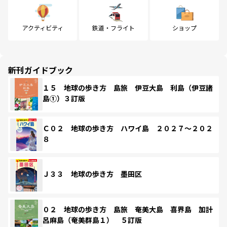
アクティビティ
鉄道・フライト
ショップ
新刊ガイドブック
１５ 地球の歩き方 島旅 伊豆大島 利島（伊豆諸
島①）３訂版
Ｃ０２ 地球の歩き方 ハワイ島 ２０２７～２０２
８
Ｊ３３ 地球の歩き方 墨田区
０２ 地球の歩き方 島旅 奄美大島 喜界島 加計
呂麻島（奄美群島１） ５訂版