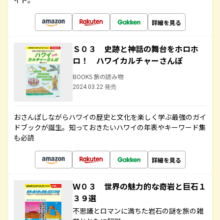
イド。
詳細を見る
Ｓ０３ 史跡と神話の舞台をホロホ
ロ！ ハワイカルチャーさんぽ
BOOKS 旅の読み物
2024.03.22 発売
おさんぽしながらハワイの歴史と文化を楽しく学ぶ最強のガイ
ドブックが誕生。知っておきたいハワイの年表やキーワード集
も必読
詳細を見る
Ｗ０３ 世界の魅力的な奇岩と巨石１
３９選
不思議とロマンに満ちた岩石の謎を旅の雑