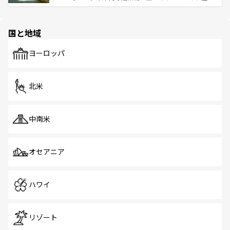
ける。 なお、新着のタイ情報は
コンテンツ一覧
を参照して
そう。 なお、新着の香港情報は
コンテンツ一覧
を参照して
と伝統を感じられるエスニックタウン、多数の緑豊かな公
ほしい。
ほしい。
園や自然保護区など、自然が調和した近代的な景観と文化
の多様性あふれるカラフルな町は、どこを歩いても新しい
国と地域
発見がある。さらに、治安のよさや充実した公共交通機関
も、旅行者にとっては魅力的なポイント。グルメも豊富
で、ホーカーズは地元の風情を楽しめる外せないスポット
ヨーロッパ
だ。訪れる人を飽きさせないシンガポールで、多様な魅力
を体感しよう。 なお、新着のシンガポール情報は
コンテン
ツ一覧
を参照してほしい。
北米
中南米
オセアニア
ハワイ
リゾート