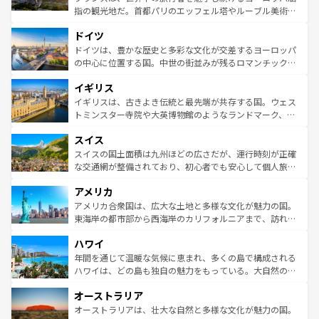
アートに溢れた街角から、地方では古代ローマ遺跡や中世
指の観光地だ。首都パリのエッフェル塔やルーブル美術館
の城塞都市、穏やかなビーチリゾートまで多彩な表情を見
といった象徴的なスポットから、田舎町の古風な美しさま
せる。地方によって風土や気候が異なるスペインはその個
ドイツ
で、幅広い魅力が詰まっている。華麗な宮殿、歴史的な大
性で訪れる人を魅了する。 なお、新着のスペイン情報は
コ
聖堂、美しいビーチ、そして豊かな自然が、訪れる者を心
ドイツは、豊かな歴史と多彩な文化が交差するヨーロッパ
ンテンツ一覧
を参照してほしい。
から魅了する。また、フランスは美食の国としても知ら
の中心に位置する国。中世の街並みが残るロマンチック街
れ、フランス料理はユネスコ無形文化遺産にも登録されて
道から、未来を先取りするようなモダンな都市まで多様な
イギリス
いる。シャンパンの発祥地であるランス、プロヴァンスの
顔を持つこの国は、どこを歩いても飽きることがない。ベ
香り高いラベンダー畑など、多彩な楽しみ方が可能だ。さ
ルリンの文化的活気、バイエルン州のアルプスの絶景、そ
イギリスは、古きよき伝統と最先端が共存する国。ウェス
らに、パリ以外の地域にも魅力が溢れており、どの街角に
してライン川沿いのワイン畑といった風景は必見。ビール
トミンスター寺院や大英博物館のようなランドマーク、歴
も豊かな歴史と文化が息づいている。パリ以外の個性あふ
とソーセージを味わいながら地元の人と過ごす楽しい時間
史ある大学都市、美しい丘陵地帯や牧歌的な風景など、エ
れる地方に足を運ぶとそれぞれで全く異なる文化を体験で
スイス
は、お酒好きな人にはぜひ体験してほしい。 なお、新着の
リアごとに異なる魅力がある。また、優雅なアフタヌーン
きるだろう。 なお、新着のフランス情報は
コンテンツ一覧
ドイツ情報は
コンテンツ一覧
を参照してほしい。
ティー、ビール好きにはたまらない英国パブ、サッカー観
スイスの国土面積は九州ほどの広さだが、運行時刻が正確
を参照してほしい。
戦など、本場だからこそできる体験も豊富。イギリスを旅
な交通網が整備されており、初心者でも安心して個人旅行
して楽しみつくそう。 なお、新着のイギリス情報は
コンテ
を楽しめる。日本同様に時刻表どおりの旅が可能だ。中世
アメリカ
ンツ一覧
を参照してほしい。
の建物がそのまま残る町や、スイスならではのユニークな
博物館もあり、アルプス観光だけでなく町歩きも満喫する
アメリカ合衆国は、広大な土地と多様な文化が魅力の国。
ことができる。国民の所得が高いため物価も高いが、旅行
東海岸の都市部から西海岸のカリフォルニアまで、訪れる
者向けの交通パス提供のサービスもあり、うまく活用すれ
場所ごとに異なる風景と体験が待っている。ニューヨーク
ハワイ
ば市内交通費無料で観光を楽しむこともできる。 なお、新
のような巨大都市は、観光、ショッピング、エンターテイ
着のスイス情報は
コンテンツ一覧
を参照してほしい。
ンメントが詰まった刺激的なスポットだ。一方、アメリカ
年間を通じて温暖な気候に恵まれ、多くの島で構成される
西部には大自然が広がり、グランドキャニオンやイエロー
ハワイは、どの島も独自の魅力をもっている。大自然の神
ストーン国立公園といった絶景が堪能できる。さらに、南
秘を感じたいなら、火山が生み出した壮大な景観を誇るハ
オーストラリア
部のニューオーリンズでは、音楽と美食が融合した独特の
ワイ島は見逃せない。また、定番の観光地といえばオアフ
文化が魅力。旅行者はアメリカの各地域で異なる魅力を楽
島だが、静かな自然を求めるならマウイ島やカウアイ島が
オーストラリアは、壮大な自然と多様な文化が魅力の国。