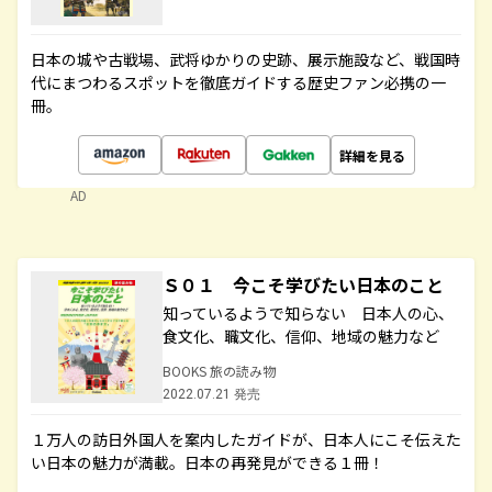
日本の城や古戦場、武将ゆかりの史跡、展示施設など、戦国時
代にまつわるスポットを徹底ガイドする歴史ファン必携の一
冊。
詳細を見る
AD
Ｓ０１ 今こそ学びたい日本のこと
知っているようで知らない 日本人の心、
食文化、職文化、信仰、地域の魅力など
BOOKS 旅の読み物
2022.07.21 発売
１万人の訪日外国人を案内したガイドが、日本人にこそ伝えた
い日本の魅力が満載。日本の再発見ができる１冊！