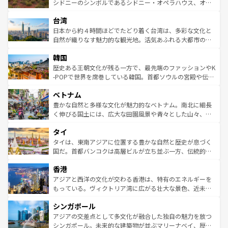
しみながら、その多様性と豊かな歴史を感じることができ
おすすめ。エメラルドグリーンに輝く海をはじめ、豊かな
シドニーのシンボルであるシドニー・オペラハウス、オー
るだろう。車でのロードトリップや列車の旅も、アメリカ
文化や歴史が息づいている。「アロハスピリット」と呼ば
ストラリア東海岸北部に広がる大サンゴ礁地帯グレートバ
ならではの贅沢な旅のスタイルだ。 なお、新着のアメリカ
台湾
れるおもてなしの心で訪れる人々を迎えてくれるハワイの
リアリーフや大陸中央部にそびえるウルル（エアーズロッ
情報は
コンテンツ一覧
を参照してほしい。
人々、おいしいローカルフードやハワイアンミュージッ
ク）、タスマニアの美しい原生林やケアンズの熱帯雨林な
日本から約４時間ほどでたどり着く台湾は、多彩な文化と
ク、伝統的なフラダンスなど、すべてがハワイの魅力を彩
ど、見どころがたくさん。また、カフェやワイン、オージ
自然が織りなす魅力的な観光地。活気あふれる大都市の台
っている。訪れるたびに新しい発見と感動が待っているハ
ービーフなどの食文化も豊かで、美味しいものであふれて
北やノスタルジックな町並みが人気な九份（ジォウフェ
ワイを、存分に味わってほしい。 なお、新着のハワイ情報
韓国
いる。アクティビティも充実しており、サーフィンやダイ
ン）、静ひつな山岳地帯である台湾東部など、都市の喧騒
は
コンテンツ一覧
を参照してほしい。
ビング、ハイキングなど、アウトドア好きにはたまらな
と山間の静けさが共存しており、訪れる人に新しい発見と
歴史ある王朝文化が残る一方で、最先端のファッションやK
い。オーストラリアの多彩な魅力を存分に味わいつくそ
驚きをもたらしてくれる。また、奥深い台湾の食文化も魅
-POPで世界を席巻している韓国。首都ソウルの宮殿や伝統
う。 なお、新着のオーストラリア情報は
コンテンツ一覧
を
力で、夜市などの屋台グルメから高級料理、ヘルシーで美
家屋が並ぶエリアでは韓国の歴史と文化に浸ることがで
参照してほしい。
ベトナム
容にもいいと評判のスイーツなど、バラエティ豊かな料理
き、地方に足を延ばせば四季折々の自然美を楽しむことが
が味わえる。 なお、新着の台湾情報は
コンテンツ一覧
を参
できる。そして、キムチや焼肉、絶品のストリートフード
豊かな自然と多様な文化が魅力的なベトナム。南北に細長
照してほしい。
まで、さまざまな韓国料理が待っている。夜には、韓国な
く伸びる国土には、広大な田園風景や青々とした山々、世
らではのナイトライフも堪能できる。あたたかいホスピタ
界遺産に登録された壮大な自然景観が点在し、都市部では
タイ
リティに包まれながら、韓国の多彩な魅力を心ゆくまで味
急速な発展と共に伝統が息づく。ハノイの古い町並みやホ
わってみてほしい。 なお、新着の韓国情報は
コンテンツ一
ーチミン市のフランス統治時代の建物も、独特の雰囲気を
タイは、東南アジアに位置する豊かな自然と歴史が息づく
覧
を参照してほしい。
醸し出している。また、バラエティの豊かさとおいしさで
国だ。首都バンコクは高層ビルが立ち並ぶ一方、伝統的な
世界中の食通を魅了してやまないベトナム料理も魅力のひ
寺院や市場がいたるところに点在し、古きよき文化と現代
香港
とつ。フォーやバインミー、ベトナムコーヒーなどは、ぜ
の活気が交差している。北部ではチェンマイなどの山岳地
ひ現地で味わいたい。どの地域を訪れてもあたたかい人々
帯で自然と触れ合い、南部ではプーケットやクラビの美し
アジアと西洋の文化が交わる香港は、特有のエネルギーを
が旅行者を迎えてくれるので、きっと忘れられない旅にな
いビーチでリゾート気分を楽しむことができる。タイ料理
もっている。ヴィクトリア湾に広がる壮大な景色、近未来
るはずだ。 なお、新着のベトナム情報は
コンテンツ一覧
を
は世界的に有名で、屋台から高級レストランまで味覚を刺
的なアートスポット、そして歴史と現代が融合した町並
参照してほしい。
シンガポール
激する。気候は一年中温暖で、どの季節にも異なる楽しみ
み、どこを訪れても感動するはず。観光スポットが密集し
が待っている。親しみやすいタイの人々、仏教を中心とし
ており、効率よく見どころを回れるのも魅力。息をのむよ
アジアの交差点として多文化が融合した独自の魅力を放つ
た文化、そして多様な観光資源が、訪れる旅人を魅了し続
うな絶景から文化的な体験まで、香港を存分に楽しみ尽く
シンガポール。未来的な建築物が並ぶマリーナベイ、歴史