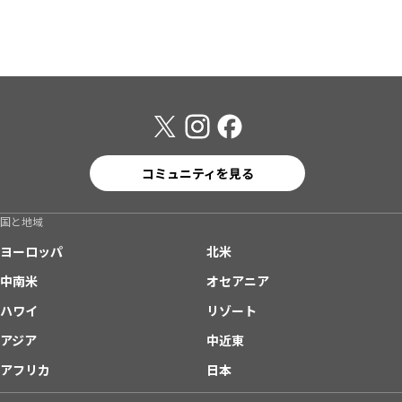
コミュニティを見る
国と地域
ヨーロッパ
北米
中南米
オセアニア
ハワイ
リゾート
アジア
中近東
アフリカ
日本