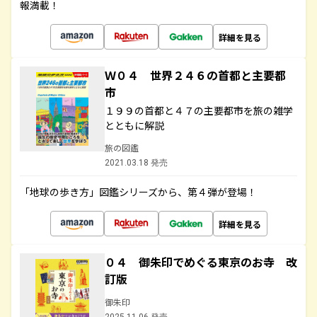
報満載！
詳細を見る
Ｗ０４ 世界２４６の首都と主要都
市
１９９の首都と４７の主要都市を旅の雑学
とともに解説
旅の図鑑
2021.03.18 発売
「地球の歩き方」図鑑シリーズから、第４弾が登場！
詳細を見る
０４ 御朱印でめぐる東京のお寺 改
訂版
御朱印