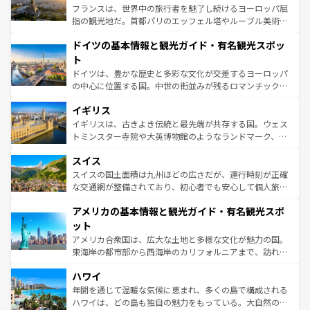
しい。
る。首都マドリードの洗練された雰囲気や、バルセロナの
フランスは、世界中の旅行者を魅了し続けるヨーロッパ屈
アートに溢れた街角から、地方では古代ローマ遺跡や中世
指の観光地だ。首都パリのエッフェル塔やルーブル美術館
の城塞都市、穏やかなビーチリゾートまで多彩な表情を見
といった象徴的なスポットから、田舎町の古風な美しさま
せる。地方によって風土や気候が異なるスペインはその個
ドイツの基本情報と観光ガイド・有名観光スポッ
で、幅広い魅力が詰まっている。華麗な宮殿、歴史的な大
性で訪れる人を魅了する。 なお、新着のスペイン情報は
コ
聖堂、美しいビーチ、そして豊かな自然が、訪れる者を心
ト
ンテンツ一覧
を参照してほしい。
から魅了する。また、フランスは美食の国としても知ら
ドイツは、豊かな歴史と多彩な文化が交差するヨーロッパ
れ、フランス料理はユネスコ無形文化遺産にも登録されて
の中心に位置する国。中世の街並みが残るロマンチック街
いる。シャンパンの発祥地であるランス、プロヴァンスの
道から、未来を先取りするようなモダンな都市まで多様な
香り高いラベンダー畑など、多彩な楽しみ方が可能だ。さ
イギリス
顔を持つこの国は、どこを歩いても飽きることがない。ベ
らに、パリ以外の地域にも魅力が溢れており、どの街角に
ルリンの文化的活気、バイエルン州のアルプスの絶景、そ
イギリスは、古きよき伝統と最先端が共存する国。ウェス
も豊かな歴史と文化が息づいている。パリ以外の個性あふ
してライン川沿いのワイン畑といった風景は必見。ビール
トミンスター寺院や大英博物館のようなランドマーク、歴
れる地方に足を運ぶとそれぞれで全く異なる文化を体験で
とソーセージを味わいながら地元の人と過ごす楽しい時間
史ある大学都市、美しい丘陵地帯や牧歌的な風景など、エ
きるだろう。 なお、新着のフランス情報は
コンテンツ一覧
スイス
は、お酒好きな人にはぜひ体験してほしい。 なお、新着の
リアごとに異なる魅力がある。また、優雅なアフタヌーン
を参照してほしい。
ドイツ情報は
コンテンツ一覧
を参照してほしい。
ティー、ビール好きにはたまらない英国パブ、サッカー観
スイスの国土面積は九州ほどの広さだが、運行時刻が正確
戦など、本場だからこそできる体験も豊富。イギリスを旅
な交通網が整備されており、初心者でも安心して個人旅行
して楽しみつくそう。 なお、新着のイギリス情報は
コンテ
を楽しめる。日本同様に時刻表どおりの旅が可能だ。中世
アメリカの基本情報と観光ガイド・有名観光スポ
ンツ一覧
を参照してほしい。
の建物がそのまま残る町や、スイスならではのユニークな
博物館もあり、アルプス観光だけでなく町歩きも満喫する
ット
ことができる。国民の所得が高いため物価も高いが、旅行
アメリカ合衆国は、広大な土地と多様な文化が魅力の国。
者向けの交通パス提供のサービスもあり、うまく活用すれ
東海岸の都市部から西海岸のカリフォルニアまで、訪れる
ば市内交通費無料で観光を楽しむこともできる。 なお、新
場所ごとに異なる風景と体験が待っている。ニューヨーク
着のスイス情報は
コンテンツ一覧
を参照してほしい。
ハワイ
のような巨大都市は、観光、ショッピング、エンターテイ
ンメントが詰まった刺激的なスポットだ。一方、アメリカ
年間を通じて温暖な気候に恵まれ、多くの島で構成される
西部には大自然が広がり、グランドキャニオンやイエロー
ハワイは、どの島も独自の魅力をもっている。大自然の神