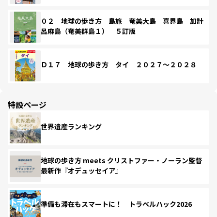
０２ 地球の歩き方 島旅 奄美大島 喜界島 加計
呂麻島（奄美群島１） ５訂版
Ｄ１７ 地球の歩き方 タイ ２０２７～２０２８
特設ページ
世界遺産ランキング
地球の歩き方 meets クリストファー・ノーラン監督
最新作『オデュッセイア』
準備も滞在もスマートに！ トラベルハック2026