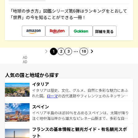
「地球の歩き方」図鑑シリーズ第6弾はランキングをとおして
「世界」の今を知ることができる一冊！
詳細を見る
…
1
2
3
10
AD
AD
人気の国と地域から探す
イタリア
イタリアは歴史、文化、グルメ、自然と多彩な魅力にあふ
れた国。
ローマ
の古代遺跡やフィレンツェのルネッサンス
美術、ヴェネツィアの運河など、歴史あるスポットはもち
スペイン
ろん、トスカーナの美しい田園風景やアマルフィ海岸の絶
景など、自然景観も見逃せない。観光の合間には、本場の
イベリア半島のほぼ80％を占めるスペインは、太陽が降り
ピザやパスタなど、絶品のイタリア料理を堪能することも
注ぐ地中海沿岸から雄大なピレネー山脈まで、多彩な自然
できる。朝目覚めてから夜眠るまで、すべての瞬間を楽し
と文化が詰まったヨーロッパ屈指の旅行先だ。多様な地域
フランスの基本情報と観光ガイド・有名観光スポ
ませてくれるイタリアで、忘れられない旅をしてみよう！
文化が根付くこの国では、情熱的なフラメンコ、熱気あふ
なお、新着のイタリア情報は
コンテンツ一覧
を参照してほ
れる闘牛、そして美味しいタパスが生活の一部となってい
ット