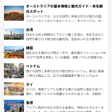
ストーン国立公園といった絶景が堪能できる。さらに、南
秘を感じたいなら、火山が生み出した壮大な景観を誇るハ
オーストラリアの基本情報と観光ガイド・有名観
部のニューオーリンズでは、音楽と美食が融合した独特の
ワイ島は見逃せない。また、定番の観光地といえばオアフ
文化が魅力。旅行者はアメリカの各地域で異なる魅力を楽
島だが、静かな自然を求めるならマウイ島やカウアイ島が
光スポット
しみながら、その多様性と豊かな歴史を感じることができ
おすすめ。エメラルドグリーンに輝く海をはじめ、豊かな
オーストラリアは、壮大な自然と多様な文化が魅力の国。
るだろう。車でのロードトリップや列車の旅も、アメリカ
文化や歴史が息づいている。「アロハスピリット」と呼ば
シドニーのシンボルであるシドニー・オペラハウス、オー
ならではの贅沢な旅のスタイルだ。 なお、新着のアメリカ
れるおもてなしの心で訪れる人々を迎えてくれるハワイの
ストラリア東海岸北部に広がる大サンゴ礁地帯グレートバ
情報は
コンテンツ一覧
を参照してほしい。
人々、おいしいローカルフードやハワイアンミュージッ
台湾
リアリーフや大陸中央部にそびえるウルル（エアーズロッ
ク、伝統的なフラダンスなど、すべてがハワイの魅力を彩
ク）、タスマニアの美しい原生林やケアンズの熱帯雨林な
日本から約４時間ほどでたどり着く台湾は、多彩な文化と
っている。訪れるたびに新しい発見と感動が待っているハ
ど、見どころがたくさん。また、カフェやワイン、オージ
自然が織りなす魅力的な観光地。活気あふれる大都市の台
ワイを、存分に味わってほしい。 なお、新着のハワイ情報
ービーフなどの食文化も豊かで、美味しいものであふれて
北やノスタルジックな町並みが人気な九份（ジォウフェ
は
コンテンツ一覧
を参照してほしい。
韓国
いる。アクティビティも充実しており、サーフィンやダイ
ン）、静ひつな山岳地帯である台湾東部など、都市の喧騒
ビング、ハイキングなど、アウトドア好きにはたまらな
と山間の静けさが共存しており、訪れる人に新しい発見と
歴史ある王朝文化が残る一方で、最先端のファッションやK
い。オーストラリアの多彩な魅力を存分に味わいつくそ
驚きをもたらしてくれる。また、奥深い台湾の食文化も魅
-POPで世界を席巻している韓国。首都ソウルの宮殿や伝統
う。 なお、新着のオーストラリア情報は
コンテンツ一覧
を
力で、夜市などの屋台グルメから高級料理、ヘルシーで美
家屋が並ぶエリアでは韓国の歴史と文化に浸ることがで
参照してほしい。
ベトナム
容にもいいと評判のスイーツなど、バラエティ豊かな料理
き、地方に足を延ばせば四季折々の自然美を楽しむことが
が味わえる。 なお、新着の台湾情報は
コンテンツ一覧
を参
できる。そして、キムチや焼肉、絶品のストリートフード
豊かな自然と多様な文化が魅力的なベトナム。南北に細長
照してほしい。
まで、さまざまな韓国料理が待っている。夜には、韓国な
く伸びる国土には、広大な田園風景や青々とした山々、世
らではのナイトライフも堪能できる。あたたかいホスピタ
界遺産に登録された壮大な自然景観が点在し、都市部では
タイ
リティに包まれながら、韓国の多彩な魅力を心ゆくまで味
急速な発展と共に伝統が息づく。ハノイの古い町並みやホ
わってみてほしい。 なお、新着の韓国情報は
コンテンツ一
ーチミン市のフランス統治時代の建物も、独特の雰囲気を
タイは、東南アジアに位置する豊かな自然と歴史が息づく
覧
を参照してほしい。
醸し出している。また、バラエティの豊かさとおいしさで
国だ。首都バンコクは高層ビルが立ち並ぶ一方、伝統的な
世界中の食通を魅了してやまないベトナム料理も魅力のひ
寺院や市場がいたるところに点在し、古きよき文化と現代
香港
とつ。フォーやバインミー、ベトナムコーヒーなどは、ぜ
の活気が交差している。北部ではチェンマイなどの山岳地
ひ現地で味わいたい。どの地域を訪れてもあたたかい人々
帯で自然と触れ合い、南部ではプーケットやクラビの美し
アジアと西洋の文化が交わる香港は、特有のエネルギーを
が旅行者を迎えてくれるので、きっと忘れられない旅にな
いビーチでリゾート気分を楽しむことができる。タイ料理
もっている。ヴィクトリア湾に広がる壮大な景色、近未来