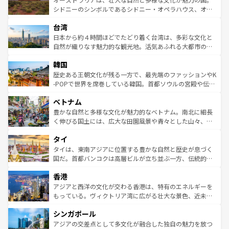
しみながら、その多様性と豊かな歴史を感じることができ
おすすめ。エメラルドグリーンに輝く海をはじめ、豊かな
シドニーのシンボルであるシドニー・オペラハウス、オー
るだろう。車でのロードトリップや列車の旅も、アメリカ
文化や歴史が息づいている。「アロハスピリット」と呼ば
ストラリア東海岸北部に広がる大サンゴ礁地帯グレートバ
ならではの贅沢な旅のスタイルだ。 なお、新着のアメリカ
台湾
れるおもてなしの心で訪れる人々を迎えてくれるハワイの
リアリーフや大陸中央部にそびえるウルル（エアーズロッ
情報は
コンテンツ一覧
を参照してほしい。
人々、おいしいローカルフードやハワイアンミュージッ
ク）、タスマニアの美しい原生林やケアンズの熱帯雨林な
日本から約４時間ほどでたどり着く台湾は、多彩な文化と
ク、伝統的なフラダンスなど、すべてがハワイの魅力を彩
ど、見どころがたくさん。また、カフェやワイン、オージ
自然が織りなす魅力的な観光地。活気あふれる大都市の台
っている。訪れるたびに新しい発見と感動が待っているハ
ービーフなどの食文化も豊かで、美味しいものであふれて
北やノスタルジックな町並みが人気な九份（ジォウフェ
ワイを、存分に味わってほしい。 なお、新着のハワイ情報
韓国
いる。アクティビティも充実しており、サーフィンやダイ
ン）、静ひつな山岳地帯である台湾東部など、都市の喧騒
は
コンテンツ一覧
を参照してほしい。
ビング、ハイキングなど、アウトドア好きにはたまらな
と山間の静けさが共存しており、訪れる人に新しい発見と
歴史ある王朝文化が残る一方で、最先端のファッションやK
い。オーストラリアの多彩な魅力を存分に味わいつくそ
驚きをもたらしてくれる。また、奥深い台湾の食文化も魅
-POPで世界を席巻している韓国。首都ソウルの宮殿や伝統
う。 なお、新着のオーストラリア情報は
コンテンツ一覧
を
力で、夜市などの屋台グルメから高級料理、ヘルシーで美
家屋が並ぶエリアでは韓国の歴史と文化に浸ることがで
参照してほしい。
ベトナム
容にもいいと評判のスイーツなど、バラエティ豊かな料理
き、地方に足を延ばせば四季折々の自然美を楽しむことが
が味わえる。 なお、新着の台湾情報は
コンテンツ一覧
を参
できる。そして、キムチや焼肉、絶品のストリートフード
豊かな自然と多様な文化が魅力的なベトナム。南北に細長
照してほしい。
まで、さまざまな韓国料理が待っている。夜には、韓国な
く伸びる国土には、広大な田園風景や青々とした山々、世
らではのナイトライフも堪能できる。あたたかいホスピタ
界遺産に登録された壮大な自然景観が点在し、都市部では
タイ
リティに包まれながら、韓国の多彩な魅力を心ゆくまで味
急速な発展と共に伝統が息づく。ハノイの古い町並みやホ
わってみてほしい。 なお、新着の韓国情報は
コンテンツ一
ーチミン市のフランス統治時代の建物も、独特の雰囲気を
タイは、東南アジアに位置する豊かな自然と歴史が息づく
覧
を参照してほしい。
醸し出している。また、バラエティの豊かさとおいしさで
国だ。首都バンコクは高層ビルが立ち並ぶ一方、伝統的な
世界中の食通を魅了してやまないベトナム料理も魅力のひ
寺院や市場がいたるところに点在し、古きよき文化と現代
香港
とつ。フォーやバインミー、ベトナムコーヒーなどは、ぜ
の活気が交差している。北部ではチェンマイなどの山岳地
ひ現地で味わいたい。どの地域を訪れてもあたたかい人々
帯で自然と触れ合い、南部ではプーケットやクラビの美し
アジアと西洋の文化が交わる香港は、特有のエネルギーを
が旅行者を迎えてくれるので、きっと忘れられない旅にな
いビーチでリゾート気分を楽しむことができる。タイ料理
もっている。ヴィクトリア湾に広がる壮大な景色、近未来
るはずだ。 なお、新着のベトナム情報は
コンテンツ一覧
を
は世界的に有名で、屋台から高級レストランまで味覚を刺
的なアートスポット、そして歴史と現代が融合した町並
参照してほしい。
シンガポール
激する。気候は一年中温暖で、どの季節にも異なる楽しみ
み、どこを訪れても感動するはず。観光スポットが密集し
が待っている。親しみやすいタイの人々、仏教を中心とし
ており、効率よく見どころを回れるのも魅力。息をのむよ
アジアの交差点として多文化が融合した独自の魅力を放つ