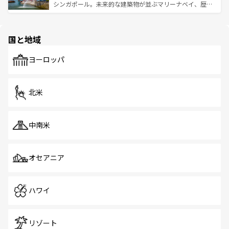
た文化、そして多様な観光資源が、訪れる旅人を魅了し続
うな絶景から文化的な体験まで、香港を存分に楽しみ尽く
シンガポール。未来的な建築物が並ぶマリーナベイ、歴史
ける。 なお、新着のタイ情報は
コンテンツ一覧
を参照して
そう。 なお、新着の香港情報は
コンテンツ一覧
を参照して
と伝統を感じられるエスニックタウン、多数の緑豊かな公
ほしい。
ほしい。
園や自然保護区など、自然が調和した近代的な景観と文化
の多様性あふれるカラフルな町は、どこを歩いても新しい
国と地域
発見がある。さらに、治安のよさや充実した公共交通機関
も、旅行者にとっては魅力的なポイント。グルメも豊富
で、ホーカーズは地元の風情を楽しめる外せないスポット
ヨーロッパ
だ。訪れる人を飽きさせないシンガポールで、多様な魅力
を体感しよう。 なお、新着のシンガポール情報は
コンテン
ツ一覧
を参照してほしい。
北米
中南米
オセアニア
ハワイ
リゾート