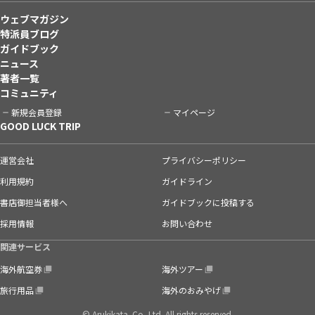
ウェブマガジン
特派員ブログ
ガイドブック
ニュース
著者一覧
コミュニティ
新規会員登録
マイページ
GOOD LUCK TRIP
運営会社
プライバシーポリシー
利用規約
ガイドライン
書店御担当者様へ
ガイドブックに投稿する
採用情報
お問い合わせ
関連サービス
海外航空券
海外ツアー
旅行用品
海外のおみやげ
© Arukikata. Co.,Ltd. All rights reserved.