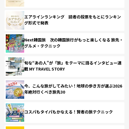
エアラインランキング 読者の投票をもとにランキン
グ形式で発表
Next韓国旅 次の韓国旅行がもっと楽しくなる 旅先・
グルメ・テクニック
旬な“あの人”が「旅」をテーマに語るインタビュー連
載 MY TRAVEL STORY
今、こんな旅がしてみたい！地球の歩き方が選ぶ2026
年絶対行くべき旅先30
コスパもタイパもかなえる！賢者の旅テクニック