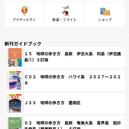
アクティビティ
鉄道・フライト
ショップ
新刊ガイドブック
１５ 地球の歩き方 島旅 伊豆大島 利島（伊豆諸
島①）３訂版
Ｃ０２ 地球の歩き方 ハワイ島 ２０２７～２０２
８
Ｊ３３ 地球の歩き方 墨田区
０２ 地球の歩き方 島旅 奄美大島 喜界島 加計
呂麻島（奄美群島１） ５訂版