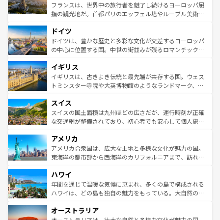
しい。
る。首都マドリードの洗練された雰囲気や、バルセロナの
フランスは、世界中の旅行者を魅了し続けるヨーロッパ屈
アートに溢れた街角から、地方では古代ローマ遺跡や中世
指の観光地だ。首都パリのエッフェル塔やルーブル美術館
の城塞都市、穏やかなビーチリゾートまで多彩な表情を見
といった象徴的なスポットから、田舎町の古風な美しさま
せる。地方によって風土や気候が異なるスペインはその個
ドイツ
で、幅広い魅力が詰まっている。華麗な宮殿、歴史的な大
性で訪れる人を魅了する。 なお、新着のスペイン情報は
コ
聖堂、美しいビーチ、そして豊かな自然が、訪れる者を心
ドイツは、豊かな歴史と多彩な文化が交差するヨーロッパ
ンテンツ一覧
を参照してほしい。
から魅了する。また、フランスは美食の国としても知ら
の中心に位置する国。中世の街並みが残るロマンチック街
れ、フランス料理はユネスコ無形文化遺産にも登録されて
道から、未来を先取りするようなモダンな都市まで多様な
イギリス
いる。シャンパンの発祥地であるランス、プロヴァンスの
顔を持つこの国は、どこを歩いても飽きることがない。ベ
香り高いラベンダー畑など、多彩な楽しみ方が可能だ。さ
ルリンの文化的活気、バイエルン州のアルプスの絶景、そ
イギリスは、古きよき伝統と最先端が共存する国。ウェス
らに、パリ以外の地域にも魅力が溢れており、どの街角に
してライン川沿いのワイン畑といった風景は必見。ビール
トミンスター寺院や大英博物館のようなランドマーク、歴
も豊かな歴史と文化が息づいている。パリ以外の個性あふ
とソーセージを味わいながら地元の人と過ごす楽しい時間
史ある大学都市、美しい丘陵地帯や牧歌的な風景など、エ
れる地方に足を運ぶとそれぞれで全く異なる文化を体験で
スイス
は、お酒好きな人にはぜひ体験してほしい。 なお、新着の
リアごとに異なる魅力がある。また、優雅なアフタヌーン
きるだろう。 なお、新着のフランス情報は
コンテンツ一覧
ドイツ情報は
コンテンツ一覧
を参照してほしい。
ティー、ビール好きにはたまらない英国パブ、サッカー観
スイスの国土面積は九州ほどの広さだが、運行時刻が正確
を参照してほしい。
戦など、本場だからこそできる体験も豊富。イギリスを旅
な交通網が整備されており、初心者でも安心して個人旅行
して楽しみつくそう。 なお、新着のイギリス情報は
コンテ
を楽しめる。日本同様に時刻表どおりの旅が可能だ。中世
アメリカ
ンツ一覧
を参照してほしい。
の建物がそのまま残る町や、スイスならではのユニークな
博物館もあり、アルプス観光だけでなく町歩きも満喫する
アメリカ合衆国は、広大な土地と多様な文化が魅力の国。
ことができる。国民の所得が高いため物価も高いが、旅行
東海岸の都市部から西海岸のカリフォルニアまで、訪れる
者向けの交通パス提供のサービスもあり、うまく活用すれ
場所ごとに異なる風景と体験が待っている。ニューヨーク
ハワイ
ば市内交通費無料で観光を楽しむこともできる。 なお、新
のような巨大都市は、観光、ショッピング、エンターテイ
着のスイス情報は
コンテンツ一覧
を参照してほしい。
ンメントが詰まった刺激的なスポットだ。一方、アメリカ
年間を通じて温暖な気候に恵まれ、多くの島で構成される
西部には大自然が広がり、グランドキャニオンやイエロー
ハワイは、どの島も独自の魅力をもっている。大自然の神
ストーン国立公園といった絶景が堪能できる。さらに、南
秘を感じたいなら、火山が生み出した壮大な景観を誇るハ
オーストラリア
部のニューオーリンズでは、音楽と美食が融合した独特の
ワイ島は見逃せない。また、定番の観光地といえばオアフ
文化が魅力。旅行者はアメリカの各地域で異なる魅力を楽
島だが、静かな自然を求めるならマウイ島やカウアイ島が
オーストラリアは、壮大な自然と多様な文化が魅力の国。