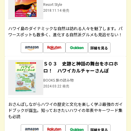
Resort Style
2018.11.14 発売
ハワイ島のダイナミックな自然は訪れる人々を魅了します。パ
ワースポットも数多く、進化する自然派グルメも見逃せない！
詳細を見る
Ｓ０３ 史跡と神話の舞台をホロホ
ロ！ ハワイカルチャーさんぽ
BOOKS 旅の読み物
2024.03.22 発売
おさんぽしながらハワイの歴史と文化を楽しく学ぶ最強のガイ
ドブックが誕生。知っておきたいハワイの年表やキーワード集
も必読
詳細を見る