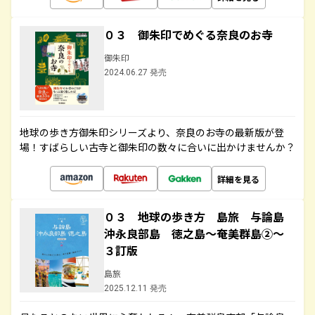
０３ 御朱印でめぐる奈良のお寺
御朱印
2024.06.27 発売
地球の歩き方御朱印シリーズより、奈良のお寺の最新版が登
場！すばらしい古寺と御朱印の数々に合いに出かけませんか？
詳細を見る
０３ 地球の歩き方 島旅 与論島
沖永良部島 徳之島～奄美群島②～
３訂版
島旅
2025.12.11 発売