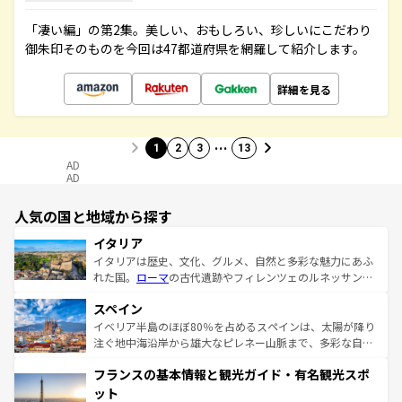
「凄い編」の第2集。美しい、おもしろい、珍しいにこだわり
御朱印そのものを今回は47都道府県を網羅して紹介します。
詳細を見る
…
1
2
3
13
AD
AD
人気の国と地域から探す
イタリア
イタリアは歴史、文化、グルメ、自然と多彩な魅力にあふ
れた国。
ローマ
の古代遺跡やフィレンツェのルネッサンス
美術、ヴェネツィアの運河など、歴史あるスポットはもち
スペイン
ろん、トスカーナの美しい田園風景やアマルフィ海岸の絶
景など、自然景観も見逃せない。観光の合間には、本場の
イベリア半島のほぼ80％を占めるスペインは、太陽が降り
ピザやパスタなど、絶品のイタリア料理を堪能することも
注ぐ地中海沿岸から雄大なピレネー山脈まで、多彩な自然
できる。朝目覚めてから夜眠るまで、すべての瞬間を楽し
と文化が詰まったヨーロッパ屈指の旅行先だ。多様な地域
フランスの基本情報と観光ガイド・有名観光スポ
ませてくれるイタリアで、忘れられない旅をしてみよう！
文化が根付くこの国では、情熱的なフラメンコ、熱気あふ
なお、新着のイタリア情報は
コンテンツ一覧
を参照してほ
れる闘牛、そして美味しいタパスが生活の一部となってい
ット