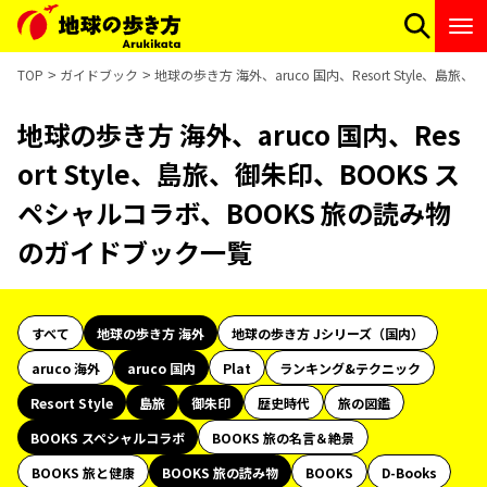
TOP
ガイドブック
地球の歩き方 海外、aruco 国内、Resort Style、
地球の歩き方 海外、aruco 国内、Res
ort Style、島旅、御朱印、BOOKS ス
ペシャルコラボ、BOOKS 旅の読み物
のガイドブック一覧
すべて
地球の歩き方 海外
地球の歩き方 Jシリーズ（国内）
aruco 海外
aruco 国内
Plat
ランキング&テクニック
Resort Style
島旅
御朱印
歴史時代
旅の図鑑
BOOKS スペシャルコラボ
BOOKS 旅の名言＆絶景
BOOKS 旅と健康
BOOKS 旅の読み物
BOOKS
D-Books