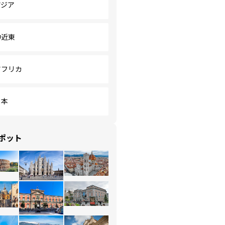
アジア
中近東
アフリカ
日本
ポット