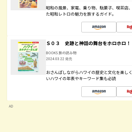
昭和の風景、家電、乗り物、駄菓子、喫茶店
た昭和レトロの魅力を旅するガイド。
Ｓ０３ 史跡と神話の舞台をホロホロ！
BOOKS 旅の読み物
2024.03.22 発売
おさんぽしながらハワイの歴史と文化を楽し
いハワイの年表やキーワード集も必読
AD