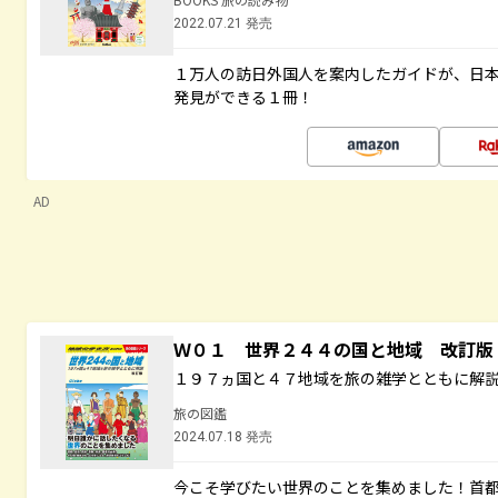
2022.07.21 発売
１万人の訪日外国人を案内したガイドが、日
発見ができる１冊！
AD
Ｗ０１ 世界２４４の国と地域 改訂版
１９７ヵ国と４７地域を旅の雑学とともに解
旅の図鑑
2024.07.18 発売
今こそ学びたい世界のことを集めました！首