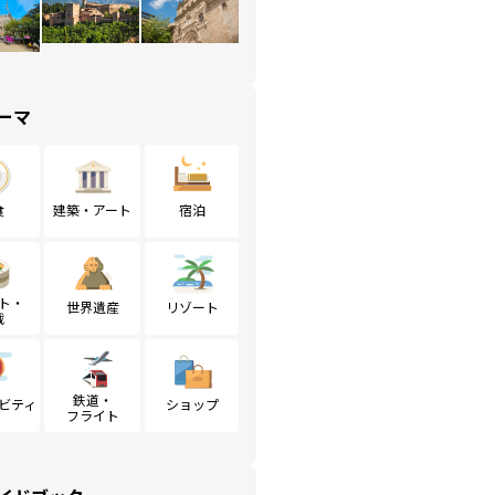
ーマ
食
建築・アート
宿泊
ト・
世界遺産
リゾート
戦
鉄道・
ビティ
ショップ
フライト