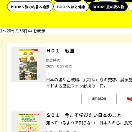
BOOKS 旅の名言＆絶景
BOOKS 旅と健康
BOOKS 旅の読み物
1〜20件/178件中 を表示
Ｈ０１ 戦国
歴史時代
2025.10.23 発売
日本の城や古戦場、武将ゆかりの史跡、展示
イドする歴史ファン必携の一冊。
Ｓ０１ 今こそ学びたい日本のこと
知っているようで知らない 日本人の心、食
BOOKS 旅の読み物