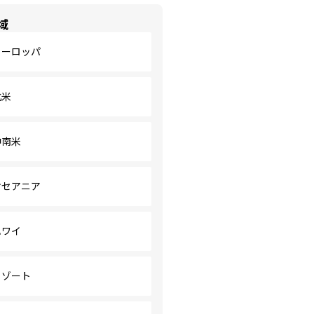
域
ヨーロッパ
北米
中南米
オセアニア
ハワイ
リゾート