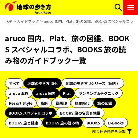
TOP
ガイドブック
aruco 国内、Plat、旅の図鑑、BOOKS スペシャルコ
aruco 国内、Plat、旅の図鑑、BOOK
S スペシャルコラボ、BOOKS 旅の読
み物のガイドブック一覧
すべて
地球の歩き方 海外
地球の歩き方 Jシリーズ（国内）
aruco 海外
aruco 国内
Plat
ランキング&テクニック
Resort Style
島旅
御朱印
歴史時代
旅の図鑑
BOOKS スペシャルコラボ
BOOKS 旅の名言＆絶景
BOOKS 旅と健康
BOOKS 旅の読み物
BOOKS
D-Books
絞り込み条件を追加