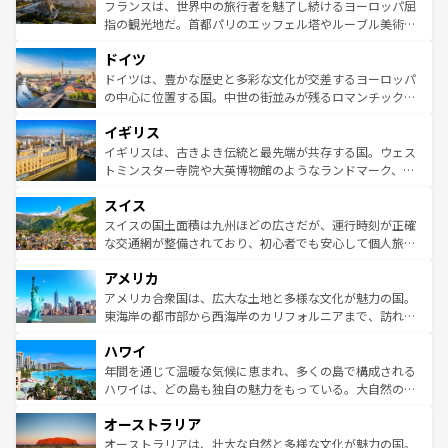
しい。
る。首都マドリードの洗練された雰囲気や、バルセロナの
フランスは、世界中の旅行者を魅了し続けるヨーロッパ屈
アートに溢れた街角から、地方では古代ローマ遺跡や中世
指の観光地だ。首都パリのエッフェル塔やルーブル美術館
の城塞都市、穏やかなビーチリゾートまで多彩な表情を見
といった象徴的なスポットから、田舎町の古風な美しさま
せる。地方によって風土や気候が異なるスペインはその個
ドイツ
で、幅広い魅力が詰まっている。華麗な宮殿、歴史的な大
性で訪れる人を魅了する。 なお、新着のスペイン情報は
コ
聖堂、美しいビーチ、そして豊かな自然が、訪れる者を心
ドイツは、豊かな歴史と多彩な文化が交差するヨーロッパ
ンテンツ一覧
を参照してほしい。
から魅了する。また、フランスは美食の国としても知ら
の中心に位置する国。中世の街並みが残るロマンチック街
れ、フランス料理はユネスコ無形文化遺産にも登録されて
道から、未来を先取りするようなモダンな都市まで多様な
イギリス
いる。シャンパンの発祥地であるランス、プロヴァンスの
顔を持つこの国は、どこを歩いても飽きることがない。ベ
香り高いラベンダー畑など、多彩な楽しみ方が可能だ。さ
ルリンの文化的活気、バイエルン州のアルプスの絶景、そ
イギリスは、古きよき伝統と最先端が共存する国。ウェス
らに、パリ以外の地域にも魅力が溢れており、どの街角に
してライン川沿いのワイン畑といった風景は必見。ビール
トミンスター寺院や大英博物館のようなランドマーク、歴
も豊かな歴史と文化が息づいている。パリ以外の個性あふ
とソーセージを味わいながら地元の人と過ごす楽しい時間
史ある大学都市、美しい丘陵地帯や牧歌的な風景など、エ
れる地方に足を運ぶとそれぞれで全く異なる文化を体験で
スイス
は、お酒好きな人にはぜひ体験してほしい。 なお、新着の
リアごとに異なる魅力がある。また、優雅なアフタヌーン
きるだろう。 なお、新着のフランス情報は
コンテンツ一覧
ドイツ情報は
コンテンツ一覧
を参照してほしい。
ティー、ビール好きにはたまらない英国パブ、サッカー観
スイスの国土面積は九州ほどの広さだが、運行時刻が正確
を参照してほしい。
戦など、本場だからこそできる体験も豊富。イギリスを旅
な交通網が整備されており、初心者でも安心して個人旅行
して楽しみつくそう。 なお、新着のイギリス情報は
コンテ
を楽しめる。日本同様に時刻表どおりの旅が可能だ。中世
アメリカ
ンツ一覧
を参照してほしい。
の建物がそのまま残る町や、スイスならではのユニークな
博物館もあり、アルプス観光だけでなく町歩きも満喫する
アメリカ合衆国は、広大な土地と多様な文化が魅力の国。
ことができる。国民の所得が高いため物価も高いが、旅行
東海岸の都市部から西海岸のカリフォルニアまで、訪れる
者向けの交通パス提供のサービスもあり、うまく活用すれ
場所ごとに異なる風景と体験が待っている。ニューヨーク
ハワイ
ば市内交通費無料で観光を楽しむこともできる。 なお、新
のような巨大都市は、観光、ショッピング、エンターテイ
着のスイス情報は
コンテンツ一覧
を参照してほしい。
ンメントが詰まった刺激的なスポットだ。一方、アメリカ
年間を通じて温暖な気候に恵まれ、多くの島で構成される
西部には大自然が広がり、グランドキャニオンやイエロー
ハワイは、どの島も独自の魅力をもっている。大自然の神
ストーン国立公園といった絶景が堪能できる。さらに、南
秘を感じたいなら、火山が生み出した壮大な景観を誇るハ
オーストラリア
部のニューオーリンズでは、音楽と美食が融合した独特の
ワイ島は見逃せない。また、定番の観光地といえばオアフ
文化が魅力。旅行者はアメリカの各地域で異なる魅力を楽
島だが、静かな自然を求めるならマウイ島やカウアイ島が
オーストラリアは、壮大な自然と多様な文化が魅力の国。