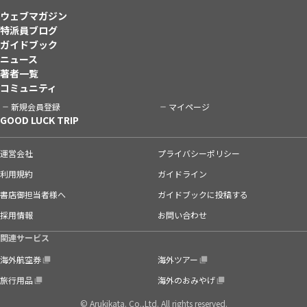
ウェブマガジン
特派員ブログ
ガイドブック
ニュース
著者一覧
コミュニティ
新規会員登録
マイページ
GOOD LUCK TRIP
運営会社
プライバシーポリシー
利用規約
ガイドライン
書店御担当者様へ
ガイドブックに投稿する
採用情報
お問い合わせ
関連サービス
海外航空券
海外ツアー
旅行用品
海外のおみやげ
© Arukikata. Co.,Ltd. All rights reserved.