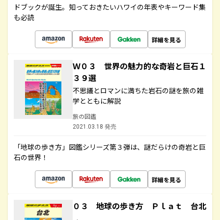
ドブックが誕生。知っておきたいハワイの年表やキーワード集
も必読
詳細を見る
Ｗ０３ 世界の魅力的な奇岩と巨石１
３９選
不思議とロマンに満ちた岩石の謎を旅の雑
学とともに解説
旅の図鑑
2021.03.18 発売
「地球の歩き方」図鑑シリーズ第３弾は、謎だらけの奇岩と巨
石の世界！
詳細を見る
０３ 地球の歩き方 Ｐｌａｔ 台北