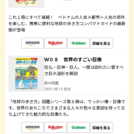
これ１冊にすべて凝縮！ ベトナムの人気４都市＋人気の郊外
を楽しむ、携帯に便利な地球の歩き方コンパクトガイドの最新
版が登場
詳細を見る
Ｗ０８ 世界のすごい巨像
巨仏・巨神・巨人。一度は訪れたい愛すべ
き巨大造形を解説
旅の図鑑
2021.08.12 発売
「地球の歩き方」図鑑シリーズ第８弾は、でっかい像・巨像で
す。世界のあちこちでさまざまな人々が色々な意図を持って立
ち上げてきた魅力的な巨像たち。
詳細を見る