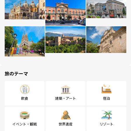
旅のテーマ
飲食
建築・アート
宿泊
イベント・観戦
世界遺産
リゾート