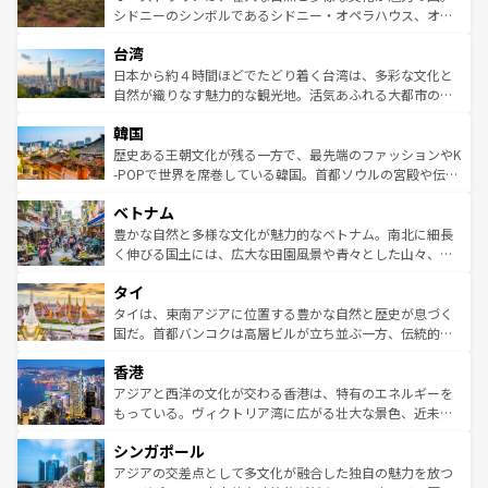
しみながら、その多様性と豊かな歴史を感じることができ
おすすめ。エメラルドグリーンに輝く海をはじめ、豊かな
シドニーのシンボルであるシドニー・オペラハウス、オー
るだろう。車でのロードトリップや列車の旅も、アメリカ
文化や歴史が息づいている。「アロハスピリット」と呼ば
ストラリア東海岸北部に広がる大サンゴ礁地帯グレートバ
ならではの贅沢な旅のスタイルだ。 なお、新着のアメリカ
台湾
れるおもてなしの心で訪れる人々を迎えてくれるハワイの
リアリーフや大陸中央部にそびえるウルル（エアーズロッ
情報は
コンテンツ一覧
を参照してほしい。
人々、おいしいローカルフードやハワイアンミュージッ
ク）、タスマニアの美しい原生林やケアンズの熱帯雨林な
日本から約４時間ほどでたどり着く台湾は、多彩な文化と
ク、伝統的なフラダンスなど、すべてがハワイの魅力を彩
ど、見どころがたくさん。また、カフェやワイン、オージ
自然が織りなす魅力的な観光地。活気あふれる大都市の台
っている。訪れるたびに新しい発見と感動が待っているハ
ービーフなどの食文化も豊かで、美味しいものであふれて
北やノスタルジックな町並みが人気な九份（ジォウフェ
ワイを、存分に味わってほしい。 なお、新着のハワイ情報
韓国
いる。アクティビティも充実しており、サーフィンやダイ
ン）、静ひつな山岳地帯である台湾東部など、都市の喧騒
は
コンテンツ一覧
を参照してほしい。
ビング、ハイキングなど、アウトドア好きにはたまらな
と山間の静けさが共存しており、訪れる人に新しい発見と
歴史ある王朝文化が残る一方で、最先端のファッションやK
い。オーストラリアの多彩な魅力を存分に味わいつくそ
驚きをもたらしてくれる。また、奥深い台湾の食文化も魅
-POPで世界を席巻している韓国。首都ソウルの宮殿や伝統
う。 なお、新着のオーストラリア情報は
コンテンツ一覧
を
力で、夜市などの屋台グルメから高級料理、ヘルシーで美
家屋が並ぶエリアでは韓国の歴史と文化に浸ることがで
参照してほしい。
ベトナム
容にもいいと評判のスイーツなど、バラエティ豊かな料理
き、地方に足を延ばせば四季折々の自然美を楽しむことが
が味わえる。 なお、新着の台湾情報は
コンテンツ一覧
を参
できる。そして、キムチや焼肉、絶品のストリートフード
豊かな自然と多様な文化が魅力的なベトナム。南北に細長
照してほしい。
まで、さまざまな韓国料理が待っている。夜には、韓国な
く伸びる国土には、広大な田園風景や青々とした山々、世
らではのナイトライフも堪能できる。あたたかいホスピタ
界遺産に登録された壮大な自然景観が点在し、都市部では
タイ
リティに包まれながら、韓国の多彩な魅力を心ゆくまで味
急速な発展と共に伝統が息づく。ハノイの古い町並みやホ
わってみてほしい。 なお、新着の韓国情報は
コンテンツ一
ーチミン市のフランス統治時代の建物も、独特の雰囲気を
タイは、東南アジアに位置する豊かな自然と歴史が息づく
覧
を参照してほしい。
醸し出している。また、バラエティの豊かさとおいしさで
国だ。首都バンコクは高層ビルが立ち並ぶ一方、伝統的な
世界中の食通を魅了してやまないベトナム料理も魅力のひ
寺院や市場がいたるところに点在し、古きよき文化と現代
香港
とつ。フォーやバインミー、ベトナムコーヒーなどは、ぜ
の活気が交差している。北部ではチェンマイなどの山岳地
ひ現地で味わいたい。どの地域を訪れてもあたたかい人々
帯で自然と触れ合い、南部ではプーケットやクラビの美し
アジアと西洋の文化が交わる香港は、特有のエネルギーを
が旅行者を迎えてくれるので、きっと忘れられない旅にな
いビーチでリゾート気分を楽しむことができる。タイ料理
もっている。ヴィクトリア湾に広がる壮大な景色、近未来
るはずだ。 なお、新着のベトナム情報は
コンテンツ一覧
を
は世界的に有名で、屋台から高級レストランまで味覚を刺
的なアートスポット、そして歴史と現代が融合した町並
参照してほしい。
シンガポール
激する。気候は一年中温暖で、どの季節にも異なる楽しみ
み、どこを訪れても感動するはず。観光スポットが密集し
が待っている。親しみやすいタイの人々、仏教を中心とし
ており、効率よく見どころを回れるのも魅力。息をのむよ
アジアの交差点として多文化が融合した独自の魅力を放つ