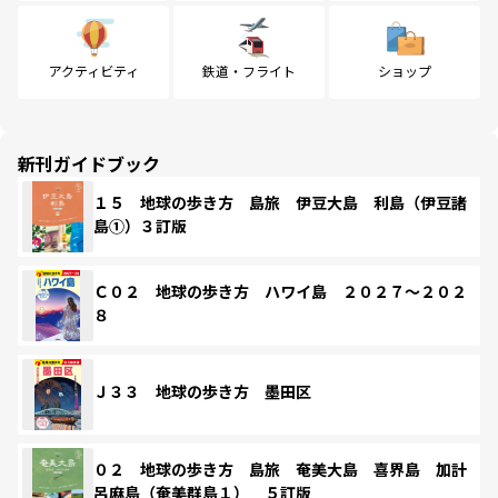
アクティビティ
鉄道・フライト
ショップ
新刊ガイドブック
１５ 地球の歩き方 島旅 伊豆大島 利島（伊豆諸
島①）３訂版
Ｃ０２ 地球の歩き方 ハワイ島 ２０２７～２０２
８
Ｊ３３ 地球の歩き方 墨田区
０２ 地球の歩き方 島旅 奄美大島 喜界島 加計
呂麻島（奄美群島１） ５訂版