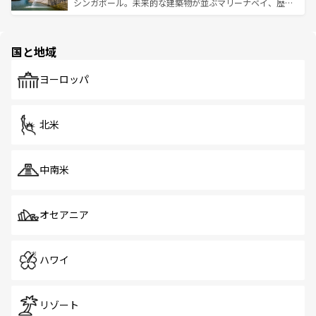
た文化、そして多様な観光資源が、訪れる旅人を魅了し続
うな絶景から文化的な体験まで、香港を存分に楽しみ尽く
シンガポール。未来的な建築物が並ぶマリーナベイ、歴史
ける。 なお、新着のタイ情報は
コンテンツ一覧
を参照して
そう。 なお、新着の香港情報は
コンテンツ一覧
を参照して
と伝統を感じられるエスニックタウン、多数の緑豊かな公
ほしい。
ほしい。
園や自然保護区など、自然が調和した近代的な景観と文化
の多様性あふれるカラフルな町は、どこを歩いても新しい
国と地域
発見がある。さらに、治安のよさや充実した公共交通機関
も、旅行者にとっては魅力的なポイント。グルメも豊富
で、ホーカーズは地元の風情を楽しめる外せないスポット
ヨーロッパ
だ。訪れる人を飽きさせないシンガポールで、多様な魅力
を体感しよう。 なお、新着のシンガポール情報は
コンテン
ツ一覧
を参照してほしい。
北米
中南米
オセアニア
ハワイ
リゾート