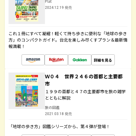
Plat
2024.12.19 発売
これ１冊にすべて凝縮！軽くて持ち歩きに便利な「地球の歩き
方」のコンパクトガイド。台北を楽しみ尽くすプラン＆最新情
報満載！
詳細を見る
Ｗ０４ 世界２４６の首都と主要都
市
１９９の首都と４７の主要都市を旅の雑学
とともに解説
旅の図鑑
2021.03.18 発売
「地球の歩き方」図鑑シリーズから、第４弾が登場！