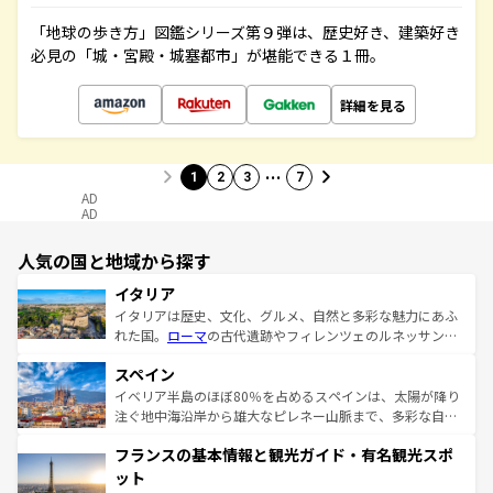
「地球の歩き方」図鑑シリーズ第９弾は、歴史好き、建築好き
必見の「城・宮殿・城塞都市」が堪能できる１冊。
詳細を見る
…
1
2
3
7
AD
AD
人気の国と地域から探す
イタリア
イタリアは歴史、文化、グルメ、自然と多彩な魅力にあふ
れた国。
ローマ
の古代遺跡やフィレンツェのルネッサンス
美術、ヴェネツィアの運河など、歴史あるスポットはもち
スペイン
ろん、トスカーナの美しい田園風景やアマルフィ海岸の絶
景など、自然景観も見逃せない。観光の合間には、本場の
イベリア半島のほぼ80％を占めるスペインは、太陽が降り
ピザやパスタなど、絶品のイタリア料理を堪能することも
注ぐ地中海沿岸から雄大なピレネー山脈まで、多彩な自然
できる。朝目覚めてから夜眠るまで、すべての瞬間を楽し
と文化が詰まったヨーロッパ屈指の旅行先だ。多様な地域
フランスの基本情報と観光ガイド・有名観光スポ
ませてくれるイタリアで、忘れられない旅をしてみよう！
文化が根付くこの国では、情熱的なフラメンコ、熱気あふ
なお、新着のイタリア情報は
コンテンツ一覧
を参照してほ
れる闘牛、そして美味しいタパスが生活の一部となってい
ット