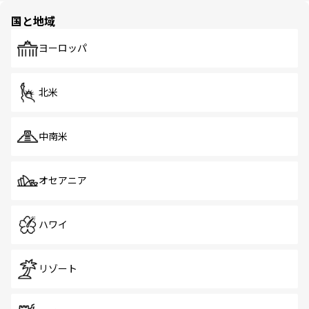
の多様性あふれるカラフルな町は、どこを歩いても新しい
国と地域
発見がある。さらに、治安のよさや充実した公共交通機関
も、旅行者にとっては魅力的なポイント。グルメも豊富
で、ホーカーズは地元の風情を楽しめる外せないスポット
ヨーロッパ
だ。訪れる人を飽きさせないシンガポールで、多様な魅力
を体感しよう。 なお、新着のシンガポール情報は
コンテン
ツ一覧
を参照してほしい。
北米
中南米
オセアニア
ハワイ
リゾート