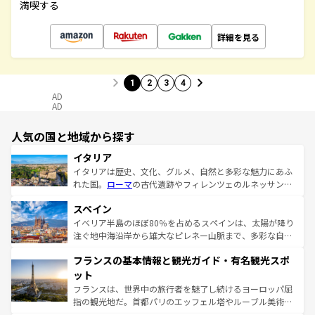
満喫する
詳細を見る
1
2
3
4
AD
AD
人気の国と地域から探す
イタリア
イタリアは歴史、文化、グルメ、自然と多彩な魅力にあふ
れた国。
ローマ
の古代遺跡やフィレンツェのルネッサンス
美術、ヴェネツィアの運河など、歴史あるスポットはもち
スペイン
ろん、トスカーナの美しい田園風景やアマルフィ海岸の絶
景など、自然景観も見逃せない。観光の合間には、本場の
イベリア半島のほぼ80％を占めるスペインは、太陽が降り
ピザやパスタなど、絶品のイタリア料理を堪能することも
注ぐ地中海沿岸から雄大なピレネー山脈まで、多彩な自然
できる。朝目覚めてから夜眠るまで、すべての瞬間を楽し
と文化が詰まったヨーロッパ屈指の旅行先だ。多様な地域
フランスの基本情報と観光ガイド・有名観光スポ
ませてくれるイタリアで、忘れられない旅をしてみよう！
文化が根付くこの国では、情熱的なフラメンコ、熱気あふ
なお、新着のイタリア情報は
コンテンツ一覧
を参照してほ
れる闘牛、そして美味しいタパスが生活の一部となってい
ット
しい。
る。首都マドリードの洗練された雰囲気や、バルセロナの
フランスは、世界中の旅行者を魅了し続けるヨーロッパ屈
アートに溢れた街角から、地方では古代ローマ遺跡や中世
指の観光地だ。首都パリのエッフェル塔やルーブル美術館
の城塞都市、穏やかなビーチリゾートまで多彩な表情を見
といった象徴的なスポットから、田舎町の古風な美しさま