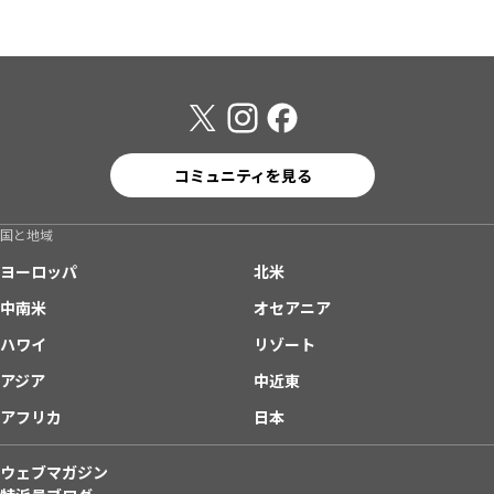
コミュニティを見る
国と地域
ヨーロッパ
北米
中南米
オセアニア
ハワイ
リゾート
アジア
中近東
アフリカ
日本
ウェブマガジン