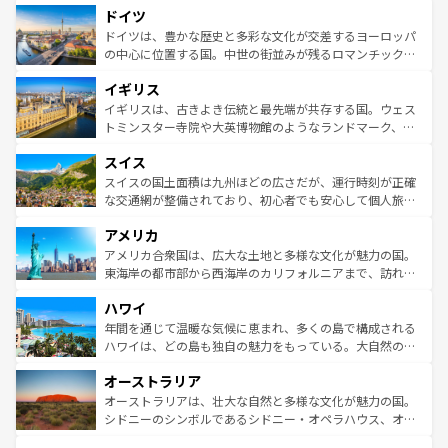
せる。地方によって風土や気候が異なるスペインはその個
ドイツ
で、幅広い魅力が詰まっている。華麗な宮殿、歴史的な大
性で訪れる人を魅了する。 なお、新着のスペイン情報は
コ
聖堂、美しいビーチ、そして豊かな自然が、訪れる者を心
ドイツは、豊かな歴史と多彩な文化が交差するヨーロッパ
ンテンツ一覧
を参照してほしい。
から魅了する。また、フランスは美食の国としても知ら
の中心に位置する国。中世の街並みが残るロマンチック街
れ、フランス料理はユネスコ無形文化遺産にも登録されて
道から、未来を先取りするようなモダンな都市まで多様な
イギリス
いる。シャンパンの発祥地であるランス、プロヴァンスの
顔を持つこの国は、どこを歩いても飽きることがない。ベ
香り高いラベンダー畑など、多彩な楽しみ方が可能だ。さ
ルリンの文化的活気、バイエルン州のアルプスの絶景、そ
イギリスは、古きよき伝統と最先端が共存する国。ウェス
らに、パリ以外の地域にも魅力が溢れており、どの街角に
してライン川沿いのワイン畑といった風景は必見。ビール
トミンスター寺院や大英博物館のようなランドマーク、歴
も豊かな歴史と文化が息づいている。パリ以外の個性あふ
とソーセージを味わいながら地元の人と過ごす楽しい時間
史ある大学都市、美しい丘陵地帯や牧歌的な風景など、エ
れる地方に足を運ぶとそれぞれで全く異なる文化を体験で
スイス
は、お酒好きな人にはぜひ体験してほしい。 なお、新着の
リアごとに異なる魅力がある。また、優雅なアフタヌーン
きるだろう。 なお、新着のフランス情報は
コンテンツ一覧
ドイツ情報は
コンテンツ一覧
を参照してほしい。
ティー、ビール好きにはたまらない英国パブ、サッカー観
スイスの国土面積は九州ほどの広さだが、運行時刻が正確
を参照してほしい。
戦など、本場だからこそできる体験も豊富。イギリスを旅
な交通網が整備されており、初心者でも安心して個人旅行
して楽しみつくそう。 なお、新着のイギリス情報は
コンテ
を楽しめる。日本同様に時刻表どおりの旅が可能だ。中世
アメリカ
ンツ一覧
を参照してほしい。
の建物がそのまま残る町や、スイスならではのユニークな
博物館もあり、アルプス観光だけでなく町歩きも満喫する
アメリカ合衆国は、広大な土地と多様な文化が魅力の国。
ことができる。国民の所得が高いため物価も高いが、旅行
東海岸の都市部から西海岸のカリフォルニアまで、訪れる
者向けの交通パス提供のサービスもあり、うまく活用すれ
場所ごとに異なる風景と体験が待っている。ニューヨーク
ハワイ
ば市内交通費無料で観光を楽しむこともできる。 なお、新
のような巨大都市は、観光、ショッピング、エンターテイ
着のスイス情報は
コンテンツ一覧
を参照してほしい。
ンメントが詰まった刺激的なスポットだ。一方、アメリカ
年間を通じて温暖な気候に恵まれ、多くの島で構成される
西部には大自然が広がり、グランドキャニオンやイエロー
ハワイは、どの島も独自の魅力をもっている。大自然の神
ストーン国立公園といった絶景が堪能できる。さらに、南
秘を感じたいなら、火山が生み出した壮大な景観を誇るハ
オーストラリア
部のニューオーリンズでは、音楽と美食が融合した独特の
ワイ島は見逃せない。また、定番の観光地といえばオアフ
文化が魅力。旅行者はアメリカの各地域で異なる魅力を楽
島だが、静かな自然を求めるならマウイ島やカウアイ島が
オーストラリアは、壮大な自然と多様な文化が魅力の国。
しみながら、その多様性と豊かな歴史を感じることができ
おすすめ。エメラルドグリーンに輝く海をはじめ、豊かな
シドニーのシンボルであるシドニー・オペラハウス、オー
るだろう。車でのロードトリップや列車の旅も、アメリカ
文化や歴史が息づいている。「アロハスピリット」と呼ば
ストラリア東海岸北部に広がる大サンゴ礁地帯グレートバ