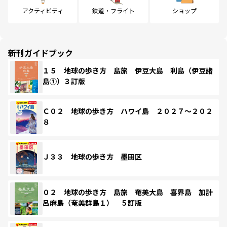
アクティビティ
鉄道・フライト
ショップ
新刊ガイドブック
１５ 地球の歩き方 島旅 伊豆大島 利島（伊豆諸
島①）３訂版
Ｃ０２ 地球の歩き方 ハワイ島 ２０２７～２０２
８
Ｊ３３ 地球の歩き方 墨田区
０２ 地球の歩き方 島旅 奄美大島 喜界島 加計
呂麻島（奄美群島１） ５訂版