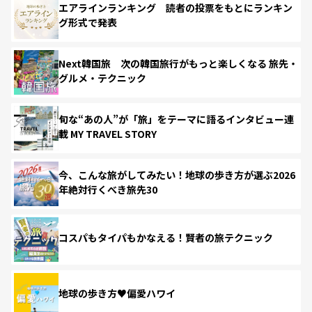
エアラインランキング 読者の投票をもとにランキン
グ形式で発表
Next韓国旅 次の韓国旅行がもっと楽しくなる 旅先・
グルメ・テクニック
旬な“あの人”が「旅」をテーマに語るインタビュー連
載 MY TRAVEL STORY
今、こんな旅がしてみたい！地球の歩き方が選ぶ2026
年絶対行くべき旅先30
コスパもタイパもかなえる！賢者の旅テクニック
地球の歩き方♥偏愛ハワイ