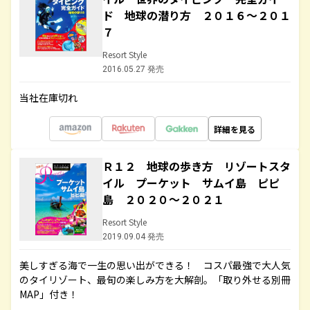
ド 地球の潜り方 ２０１６～２０１
７
Resort Style
2016.05.27 発売
当社在庫切れ
詳細を見る
Ｒ１２ 地球の歩き方 リゾートスタ
イル プーケット サムイ島 ピピ
島 ２０２０～２０２１
Resort Style
2019.09.04 発売
美しすぎる海で一生の思い出ができる！ コスパ最強で大人気
のタイリゾート、最旬の楽しみ方を大解剖。「取り外せる別冊
MAP」付き！