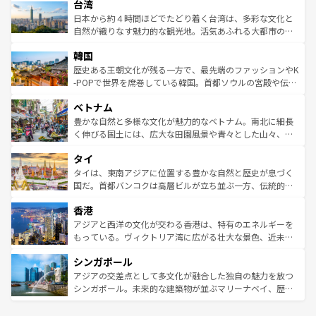
ならではの贅沢な旅のスタイルだ。 なお、新着のアメリカ
台湾
れるおもてなしの心で訪れる人々を迎えてくれるハワイの
リアリーフや大陸中央部にそびえるウルル（エアーズロッ
情報は
コンテンツ一覧
を参照してほしい。
人々、おいしいローカルフードやハワイアンミュージッ
ク）、タスマニアの美しい原生林やケアンズの熱帯雨林な
日本から約４時間ほどでたどり着く台湾は、多彩な文化と
ク、伝統的なフラダンスなど、すべてがハワイの魅力を彩
ど、見どころがたくさん。また、カフェやワイン、オージ
自然が織りなす魅力的な観光地。活気あふれる大都市の台
っている。訪れるたびに新しい発見と感動が待っているハ
ービーフなどの食文化も豊かで、美味しいものであふれて
北やノスタルジックな町並みが人気な九份（ジォウフェ
ワイを、存分に味わってほしい。 なお、新着のハワイ情報
韓国
いる。アクティビティも充実しており、サーフィンやダイ
ン）、静ひつな山岳地帯である台湾東部など、都市の喧騒
は
コンテンツ一覧
を参照してほしい。
ビング、ハイキングなど、アウトドア好きにはたまらな
と山間の静けさが共存しており、訪れる人に新しい発見と
歴史ある王朝文化が残る一方で、最先端のファッションやK
い。オーストラリアの多彩な魅力を存分に味わいつくそ
驚きをもたらしてくれる。また、奥深い台湾の食文化も魅
-POPで世界を席巻している韓国。首都ソウルの宮殿や伝統
う。 なお、新着のオーストラリア情報は
コンテンツ一覧
を
力で、夜市などの屋台グルメから高級料理、ヘルシーで美
家屋が並ぶエリアでは韓国の歴史と文化に浸ることがで
参照してほしい。
ベトナム
容にもいいと評判のスイーツなど、バラエティ豊かな料理
き、地方に足を延ばせば四季折々の自然美を楽しむことが
が味わえる。 なお、新着の台湾情報は
コンテンツ一覧
を参
できる。そして、キムチや焼肉、絶品のストリートフード
豊かな自然と多様な文化が魅力的なベトナム。南北に細長
照してほしい。
まで、さまざまな韓国料理が待っている。夜には、韓国な
く伸びる国土には、広大な田園風景や青々とした山々、世
らではのナイトライフも堪能できる。あたたかいホスピタ
界遺産に登録された壮大な自然景観が点在し、都市部では
タイ
リティに包まれながら、韓国の多彩な魅力を心ゆくまで味
急速な発展と共に伝統が息づく。ハノイの古い町並みやホ
わってみてほしい。 なお、新着の韓国情報は
コンテンツ一
ーチミン市のフランス統治時代の建物も、独特の雰囲気を
タイは、東南アジアに位置する豊かな自然と歴史が息づく
覧
を参照してほしい。
醸し出している。また、バラエティの豊かさとおいしさで
国だ。首都バンコクは高層ビルが立ち並ぶ一方、伝統的な
世界中の食通を魅了してやまないベトナム料理も魅力のひ
寺院や市場がいたるところに点在し、古きよき文化と現代
香港
とつ。フォーやバインミー、ベトナムコーヒーなどは、ぜ
の活気が交差している。北部ではチェンマイなどの山岳地
ひ現地で味わいたい。どの地域を訪れてもあたたかい人々
帯で自然と触れ合い、南部ではプーケットやクラビの美し
アジアと西洋の文化が交わる香港は、特有のエネルギーを
が旅行者を迎えてくれるので、きっと忘れられない旅にな
いビーチでリゾート気分を楽しむことができる。タイ料理
もっている。ヴィクトリア湾に広がる壮大な景色、近未来
るはずだ。 なお、新着のベトナム情報は
コンテンツ一覧
を
は世界的に有名で、屋台から高級レストランまで味覚を刺
的なアートスポット、そして歴史と現代が融合した町並
参照してほしい。
シンガポール
激する。気候は一年中温暖で、どの季節にも異なる楽しみ
み、どこを訪れても感動するはず。観光スポットが密集し
が待っている。親しみやすいタイの人々、仏教を中心とし
ており、効率よく見どころを回れるのも魅力。息をのむよ
アジアの交差点として多文化が融合した独自の魅力を放つ
た文化、そして多様な観光資源が、訪れる旅人を魅了し続
うな絶景から文化的な体験まで、香港を存分に楽しみ尽く
シンガポール。未来的な建築物が並ぶマリーナベイ、歴史
ける。 なお、新着のタイ情報は
コンテンツ一覧
を参照して
そう。 なお、新着の香港情報は
コンテンツ一覧
を参照して
と伝統を感じられるエスニックタウン、多数の緑豊かな公
ほしい。
ほしい。
園や自然保護区など、自然が調和した近代的な景観と文化