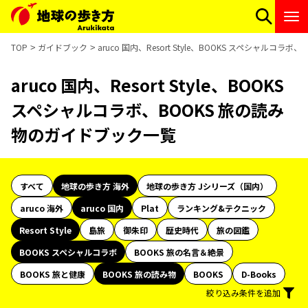
TOP
ガイドブック
aruco 国内、Resort Style、BOOKS スペシャルコ
aruco 国内、Resort Style、BOOKS
スペシャルコラボ、BOOKS 旅の読み
物のガイドブック一覧
すべて
地球の歩き方 海外
地球の歩き方 Jシリーズ（国内）
aruco 海外
aruco 国内
Plat
ランキング&テクニック
Resort Style
島旅
御朱印
歴史時代
旅の図鑑
BOOKS スペシャルコラボ
BOOKS 旅の名言＆絶景
BOOKS 旅と健康
BOOKS 旅の読み物
BOOKS
D-Books
絞り込み条件を追加