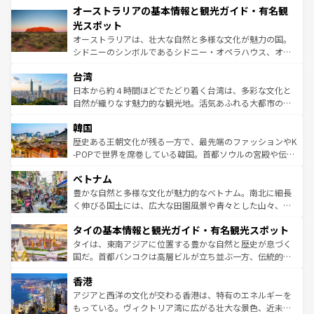
文化が魅力。旅行者はアメリカの各地域で異なる魅力を楽
オーストラリアの基本情報と観光ガイド・有名観
ワイ島は見逃せない。また、定番の観光地といえばオアフ
しみながら、その多様性と豊かな歴史を感じることができ
島だが、静かな自然を求めるならマウイ島やカウアイ島が
光スポット
るだろう。車でのロードトリップや列車の旅も、アメリカ
おすすめ。エメラルドグリーンに輝く海をはじめ、豊かな
オーストラリアは、壮大な自然と多様な文化が魅力の国。
ならではの贅沢な旅のスタイルだ。 なお、新着のアメリカ
文化や歴史が息づいている。「アロハスピリット」と呼ば
シドニーのシンボルであるシドニー・オペラハウス、オー
情報は
コンテンツ一覧
を参照してほしい。
れるおもてなしの心で訪れる人々を迎えてくれるハワイの
ストラリア東海岸北部に広がる大サンゴ礁地帯グレートバ
人々、おいしいローカルフードやハワイアンミュージッ
台湾
リアリーフや大陸中央部にそびえるウルル（エアーズロッ
ク、伝統的なフラダンスなど、すべてがハワイの魅力を彩
ク）、タスマニアの美しい原生林やケアンズの熱帯雨林な
日本から約４時間ほどでたどり着く台湾は、多彩な文化と
っている。訪れるたびに新しい発見と感動が待っているハ
ど、見どころがたくさん。また、カフェやワイン、オージ
自然が織りなす魅力的な観光地。活気あふれる大都市の台
ワイを、存分に味わってほしい。 なお、新着のハワイ情報
ービーフなどの食文化も豊かで、美味しいものであふれて
北やノスタルジックな町並みが人気な九份（ジォウフェ
は
コンテンツ一覧
を参照してほしい。
韓国
いる。アクティビティも充実しており、サーフィンやダイ
ン）、静ひつな山岳地帯である台湾東部など、都市の喧騒
ビング、ハイキングなど、アウトドア好きにはたまらな
と山間の静けさが共存しており、訪れる人に新しい発見と
歴史ある王朝文化が残る一方で、最先端のファッションやK
い。オーストラリアの多彩な魅力を存分に味わいつくそ
驚きをもたらしてくれる。また、奥深い台湾の食文化も魅
-POPで世界を席巻している韓国。首都ソウルの宮殿や伝統
う。 なお、新着のオーストラリア情報は
コンテンツ一覧
を
力で、夜市などの屋台グルメから高級料理、ヘルシーで美
家屋が並ぶエリアでは韓国の歴史と文化に浸ることがで
参照してほしい。
ベトナム
容にもいいと評判のスイーツなど、バラエティ豊かな料理
き、地方に足を延ばせば四季折々の自然美を楽しむことが
が味わえる。 なお、新着の台湾情報は
コンテンツ一覧
を参
できる。そして、キムチや焼肉、絶品のストリートフード
豊かな自然と多様な文化が魅力的なベトナム。南北に細長
照してほしい。
まで、さまざまな韓国料理が待っている。夜には、韓国な
く伸びる国土には、広大な田園風景や青々とした山々、世
らではのナイトライフも堪能できる。あたたかいホスピタ
界遺産に登録された壮大な自然景観が点在し、都市部では
タイの基本情報と観光ガイド・有名観光スポット
リティに包まれながら、韓国の多彩な魅力を心ゆくまで味
急速な発展と共に伝統が息づく。ハノイの古い町並みやホ
わってみてほしい。 なお、新着の韓国情報は
コンテンツ一
ーチミン市のフランス統治時代の建物も、独特の雰囲気を
タイは、東南アジアに位置する豊かな自然と歴史が息づく
覧
を参照してほしい。
醸し出している。また、バラエティの豊かさとおいしさで
国だ。首都バンコクは高層ビルが立ち並ぶ一方、伝統的な
世界中の食通を魅了してやまないベトナム料理も魅力のひ
寺院や市場がいたるところに点在し、古きよき文化と現代
香港
とつ。フォーやバインミー、ベトナムコーヒーなどは、ぜ
の活気が交差している。北部ではチェンマイなどの山岳地
ひ現地で味わいたい。どの地域を訪れてもあたたかい人々
帯で自然と触れ合い、南部ではプーケットやクラビの美し
アジアと西洋の文化が交わる香港は、特有のエネルギーを
が旅行者を迎えてくれるので、きっと忘れられない旅にな
いビーチでリゾート気分を楽しむことができる。タイ料理
もっている。ヴィクトリア湾に広がる壮大な景色、近未来