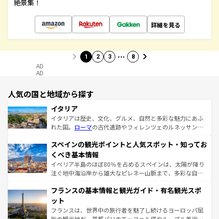
絶景集！
詳細を見る
…
1
2
3
8
AD
AD
人気の国と地域から探す
イタリア
イタリアは歴史、文化、グルメ、自然と多彩な魅力にあふ
れた国。
ローマ
の古代遺跡やフィレンツェのルネッサンス
美術、ヴェネツィアの運河など、歴史あるスポットはもち
スペインの観光ポイントと人気スポット・知ってお
ろん、トスカーナの美しい田園風景やアマルフィ海岸の絶
景など、自然景観も見逃せない。観光の合間には、本場の
くべき基本情報
ピザやパスタなど、絶品のイタリア料理を堪能することも
イベリア半島のほぼ80％を占めるスペインは、太陽が降り
できる。朝目覚めてから夜眠るまで、すべての瞬間を楽し
注ぐ地中海沿岸から雄大なピレネー山脈まで、多彩な自然
ませてくれるイタリアで、忘れられない旅をしてみよう！
と文化が詰まったヨーロッパ屈指の旅行先だ。多様な地域
なお、新着のイタリア情報は
コンテンツ一覧
を参照してほ
フランスの基本情報と観光ガイド・有名観光スポ
文化が根付くこの国では、情熱的なフラメンコ、熱気あふ
しい。
れる闘牛、そして美味しいタパスが生活の一部となってい
ット
る。首都マドリードの洗練された雰囲気や、バルセロナの
フランスは、世界中の旅行者を魅了し続けるヨーロッパ屈
アートに溢れた街角から、地方では古代ローマ遺跡や中世
指の観光地だ。首都パリのエッフェル塔やルーブル美術館