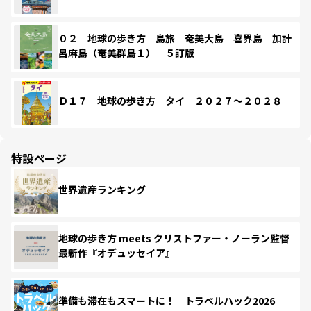
０２ 地球の歩き方 島旅 奄美大島 喜界島 加計
呂麻島（奄美群島１） ５訂版
Ｄ１７ 地球の歩き方 タイ ２０２７～２０２８
特設ページ
世界遺産ランキング
地球の歩き方 meets クリストファー・ノーラン監督
最新作『オデュッセイア』
準備も滞在もスマートに！ トラベルハック2026