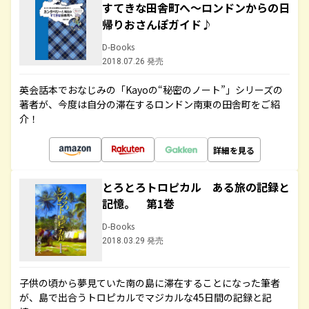
すてきな田舎町へ～ロンドンからの日
帰りおさんぽガイド♪
D-Books
2018.07.26 発売
英会話本でおなじみの「Kayoの“秘密のノート”」シリーズの
著者が、今度は自分の滞在するロンドン南東の田舎町をご紹
介！
詳細を見る
とろとろトロピカル ある旅の記録と
記憶。 第1巻
D-Books
2018.03.29 発売
子供の頃から夢見ていた南の島に滞在することになった筆者
が、島で出合うトロピカルでマジカルな45日間の記録と記