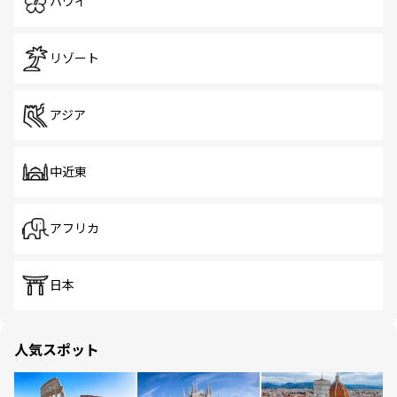
ハワイ
リゾート
アジア
中近東
アフリカ
日本
人気スポット