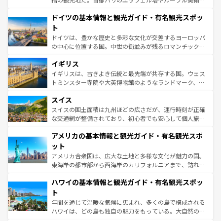
の城塞都市、穏やかなビーチリゾートまで多彩な表情を見
といった象徴的なスポットから、田舎町の古風な美しさま
せる。地方によって風土や気候が異なるスペインはその個
ドイツの基本情報と観光ガイド・有名観光スポッ
で、幅広い魅力が詰まっている。華麗な宮殿、歴史的な大
性で訪れる人を魅了する。 なお、新着のスペイン情報は
コ
聖堂、美しいビーチ、そして豊かな自然が、訪れる者を心
ト
ンテンツ一覧
を参照してほしい。
から魅了する。また、フランスは美食の国としても知ら
ドイツは、豊かな歴史と多彩な文化が交差するヨーロッパ
れ、フランス料理はユネスコ無形文化遺産にも登録されて
の中心に位置する国。中世の街並みが残るロマンチック街
いる。シャンパンの発祥地であるランス、プロヴァンスの
道から、未来を先取りするようなモダンな都市まで多様な
香り高いラベンダー畑など、多彩な楽しみ方が可能だ。さ
イギリス
顔を持つこの国は、どこを歩いても飽きることがない。ベ
らに、パリ以外の地域にも魅力が溢れており、どの街角に
ルリンの文化的活気、バイエルン州のアルプスの絶景、そ
イギリスは、古きよき伝統と最先端が共存する国。ウェス
も豊かな歴史と文化が息づいている。パリ以外の個性あふ
してライン川沿いのワイン畑といった風景は必見。ビール
トミンスター寺院や大英博物館のようなランドマーク、歴
れる地方に足を運ぶとそれぞれで全く異なる文化を体験で
とソーセージを味わいながら地元の人と過ごす楽しい時間
史ある大学都市、美しい丘陵地帯や牧歌的な風景など、エ
きるだろう。 なお、新着のフランス情報は
コンテンツ一覧
スイス
は、お酒好きな人にはぜひ体験してほしい。 なお、新着の
リアごとに異なる魅力がある。また、優雅なアフタヌーン
を参照してほしい。
ドイツ情報は
コンテンツ一覧
を参照してほしい。
ティー、ビール好きにはたまらない英国パブ、サッカー観
スイスの国土面積は九州ほどの広さだが、運行時刻が正確
戦など、本場だからこそできる体験も豊富。イギリスを旅
な交通網が整備されており、初心者でも安心して個人旅行
して楽しみつくそう。 なお、新着のイギリス情報は
コンテ
を楽しめる。日本同様に時刻表どおりの旅が可能だ。中世
アメリカの基本情報と観光ガイド・有名観光スポ
ンツ一覧
を参照してほしい。
の建物がそのまま残る町や、スイスならではのユニークな
博物館もあり、アルプス観光だけでなく町歩きも満喫する
ット
ことができる。国民の所得が高いため物価も高いが、旅行
アメリカ合衆国は、広大な土地と多様な文化が魅力の国。
者向けの交通パス提供のサービスもあり、うまく活用すれ
東海岸の都市部から西海岸のカリフォルニアまで、訪れる
ば市内交通費無料で観光を楽しむこともできる。 なお、新
場所ごとに異なる風景と体験が待っている。ニューヨーク
着のスイス情報は
コンテンツ一覧
を参照してほしい。
ハワイの基本情報と観光ガイド・有名観光スポッ
のような巨大都市は、観光、ショッピング、エンターテイ
ンメントが詰まった刺激的なスポットだ。一方、アメリカ
ト
西部には大自然が広がり、グランドキャニオンやイエロー
年間を通じて温暖な気候に恵まれ、多くの島で構成される
ストーン国立公園といった絶景が堪能できる。さらに、南
ハワイは、どの島も独自の魅力をもっている。大自然の神
部のニューオーリンズでは、音楽と美食が融合した独特の
秘を感じたいなら、火山が生み出した壮大な景観を誇るハ