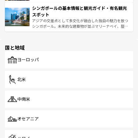
るはずだ。 なお、新着のベトナム情報は
コンテンツ一覧
を
は世界的に有名で、屋台から高級レストランまで味覚を刺
的なアートスポット、そして歴史と現代が融合した町並
参照してほしい。
シンガポールの基本情報と観光ガイド・有名観光
激する。気候は一年中温暖で、どの季節にも異なる楽しみ
み、どこを訪れても感動するはず。観光スポットが密集し
が待っている。親しみやすいタイの人々、仏教を中心とし
ており、効率よく見どころを回れるのも魅力。息をのむよ
スポット
た文化、そして多様な観光資源が、訪れる旅人を魅了し続
うな絶景から文化的な体験まで、香港を存分に楽しみ尽く
アジアの交差点として多文化が融合した独自の魅力を放つ
ける。 なお、新着のタイ情報は
コンテンツ一覧
を参照して
そう。 なお、新着の香港情報は
コンテンツ一覧
を参照して
シンガポール。未来的な建築物が並ぶマリーナベイ、歴史
ほしい。
ほしい。
と伝統を感じられるエスニックタウン、多数の緑豊かな公
園や自然保護区など、自然が調和した近代的な景観と文化
の多様性あふれるカラフルな町は、どこを歩いても新しい
国と地域
発見がある。さらに、治安のよさや充実した公共交通機関
も、旅行者にとっては魅力的なポイント。グルメも豊富
で、ホーカーズは地元の風情を楽しめる外せないスポット
ヨーロッパ
だ。訪れる人を飽きさせないシンガポールで、多様な魅力
を体感しよう。 なお、新着のシンガポール情報は
コンテン
ツ一覧
を参照してほしい。
北米
中南米
オセアニア