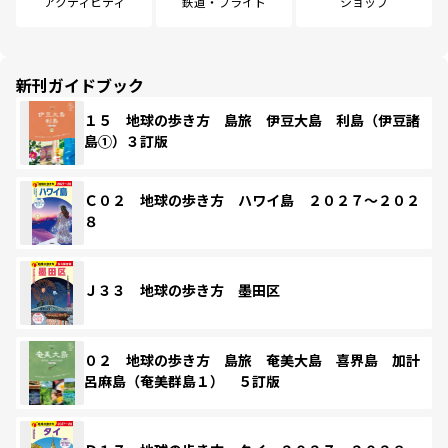
アクティビティ
鉄道・フライト
ショップ
新刊ガイドブック
１５ 地球の歩き方 島旅 伊豆大島 利島（伊豆諸
島①）３訂版
Ｃ０２ 地球の歩き方 ハワイ島 ２０２７～２０２
８
Ｊ３３ 地球の歩き方 墨田区
０２ 地球の歩き方 島旅 奄美大島 喜界島 加計
呂麻島（奄美群島１） ５訂版