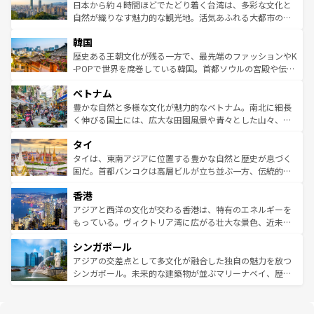
情報は
コンテンツ一覧
を参照してほしい。
人々、おいしいローカルフードやハワイアンミュージッ
ク）、タスマニアの美しい原生林やケアンズの熱帯雨林な
日本から約４時間ほどでたどり着く台湾は、多彩な文化と
ク、伝統的なフラダンスなど、すべてがハワイの魅力を彩
ど、見どころがたくさん。また、カフェやワイン、オージ
自然が織りなす魅力的な観光地。活気あふれる大都市の台
っている。訪れるたびに新しい発見と感動が待っているハ
ービーフなどの食文化も豊かで、美味しいものであふれて
北やノスタルジックな町並みが人気な九份（ジォウフェ
ワイを、存分に味わってほしい。 なお、新着のハワイ情報
韓国
いる。アクティビティも充実しており、サーフィンやダイ
ン）、静ひつな山岳地帯である台湾東部など、都市の喧騒
は
コンテンツ一覧
を参照してほしい。
ビング、ハイキングなど、アウトドア好きにはたまらな
と山間の静けさが共存しており、訪れる人に新しい発見と
歴史ある王朝文化が残る一方で、最先端のファッションやK
い。オーストラリアの多彩な魅力を存分に味わいつくそ
驚きをもたらしてくれる。また、奥深い台湾の食文化も魅
-POPで世界を席巻している韓国。首都ソウルの宮殿や伝統
う。 なお、新着のオーストラリア情報は
コンテンツ一覧
を
力で、夜市などの屋台グルメから高級料理、ヘルシーで美
家屋が並ぶエリアでは韓国の歴史と文化に浸ることがで
参照してほしい。
ベトナム
容にもいいと評判のスイーツなど、バラエティ豊かな料理
き、地方に足を延ばせば四季折々の自然美を楽しむことが
が味わえる。 なお、新着の台湾情報は
コンテンツ一覧
を参
できる。そして、キムチや焼肉、絶品のストリートフード
豊かな自然と多様な文化が魅力的なベトナム。南北に細長
照してほしい。
まで、さまざまな韓国料理が待っている。夜には、韓国な
く伸びる国土には、広大な田園風景や青々とした山々、世
らではのナイトライフも堪能できる。あたたかいホスピタ
界遺産に登録された壮大な自然景観が点在し、都市部では
タイ
リティに包まれながら、韓国の多彩な魅力を心ゆくまで味
急速な発展と共に伝統が息づく。ハノイの古い町並みやホ
わってみてほしい。 なお、新着の韓国情報は
コンテンツ一
ーチミン市のフランス統治時代の建物も、独特の雰囲気を
タイは、東南アジアに位置する豊かな自然と歴史が息づく
覧
を参照してほしい。
醸し出している。また、バラエティの豊かさとおいしさで
国だ。首都バンコクは高層ビルが立ち並ぶ一方、伝統的な
世界中の食通を魅了してやまないベトナム料理も魅力のひ
寺院や市場がいたるところに点在し、古きよき文化と現代
香港
とつ。フォーやバインミー、ベトナムコーヒーなどは、ぜ
の活気が交差している。北部ではチェンマイなどの山岳地
ひ現地で味わいたい。どの地域を訪れてもあたたかい人々
帯で自然と触れ合い、南部ではプーケットやクラビの美し
アジアと西洋の文化が交わる香港は、特有のエネルギーを
が旅行者を迎えてくれるので、きっと忘れられない旅にな
いビーチでリゾート気分を楽しむことができる。タイ料理
もっている。ヴィクトリア湾に広がる壮大な景色、近未来
るはずだ。 なお、新着のベトナム情報は
コンテンツ一覧
を
は世界的に有名で、屋台から高級レストランまで味覚を刺
的なアートスポット、そして歴史と現代が融合した町並
参照してほしい。
シンガポール
激する。気候は一年中温暖で、どの季節にも異なる楽しみ
み、どこを訪れても感動するはず。観光スポットが密集し
が待っている。親しみやすいタイの人々、仏教を中心とし
ており、効率よく見どころを回れるのも魅力。息をのむよ
アジアの交差点として多文化が融合した独自の魅力を放つ
た文化、そして多様な観光資源が、訪れる旅人を魅了し続
うな絶景から文化的な体験まで、香港を存分に楽しみ尽く
シンガポール。未来的な建築物が並ぶマリーナベイ、歴史
ける。 なお、新着のタイ情報は
コンテンツ一覧
を参照して
そう。 なお、新着の香港情報は
コンテンツ一覧
を参照して
と伝統を感じられるエスニックタウン、多数の緑豊かな公
ほしい。
ほしい。
園や自然保護区など、自然が調和した近代的な景観と文化
の多様性あふれるカラフルな町は、どこを歩いても新しい