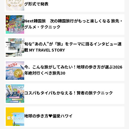
グ形式で発表
Next韓国旅 次の韓国旅行がもっと楽しくなる 旅先・
グルメ・テクニック
旬な“あの人”が「旅」をテーマに語るインタビュー連
載 MY TRAVEL STORY
今、こんな旅がしてみたい！地球の歩き方が選ぶ2026
年絶対行くべき旅先30
コスパもタイパもかなえる！賢者の旅テクニック
地球の歩き方♥偏愛ハワイ