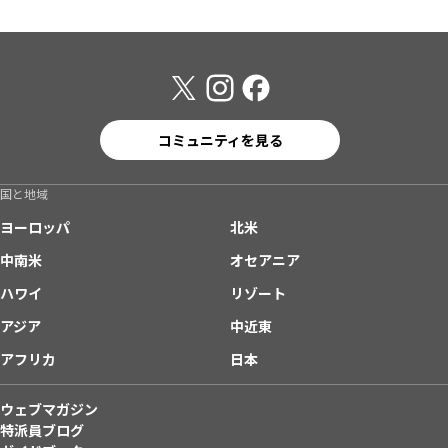
コミュニティを見る
国と地域
ヨーロッパ
北米
中南米
オセアニア
ハワイ
リゾート
アジア
中近東
アフリカ
日本
ウェブマガジン
特派員ブログ