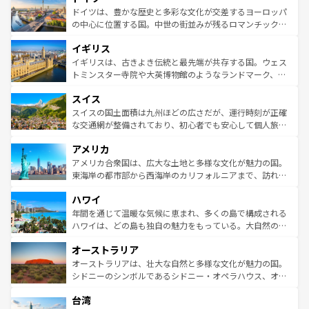
性で訪れる人を魅了する。 なお、新着のスペイン情報は
コ
聖堂、美しいビーチ、そして豊かな自然が、訪れる者を心
ドイツは、豊かな歴史と多彩な文化が交差するヨーロッパ
ンテンツ一覧
を参照してほしい。
から魅了する。また、フランスは美食の国としても知ら
の中心に位置する国。中世の街並みが残るロマンチック街
れ、フランス料理はユネスコ無形文化遺産にも登録されて
道から、未来を先取りするようなモダンな都市まで多様な
イギリス
いる。シャンパンの発祥地であるランス、プロヴァンスの
顔を持つこの国は、どこを歩いても飽きることがない。ベ
香り高いラベンダー畑など、多彩な楽しみ方が可能だ。さ
ルリンの文化的活気、バイエルン州のアルプスの絶景、そ
イギリスは、古きよき伝統と最先端が共存する国。ウェス
らに、パリ以外の地域にも魅力が溢れており、どの街角に
してライン川沿いのワイン畑といった風景は必見。ビール
トミンスター寺院や大英博物館のようなランドマーク、歴
も豊かな歴史と文化が息づいている。パリ以外の個性あふ
とソーセージを味わいながら地元の人と過ごす楽しい時間
史ある大学都市、美しい丘陵地帯や牧歌的な風景など、エ
れる地方に足を運ぶとそれぞれで全く異なる文化を体験で
スイス
は、お酒好きな人にはぜひ体験してほしい。 なお、新着の
リアごとに異なる魅力がある。また、優雅なアフタヌーン
きるだろう。 なお、新着のフランス情報は
コンテンツ一覧
ドイツ情報は
コンテンツ一覧
を参照してほしい。
ティー、ビール好きにはたまらない英国パブ、サッカー観
スイスの国土面積は九州ほどの広さだが、運行時刻が正確
を参照してほしい。
戦など、本場だからこそできる体験も豊富。イギリスを旅
な交通網が整備されており、初心者でも安心して個人旅行
して楽しみつくそう。 なお、新着のイギリス情報は
コンテ
を楽しめる。日本同様に時刻表どおりの旅が可能だ。中世
アメリカ
ンツ一覧
を参照してほしい。
の建物がそのまま残る町や、スイスならではのユニークな
博物館もあり、アルプス観光だけでなく町歩きも満喫する
アメリカ合衆国は、広大な土地と多様な文化が魅力の国。
ことができる。国民の所得が高いため物価も高いが、旅行
東海岸の都市部から西海岸のカリフォルニアまで、訪れる
者向けの交通パス提供のサービスもあり、うまく活用すれ
場所ごとに異なる風景と体験が待っている。ニューヨーク
ハワイ
ば市内交通費無料で観光を楽しむこともできる。 なお、新
のような巨大都市は、観光、ショッピング、エンターテイ
着のスイス情報は
コンテンツ一覧
を参照してほしい。
ンメントが詰まった刺激的なスポットだ。一方、アメリカ
年間を通じて温暖な気候に恵まれ、多くの島で構成される
西部には大自然が広がり、グランドキャニオンやイエロー
ハワイは、どの島も独自の魅力をもっている。大自然の神
ストーン国立公園といった絶景が堪能できる。さらに、南
秘を感じたいなら、火山が生み出した壮大な景観を誇るハ
オーストラリア
部のニューオーリンズでは、音楽と美食が融合した独特の
ワイ島は見逃せない。また、定番の観光地といえばオアフ
文化が魅力。旅行者はアメリカの各地域で異なる魅力を楽
島だが、静かな自然を求めるならマウイ島やカウアイ島が
オーストラリアは、壮大な自然と多様な文化が魅力の国。
しみながら、その多様性と豊かな歴史を感じることができ
おすすめ。エメラルドグリーンに輝く海をはじめ、豊かな
シドニーのシンボルであるシドニー・オペラハウス、オー
るだろう。車でのロードトリップや列車の旅も、アメリカ
文化や歴史が息づいている。「アロハスピリット」と呼ば
ストラリア東海岸北部に広がる大サンゴ礁地帯グレートバ
ならではの贅沢な旅のスタイルだ。 なお、新着のアメリカ
台湾
れるおもてなしの心で訪れる人々を迎えてくれるハワイの
リアリーフや大陸中央部にそびえるウルル（エアーズロッ