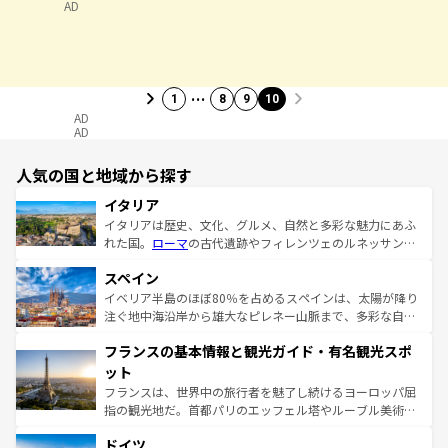
AD
…
1
8
9
10
AD
AD
人気の国と地域から探す
イタリア
イタリアは歴史、文化、グルメ、自然と多彩な魅力にあふ
れた国。
ローマ
の古代遺跡やフィレンツェのルネッサンス
美術、ヴェネツィアの運河など、歴史あるスポットはもち
スペイン
ろん、トスカーナの美しい田園風景やアマルフィ海岸の絶
景など、自然景観も見逃せない。観光の合間には、本場の
イベリア半島のほぼ80％を占めるスペインは、太陽が降り
ピザやパスタなど、絶品のイタリア料理を堪能することも
注ぐ地中海沿岸から雄大なピレネー山脈まで、多彩な自然
できる。朝目覚めてから夜眠るまで、すべての瞬間を楽し
と文化が詰まったヨーロッパ屈指の旅行先だ。多様な地域
フランスの基本情報と観光ガイド・有名観光スポ
ませてくれるイタリアで、忘れられない旅をしてみよう！
文化が根付くこの国では、情熱的なフラメンコ、熱気あふ
なお、新着のイタリア情報は
コンテンツ一覧
を参照してほ
れる闘牛、そして美味しいタパスが生活の一部となってい
ット
しい。
る。首都マドリードの洗練された雰囲気や、バルセロナの
フランスは、世界中の旅行者を魅了し続けるヨーロッパ屈
アートに溢れた街角から、地方では古代ローマ遺跡や中世
指の観光地だ。首都パリのエッフェル塔やルーブル美術館
の城塞都市、穏やかなビーチリゾートまで多彩な表情を見
といった象徴的なスポットから、田舎町の古風な美しさま
せる。地方によって風土や気候が異なるスペインはその個
ドイツ
で、幅広い魅力が詰まっている。華麗な宮殿、歴史的な大