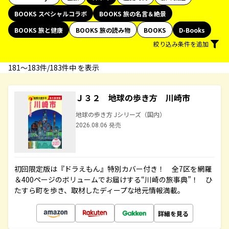
BOOKS スペシャルコラボ
BOOKS 旅の名言＆絶景
BOOKS 旅と健康
BOOKS 旅の読み物
BOOKS
D-Books
絞り込み条件を追加
181〜183件/183件中 を表示
Ｊ３２ 地球の歩き方 川崎市
地球の歩き方 Jシリーズ（国内）
2026.08.06 発売
初回限定版は『ドラえもん』特別カバー付き！ 全7区を網羅
＆400ページのボリュームでお届けする“川崎の旅事典”！ ひ
たすら町を歩き、取材したディープな地元情報満載。
詳細を見る