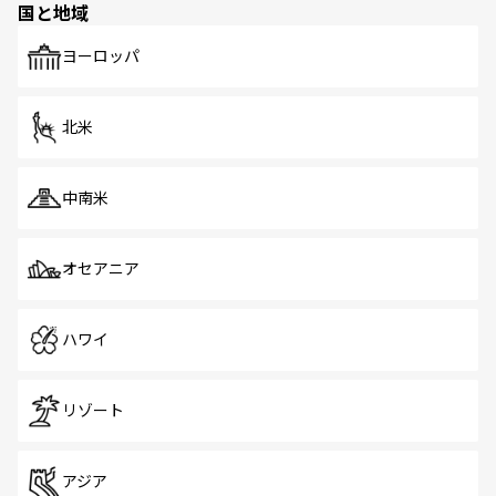
国と地域
発見がある。さらに、治安のよさや充実した公共交通機関
も、旅行者にとっては魅力的なポイント。グルメも豊富
で、ホーカーズは地元の風情を楽しめる外せないスポット
ヨーロッパ
だ。訪れる人を飽きさせないシンガポールで、多様な魅力
を体感しよう。 なお、新着のシンガポール情報は
コンテン
ツ一覧
を参照してほしい。
北米
中南米
オセアニア
ハワイ
リゾート
アジア