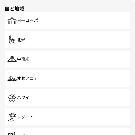
の多様性あふれるカラフルな町は、どこを歩いても新しい
国と地域
発見がある。さらに、治安のよさや充実した公共交通機関
も、旅行者にとっては魅力的なポイント。グルメも豊富
で、ホーカーズは地元の風情を楽しめる外せないスポット
ヨーロッパ
だ。訪れる人を飽きさせないシンガポールで、多様な魅力
を体感しよう。 なお、新着のシンガポール情報は
コンテン
ツ一覧
を参照してほしい。
北米
中南米
オセアニア
ハワイ
リゾート