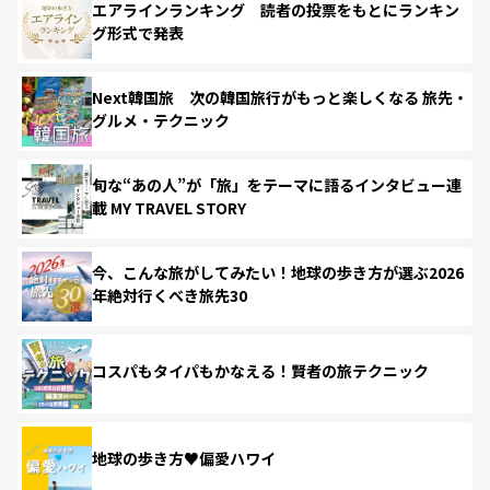
エアラインランキング 読者の投票をもとにランキン
グ形式で発表
Next韓国旅 次の韓国旅行がもっと楽しくなる 旅先・
グルメ・テクニック
旬な“あの人”が「旅」をテーマに語るインタビュー連
載 MY TRAVEL STORY
今、こんな旅がしてみたい！地球の歩き方が選ぶ2026
年絶対行くべき旅先30
コスパもタイパもかなえる！賢者の旅テクニック
地球の歩き方♥偏愛ハワイ