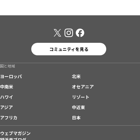
コミュニティを見る
国と地域
ヨーロッパ
北米
中南米
オセアニア
ハワイ
リゾート
アジア
中近東
アフリカ
日本
ウェブマガジン
特派員ブログ