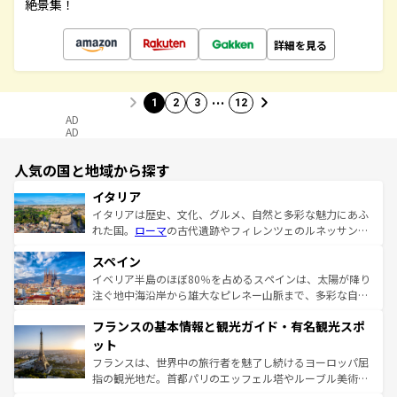
絶景集！
詳細を見る
…
1
2
3
12
AD
AD
人気の国と地域から探す
イタリア
イタリアは歴史、文化、グルメ、自然と多彩な魅力にあふ
れた国。
ローマ
の古代遺跡やフィレンツェのルネッサンス
美術、ヴェネツィアの運河など、歴史あるスポットはもち
スペイン
ろん、トスカーナの美しい田園風景やアマルフィ海岸の絶
景など、自然景観も見逃せない。観光の合間には、本場の
イベリア半島のほぼ80％を占めるスペインは、太陽が降り
ピザやパスタなど、絶品のイタリア料理を堪能することも
注ぐ地中海沿岸から雄大なピレネー山脈まで、多彩な自然
できる。朝目覚めてから夜眠るまで、すべての瞬間を楽し
と文化が詰まったヨーロッパ屈指の旅行先だ。多様な地域
フランスの基本情報と観光ガイド・有名観光スポ
ませてくれるイタリアで、忘れられない旅をしてみよう！
文化が根付くこの国では、情熱的なフラメンコ、熱気あふ
なお、新着のイタリア情報は
コンテンツ一覧
を参照してほ
れる闘牛、そして美味しいタパスが生活の一部となってい
ット
しい。
る。首都マドリードの洗練された雰囲気や、バルセロナの
フランスは、世界中の旅行者を魅了し続けるヨーロッパ屈
アートに溢れた街角から、地方では古代ローマ遺跡や中世
指の観光地だ。首都パリのエッフェル塔やルーブル美術館
の城塞都市、穏やかなビーチリゾートまで多彩な表情を見
といった象徴的なスポットから、田舎町の古風な美しさま