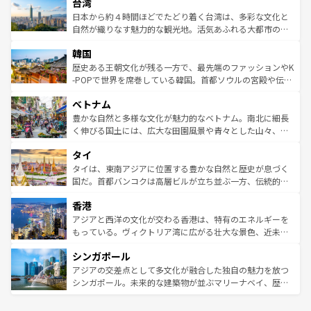
ならではの贅沢な旅のスタイルだ。 なお、新着のアメリカ
台湾
れるおもてなしの心で訪れる人々を迎えてくれるハワイの
リアリーフや大陸中央部にそびえるウルル（エアーズロッ
情報は
コンテンツ一覧
を参照してほしい。
人々、おいしいローカルフードやハワイアンミュージッ
ク）、タスマニアの美しい原生林やケアンズの熱帯雨林な
日本から約４時間ほどでたどり着く台湾は、多彩な文化と
ク、伝統的なフラダンスなど、すべてがハワイの魅力を彩
ど、見どころがたくさん。また、カフェやワイン、オージ
自然が織りなす魅力的な観光地。活気あふれる大都市の台
っている。訪れるたびに新しい発見と感動が待っているハ
ービーフなどの食文化も豊かで、美味しいものであふれて
北やノスタルジックな町並みが人気な九份（ジォウフェ
ワイを、存分に味わってほしい。 なお、新着のハワイ情報
韓国
いる。アクティビティも充実しており、サーフィンやダイ
ン）、静ひつな山岳地帯である台湾東部など、都市の喧騒
は
コンテンツ一覧
を参照してほしい。
ビング、ハイキングなど、アウトドア好きにはたまらな
と山間の静けさが共存しており、訪れる人に新しい発見と
歴史ある王朝文化が残る一方で、最先端のファッションやK
い。オーストラリアの多彩な魅力を存分に味わいつくそ
驚きをもたらしてくれる。また、奥深い台湾の食文化も魅
-POPで世界を席巻している韓国。首都ソウルの宮殿や伝統
う。 なお、新着のオーストラリア情報は
コンテンツ一覧
を
力で、夜市などの屋台グルメから高級料理、ヘルシーで美
家屋が並ぶエリアでは韓国の歴史と文化に浸ることがで
参照してほしい。
ベトナム
容にもいいと評判のスイーツなど、バラエティ豊かな料理
き、地方に足を延ばせば四季折々の自然美を楽しむことが
が味わえる。 なお、新着の台湾情報は
コンテンツ一覧
を参
できる。そして、キムチや焼肉、絶品のストリートフード
豊かな自然と多様な文化が魅力的なベトナム。南北に細長
照してほしい。
まで、さまざまな韓国料理が待っている。夜には、韓国な
く伸びる国土には、広大な田園風景や青々とした山々、世
らではのナイトライフも堪能できる。あたたかいホスピタ
界遺産に登録された壮大な自然景観が点在し、都市部では
タイ
リティに包まれながら、韓国の多彩な魅力を心ゆくまで味
急速な発展と共に伝統が息づく。ハノイの古い町並みやホ
わってみてほしい。 なお、新着の韓国情報は
コンテンツ一
ーチミン市のフランス統治時代の建物も、独特の雰囲気を
タイは、東南アジアに位置する豊かな自然と歴史が息づく
覧
を参照してほしい。
醸し出している。また、バラエティの豊かさとおいしさで
国だ。首都バンコクは高層ビルが立ち並ぶ一方、伝統的な
世界中の食通を魅了してやまないベトナム料理も魅力のひ
寺院や市場がいたるところに点在し、古きよき文化と現代
香港
とつ。フォーやバインミー、ベトナムコーヒーなどは、ぜ
の活気が交差している。北部ではチェンマイなどの山岳地
ひ現地で味わいたい。どの地域を訪れてもあたたかい人々
帯で自然と触れ合い、南部ではプーケットやクラビの美し
アジアと西洋の文化が交わる香港は、特有のエネルギーを
が旅行者を迎えてくれるので、きっと忘れられない旅にな
いビーチでリゾート気分を楽しむことができる。タイ料理
もっている。ヴィクトリア湾に広がる壮大な景色、近未来
るはずだ。 なお、新着のベトナム情報は
コンテンツ一覧
を
は世界的に有名で、屋台から高級レストランまで味覚を刺
的なアートスポット、そして歴史と現代が融合した町並
参照してほしい。
シンガポール
激する。気候は一年中温暖で、どの季節にも異なる楽しみ
み、どこを訪れても感動するはず。観光スポットが密集し
が待っている。親しみやすいタイの人々、仏教を中心とし
ており、効率よく見どころを回れるのも魅力。息をのむよ
アジアの交差点として多文化が融合した独自の魅力を放つ
た文化、そして多様な観光資源が、訪れる旅人を魅了し続
うな絶景から文化的な体験まで、香港を存分に楽しみ尽く
シンガポール。未来的な建築物が並ぶマリーナベイ、歴史
ける。 なお、新着のタイ情報は
コンテンツ一覧
を参照して
そう。 なお、新着の香港情報は
コンテンツ一覧
を参照して
と伝統を感じられるエスニックタウン、多数の緑豊かな公
ほしい。
ほしい。
園や自然保護区など、自然が調和した近代的な景観と文化