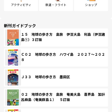
アクティビティ
鉄道・フライト
ショップ
新刊ガイドブック
１５ 地球の歩き方 島旅 伊豆大島 利島（伊豆諸
島①）３訂版
Ｃ０２ 地球の歩き方 ハワイ島 ２０２７～２０２
８
Ｊ３３ 地球の歩き方 墨田区
０２ 地球の歩き方 島旅 奄美大島 喜界島 加計
呂麻島（奄美群島１） ５訂版