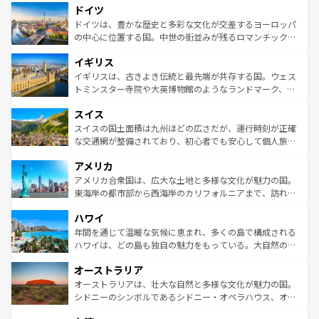
せる。地方によって風土や気候が異なるスペインはその個
ドイツ
で、幅広い魅力が詰まっている。華麗な宮殿、歴史的な大
性で訪れる人を魅了する。 なお、新着のスペイン情報は
コ
聖堂、美しいビーチ、そして豊かな自然が、訪れる者を心
ドイツは、豊かな歴史と多彩な文化が交差するヨーロッパ
ンテンツ一覧
を参照してほしい。
から魅了する。また、フランスは美食の国としても知ら
の中心に位置する国。中世の街並みが残るロマンチック街
れ、フランス料理はユネスコ無形文化遺産にも登録されて
道から、未来を先取りするようなモダンな都市まで多様な
イギリス
いる。シャンパンの発祥地であるランス、プロヴァンスの
顔を持つこの国は、どこを歩いても飽きることがない。ベ
香り高いラベンダー畑など、多彩な楽しみ方が可能だ。さ
ルリンの文化的活気、バイエルン州のアルプスの絶景、そ
イギリスは、古きよき伝統と最先端が共存する国。ウェス
らに、パリ以外の地域にも魅力が溢れており、どの街角に
してライン川沿いのワイン畑といった風景は必見。ビール
トミンスター寺院や大英博物館のようなランドマーク、歴
も豊かな歴史と文化が息づいている。パリ以外の個性あふ
とソーセージを味わいながら地元の人と過ごす楽しい時間
史ある大学都市、美しい丘陵地帯や牧歌的な風景など、エ
れる地方に足を運ぶとそれぞれで全く異なる文化を体験で
スイス
は、お酒好きな人にはぜひ体験してほしい。 なお、新着の
リアごとに異なる魅力がある。また、優雅なアフタヌーン
きるだろう。 なお、新着のフランス情報は
コンテンツ一覧
ドイツ情報は
コンテンツ一覧
を参照してほしい。
ティー、ビール好きにはたまらない英国パブ、サッカー観
スイスの国土面積は九州ほどの広さだが、運行時刻が正確
を参照してほしい。
戦など、本場だからこそできる体験も豊富。イギリスを旅
な交通網が整備されており、初心者でも安心して個人旅行
して楽しみつくそう。 なお、新着のイギリス情報は
コンテ
を楽しめる。日本同様に時刻表どおりの旅が可能だ。中世
アメリカ
ンツ一覧
を参照してほしい。
の建物がそのまま残る町や、スイスならではのユニークな
博物館もあり、アルプス観光だけでなく町歩きも満喫する
アメリカ合衆国は、広大な土地と多様な文化が魅力の国。
ことができる。国民の所得が高いため物価も高いが、旅行
東海岸の都市部から西海岸のカリフォルニアまで、訪れる
者向けの交通パス提供のサービスもあり、うまく活用すれ
場所ごとに異なる風景と体験が待っている。ニューヨーク
ハワイ
ば市内交通費無料で観光を楽しむこともできる。 なお、新
のような巨大都市は、観光、ショッピング、エンターテイ
着のスイス情報は
コンテンツ一覧
を参照してほしい。
ンメントが詰まった刺激的なスポットだ。一方、アメリカ
年間を通じて温暖な気候に恵まれ、多くの島で構成される
西部には大自然が広がり、グランドキャニオンやイエロー
ハワイは、どの島も独自の魅力をもっている。大自然の神
ストーン国立公園といった絶景が堪能できる。さらに、南
秘を感じたいなら、火山が生み出した壮大な景観を誇るハ
オーストラリア
部のニューオーリンズでは、音楽と美食が融合した独特の
ワイ島は見逃せない。また、定番の観光地といえばオアフ
文化が魅力。旅行者はアメリカの各地域で異なる魅力を楽
島だが、静かな自然を求めるならマウイ島やカウアイ島が
オーストラリアは、壮大な自然と多様な文化が魅力の国。
しみながら、その多様性と豊かな歴史を感じることができ
おすすめ。エメラルドグリーンに輝く海をはじめ、豊かな
シドニーのシンボルであるシドニー・オペラハウス、オー
るだろう。車でのロードトリップや列車の旅も、アメリカ
文化や歴史が息づいている。「アロハスピリット」と呼ば
ストラリア東海岸北部に広がる大サンゴ礁地帯グレートバ