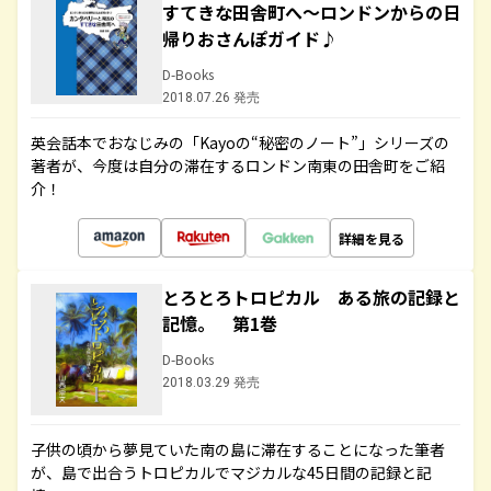
すてきな田舎町へ～ロンドンからの日
帰りおさんぽガイド♪
D-Books
2018.07.26 発売
英会話本でおなじみの「Kayoの“秘密のノート”」シリーズの
著者が、今度は自分の滞在するロンドン南東の田舎町をご紹
介！
詳細を見る
とろとろトロピカル ある旅の記録と
記憶。 第1巻
D-Books
2018.03.29 発売
子供の頃から夢見ていた南の島に滞在することになった筆者
が、島で出合うトロピカルでマジカルな45日間の記録と記