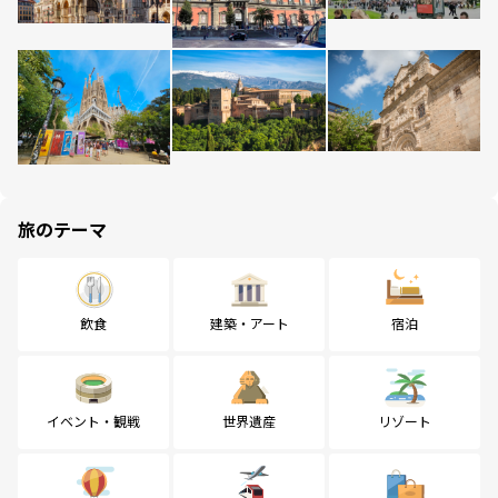
旅のテーマ
飲食
建築・アート
宿泊
イベント・観戦
世界遺産
リゾート