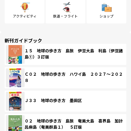
アクティビティ
鉄道・フライト
ショップ
新刊ガイドブック
１５ 地球の歩き方 島旅 伊豆大島 利島（伊豆諸
島①）３訂版
Ｃ０２ 地球の歩き方 ハワイ島 ２０２７～２０２
８
Ｊ３３ 地球の歩き方 墨田区
０２ 地球の歩き方 島旅 奄美大島 喜界島 加計
呂麻島（奄美群島１） ５訂版