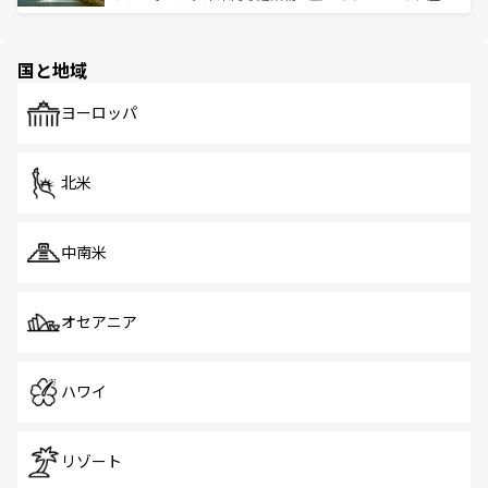
ける。 なお、新着のタイ情報は
コンテンツ一覧
を参照して
そう。 なお、新着の香港情報は
コンテンツ一覧
を参照して
と伝統を感じられるエスニックタウン、多数の緑豊かな公
ほしい。
ほしい。
園や自然保護区など、自然が調和した近代的な景観と文化
の多様性あふれるカラフルな町は、どこを歩いても新しい
国と地域
発見がある。さらに、治安のよさや充実した公共交通機関
も、旅行者にとっては魅力的なポイント。グルメも豊富
で、ホーカーズは地元の風情を楽しめる外せないスポット
ヨーロッパ
だ。訪れる人を飽きさせないシンガポールで、多様な魅力
を体感しよう。 なお、新着のシンガポール情報は
コンテン
ツ一覧
を参照してほしい。
北米
中南米
オセアニア
ハワイ
リゾート