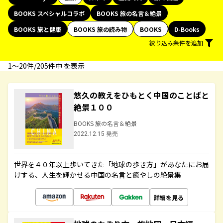
BOOKS スペシャルコラボ
BOOKS 旅の名言＆絶景
BOOKS 旅と健康
BOOKS 旅の読み物
BOOKS
D-Books
絞り込み条件を追加
1〜20件/205件中 を表示
悠久の教えをひもとく中国のことばと
絶景１００
BOOKS 旅の名言＆絶景
2022.12.15 発売
世界を４０年以上歩いてきた「地球の歩き方」があなたにお届
けする、人生を輝かせる中国の名言と癒やしの絶景集
詳細を見る