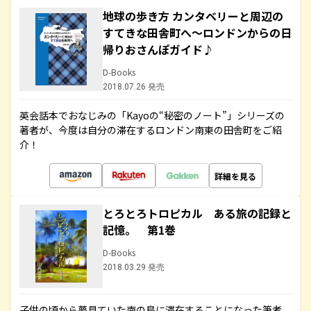
地球の歩き方 カンタベリーと周辺の
すてきな田舎町へ～ロンドンからの日
帰りおさんぽガイド♪
D-Books
2018.07.26 発売
英会話本でおなじみの「Kayoの“秘密のノート”」シリーズの
著者が、今度は自分の滞在するロンドン南東の田舎町をご紹
介！
詳細を見る
とろとろトロピカル ある旅の記録と
記憶。 第1巻
D-Books
2018.03.29 発売
子供の頃から夢見ていた南の島に滞在することになった筆者