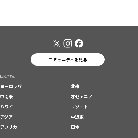
コミュニティを見る
国と地域
ヨーロッパ
北米
中南米
オセアニア
ハワイ
リゾート
アジア
中近東
アフリカ
日本