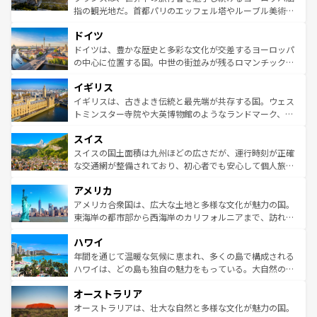
アートに溢れた街角から、地方では古代ローマ遺跡や中世
指の観光地だ。首都パリのエッフェル塔やルーブル美術館
の城塞都市、穏やかなビーチリゾートまで多彩な表情を見
といった象徴的なスポットから、田舎町の古風な美しさま
せる。地方によって風土や気候が異なるスペインはその個
ドイツ
で、幅広い魅力が詰まっている。華麗な宮殿、歴史的な大
性で訪れる人を魅了する。 なお、新着のスペイン情報は
コ
聖堂、美しいビーチ、そして豊かな自然が、訪れる者を心
ドイツは、豊かな歴史と多彩な文化が交差するヨーロッパ
ンテンツ一覧
を参照してほしい。
から魅了する。また、フランスは美食の国としても知ら
の中心に位置する国。中世の街並みが残るロマンチック街
れ、フランス料理はユネスコ無形文化遺産にも登録されて
道から、未来を先取りするようなモダンな都市まで多様な
イギリス
いる。シャンパンの発祥地であるランス、プロヴァンスの
顔を持つこの国は、どこを歩いても飽きることがない。ベ
香り高いラベンダー畑など、多彩な楽しみ方が可能だ。さ
ルリンの文化的活気、バイエルン州のアルプスの絶景、そ
イギリスは、古きよき伝統と最先端が共存する国。ウェス
らに、パリ以外の地域にも魅力が溢れており、どの街角に
してライン川沿いのワイン畑といった風景は必見。ビール
トミンスター寺院や大英博物館のようなランドマーク、歴
も豊かな歴史と文化が息づいている。パリ以外の個性あふ
とソーセージを味わいながら地元の人と過ごす楽しい時間
史ある大学都市、美しい丘陵地帯や牧歌的な風景など、エ
れる地方に足を運ぶとそれぞれで全く異なる文化を体験で
スイス
は、お酒好きな人にはぜひ体験してほしい。 なお、新着の
リアごとに異なる魅力がある。また、優雅なアフタヌーン
きるだろう。 なお、新着のフランス情報は
コンテンツ一覧
ドイツ情報は
コンテンツ一覧
を参照してほしい。
ティー、ビール好きにはたまらない英国パブ、サッカー観
スイスの国土面積は九州ほどの広さだが、運行時刻が正確
を参照してほしい。
戦など、本場だからこそできる体験も豊富。イギリスを旅
な交通網が整備されており、初心者でも安心して個人旅行
して楽しみつくそう。 なお、新着のイギリス情報は
コンテ
を楽しめる。日本同様に時刻表どおりの旅が可能だ。中世
アメリカ
ンツ一覧
を参照してほしい。
の建物がそのまま残る町や、スイスならではのユニークな
博物館もあり、アルプス観光だけでなく町歩きも満喫する
アメリカ合衆国は、広大な土地と多様な文化が魅力の国。
ことができる。国民の所得が高いため物価も高いが、旅行
東海岸の都市部から西海岸のカリフォルニアまで、訪れる
者向けの交通パス提供のサービスもあり、うまく活用すれ
場所ごとに異なる風景と体験が待っている。ニューヨーク
ハワイ
ば市内交通費無料で観光を楽しむこともできる。 なお、新
のような巨大都市は、観光、ショッピング、エンターテイ
着のスイス情報は
コンテンツ一覧
を参照してほしい。
ンメントが詰まった刺激的なスポットだ。一方、アメリカ
年間を通じて温暖な気候に恵まれ、多くの島で構成される
西部には大自然が広がり、グランドキャニオンやイエロー
ハワイは、どの島も独自の魅力をもっている。大自然の神
ストーン国立公園といった絶景が堪能できる。さらに、南
秘を感じたいなら、火山が生み出した壮大な景観を誇るハ
オーストラリア
部のニューオーリンズでは、音楽と美食が融合した独特の
ワイ島は見逃せない。また、定番の観光地といえばオアフ
文化が魅力。旅行者はアメリカの各地域で異なる魅力を楽
島だが、静かな自然を求めるならマウイ島やカウアイ島が
オーストラリアは、壮大な自然と多様な文化が魅力の国。