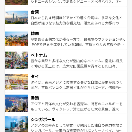
しみながら、その多様性と豊かな歴史を感じることができ
おすすめ。エメラルドグリーンに輝く海をはじめ、豊かな
シドニーのシンボルであるシドニー・オペラハウス、オー
るだろう。車でのロードトリップや列車の旅も、アメリカ
文化や歴史が息づいている。「アロハスピリット」と呼ば
ストラリア東海岸北部に広がる大サンゴ礁地帯グレートバ
ならではの贅沢な旅のスタイルだ。 なお、新着のアメリカ
台湾
れるおもてなしの心で訪れる人々を迎えてくれるハワイの
リアリーフや大陸中央部にそびえるウルル（エアーズロッ
情報は
コンテンツ一覧
を参照してほしい。
人々、おいしいローカルフードやハワイアンミュージッ
ク）、タスマニアの美しい原生林やケアンズの熱帯雨林な
日本から約４時間ほどでたどり着く台湾は、多彩な文化と
ク、伝統的なフラダンスなど、すべてがハワイの魅力を彩
ど、見どころがたくさん。また、カフェやワイン、オージ
自然が織りなす魅力的な観光地。活気あふれる大都市の台
っている。訪れるたびに新しい発見と感動が待っているハ
ービーフなどの食文化も豊かで、美味しいものであふれて
北やノスタルジックな町並みが人気な九份（ジォウフェ
ワイを、存分に味わってほしい。 なお、新着のハワイ情報
韓国
いる。アクティビティも充実しており、サーフィンやダイ
ン）、静ひつな山岳地帯である台湾東部など、都市の喧騒
は
コンテンツ一覧
を参照してほしい。
ビング、ハイキングなど、アウトドア好きにはたまらな
と山間の静けさが共存しており、訪れる人に新しい発見と
歴史ある王朝文化が残る一方で、最先端のファッションやK
い。オーストラリアの多彩な魅力を存分に味わいつくそ
驚きをもたらしてくれる。また、奥深い台湾の食文化も魅
-POPで世界を席巻している韓国。首都ソウルの宮殿や伝統
う。 なお、新着のオーストラリア情報は
コンテンツ一覧
を
力で、夜市などの屋台グルメから高級料理、ヘルシーで美
家屋が並ぶエリアでは韓国の歴史と文化に浸ることがで
参照してほしい。
ベトナム
容にもいいと評判のスイーツなど、バラエティ豊かな料理
き、地方に足を延ばせば四季折々の自然美を楽しむことが
が味わえる。 なお、新着の台湾情報は
コンテンツ一覧
を参
できる。そして、キムチや焼肉、絶品のストリートフード
豊かな自然と多様な文化が魅力的なベトナム。南北に細長
照してほしい。
まで、さまざまな韓国料理が待っている。夜には、韓国な
く伸びる国土には、広大な田園風景や青々とした山々、世
らではのナイトライフも堪能できる。あたたかいホスピタ
界遺産に登録された壮大な自然景観が点在し、都市部では
タイ
リティに包まれながら、韓国の多彩な魅力を心ゆくまで味
急速な発展と共に伝統が息づく。ハノイの古い町並みやホ
わってみてほしい。 なお、新着の韓国情報は
コンテンツ一
ーチミン市のフランス統治時代の建物も、独特の雰囲気を
タイは、東南アジアに位置する豊かな自然と歴史が息づく
覧
を参照してほしい。
醸し出している。また、バラエティの豊かさとおいしさで
国だ。首都バンコクは高層ビルが立ち並ぶ一方、伝統的な
世界中の食通を魅了してやまないベトナム料理も魅力のひ
寺院や市場がいたるところに点在し、古きよき文化と現代
香港
とつ。フォーやバインミー、ベトナムコーヒーなどは、ぜ
の活気が交差している。北部ではチェンマイなどの山岳地
ひ現地で味わいたい。どの地域を訪れてもあたたかい人々
帯で自然と触れ合い、南部ではプーケットやクラビの美し
アジアと西洋の文化が交わる香港は、特有のエネルギーを
が旅行者を迎えてくれるので、きっと忘れられない旅にな
いビーチでリゾート気分を楽しむことができる。タイ料理
もっている。ヴィクトリア湾に広がる壮大な景色、近未来
るはずだ。 なお、新着のベトナム情報は
コンテンツ一覧
を
は世界的に有名で、屋台から高級レストランまで味覚を刺
的なアートスポット、そして歴史と現代が融合した町並
参照してほしい。
シンガポール
激する。気候は一年中温暖で、どの季節にも異なる楽しみ
み、どこを訪れても感動するはず。観光スポットが密集し
が待っている。親しみやすいタイの人々、仏教を中心とし
ており、効率よく見どころを回れるのも魅力。息をのむよ
アジアの交差点として多文化が融合した独自の魅力を放つ
た文化、そして多様な観光資源が、訪れる旅人を魅了し続
うな絶景から文化的な体験まで、香港を存分に楽しみ尽く
シンガポール。未来的な建築物が並ぶマリーナベイ、歴史