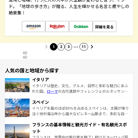
ド。「地球の歩き方」が贈る、人生を輝かせる名言と癒やしの
絶景集！
詳細を見る
…
1
2
3
11
AD
AD
人気の国と地域から探す
イタリア
イタリアは歴史、文化、グルメ、自然と多彩な魅力にあふ
れた国。
ローマ
の古代遺跡やフィレンツェのルネッサンス
美術、ヴェネツィアの運河など、歴史あるスポットはもち
スペイン
ろん、トスカーナの美しい田園風景やアマルフィ海岸の絶
景など、自然景観も見逃せない。観光の合間には、本場の
イベリア半島のほぼ80％を占めるスペインは、太陽が降り
ピザやパスタなど、絶品のイタリア料理を堪能することも
注ぐ地中海沿岸から雄大なピレネー山脈まで、多彩な自然
できる。朝目覚めてから夜眠るまで、すべての瞬間を楽し
と文化が詰まったヨーロッパ屈指の旅行先だ。多様な地域
フランスの基本情報と観光ガイド・有名観光スポ
ませてくれるイタリアで、忘れられない旅をしてみよう！
文化が根付くこの国では、情熱的なフラメンコ、熱気あふ
なお、新着のイタリア情報は
コンテンツ一覧
を参照してほ
れる闘牛、そして美味しいタパスが生活の一部となってい
ット
しい。
る。首都マドリードの洗練された雰囲気や、バルセロナの
フランスは、世界中の旅行者を魅了し続けるヨーロッパ屈