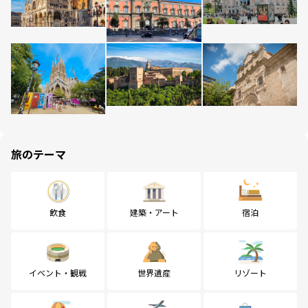
旅のテーマ
飲食
建築・アート
宿泊
イベント・観戦
世界遺産
リゾート