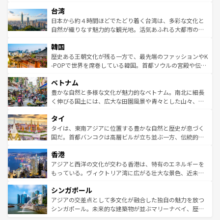
れるおもてなしの心で訪れる人々を迎えてくれるハワイの
ストラリア東海岸北部に広がる大サンゴ礁地帯グレートバ
情報は
コンテンツ一覧
を参照してほしい。
人々、おいしいローカルフードやハワイアンミュージッ
台湾
リアリーフや大陸中央部にそびえるウルル（エアーズロッ
ク、伝統的なフラダンスなど、すべてがハワイの魅力を彩
ク）、タスマニアの美しい原生林やケアンズの熱帯雨林な
日本から約４時間ほどでたどり着く台湾は、多彩な文化と
っている。訪れるたびに新しい発見と感動が待っているハ
ど、見どころがたくさん。また、カフェやワイン、オージ
自然が織りなす魅力的な観光地。活気あふれる大都市の台
ワイを、存分に味わってほしい。 なお、新着のハワイ情報
ービーフなどの食文化も豊かで、美味しいものであふれて
北やノスタルジックな町並みが人気な九份（ジォウフェ
は
コンテンツ一覧
を参照してほしい。
韓国
いる。アクティビティも充実しており、サーフィンやダイ
ン）、静ひつな山岳地帯である台湾東部など、都市の喧騒
ビング、ハイキングなど、アウトドア好きにはたまらな
と山間の静けさが共存しており、訪れる人に新しい発見と
歴史ある王朝文化が残る一方で、最先端のファッションやK
い。オーストラリアの多彩な魅力を存分に味わいつくそ
驚きをもたらしてくれる。また、奥深い台湾の食文化も魅
-POPで世界を席巻している韓国。首都ソウルの宮殿や伝統
う。 なお、新着のオーストラリア情報は
コンテンツ一覧
を
力で、夜市などの屋台グルメから高級料理、ヘルシーで美
家屋が並ぶエリアでは韓国の歴史と文化に浸ることがで
参照してほしい。
ベトナム
容にもいいと評判のスイーツなど、バラエティ豊かな料理
き、地方に足を延ばせば四季折々の自然美を楽しむことが
が味わえる。 なお、新着の台湾情報は
コンテンツ一覧
を参
できる。そして、キムチや焼肉、絶品のストリートフード
豊かな自然と多様な文化が魅力的なベトナム。南北に細長
照してほしい。
まで、さまざまな韓国料理が待っている。夜には、韓国な
く伸びる国土には、広大な田園風景や青々とした山々、世
らではのナイトライフも堪能できる。あたたかいホスピタ
界遺産に登録された壮大な自然景観が点在し、都市部では
タイ
リティに包まれながら、韓国の多彩な魅力を心ゆくまで味
急速な発展と共に伝統が息づく。ハノイの古い町並みやホ
わってみてほしい。 なお、新着の韓国情報は
コンテンツ一
ーチミン市のフランス統治時代の建物も、独特の雰囲気を
タイは、東南アジアに位置する豊かな自然と歴史が息づく
覧
を参照してほしい。
醸し出している。また、バラエティの豊かさとおいしさで
国だ。首都バンコクは高層ビルが立ち並ぶ一方、伝統的な
世界中の食通を魅了してやまないベトナム料理も魅力のひ
寺院や市場がいたるところに点在し、古きよき文化と現代
香港
とつ。フォーやバインミー、ベトナムコーヒーなどは、ぜ
の活気が交差している。北部ではチェンマイなどの山岳地
ひ現地で味わいたい。どの地域を訪れてもあたたかい人々
帯で自然と触れ合い、南部ではプーケットやクラビの美し
アジアと西洋の文化が交わる香港は、特有のエネルギーを
が旅行者を迎えてくれるので、きっと忘れられない旅にな
いビーチでリゾート気分を楽しむことができる。タイ料理
もっている。ヴィクトリア湾に広がる壮大な景色、近未来
るはずだ。 なお、新着のベトナム情報は
コンテンツ一覧
を
は世界的に有名で、屋台から高級レストランまで味覚を刺
的なアートスポット、そして歴史と現代が融合した町並
参照してほしい。
シンガポール
激する。気候は一年中温暖で、どの季節にも異なる楽しみ
み、どこを訪れても感動するはず。観光スポットが密集し
が待っている。親しみやすいタイの人々、仏教を中心とし
ており、効率よく見どころを回れるのも魅力。息をのむよ
アジアの交差点として多文化が融合した独自の魅力を放つ
た文化、そして多様な観光資源が、訪れる旅人を魅了し続
うな絶景から文化的な体験まで、香港を存分に楽しみ尽く
シンガポール。未来的な建築物が並ぶマリーナベイ、歴史
ける。 なお、新着のタイ情報は
コンテンツ一覧
を参照して
そう。 なお、新着の香港情報は
コンテンツ一覧
を参照して
と伝統を感じられるエスニックタウン、多数の緑豊かな公