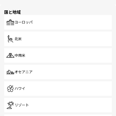
ほしい。
ほしい。
園や自然保護区など、自然が調和した近代的な景観と文化
の多様性あふれるカラフルな町は、どこを歩いても新しい
国と地域
発見がある。さらに、治安のよさや充実した公共交通機関
も、旅行者にとっては魅力的なポイント。グルメも豊富
で、ホーカーズは地元の風情を楽しめる外せないスポット
ヨーロッパ
だ。訪れる人を飽きさせないシンガポールで、多様な魅力
を体感しよう。 なお、新着のシンガポール情報は
コンテン
ツ一覧
を参照してほしい。
北米
中南米
オセアニア
ハワイ
リゾート