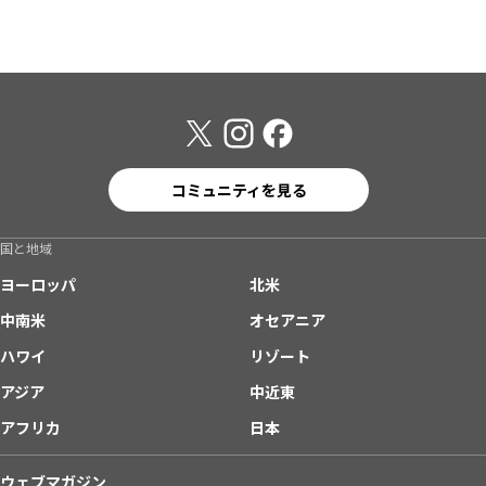
コミュニティを見る
国と地域
ヨーロッパ
北米
中南米
オセアニア
ハワイ
リゾート
アジア
中近東
アフリカ
日本
ウェブマガジン