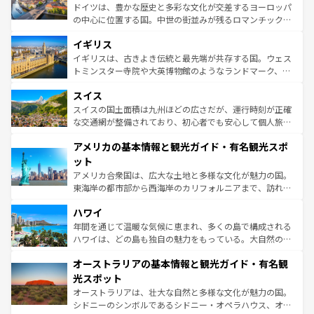
ンテンツ一覧
を参照してほしい。
から魅了する。また、フランスは美食の国としても知ら
ドイツは、豊かな歴史と多彩な文化が交差するヨーロッパ
れ、フランス料理はユネスコ無形文化遺産にも登録されて
の中心に位置する国。中世の街並みが残るロマンチック街
いる。シャンパンの発祥地であるランス、プロヴァンスの
道から、未来を先取りするようなモダンな都市まで多様な
香り高いラベンダー畑など、多彩な楽しみ方が可能だ。さ
イギリス
顔を持つこの国は、どこを歩いても飽きることがない。ベ
らに、パリ以外の地域にも魅力が溢れており、どの街角に
ルリンの文化的活気、バイエルン州のアルプスの絶景、そ
イギリスは、古きよき伝統と最先端が共存する国。ウェス
も豊かな歴史と文化が息づいている。パリ以外の個性あふ
してライン川沿いのワイン畑といった風景は必見。ビール
トミンスター寺院や大英博物館のようなランドマーク、歴
れる地方に足を運ぶとそれぞれで全く異なる文化を体験で
とソーセージを味わいながら地元の人と過ごす楽しい時間
史ある大学都市、美しい丘陵地帯や牧歌的な風景など、エ
きるだろう。 なお、新着のフランス情報は
コンテンツ一覧
スイス
は、お酒好きな人にはぜひ体験してほしい。 なお、新着の
リアごとに異なる魅力がある。また、優雅なアフタヌーン
を参照してほしい。
ドイツ情報は
コンテンツ一覧
を参照してほしい。
ティー、ビール好きにはたまらない英国パブ、サッカー観
スイスの国土面積は九州ほどの広さだが、運行時刻が正確
戦など、本場だからこそできる体験も豊富。イギリスを旅
な交通網が整備されており、初心者でも安心して個人旅行
して楽しみつくそう。 なお、新着のイギリス情報は
コンテ
を楽しめる。日本同様に時刻表どおりの旅が可能だ。中世
アメリカの基本情報と観光ガイド・有名観光スポ
ンツ一覧
を参照してほしい。
の建物がそのまま残る町や、スイスならではのユニークな
博物館もあり、アルプス観光だけでなく町歩きも満喫する
ット
ことができる。国民の所得が高いため物価も高いが、旅行
アメリカ合衆国は、広大な土地と多様な文化が魅力の国。
者向けの交通パス提供のサービスもあり、うまく活用すれ
東海岸の都市部から西海岸のカリフォルニアまで、訪れる
ば市内交通費無料で観光を楽しむこともできる。 なお、新
場所ごとに異なる風景と体験が待っている。ニューヨーク
着のスイス情報は
コンテンツ一覧
を参照してほしい。
ハワイ
のような巨大都市は、観光、ショッピング、エンターテイ
ンメントが詰まった刺激的なスポットだ。一方、アメリカ
年間を通じて温暖な気候に恵まれ、多くの島で構成される
西部には大自然が広がり、グランドキャニオンやイエロー
ハワイは、どの島も独自の魅力をもっている。大自然の神
ストーン国立公園といった絶景が堪能できる。さらに、南
秘を感じたいなら、火山が生み出した壮大な景観を誇るハ
オーストラリアの基本情報と観光ガイド・有名観
部のニューオーリンズでは、音楽と美食が融合した独特の
ワイ島は見逃せない。また、定番の観光地といえばオアフ
文化が魅力。旅行者はアメリカの各地域で異なる魅力を楽
島だが、静かな自然を求めるならマウイ島やカウアイ島が
光スポット
しみながら、その多様性と豊かな歴史を感じることができ
おすすめ。エメラルドグリーンに輝く海をはじめ、豊かな
オーストラリアは、壮大な自然と多様な文化が魅力の国。
るだろう。車でのロードトリップや列車の旅も、アメリカ
文化や歴史が息づいている。「アロハスピリット」と呼ば
シドニーのシンボルであるシドニー・オペラハウス、オー
ならではの贅沢な旅のスタイルだ。 なお、新着のアメリカ