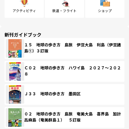
アクティビティ
鉄道・フライト
ショップ
新刊ガイドブック
１５ 地球の歩き方 島旅 伊豆大島 利島（伊豆諸
島①）３訂版
Ｃ０２ 地球の歩き方 ハワイ島 ２０２７～２０２
８
Ｊ３３ 地球の歩き方 墨田区
０２ 地球の歩き方 島旅 奄美大島 喜界島 加計
呂麻島（奄美群島１） ５訂版