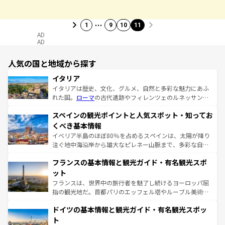
…
1
9
10
11
AD
AD
人気の国と地域から探す
イタリア
イタリアは歴史、文化、グルメ、自然と多彩な魅力にあふ
れた国。
ローマ
の古代遺跡やフィレンツェのルネッサンス
美術、ヴェネツィアの運河など、歴史あるスポットはもち
スペインの観光ポイントと人気スポット・知ってお
ろん、トスカーナの美しい田園風景やアマルフィ海岸の絶
景など、自然景観も見逃せない。観光の合間には、本場の
くべき基本情報
ピザやパスタなど、絶品のイタリア料理を堪能することも
イベリア半島のほぼ80％を占めるスペインは、太陽が降り
できる。朝目覚めてから夜眠るまで、すべての瞬間を楽し
注ぐ地中海沿岸から雄大なピレネー山脈まで、多彩な自然
ませてくれるイタリアで、忘れられない旅をしてみよう！
と文化が詰まったヨーロッパ屈指の旅行先だ。多様な地域
なお、新着のイタリア情報は
コンテンツ一覧
を参照してほ
フランスの基本情報と観光ガイド・有名観光スポ
文化が根付くこの国では、情熱的なフラメンコ、熱気あふ
しい。
れる闘牛、そして美味しいタパスが生活の一部となってい
ット
る。首都マドリードの洗練された雰囲気や、バルセロナの
フランスは、世界中の旅行者を魅了し続けるヨーロッパ屈
アートに溢れた街角から、地方では古代ローマ遺跡や中世
指の観光地だ。首都パリのエッフェル塔やルーブル美術館
の城塞都市、穏やかなビーチリゾートまで多彩な表情を見
といった象徴的なスポットから、田舎町の古風な美しさま
せる。地方によって風土や気候が異なるスペインはその個
ドイツの基本情報と観光ガイド・有名観光スポッ
で、幅広い魅力が詰まっている。華麗な宮殿、歴史的な大
性で訪れる人を魅了する。 なお、新着のスペイン情報は
コ
聖堂、美しいビーチ、そして豊かな自然が、訪れる者を心
ト