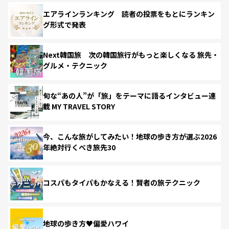
エアラインランキング 読者の投票をもとにランキン
グ形式で発表
Next韓国旅 次の韓国旅行がもっと楽しくなる 旅先・
グルメ・テクニック
旬な“あの人”が「旅」をテーマに語るインタビュー連
載 MY TRAVEL STORY
今、こんな旅がしてみたい！地球の歩き方が選ぶ2026
年絶対行くべき旅先30
コスパもタイパもかなえる！賢者の旅テクニック
地球の歩き方♥偏愛ハワイ