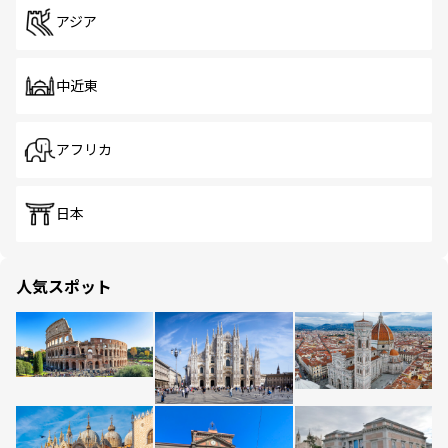
アジア
中近東
アフリカ
日本
人気スポット