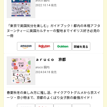
aruco 国内
2022.10.14 発売
「東京で英国気分を楽しむ」ガイドブック！都内の本格アフタ
ヌーンティーに英国カルチャーの聖地までイギリス好き必見の
一冊
詳細を見る
ａｒｕｃｏ 京都
aruco 国内
2024.04.18 発売
春夏秋冬の楽しみ方に推し活、テイクアウトグルメから京スイ
ーツ・京小物まで、京都のよくばり女子旅の最強ガイド！