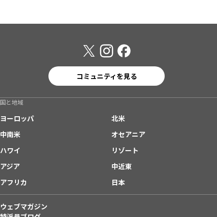
コミュニティを見る
国と地域
ヨーロッパ
北米
中南米
オセアニア
ハワイ
リゾート
アジア
中近東
アフリカ
日本
ウェブマガジン
特派員ブログ