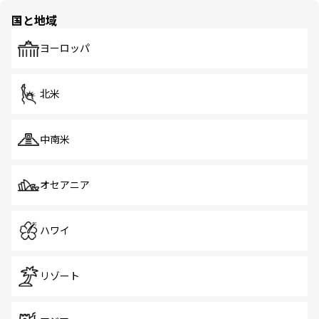
の多様性あふれるカラフルな町は、どこを歩いても新しい
国と地域
発見がある。さらに、治安のよさや充実した公共交通機関
も、旅行者にとっては魅力的なポイント。グルメも豊富
で、ホーカーズは地元の風情を楽しめる外せないスポット
ヨーロッパ
だ。訪れる人を飽きさせないシンガポールで、多様な魅力
を体感しよう。 なお、新着のシンガポール情報は
コンテン
ツ一覧
を参照してほしい。
北米
中南米
オセアニア
ハワイ
リゾート