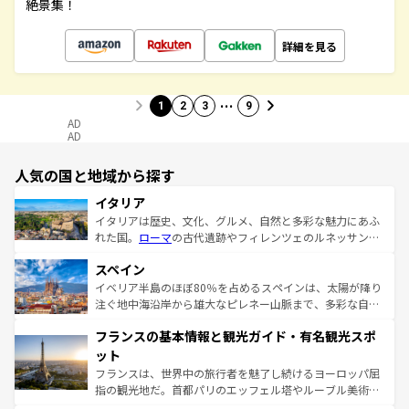
絶景集！
詳細を見る
…
1
2
3
9
AD
AD
人気の国と地域から探す
イタリア
イタリアは歴史、文化、グルメ、自然と多彩な魅力にあふ
れた国。
ローマ
の古代遺跡やフィレンツェのルネッサンス
美術、ヴェネツィアの運河など、歴史あるスポットはもち
スペイン
ろん、トスカーナの美しい田園風景やアマルフィ海岸の絶
景など、自然景観も見逃せない。観光の合間には、本場の
イベリア半島のほぼ80％を占めるスペインは、太陽が降り
ピザやパスタなど、絶品のイタリア料理を堪能することも
注ぐ地中海沿岸から雄大なピレネー山脈まで、多彩な自然
できる。朝目覚めてから夜眠るまで、すべての瞬間を楽し
と文化が詰まったヨーロッパ屈指の旅行先だ。多様な地域
フランスの基本情報と観光ガイド・有名観光スポ
ませてくれるイタリアで、忘れられない旅をしてみよう！
文化が根付くこの国では、情熱的なフラメンコ、熱気あふ
なお、新着のイタリア情報は
コンテンツ一覧
を参照してほ
れる闘牛、そして美味しいタパスが生活の一部となってい
ット
しい。
る。首都マドリードの洗練された雰囲気や、バルセロナの
フランスは、世界中の旅行者を魅了し続けるヨーロッパ屈
アートに溢れた街角から、地方では古代ローマ遺跡や中世
指の観光地だ。首都パリのエッフェル塔やルーブル美術館
の城塞都市、穏やかなビーチリゾートまで多彩な表情を見
といった象徴的なスポットから、田舎町の古風な美しさま