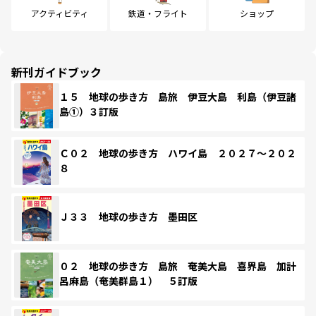
アクティビティ
鉄道・フライト
ショップ
新刊ガイドブック
１５ 地球の歩き方 島旅 伊豆大島 利島（伊豆諸
島①）３訂版
Ｃ０２ 地球の歩き方 ハワイ島 ２０２７～２０２
８
Ｊ３３ 地球の歩き方 墨田区
０２ 地球の歩き方 島旅 奄美大島 喜界島 加計
呂麻島（奄美群島１） ５訂版