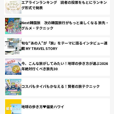
エアラインランキング 読者の投票をもとにランキン
グ形式で発表
Next韓国旅 次の韓国旅行がもっと楽しくなる 旅先・
グルメ・テクニック
旬な“あの人”が「旅」をテーマに語るインタビュー連
載 MY TRAVEL STORY
今、こんな旅がしてみたい！地球の歩き方が選ぶ2026
年絶対行くべき旅先30
コスパもタイパもかなえる！賢者の旅テクニック
地球の歩き方♥偏愛ハワイ