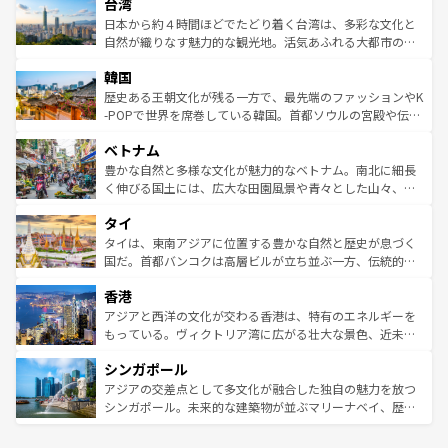
ならではの贅沢な旅のスタイルだ。 なお、新着のアメリカ
台湾
れるおもてなしの心で訪れる人々を迎えてくれるハワイの
リアリーフや大陸中央部にそびえるウルル（エアーズロッ
情報は
コンテンツ一覧
を参照してほしい。
人々、おいしいローカルフードやハワイアンミュージッ
ク）、タスマニアの美しい原生林やケアンズの熱帯雨林な
日本から約４時間ほどでたどり着く台湾は、多彩な文化と
ク、伝統的なフラダンスなど、すべてがハワイの魅力を彩
ど、見どころがたくさん。また、カフェやワイン、オージ
自然が織りなす魅力的な観光地。活気あふれる大都市の台
っている。訪れるたびに新しい発見と感動が待っているハ
ービーフなどの食文化も豊かで、美味しいものであふれて
北やノスタルジックな町並みが人気な九份（ジォウフェ
ワイを、存分に味わってほしい。 なお、新着のハワイ情報
韓国
いる。アクティビティも充実しており、サーフィンやダイ
ン）、静ひつな山岳地帯である台湾東部など、都市の喧騒
は
コンテンツ一覧
を参照してほしい。
ビング、ハイキングなど、アウトドア好きにはたまらな
と山間の静けさが共存しており、訪れる人に新しい発見と
歴史ある王朝文化が残る一方で、最先端のファッションやK
い。オーストラリアの多彩な魅力を存分に味わいつくそ
驚きをもたらしてくれる。また、奥深い台湾の食文化も魅
-POPで世界を席巻している韓国。首都ソウルの宮殿や伝統
う。 なお、新着のオーストラリア情報は
コンテンツ一覧
を
力で、夜市などの屋台グルメから高級料理、ヘルシーで美
家屋が並ぶエリアでは韓国の歴史と文化に浸ることがで
参照してほしい。
ベトナム
容にもいいと評判のスイーツなど、バラエティ豊かな料理
き、地方に足を延ばせば四季折々の自然美を楽しむことが
が味わえる。 なお、新着の台湾情報は
コンテンツ一覧
を参
できる。そして、キムチや焼肉、絶品のストリートフード
豊かな自然と多様な文化が魅力的なベトナム。南北に細長
照してほしい。
まで、さまざまな韓国料理が待っている。夜には、韓国な
く伸びる国土には、広大な田園風景や青々とした山々、世
らではのナイトライフも堪能できる。あたたかいホスピタ
界遺産に登録された壮大な自然景観が点在し、都市部では
タイ
リティに包まれながら、韓国の多彩な魅力を心ゆくまで味
急速な発展と共に伝統が息づく。ハノイの古い町並みやホ
わってみてほしい。 なお、新着の韓国情報は
コンテンツ一
ーチミン市のフランス統治時代の建物も、独特の雰囲気を
タイは、東南アジアに位置する豊かな自然と歴史が息づく
覧
を参照してほしい。
醸し出している。また、バラエティの豊かさとおいしさで
国だ。首都バンコクは高層ビルが立ち並ぶ一方、伝統的な
世界中の食通を魅了してやまないベトナム料理も魅力のひ
寺院や市場がいたるところに点在し、古きよき文化と現代
香港
とつ。フォーやバインミー、ベトナムコーヒーなどは、ぜ
の活気が交差している。北部ではチェンマイなどの山岳地
ひ現地で味わいたい。どの地域を訪れてもあたたかい人々
帯で自然と触れ合い、南部ではプーケットやクラビの美し
アジアと西洋の文化が交わる香港は、特有のエネルギーを
が旅行者を迎えてくれるので、きっと忘れられない旅にな
いビーチでリゾート気分を楽しむことができる。タイ料理
もっている。ヴィクトリア湾に広がる壮大な景色、近未来
るはずだ。 なお、新着のベトナム情報は
コンテンツ一覧
を
は世界的に有名で、屋台から高級レストランまで味覚を刺
的なアートスポット、そして歴史と現代が融合した町並
参照してほしい。
シンガポール
激する。気候は一年中温暖で、どの季節にも異なる楽しみ
み、どこを訪れても感動するはず。観光スポットが密集し
が待っている。親しみやすいタイの人々、仏教を中心とし
ており、効率よく見どころを回れるのも魅力。息をのむよ
アジアの交差点として多文化が融合した独自の魅力を放つ
た文化、そして多様な観光資源が、訪れる旅人を魅了し続
うな絶景から文化的な体験まで、香港を存分に楽しみ尽く
シンガポール。未来的な建築物が並ぶマリーナベイ、歴史
ける。 なお、新着のタイ情報は
コンテンツ一覧
を参照して
そう。 なお、新着の香港情報は
コンテンツ一覧
を参照して
と伝統を感じられるエスニックタウン、多数の緑豊かな公
ほしい。
ほしい。
園や自然保護区など、自然が調和した近代的な景観と文化