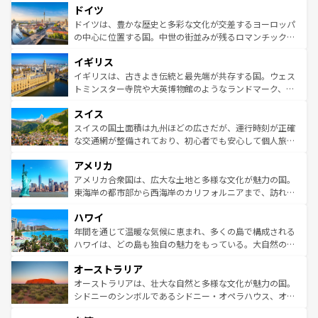
せる。地方によって風土や気候が異なるスペインはその個
ドイツ
で、幅広い魅力が詰まっている。華麗な宮殿、歴史的な大
性で訪れる人を魅了する。 なお、新着のスペイン情報は
コ
聖堂、美しいビーチ、そして豊かな自然が、訪れる者を心
ドイツは、豊かな歴史と多彩な文化が交差するヨーロッパ
ンテンツ一覧
を参照してほしい。
から魅了する。また、フランスは美食の国としても知ら
の中心に位置する国。中世の街並みが残るロマンチック街
れ、フランス料理はユネスコ無形文化遺産にも登録されて
道から、未来を先取りするようなモダンな都市まで多様な
イギリス
いる。シャンパンの発祥地であるランス、プロヴァンスの
顔を持つこの国は、どこを歩いても飽きることがない。ベ
香り高いラベンダー畑など、多彩な楽しみ方が可能だ。さ
ルリンの文化的活気、バイエルン州のアルプスの絶景、そ
イギリスは、古きよき伝統と最先端が共存する国。ウェス
らに、パリ以外の地域にも魅力が溢れており、どの街角に
してライン川沿いのワイン畑といった風景は必見。ビール
トミンスター寺院や大英博物館のようなランドマーク、歴
も豊かな歴史と文化が息づいている。パリ以外の個性あふ
とソーセージを味わいながら地元の人と過ごす楽しい時間
史ある大学都市、美しい丘陵地帯や牧歌的な風景など、エ
れる地方に足を運ぶとそれぞれで全く異なる文化を体験で
スイス
は、お酒好きな人にはぜひ体験してほしい。 なお、新着の
リアごとに異なる魅力がある。また、優雅なアフタヌーン
きるだろう。 なお、新着のフランス情報は
コンテンツ一覧
ドイツ情報は
コンテンツ一覧
を参照してほしい。
ティー、ビール好きにはたまらない英国パブ、サッカー観
スイスの国土面積は九州ほどの広さだが、運行時刻が正確
を参照してほしい。
戦など、本場だからこそできる体験も豊富。イギリスを旅
な交通網が整備されており、初心者でも安心して個人旅行
して楽しみつくそう。 なお、新着のイギリス情報は
コンテ
を楽しめる。日本同様に時刻表どおりの旅が可能だ。中世
アメリカ
ンツ一覧
を参照してほしい。
の建物がそのまま残る町や、スイスならではのユニークな
博物館もあり、アルプス観光だけでなく町歩きも満喫する
アメリカ合衆国は、広大な土地と多様な文化が魅力の国。
ことができる。国民の所得が高いため物価も高いが、旅行
東海岸の都市部から西海岸のカリフォルニアまで、訪れる
者向けの交通パス提供のサービスもあり、うまく活用すれ
場所ごとに異なる風景と体験が待っている。ニューヨーク
ハワイ
ば市内交通費無料で観光を楽しむこともできる。 なお、新
のような巨大都市は、観光、ショッピング、エンターテイ
着のスイス情報は
コンテンツ一覧
を参照してほしい。
ンメントが詰まった刺激的なスポットだ。一方、アメリカ
年間を通じて温暖な気候に恵まれ、多くの島で構成される
西部には大自然が広がり、グランドキャニオンやイエロー
ハワイは、どの島も独自の魅力をもっている。大自然の神
ストーン国立公園といった絶景が堪能できる。さらに、南
秘を感じたいなら、火山が生み出した壮大な景観を誇るハ
オーストラリア
部のニューオーリンズでは、音楽と美食が融合した独特の
ワイ島は見逃せない。また、定番の観光地といえばオアフ
文化が魅力。旅行者はアメリカの各地域で異なる魅力を楽
島だが、静かな自然を求めるならマウイ島やカウアイ島が
オーストラリアは、壮大な自然と多様な文化が魅力の国。
しみながら、その多様性と豊かな歴史を感じることができ
おすすめ。エメラルドグリーンに輝く海をはじめ、豊かな
シドニーのシンボルであるシドニー・オペラハウス、オー
るだろう。車でのロードトリップや列車の旅も、アメリカ
文化や歴史が息づいている。「アロハスピリット」と呼ば
ストラリア東海岸北部に広がる大サンゴ礁地帯グレートバ