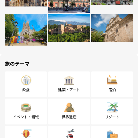
旅のテーマ
飲食
建築・アート
宿泊
イベント・観戦
世界遺産
リゾート