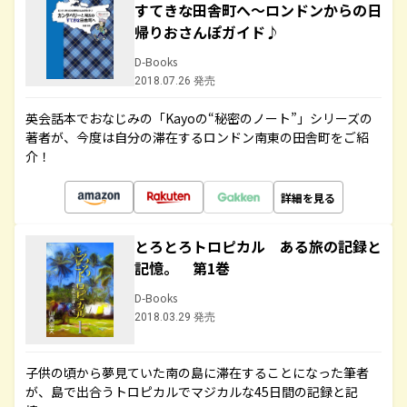
すてきな田舎町へ～ロンドンからの日
帰りおさんぽガイド♪
D-Books
2018.07.26 発売
英会話本でおなじみの「Kayoの“秘密のノート”」シリーズの
著者が、今度は自分の滞在するロンドン南東の田舎町をご紹
介！
詳細を見る
とろとろトロピカル ある旅の記録と
記憶。 第1巻
D-Books
2018.03.29 発売
子供の頃から夢見ていた南の島に滞在することになった筆者
が、島で出合うトロピカルでマジカルな45日間の記録と記