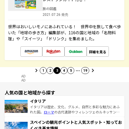
旅の図鑑
2021.07.26 発売
世界はおいしいモノにあふれている！ 世界中を旅して食べ歩
いた「地球の歩き方」編集部が、116の国と地域の「名物料
理」や「スイーツ」「ドリンク」を集めました。
詳細を見る
…
1
2
3
4
5
19
AD
AD
人気の国と地域から探す
イタリア
イタリアは歴史、文化、グルメ、自然と多彩な魅力にあふ
れた国。
ローマ
の古代遺跡やフィレンツェのルネッサンス
美術、ヴェネツィアの運河など、歴史あるスポットはもち
スペインの観光ポイントと人気スポット・知ってお
ろん、トスカーナの美しい田園風景やアマルフィ海岸の絶
景など、自然景観も見逃せない。観光の合間には、本場の
くべき基本情報