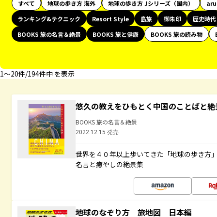
すべて
地球の歩き方 海外
地球の歩き方 Jシリーズ（国内）
ar
ランキング&テクニック
Resort Style
島旅
御朱印
歴史時代
BOOKS 旅の名言＆絶景
BOOKS 旅と健康
BOOKS 旅の読み物
1〜20件/194件中 を表示
悠久の教えをひもとく中国のことばと絶
BOOKS 旅の名言＆絶景
2022.12.15 発売
世界を４０年以上歩いてきた「地球の歩き方
名言と癒やしの絶景集
地球のなぞり方 旅地図 日本編