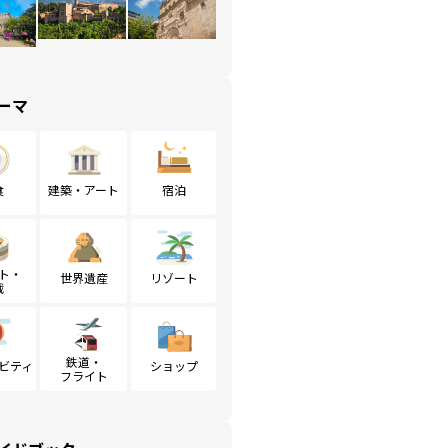
ーマ
食
建築・アート
宿泊
ト・
世界遺産
リゾート
戦
鉄道・
ビティ
ショップ
フライト