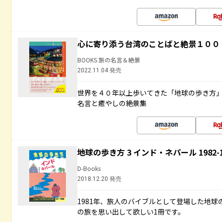
心に寄り添う台湾のことばと絶景１００
BOOKS 旅の名言＆絶景
2022.11.04 発売
世界を４０年以上歩いてきた「地球の歩き方
名言と癒やしの絶景集
地球の歩き方 3 インド・ネパール 1982
D-Books
2018.12.20 発売
1981年、旅人のバイブルとして登場した地
の旅を思い出して欲しい1冊です。