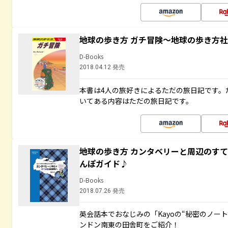
地球の歩き方 ガチ冒険～地球の歩き方
D-Books
2018.04.12 発売
本書は4人の旅好きによるただの旅日記です。
いてある内容はただの旅日記です。
地球の歩き方 カンタベリーと周辺のす
んぽガイド♪
D-Books
2018.07.26 発売
英会話本でおなじみの「Kayoの“秘密のノー
ンドン南東の田舎町をご紹介！