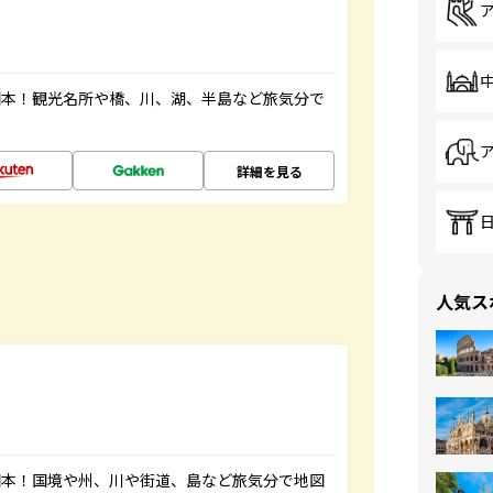
図本！観光名所や橋、川、湖、半島など旅気分で
詳細を見る
人気ス
図本！国境や州、川や街道、島など旅気分で地図