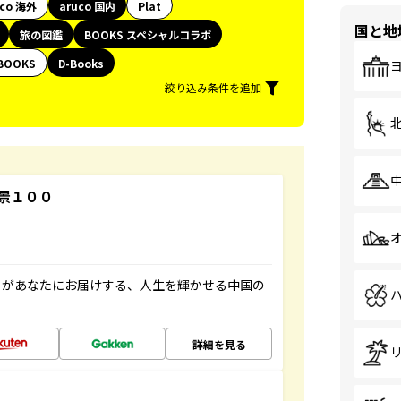
uco 海外
aruco 国内
Plat
国と地
旅の図鑑
BOOKS スペシャルコラボ
BOOKS
D-Books
絞り込み条件を追加
景１００
」があなたにお届けする、人生を輝かせる中国の
詳細を見る