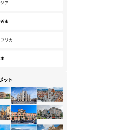
アジア
中近東
アフリカ
日本
ポット