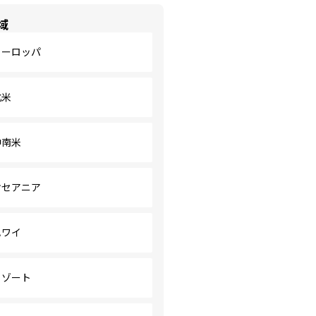
域
ヨーロッパ
北米
中南米
オセアニア
ハワイ
リゾート