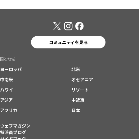
コミュニティを見る
国と地域
ヨーロッパ
北米
中南米
オセアニア
ハワイ
リゾート
アジア
中近東
アフリカ
日本
ウェブマガジン
特派員ブログ
ガイドブック