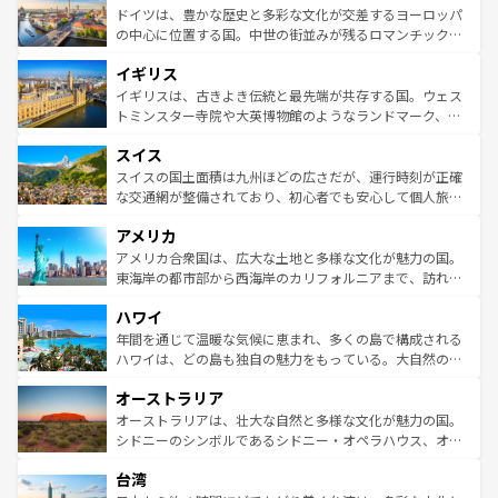
せる。地方によって風土や気候が異なるスペインはその個
聖堂、美しいビーチ、そして豊かな自然が、訪れる者を心
ドイツは、豊かな歴史と多彩な文化が交差するヨーロッパ
性で訪れる人を魅了する。 なお、新着のスペイン情報は
コ
から魅了する。また、フランスは美食の国としても知ら
の中心に位置する国。中世の街並みが残るロマンチック街
ンテンツ一覧
を参照してほしい。
れ、フランス料理はユネスコ無形文化遺産にも登録されて
道から、未来を先取りするようなモダンな都市まで多様な
イギリス
いる。シャンパンの発祥地であるランス、プロヴァンスの
顔を持つこの国は、どこを歩いても飽きることがない。ベ
香り高いラベンダー畑など、多彩な楽しみ方が可能だ。さ
ルリンの文化的活気、バイエルン州のアルプスの絶景、そ
イギリスは、古きよき伝統と最先端が共存する国。ウェス
らに、パリ以外の地域にも魅力が溢れており、どの街角に
してライン川沿いのワイン畑といった風景は必見。ビール
トミンスター寺院や大英博物館のようなランドマーク、歴
も豊かな歴史と文化が息づいている。パリ以外の個性あふ
とソーセージを味わいながら地元の人と過ごす楽しい時間
史ある大学都市、美しい丘陵地帯や牧歌的な風景など、エ
れる地方に足を運ぶとそれぞれで全く異なる文化を体験で
スイス
は、お酒好きな人にはぜひ体験してほしい。 なお、新着の
リアごとに異なる魅力がある。また、優雅なアフタヌーン
きるだろう。 なお、新着のフランス情報は
コンテンツ一覧
ドイツ情報は
コンテンツ一覧
を参照してほしい。
ティー、ビール好きにはたまらない英国パブ、サッカー観
スイスの国土面積は九州ほどの広さだが、運行時刻が正確
を参照してほしい。
戦など、本場だからこそできる体験も豊富。イギリスを旅
な交通網が整備されており、初心者でも安心して個人旅行
して楽しみつくそう。 なお、新着のイギリス情報は
コンテ
を楽しめる。日本同様に時刻表どおりの旅が可能だ。中世
アメリカ
ンツ一覧
を参照してほしい。
の建物がそのまま残る町や、スイスならではのユニークな
博物館もあり、アルプス観光だけでなく町歩きも満喫する
アメリカ合衆国は、広大な土地と多様な文化が魅力の国。
ことができる。国民の所得が高いため物価も高いが、旅行
東海岸の都市部から西海岸のカリフォルニアまで、訪れる
者向けの交通パス提供のサービスもあり、うまく活用すれ
場所ごとに異なる風景と体験が待っている。ニューヨーク
ハワイ
ば市内交通費無料で観光を楽しむこともできる。 なお、新
のような巨大都市は、観光、ショッピング、エンターテイ
着のスイス情報は
コンテンツ一覧
を参照してほしい。
ンメントが詰まった刺激的なスポットだ。一方、アメリカ
年間を通じて温暖な気候に恵まれ、多くの島で構成される
西部には大自然が広がり、グランドキャニオンやイエロー
ハワイは、どの島も独自の魅力をもっている。大自然の神
ストーン国立公園といった絶景が堪能できる。さらに、南
秘を感じたいなら、火山が生み出した壮大な景観を誇るハ
オーストラリア
部のニューオーリンズでは、音楽と美食が融合した独特の
ワイ島は見逃せない。また、定番の観光地といえばオアフ
文化が魅力。旅行者はアメリカの各地域で異なる魅力を楽
島だが、静かな自然を求めるならマウイ島やカウアイ島が
オーストラリアは、壮大な自然と多様な文化が魅力の国。
しみながら、その多様性と豊かな歴史を感じることができ
おすすめ。エメラルドグリーンに輝く海をはじめ、豊かな
シドニーのシンボルであるシドニー・オペラハウス、オー
るだろう。車でのロードトリップや列車の旅も、アメリカ
文化や歴史が息づいている。「アロハスピリット」と呼ば
ストラリア東海岸北部に広がる大サンゴ礁地帯グレートバ
ならではの贅沢な旅のスタイルだ。 なお、新着のアメリカ
台湾
れるおもてなしの心で訪れる人々を迎えてくれるハワイの
リアリーフや大陸中央部にそびえるウルル（エアーズロッ
情報は
コンテンツ一覧
を参照してほしい。