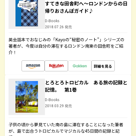
すてきな田舎町へ～ロンドンからの日
帰りおさんぽガイド♪
D-Books
2018.07.26 発売
英会話本でおなじみの「Kayoの“秘密のノート”」シリーズの
著者が、今度は自分の滞在するロンドン南東の田舎町をご紹
介！
詳細を見る
とろとろトロピカル ある旅の記録と
記憶。 第1巻
D-Books
2018.03.29 発売
子供の頃から夢見ていた南の島に滞在することになった筆者
が、島で出合うトロピカルでマジカルな45日間の記録と記