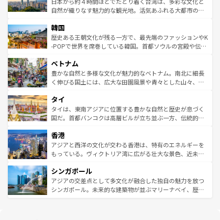
人々、おいしいローカルフードやハワイアンミュージッ
ク）、タスマニアの美しい原生林やケアンズの熱帯雨林な
日本から約４時間ほどでたどり着く台湾は、多彩な文化と
ク、伝統的なフラダンスなど、すべてがハワイの魅力を彩
ど、見どころがたくさん。また、カフェやワイン、オージ
自然が織りなす魅力的な観光地。活気あふれる大都市の台
っている。訪れるたびに新しい発見と感動が待っているハ
ービーフなどの食文化も豊かで、美味しいものであふれて
北やノスタルジックな町並みが人気な九份（ジォウフェ
ワイを、存分に味わってほしい。 なお、新着のハワイ情報
韓国
いる。アクティビティも充実しており、サーフィンやダイ
ン）、静ひつな山岳地帯である台湾東部など、都市の喧騒
は
コンテンツ一覧
を参照してほしい。
ビング、ハイキングなど、アウトドア好きにはたまらな
と山間の静けさが共存しており、訪れる人に新しい発見と
歴史ある王朝文化が残る一方で、最先端のファッションやK
い。オーストラリアの多彩な魅力を存分に味わいつくそ
驚きをもたらしてくれる。また、奥深い台湾の食文化も魅
-POPで世界を席巻している韓国。首都ソウルの宮殿や伝統
う。 なお、新着のオーストラリア情報は
コンテンツ一覧
を
力で、夜市などの屋台グルメから高級料理、ヘルシーで美
家屋が並ぶエリアでは韓国の歴史と文化に浸ることがで
参照してほしい。
ベトナム
容にもいいと評判のスイーツなど、バラエティ豊かな料理
き、地方に足を延ばせば四季折々の自然美を楽しむことが
が味わえる。 なお、新着の台湾情報は
コンテンツ一覧
を参
できる。そして、キムチや焼肉、絶品のストリートフード
豊かな自然と多様な文化が魅力的なベトナム。南北に細長
照してほしい。
まで、さまざまな韓国料理が待っている。夜には、韓国な
く伸びる国土には、広大な田園風景や青々とした山々、世
らではのナイトライフも堪能できる。あたたかいホスピタ
界遺産に登録された壮大な自然景観が点在し、都市部では
タイ
リティに包まれながら、韓国の多彩な魅力を心ゆくまで味
急速な発展と共に伝統が息づく。ハノイの古い町並みやホ
わってみてほしい。 なお、新着の韓国情報は
コンテンツ一
ーチミン市のフランス統治時代の建物も、独特の雰囲気を
タイは、東南アジアに位置する豊かな自然と歴史が息づく
覧
を参照してほしい。
醸し出している。また、バラエティの豊かさとおいしさで
国だ。首都バンコクは高層ビルが立ち並ぶ一方、伝統的な
世界中の食通を魅了してやまないベトナム料理も魅力のひ
寺院や市場がいたるところに点在し、古きよき文化と現代
香港
とつ。フォーやバインミー、ベトナムコーヒーなどは、ぜ
の活気が交差している。北部ではチェンマイなどの山岳地
ひ現地で味わいたい。どの地域を訪れてもあたたかい人々
帯で自然と触れ合い、南部ではプーケットやクラビの美し
アジアと西洋の文化が交わる香港は、特有のエネルギーを
が旅行者を迎えてくれるので、きっと忘れられない旅にな
いビーチでリゾート気分を楽しむことができる。タイ料理
もっている。ヴィクトリア湾に広がる壮大な景色、近未来
るはずだ。 なお、新着のベトナム情報は
コンテンツ一覧
を
は世界的に有名で、屋台から高級レストランまで味覚を刺
的なアートスポット、そして歴史と現代が融合した町並
参照してほしい。
シンガポール
激する。気候は一年中温暖で、どの季節にも異なる楽しみ
み、どこを訪れても感動するはず。観光スポットが密集し
が待っている。親しみやすいタイの人々、仏教を中心とし
ており、効率よく見どころを回れるのも魅力。息をのむよ
アジアの交差点として多文化が融合した独自の魅力を放つ
た文化、そして多様な観光資源が、訪れる旅人を魅了し続
うな絶景から文化的な体験まで、香港を存分に楽しみ尽く
シンガポール。未来的な建築物が並ぶマリーナベイ、歴史
ける。 なお、新着のタイ情報は
コンテンツ一覧
を参照して
そう。 なお、新着の香港情報は
コンテンツ一覧
を参照して
と伝統を感じられるエスニックタウン、多数の緑豊かな公
ほしい。
ほしい。
園や自然保護区など、自然が調和した近代的な景観と文化
の多様性あふれるカラフルな町は、どこを歩いても新しい