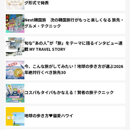
グ形式で発表
Next韓国旅 次の韓国旅行がもっと楽しくなる 旅先・
グルメ・テクニック
旬な“あの人”が「旅」をテーマに語るインタビュー連
載 MY TRAVEL STORY
今、こんな旅がしてみたい！地球の歩き方が選ぶ2026
年絶対行くべき旅先30
コスパもタイパもかなえる！賢者の旅テクニック
地球の歩き方♥偏愛ハワイ