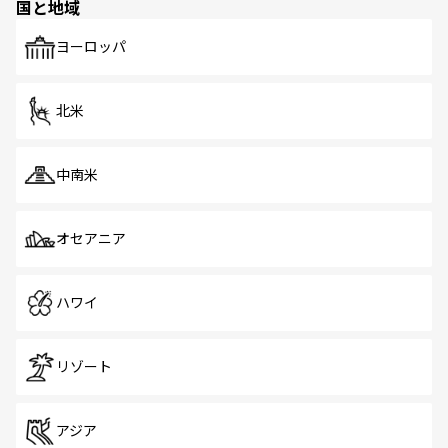
国と地域
発見がある。さらに、治安のよさや充実した公共交通機関
も、旅行者にとっては魅力的なポイント。グルメも豊富
で、ホーカーズは地元の風情を楽しめる外せないスポット
ヨーロッパ
だ。訪れる人を飽きさせないシンガポールで、多様な魅力
を体感しよう。 なお、新着のシンガポール情報は
コンテン
ツ一覧
を参照してほしい。
北米
中南米
オセアニア
ハワイ
リゾート
アジア