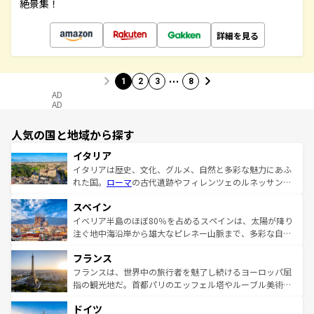
絶景集！
詳細を見る
…
1
2
3
8
AD
AD
人気の国と地域から探す
イタリア
イタリアは歴史、文化、グルメ、自然と多彩な魅力にあふ
れた国。
ローマ
の古代遺跡やフィレンツェのルネッサンス
美術、ヴェネツィアの運河など、歴史あるスポットはもち
スペイン
ろん、トスカーナの美しい田園風景やアマルフィ海岸の絶
景など、自然景観も見逃せない。観光の合間には、本場の
イベリア半島のほぼ80％を占めるスペインは、太陽が降り
ピザやパスタなど、絶品のイタリア料理を堪能することも
注ぐ地中海沿岸から雄大なピレネー山脈まで、多彩な自然
できる。朝目覚めてから夜眠るまで、すべての瞬間を楽し
と文化が詰まったヨーロッパ屈指の旅行先だ。多様な地域
フランス
ませてくれるイタリアで、忘れられない旅をしてみよう！
文化が根付くこの国では、情熱的なフラメンコ、熱気あふ
なお、新着のイタリア情報は
コンテンツ一覧
を参照してほ
れる闘牛、そして美味しいタパスが生活の一部となってい
フランスは、世界中の旅行者を魅了し続けるヨーロッパ屈
しい。
る。首都マドリードの洗練された雰囲気や、バルセロナの
指の観光地だ。首都パリのエッフェル塔やルーブル美術館
アートに溢れた街角から、地方では古代ローマ遺跡や中世
といった象徴的なスポットから、田舎町の古風な美しさま
ドイツ
の城塞都市、穏やかなビーチリゾートまで多彩な表情を見
で、幅広い魅力が詰まっている。華麗な宮殿、歴史的な大