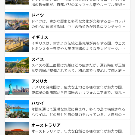
アートに溢れた街角から、地方では古代ローマ遺跡や中世
指の観光地だ。首都パリのエッフェル塔やルーブル美術館
の城塞都市、穏やかなビーチリゾートまで多彩な表情を見
といった象徴的なスポットから、田舎町の古風な美しさま
せる。地方によって風土や気候が異なるスペインはその個
ドイツ
で、幅広い魅力が詰まっている。華麗な宮殿、歴史的な大
性で訪れる人を魅了する。 なお、新着のスペイン情報は
コ
聖堂、美しいビーチ、そして豊かな自然が、訪れる者を心
ドイツは、豊かな歴史と多彩な文化が交差するヨーロッパ
ンテンツ一覧
を参照してほしい。
から魅了する。また、フランスは美食の国としても知ら
の中心に位置する国。中世の街並みが残るロマンチック街
れ、フランス料理はユネスコ無形文化遺産にも登録されて
道から、未来を先取りするようなモダンな都市まで多様な
イギリス
いる。シャンパンの発祥地であるランス、プロヴァンスの
顔を持つこの国は、どこを歩いても飽きることがない。ベ
香り高いラベンダー畑など、多彩な楽しみ方が可能だ。さ
ルリンの文化的活気、バイエルン州のアルプスの絶景、そ
イギリスは、古きよき伝統と最先端が共存する国。ウェス
らに、パリ以外の地域にも魅力が溢れており、どの街角に
してライン川沿いのワイン畑といった風景は必見。ビール
トミンスター寺院や大英博物館のようなランドマーク、歴
も豊かな歴史と文化が息づいている。パリ以外の個性あふ
とソーセージを味わいながら地元の人と過ごす楽しい時間
史ある大学都市、美しい丘陵地帯や牧歌的な風景など、エ
れる地方に足を運ぶとそれぞれで全く異なる文化を体験で
スイス
は、お酒好きな人にはぜひ体験してほしい。 なお、新着の
リアごとに異なる魅力がある。また、優雅なアフタヌーン
きるだろう。 なお、新着のフランス情報は
コンテンツ一覧
ドイツ情報は
コンテンツ一覧
を参照してほしい。
ティー、ビール好きにはたまらない英国パブ、サッカー観
スイスの国土面積は九州ほどの広さだが、運行時刻が正確
を参照してほしい。
戦など、本場だからこそできる体験も豊富。イギリスを旅
な交通網が整備されており、初心者でも安心して個人旅行
して楽しみつくそう。 なお、新着のイギリス情報は
コンテ
を楽しめる。日本同様に時刻表どおりの旅が可能だ。中世
アメリカ
ンツ一覧
を参照してほしい。
の建物がそのまま残る町や、スイスならではのユニークな
博物館もあり、アルプス観光だけでなく町歩きも満喫する
アメリカ合衆国は、広大な土地と多様な文化が魅力の国。
ことができる。国民の所得が高いため物価も高いが、旅行
東海岸の都市部から西海岸のカリフォルニアまで、訪れる
者向けの交通パス提供のサービスもあり、うまく活用すれ
場所ごとに異なる風景と体験が待っている。ニューヨーク
ハワイ
ば市内交通費無料で観光を楽しむこともできる。 なお、新
のような巨大都市は、観光、ショッピング、エンターテイ
着のスイス情報は
コンテンツ一覧
を参照してほしい。
ンメントが詰まった刺激的なスポットだ。一方、アメリカ
年間を通じて温暖な気候に恵まれ、多くの島で構成される
西部には大自然が広がり、グランドキャニオンやイエロー
ハワイは、どの島も独自の魅力をもっている。大自然の神
ストーン国立公園といった絶景が堪能できる。さらに、南
秘を感じたいなら、火山が生み出した壮大な景観を誇るハ
オーストラリア
部のニューオーリンズでは、音楽と美食が融合した独特の
ワイ島は見逃せない。また、定番の観光地といえばオアフ
文化が魅力。旅行者はアメリカの各地域で異なる魅力を楽
島だが、静かな自然を求めるならマウイ島やカウアイ島が
オーストラリアは、壮大な自然と多様な文化が魅力の国。