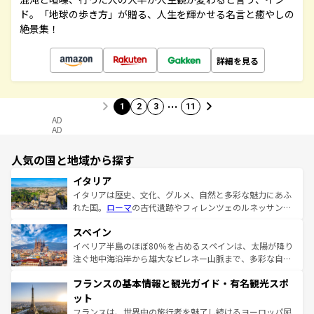
ド。「地球の歩き方」が贈る、人生を輝かせる名言と癒やしの
絶景集！
詳細を見る
…
1
2
3
11
AD
AD
人気の国と地域から探す
イタリア
イタリアは歴史、文化、グルメ、自然と多彩な魅力にあふ
れた国。
ローマ
の古代遺跡やフィレンツェのルネッサンス
美術、ヴェネツィアの運河など、歴史あるスポットはもち
スペイン
ろん、トスカーナの美しい田園風景やアマルフィ海岸の絶
景など、自然景観も見逃せない。観光の合間には、本場の
イベリア半島のほぼ80％を占めるスペインは、太陽が降り
ピザやパスタなど、絶品のイタリア料理を堪能することも
注ぐ地中海沿岸から雄大なピレネー山脈まで、多彩な自然
できる。朝目覚めてから夜眠るまで、すべての瞬間を楽し
と文化が詰まったヨーロッパ屈指の旅行先だ。多様な地域
フランスの基本情報と観光ガイド・有名観光スポ
ませてくれるイタリアで、忘れられない旅をしてみよう！
文化が根付くこの国では、情熱的なフラメンコ、熱気あふ
なお、新着のイタリア情報は
コンテンツ一覧
を参照してほ
れる闘牛、そして美味しいタパスが生活の一部となってい
ット
しい。
る。首都マドリードの洗練された雰囲気や、バルセロナの
フランスは、世界中の旅行者を魅了し続けるヨーロッパ屈