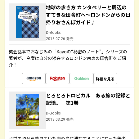
地球の歩き方 カンタベリーと周辺の
すてきな田舎町へ～ロンドンからの日
帰りおさんぽガイド♪
D-Books
2018.07.26 発売
英会話本でおなじみの「Kayoの“秘密のノート”」シリーズの
著者が、今度は自分の滞在するロンドン南東の田舎町をご紹
介！
詳細を見る
とろとろトロピカル ある旅の記録と
記憶。 第1巻
D-Books
2018.03.29 発売
子供の頃から夢見ていた南の島に滞在することになった筆者