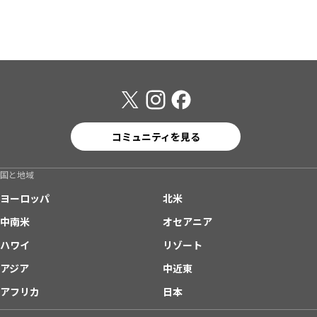
コミュニティを見る
国と地域
ヨーロッパ
北米
中南米
オセアニア
ハワイ
リゾート
アジア
中近東
アフリカ
日本