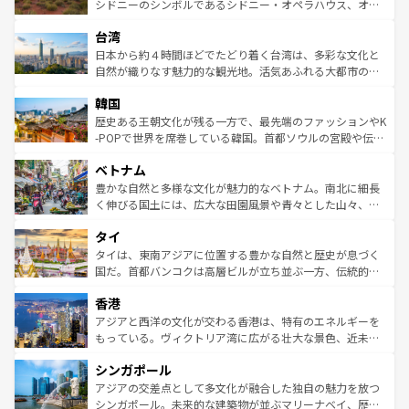
しみながら、その多様性と豊かな歴史を感じることができ
おすすめ。エメラルドグリーンに輝く海をはじめ、豊かな
シドニーのシンボルであるシドニー・オペラハウス、オー
るだろう。車でのロードトリップや列車の旅も、アメリカ
文化や歴史が息づいている。「アロハスピリット」と呼ば
ストラリア東海岸北部に広がる大サンゴ礁地帯グレートバ
ならではの贅沢な旅のスタイルだ。 なお、新着のアメリカ
台湾
れるおもてなしの心で訪れる人々を迎えてくれるハワイの
リアリーフや大陸中央部にそびえるウルル（エアーズロッ
情報は
コンテンツ一覧
を参照してほしい。
人々、おいしいローカルフードやハワイアンミュージッ
ク）、タスマニアの美しい原生林やケアンズの熱帯雨林な
日本から約４時間ほどでたどり着く台湾は、多彩な文化と
ク、伝統的なフラダンスなど、すべてがハワイの魅力を彩
ど、見どころがたくさん。また、カフェやワイン、オージ
自然が織りなす魅力的な観光地。活気あふれる大都市の台
っている。訪れるたびに新しい発見と感動が待っているハ
ービーフなどの食文化も豊かで、美味しいものであふれて
北やノスタルジックな町並みが人気な九份（ジォウフェ
ワイを、存分に味わってほしい。 なお、新着のハワイ情報
韓国
いる。アクティビティも充実しており、サーフィンやダイ
ン）、静ひつな山岳地帯である台湾東部など、都市の喧騒
は
コンテンツ一覧
を参照してほしい。
ビング、ハイキングなど、アウトドア好きにはたまらな
と山間の静けさが共存しており、訪れる人に新しい発見と
歴史ある王朝文化が残る一方で、最先端のファッションやK
い。オーストラリアの多彩な魅力を存分に味わいつくそ
驚きをもたらしてくれる。また、奥深い台湾の食文化も魅
-POPで世界を席巻している韓国。首都ソウルの宮殿や伝統
う。 なお、新着のオーストラリア情報は
コンテンツ一覧
を
力で、夜市などの屋台グルメから高級料理、ヘルシーで美
家屋が並ぶエリアでは韓国の歴史と文化に浸ることがで
参照してほしい。
ベトナム
容にもいいと評判のスイーツなど、バラエティ豊かな料理
き、地方に足を延ばせば四季折々の自然美を楽しむことが
が味わえる。 なお、新着の台湾情報は
コンテンツ一覧
を参
できる。そして、キムチや焼肉、絶品のストリートフード
豊かな自然と多様な文化が魅力的なベトナム。南北に細長
照してほしい。
まで、さまざまな韓国料理が待っている。夜には、韓国な
く伸びる国土には、広大な田園風景や青々とした山々、世
らではのナイトライフも堪能できる。あたたかいホスピタ
界遺産に登録された壮大な自然景観が点在し、都市部では
タイ
リティに包まれながら、韓国の多彩な魅力を心ゆくまで味
急速な発展と共に伝統が息づく。ハノイの古い町並みやホ
わってみてほしい。 なお、新着の韓国情報は
コンテンツ一
ーチミン市のフランス統治時代の建物も、独特の雰囲気を
タイは、東南アジアに位置する豊かな自然と歴史が息づく
覧
を参照してほしい。
醸し出している。また、バラエティの豊かさとおいしさで
国だ。首都バンコクは高層ビルが立ち並ぶ一方、伝統的な
世界中の食通を魅了してやまないベトナム料理も魅力のひ
寺院や市場がいたるところに点在し、古きよき文化と現代
香港
とつ。フォーやバインミー、ベトナムコーヒーなどは、ぜ
の活気が交差している。北部ではチェンマイなどの山岳地
ひ現地で味わいたい。どの地域を訪れてもあたたかい人々
帯で自然と触れ合い、南部ではプーケットやクラビの美し
アジアと西洋の文化が交わる香港は、特有のエネルギーを
が旅行者を迎えてくれるので、きっと忘れられない旅にな
いビーチでリゾート気分を楽しむことができる。タイ料理
もっている。ヴィクトリア湾に広がる壮大な景色、近未来
るはずだ。 なお、新着のベトナム情報は
コンテンツ一覧
を
は世界的に有名で、屋台から高級レストランまで味覚を刺
的なアートスポット、そして歴史と現代が融合した町並
参照してほしい。
シンガポール
激する。気候は一年中温暖で、どの季節にも異なる楽しみ
み、どこを訪れても感動するはず。観光スポットが密集し
が待っている。親しみやすいタイの人々、仏教を中心とし
ており、効率よく見どころを回れるのも魅力。息をのむよ
アジアの交差点として多文化が融合した独自の魅力を放つ
た文化、そして多様な観光資源が、訪れる旅人を魅了し続
うな絶景から文化的な体験まで、香港を存分に楽しみ尽く
シンガポール。未来的な建築物が並ぶマリーナベイ、歴史