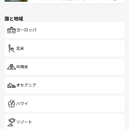
ける。 なお、新着のタイ情報は
コンテンツ一覧
を参照して
そう。 なお、新着の香港情報は
コンテンツ一覧
を参照して
と伝統を感じられるエスニックタウン、多数の緑豊かな公
ほしい。
ほしい。
園や自然保護区など、自然が調和した近代的な景観と文化
の多様性あふれるカラフルな町は、どこを歩いても新しい
国と地域
発見がある。さらに、治安のよさや充実した公共交通機関
も、旅行者にとっては魅力的なポイント。グルメも豊富
で、ホーカーズは地元の風情を楽しめる外せないスポット
ヨーロッパ
だ。訪れる人を飽きさせないシンガポールで、多様な魅力
を体感しよう。 なお、新着のシンガポール情報は
コンテン
ツ一覧
を参照してほしい。
北米
中南米
オセアニア
ハワイ
リゾート