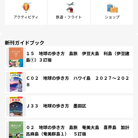
アクティビティ
鉄道・フライト
ショップ
新刊ガイドブック
１５ 地球の歩き方 島旅 伊豆大島 利島（伊豆諸
島①）３訂版
Ｃ０２ 地球の歩き方 ハワイ島 ２０２７～２０２
８
Ｊ３３ 地球の歩き方 墨田区
０２ 地球の歩き方 島旅 奄美大島 喜界島 加計
呂麻島（奄美群島１） ５訂版