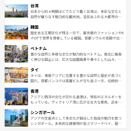
文化や歴史が息づいている。「アロハスピリット」と呼ば
ストラリア東海岸北部に広がる大サンゴ礁地帯グレートバ
ならではの贅沢な旅のスタイルだ。 なお、新着のアメリカ
台湾
れるおもてなしの心で訪れる人々を迎えてくれるハワイの
リアリーフや大陸中央部にそびえるウルル（エアーズロッ
情報は
コンテンツ一覧
を参照してほしい。
人々、おいしいローカルフードやハワイアンミュージッ
ク）、タスマニアの美しい原生林やケアンズの熱帯雨林な
日本から約４時間ほどでたどり着く台湾は、多彩な文化と
ク、伝統的なフラダンスなど、すべてがハワイの魅力を彩
ど、見どころがたくさん。また、カフェやワイン、オージ
自然が織りなす魅力的な観光地。活気あふれる大都市の台
っている。訪れるたびに新しい発見と感動が待っているハ
ービーフなどの食文化も豊かで、美味しいものであふれて
北やノスタルジックな町並みが人気な九份（ジォウフェ
ワイを、存分に味わってほしい。 なお、新着のハワイ情報
韓国
いる。アクティビティも充実しており、サーフィンやダイ
ン）、静ひつな山岳地帯である台湾東部など、都市の喧騒
は
コンテンツ一覧
を参照してほしい。
ビング、ハイキングなど、アウトドア好きにはたまらな
と山間の静けさが共存しており、訪れる人に新しい発見と
歴史ある王朝文化が残る一方で、最先端のファッションやK
い。オーストラリアの多彩な魅力を存分に味わいつくそ
驚きをもたらしてくれる。また、奥深い台湾の食文化も魅
-POPで世界を席巻している韓国。首都ソウルの宮殿や伝統
う。 なお、新着のオーストラリア情報は
コンテンツ一覧
を
力で、夜市などの屋台グルメから高級料理、ヘルシーで美
家屋が並ぶエリアでは韓国の歴史と文化に浸ることがで
参照してほしい。
ベトナム
容にもいいと評判のスイーツなど、バラエティ豊かな料理
き、地方に足を延ばせば四季折々の自然美を楽しむことが
が味わえる。 なお、新着の台湾情報は
コンテンツ一覧
を参
できる。そして、キムチや焼肉、絶品のストリートフード
豊かな自然と多様な文化が魅力的なベトナム。南北に細長
照してほしい。
まで、さまざまな韓国料理が待っている。夜には、韓国な
く伸びる国土には、広大な田園風景や青々とした山々、世
らではのナイトライフも堪能できる。あたたかいホスピタ
界遺産に登録された壮大な自然景観が点在し、都市部では
タイ
リティに包まれながら、韓国の多彩な魅力を心ゆくまで味
急速な発展と共に伝統が息づく。ハノイの古い町並みやホ
わってみてほしい。 なお、新着の韓国情報は
コンテンツ一
ーチミン市のフランス統治時代の建物も、独特の雰囲気を
タイは、東南アジアに位置する豊かな自然と歴史が息づく
覧
を参照してほしい。
醸し出している。また、バラエティの豊かさとおいしさで
国だ。首都バンコクは高層ビルが立ち並ぶ一方、伝統的な
世界中の食通を魅了してやまないベトナム料理も魅力のひ
寺院や市場がいたるところに点在し、古きよき文化と現代
香港
とつ。フォーやバインミー、ベトナムコーヒーなどは、ぜ
の活気が交差している。北部ではチェンマイなどの山岳地
ひ現地で味わいたい。どの地域を訪れてもあたたかい人々
帯で自然と触れ合い、南部ではプーケットやクラビの美し
アジアと西洋の文化が交わる香港は、特有のエネルギーを
が旅行者を迎えてくれるので、きっと忘れられない旅にな
いビーチでリゾート気分を楽しむことができる。タイ料理
もっている。ヴィクトリア湾に広がる壮大な景色、近未来
るはずだ。 なお、新着のベトナム情報は
コンテンツ一覧
を
は世界的に有名で、屋台から高級レストランまで味覚を刺
的なアートスポット、そして歴史と現代が融合した町並
参照してほしい。
シンガポール
激する。気候は一年中温暖で、どの季節にも異なる楽しみ
み、どこを訪れても感動するはず。観光スポットが密集し
が待っている。親しみやすいタイの人々、仏教を中心とし
ており、効率よく見どころを回れるのも魅力。息をのむよ
アジアの交差点として多文化が融合した独自の魅力を放つ
た文化、そして多様な観光資源が、訪れる旅人を魅了し続
うな絶景から文化的な体験まで、香港を存分に楽しみ尽く
シンガポール。未来的な建築物が並ぶマリーナベイ、歴史
ける。 なお、新着のタイ情報は
コンテンツ一覧
を参照して
そう。 なお、新着の香港情報は
コンテンツ一覧
を参照して
と伝統を感じられるエスニックタウン、多数の緑豊かな公