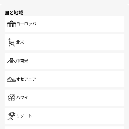
ほしい。
ほしい。
園や自然保護区など、自然が調和した近代的な景観と文化
の多様性あふれるカラフルな町は、どこを歩いても新しい
国と地域
発見がある。さらに、治安のよさや充実した公共交通機関
も、旅行者にとっては魅力的なポイント。グルメも豊富
で、ホーカーズは地元の風情を楽しめる外せないスポット
ヨーロッパ
だ。訪れる人を飽きさせないシンガポールで、多様な魅力
を体感しよう。 なお、新着のシンガポール情報は
コンテン
ツ一覧
を参照してほしい。
北米
中南米
オセアニア
ハワイ
リゾート