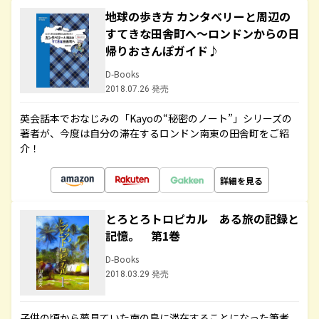
地球の歩き方 カンタベリーと周辺の
すてきな田舎町へ～ロンドンからの日
帰りおさんぽガイド♪
D-Books
2018.07.26 発売
英会話本でおなじみの「Kayoの“秘密のノート”」シリーズの
著者が、今度は自分の滞在するロンドン南東の田舎町をご紹
介！
詳細を見る
とろとろトロピカル ある旅の記録と
記憶。 第1巻
D-Books
2018.03.29 発売
子供の頃から夢見ていた南の島に滞在することになった筆者