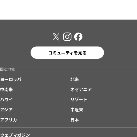
コミュニティを見る
国と地域
ヨーロッパ
北米
中南米
オセアニア
ハワイ
リゾート
アジア
中近東
アフリカ
日本
ウェブマガジン