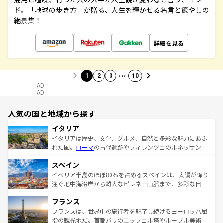
ド。「地球の歩き方」が贈る、人生を輝かせる名言と癒やしの
絶景集！
詳細を見る
…
1
2
3
10
AD
AD
人気の国と地域から探す
イタリア
イタリアは歴史、文化、グルメ、自然と多彩な魅力にあふ
れた国。
ローマ
の古代遺跡やフィレンツェのルネッサンス
美術、ヴェネツィアの運河など、歴史あるスポットはもち
スペイン
ろん、トスカーナの美しい田園風景やアマルフィ海岸の絶
景など、自然景観も見逃せない。観光の合間には、本場の
イベリア半島のほぼ80％を占めるスペインは、太陽が降り
ピザやパスタなど、絶品のイタリア料理を堪能することも
注ぐ地中海沿岸から雄大なピレネー山脈まで、多彩な自然
できる。朝目覚めてから夜眠るまで、すべての瞬間を楽し
と文化が詰まったヨーロッパ屈指の旅行先だ。多様な地域
フランス
ませてくれるイタリアで、忘れられない旅をしてみよう！
文化が根付くこの国では、情熱的なフラメンコ、熱気あふ
なお、新着のイタリア情報は
コンテンツ一覧
を参照してほ
れる闘牛、そして美味しいタパスが生活の一部となってい
フランスは、世界中の旅行者を魅了し続けるヨーロッパ屈
しい。
る。首都マドリードの洗練された雰囲気や、バルセロナの
指の観光地だ。首都パリのエッフェル塔やルーブル美術館