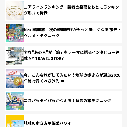
エアラインランキング 読者の投票をもとにランキン
グ形式で発表
Next韓国旅 次の韓国旅行がもっと楽しくなる 旅先・
グルメ・テクニック
旬な“あの人”が「旅」をテーマに語るインタビュー連
載 MY TRAVEL STORY
今、こんな旅がしてみたい！地球の歩き方が選ぶ2026
年絶対行くべき旅先30
コスパもタイパもかなえる！賢者の旅テクニック
地球の歩き方♥偏愛ハワイ