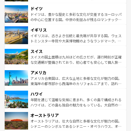
アートに溢れた街角から、地方では古代ローマ遺跡や中世
といった象徴的なスポットから、田舎町の古風な美しさま
ドイツ
の城塞都市、穏やかなビーチリゾートまで多彩な表情を見
で、幅広い魅力が詰まっている。華麗な宮殿、歴史的な大
せる。地方によって風土や気候が異なるスペインはその個
聖堂、美しいビーチ、そして豊かな自然が、訪れる者を心
ドイツは、豊かな歴史と多彩な文化が交差するヨーロッパ
性で訪れる人を魅了する。 なお、新着のスペイン情報は
コ
から魅了する。また、フランスは美食の国としても知ら
の中心に位置する国。中世の街並みが残るロマンチック街
ンテンツ一覧
を参照してほしい。
れ、フランス料理はユネスコ無形文化遺産にも登録されて
道から、未来を先取りするようなモダンな都市まで多様な
イギリス
いる。シャンパンの発祥地であるランス、プロヴァンスの
顔を持つこの国は、どこを歩いても飽きることがない。ベ
香り高いラベンダー畑など、多彩な楽しみ方が可能だ。さ
ルリンの文化的活気、バイエルン州のアルプスの絶景、そ
イギリスは、古きよき伝統と最先端が共存する国。ウェス
らに、パリ以外の地域にも魅力が溢れており、どの街角に
してライン川沿いのワイン畑といった風景は必見。ビール
トミンスター寺院や大英博物館のようなランドマーク、歴
も豊かな歴史と文化が息づいている。パリ以外の個性あふ
とソーセージを味わいながら地元の人と過ごす楽しい時間
史ある大学都市、美しい丘陵地帯や牧歌的な風景など、エ
れる地方に足を運ぶとそれぞれで全く異なる文化を体験で
スイス
は、お酒好きな人にはぜひ体験してほしい。 なお、新着の
リアごとに異なる魅力がある。また、優雅なアフタヌーン
きるだろう。 なお、新着のフランス情報は
コンテンツ一覧
ドイツ情報は
コンテンツ一覧
を参照してほしい。
ティー、ビール好きにはたまらない英国パブ、サッカー観
スイスの国土面積は九州ほどの広さだが、運行時刻が正確
を参照してほしい。
戦など、本場だからこそできる体験も豊富。イギリスを旅
な交通網が整備されており、初心者でも安心して個人旅行
して楽しみつくそう。 なお、新着のイギリス情報は
コンテ
を楽しめる。日本同様に時刻表どおりの旅が可能だ。中世
アメリカ
ンツ一覧
を参照してほしい。
の建物がそのまま残る町や、スイスならではのユニークな
博物館もあり、アルプス観光だけでなく町歩きも満喫する
アメリカ合衆国は、広大な土地と多様な文化が魅力の国。
ことができる。国民の所得が高いため物価も高いが、旅行
東海岸の都市部から西海岸のカリフォルニアまで、訪れる
者向けの交通パス提供のサービスもあり、うまく活用すれ
場所ごとに異なる風景と体験が待っている。ニューヨーク
ハワイ
ば市内交通費無料で観光を楽しむこともできる。 なお、新
のような巨大都市は、観光、ショッピング、エンターテイ
着のスイス情報は
コンテンツ一覧
を参照してほしい。
ンメントが詰まった刺激的なスポットだ。一方、アメリカ
年間を通じて温暖な気候に恵まれ、多くの島で構成される
西部には大自然が広がり、グランドキャニオンやイエロー
ハワイは、どの島も独自の魅力をもっている。大自然の神
ストーン国立公園といった絶景が堪能できる。さらに、南
秘を感じたいなら、火山が生み出した壮大な景観を誇るハ
オーストラリア
部のニューオーリンズでは、音楽と美食が融合した独特の
ワイ島は見逃せない。また、定番の観光地といえばオアフ
文化が魅力。旅行者はアメリカの各地域で異なる魅力を楽
島だが、静かな自然を求めるならマウイ島やカウアイ島が
オーストラリアは、壮大な自然と多様な文化が魅力の国。
しみながら、その多様性と豊かな歴史を感じることができ
おすすめ。エメラルドグリーンに輝く海をはじめ、豊かな
シドニーのシンボルであるシドニー・オペラハウス、オー
るだろう。車でのロードトリップや列車の旅も、アメリカ