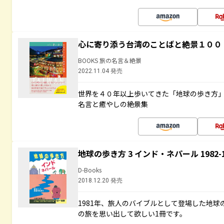
心に寄り添う台湾のことばと絶景１００
BOOKS 旅の名言＆絶景
2022.11.04 発売
世界を４０年以上歩いてきた「地球の歩き方
名言と癒やしの絶景集
地球の歩き方 3 インド・ネパール 1982
D-Books
2018.12.20 発売
1981年、旅人のバイブルとして登場した地
の旅を思い出して欲しい1冊です。