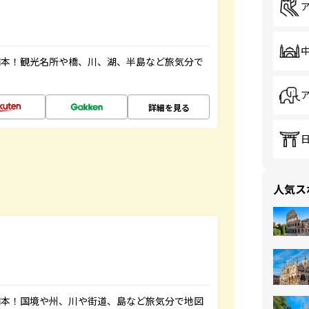
図本！観光名所や橋、川、湖、半島など旅気分で
詳細を見る
人気ス
図本！国境や州、川や街道、島など旅気分で地図