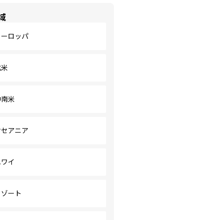
域
ヨーロッパ
北米
中南米
オセアニア
ハワイ
リゾート