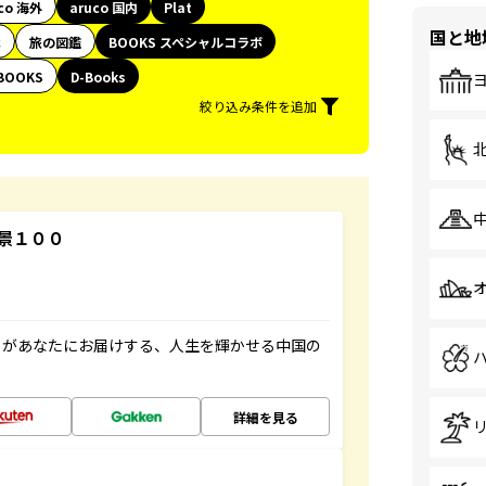
co 海外
aruco 国内
Plat
国と地
代
旅の図鑑
BOOKS スペシャルコラボ
BOOKS
D-Books
絞り込み条件を追加
景１００
」があなたにお届けする、人生を輝かせる中国の
詳細を見る