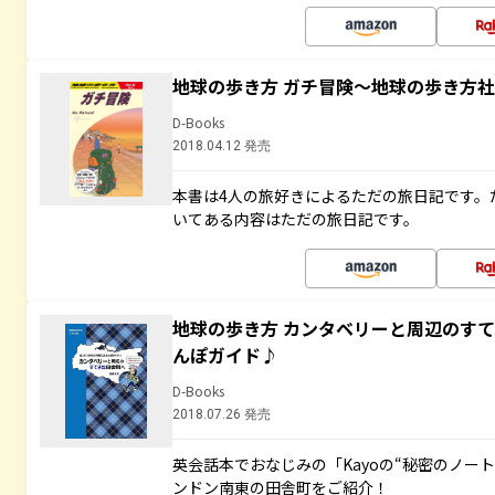
地球の歩き方 ガチ冒険～地球の歩き方
D-Books
2018.04.12 発売
本書は4人の旅好きによるただの旅日記です。
いてある内容はただの旅日記です。
地球の歩き方 カンタベリーと周辺のす
んぽガイド♪
D-Books
2018.07.26 発売
英会話本でおなじみの「Kayoの“秘密のノー
ンドン南東の田舎町をご紹介！