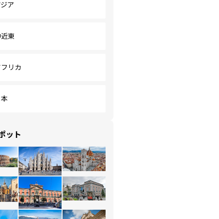
アジア
中近東
アフリカ
日本
ポット