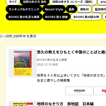
すべて
地球の歩き方 海外
地球の歩き方 Jシリーズ（国内）
aru
ランキング&テクニック
Resort Style
島旅
御朱印
歴史時
BOOKS 旅の名言＆絶景
BOOKS 旅と健康
BOOKS 旅の読み物
1〜20件/166件中 を表示
悠久の教えをひもとく中国のことばと絶
BOOKS 旅の名言＆絶景
2022.12.15 発売
世界を４０年以上歩いてきた「地球の歩き方
名言と癒やしの絶景集
地球のなぞり方 旅地図 日本編