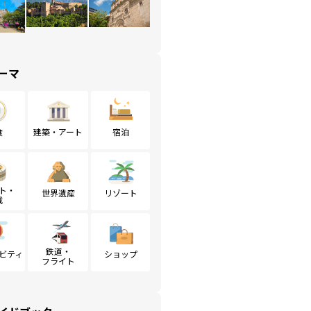
ーマ
食
建築・アート
宿泊
ト・
世界遺産
リゾート
戦
鉄道・
ビティ
ショップ
フライト