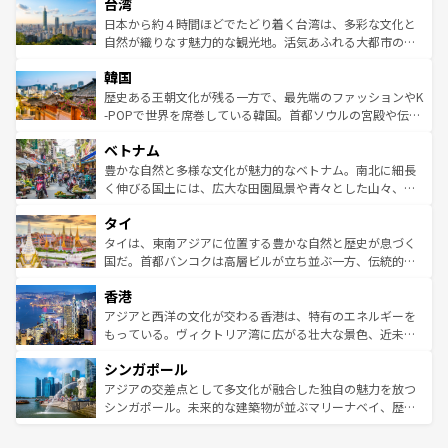
ならではの贅沢な旅のスタイルだ。 なお、新着のアメリカ
台湾
れるおもてなしの心で訪れる人々を迎えてくれるハワイの
リアリーフや大陸中央部にそびえるウルル（エアーズロッ
情報は
コンテンツ一覧
を参照してほしい。
人々、おいしいローカルフードやハワイアンミュージッ
ク）、タスマニアの美しい原生林やケアンズの熱帯雨林な
日本から約４時間ほどでたどり着く台湾は、多彩な文化と
ク、伝統的なフラダンスなど、すべてがハワイの魅力を彩
ど、見どころがたくさん。また、カフェやワイン、オージ
自然が織りなす魅力的な観光地。活気あふれる大都市の台
っている。訪れるたびに新しい発見と感動が待っているハ
ービーフなどの食文化も豊かで、美味しいものであふれて
北やノスタルジックな町並みが人気な九份（ジォウフェ
ワイを、存分に味わってほしい。 なお、新着のハワイ情報
韓国
いる。アクティビティも充実しており、サーフィンやダイ
ン）、静ひつな山岳地帯である台湾東部など、都市の喧騒
は
コンテンツ一覧
を参照してほしい。
ビング、ハイキングなど、アウトドア好きにはたまらな
と山間の静けさが共存しており、訪れる人に新しい発見と
歴史ある王朝文化が残る一方で、最先端のファッションやK
い。オーストラリアの多彩な魅力を存分に味わいつくそ
驚きをもたらしてくれる。また、奥深い台湾の食文化も魅
-POPで世界を席巻している韓国。首都ソウルの宮殿や伝統
う。 なお、新着のオーストラリア情報は
コンテンツ一覧
を
力で、夜市などの屋台グルメから高級料理、ヘルシーで美
家屋が並ぶエリアでは韓国の歴史と文化に浸ることがで
参照してほしい。
ベトナム
容にもいいと評判のスイーツなど、バラエティ豊かな料理
き、地方に足を延ばせば四季折々の自然美を楽しむことが
が味わえる。 なお、新着の台湾情報は
コンテンツ一覧
を参
できる。そして、キムチや焼肉、絶品のストリートフード
豊かな自然と多様な文化が魅力的なベトナム。南北に細長
照してほしい。
まで、さまざまな韓国料理が待っている。夜には、韓国な
く伸びる国土には、広大な田園風景や青々とした山々、世
らではのナイトライフも堪能できる。あたたかいホスピタ
界遺産に登録された壮大な自然景観が点在し、都市部では
タイ
リティに包まれながら、韓国の多彩な魅力を心ゆくまで味
急速な発展と共に伝統が息づく。ハノイの古い町並みやホ
わってみてほしい。 なお、新着の韓国情報は
コンテンツ一
ーチミン市のフランス統治時代の建物も、独特の雰囲気を
タイは、東南アジアに位置する豊かな自然と歴史が息づく
覧
を参照してほしい。
醸し出している。また、バラエティの豊かさとおいしさで
国だ。首都バンコクは高層ビルが立ち並ぶ一方、伝統的な
世界中の食通を魅了してやまないベトナム料理も魅力のひ
寺院や市場がいたるところに点在し、古きよき文化と現代
香港
とつ。フォーやバインミー、ベトナムコーヒーなどは、ぜ
の活気が交差している。北部ではチェンマイなどの山岳地
ひ現地で味わいたい。どの地域を訪れてもあたたかい人々
帯で自然と触れ合い、南部ではプーケットやクラビの美し
アジアと西洋の文化が交わる香港は、特有のエネルギーを
が旅行者を迎えてくれるので、きっと忘れられない旅にな
いビーチでリゾート気分を楽しむことができる。タイ料理
もっている。ヴィクトリア湾に広がる壮大な景色、近未来
るはずだ。 なお、新着のベトナム情報は
コンテンツ一覧
を
は世界的に有名で、屋台から高級レストランまで味覚を刺
的なアートスポット、そして歴史と現代が融合した町並
参照してほしい。
シンガポール
激する。気候は一年中温暖で、どの季節にも異なる楽しみ
み、どこを訪れても感動するはず。観光スポットが密集し
が待っている。親しみやすいタイの人々、仏教を中心とし
ており、効率よく見どころを回れるのも魅力。息をのむよ
アジアの交差点として多文化が融合した独自の魅力を放つ
た文化、そして多様な観光資源が、訪れる旅人を魅了し続
うな絶景から文化的な体験まで、香港を存分に楽しみ尽く
シンガポール。未来的な建築物が並ぶマリーナベイ、歴史
ける。 なお、新着のタイ情報は
コンテンツ一覧
を参照して
そう。 なお、新着の香港情報は
コンテンツ一覧
を参照して
と伝統を感じられるエスニックタウン、多数の緑豊かな公
ほしい。
ほしい。
園や自然保護区など、自然が調和した近代的な景観と文化