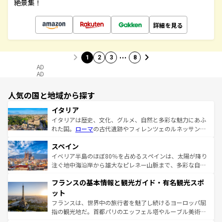
絶景集！
詳細を見る
…
1
2
3
8
AD
AD
人気の国と地域から探す
イタリア
イタリアは歴史、文化、グルメ、自然と多彩な魅力にあふ
れた国。
ローマ
の古代遺跡やフィレンツェのルネッサンス
美術、ヴェネツィアの運河など、歴史あるスポットはもち
スペイン
ろん、トスカーナの美しい田園風景やアマルフィ海岸の絶
景など、自然景観も見逃せない。観光の合間には、本場の
イベリア半島のほぼ80％を占めるスペインは、太陽が降り
ピザやパスタなど、絶品のイタリア料理を堪能することも
注ぐ地中海沿岸から雄大なピレネー山脈まで、多彩な自然
できる。朝目覚めてから夜眠るまで、すべての瞬間を楽し
と文化が詰まったヨーロッパ屈指の旅行先だ。多様な地域
フランスの基本情報と観光ガイド・有名観光スポ
ませてくれるイタリアで、忘れられない旅をしてみよう！
文化が根付くこの国では、情熱的なフラメンコ、熱気あふ
なお、新着のイタリア情報は
コンテンツ一覧
を参照してほ
れる闘牛、そして美味しいタパスが生活の一部となってい
ット
しい。
る。首都マドリードの洗練された雰囲気や、バルセロナの
フランスは、世界中の旅行者を魅了し続けるヨーロッパ屈
アートに溢れた街角から、地方では古代ローマ遺跡や中世
指の観光地だ。首都パリのエッフェル塔やルーブル美術館
の城塞都市、穏やかなビーチリゾートまで多彩な表情を見
といった象徴的なスポットから、田舎町の古風な美しさま