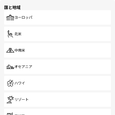
の多様性あふれるカラフルな町は、どこを歩いても新しい
国と地域
発見がある。さらに、治安のよさや充実した公共交通機関
も、旅行者にとっては魅力的なポイント。グルメも豊富
で、ホーカーズは地元の風情を楽しめる外せないスポット
ヨーロッパ
だ。訪れる人を飽きさせないシンガポールで、多様な魅力
を体感しよう。 なお、新着のシンガポール情報は
コンテン
ツ一覧
を参照してほしい。
北米
中南米
オセアニア
ハワイ
リゾート