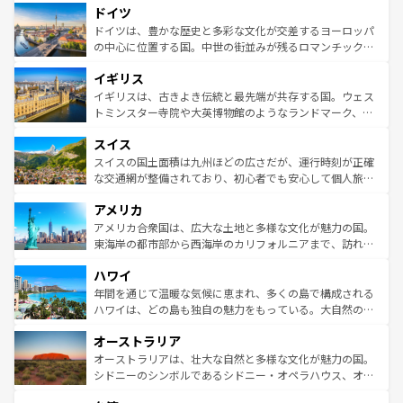
せる。地方によって風土や気候が異なるスペインはその個
ドイツ
で、幅広い魅力が詰まっている。華麗な宮殿、歴史的な大
性で訪れる人を魅了する。 なお、新着のスペイン情報は
コ
聖堂、美しいビーチ、そして豊かな自然が、訪れる者を心
ドイツは、豊かな歴史と多彩な文化が交差するヨーロッパ
ンテンツ一覧
を参照してほしい。
から魅了する。また、フランスは美食の国としても知ら
の中心に位置する国。中世の街並みが残るロマンチック街
れ、フランス料理はユネスコ無形文化遺産にも登録されて
道から、未来を先取りするようなモダンな都市まで多様な
イギリス
いる。シャンパンの発祥地であるランス、プロヴァンスの
顔を持つこの国は、どこを歩いても飽きることがない。ベ
香り高いラベンダー畑など、多彩な楽しみ方が可能だ。さ
ルリンの文化的活気、バイエルン州のアルプスの絶景、そ
イギリスは、古きよき伝統と最先端が共存する国。ウェス
らに、パリ以外の地域にも魅力が溢れており、どの街角に
してライン川沿いのワイン畑といった風景は必見。ビール
トミンスター寺院や大英博物館のようなランドマーク、歴
も豊かな歴史と文化が息づいている。パリ以外の個性あふ
とソーセージを味わいながら地元の人と過ごす楽しい時間
史ある大学都市、美しい丘陵地帯や牧歌的な風景など、エ
れる地方に足を運ぶとそれぞれで全く異なる文化を体験で
スイス
は、お酒好きな人にはぜひ体験してほしい。 なお、新着の
リアごとに異なる魅力がある。また、優雅なアフタヌーン
きるだろう。 なお、新着のフランス情報は
コンテンツ一覧
ドイツ情報は
コンテンツ一覧
を参照してほしい。
ティー、ビール好きにはたまらない英国パブ、サッカー観
スイスの国土面積は九州ほどの広さだが、運行時刻が正確
を参照してほしい。
戦など、本場だからこそできる体験も豊富。イギリスを旅
な交通網が整備されており、初心者でも安心して個人旅行
して楽しみつくそう。 なお、新着のイギリス情報は
コンテ
を楽しめる。日本同様に時刻表どおりの旅が可能だ。中世
アメリカ
ンツ一覧
を参照してほしい。
の建物がそのまま残る町や、スイスならではのユニークな
博物館もあり、アルプス観光だけでなく町歩きも満喫する
アメリカ合衆国は、広大な土地と多様な文化が魅力の国。
ことができる。国民の所得が高いため物価も高いが、旅行
東海岸の都市部から西海岸のカリフォルニアまで、訪れる
者向けの交通パス提供のサービスもあり、うまく活用すれ
場所ごとに異なる風景と体験が待っている。ニューヨーク
ハワイ
ば市内交通費無料で観光を楽しむこともできる。 なお、新
のような巨大都市は、観光、ショッピング、エンターテイ
着のスイス情報は
コンテンツ一覧
を参照してほしい。
ンメントが詰まった刺激的なスポットだ。一方、アメリカ
年間を通じて温暖な気候に恵まれ、多くの島で構成される
西部には大自然が広がり、グランドキャニオンやイエロー
ハワイは、どの島も独自の魅力をもっている。大自然の神
ストーン国立公園といった絶景が堪能できる。さらに、南
秘を感じたいなら、火山が生み出した壮大な景観を誇るハ
オーストラリア
部のニューオーリンズでは、音楽と美食が融合した独特の
ワイ島は見逃せない。また、定番の観光地といえばオアフ
文化が魅力。旅行者はアメリカの各地域で異なる魅力を楽
島だが、静かな自然を求めるならマウイ島やカウアイ島が
オーストラリアは、壮大な自然と多様な文化が魅力の国。
しみながら、その多様性と豊かな歴史を感じることができ
おすすめ。エメラルドグリーンに輝く海をはじめ、豊かな
シドニーのシンボルであるシドニー・オペラハウス、オー
るだろう。車でのロードトリップや列車の旅も、アメリカ
文化や歴史が息づいている。「アロハスピリット」と呼ば
ストラリア東海岸北部に広がる大サンゴ礁地帯グレートバ