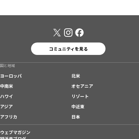
コミュニティを見る
国と地域
ヨーロッパ
北米
中南米
オセアニア
ハワイ
リゾート
アジア
中近東
アフリカ
日本
ウェブマガジン
特派員ブログ