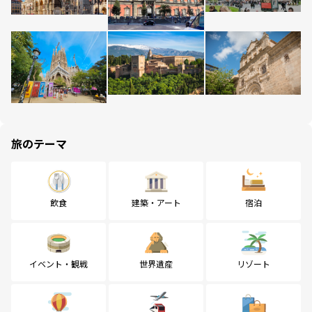
旅のテーマ
飲食
建築・アート
宿泊
イベント・観戦
世界遺産
リゾート