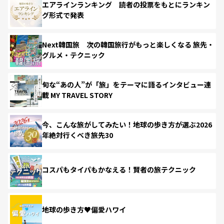
エアラインランキング 読者の投票をもとにランキン
グ形式で発表
Next韓国旅 次の韓国旅行がもっと楽しくなる 旅先・
グルメ・テクニック
旬な“あの人”が「旅」をテーマに語るインタビュー連
載 MY TRAVEL STORY
今、こんな旅がしてみたい！地球の歩き方が選ぶ2026
年絶対行くべき旅先30
コスパもタイパもかなえる！賢者の旅テクニック
地球の歩き方♥偏愛ハワイ