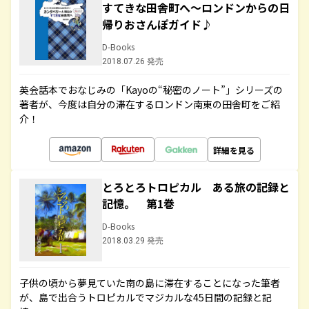
すてきな田舎町へ～ロンドンからの日
帰りおさんぽガイド♪
D-Books
2018.07.26 発売
英会話本でおなじみの「Kayoの“秘密のノート”」シリーズの
著者が、今度は自分の滞在するロンドン南東の田舎町をご紹
介！
詳細を見る
とろとろトロピカル ある旅の記録と
記憶。 第1巻
D-Books
2018.03.29 発売
子供の頃から夢見ていた南の島に滞在することになった筆者
が、島で出合うトロピカルでマジカルな45日間の記録と記