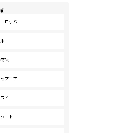
域
ヨーロッパ
北米
中南米
オセアニア
ハワイ
リゾート