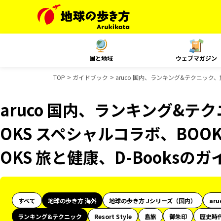
国と地域
ウェブマガジン
TOP
ガイドブック
aruco 国内、ランキング&テクニック、
aruco 国内、ランキング&テ
OKS スペシャルコラボ、BOO
OKS 旅と健康、D-Booksの
すべて
地球の歩き方 海外
地球の歩き方 Jシリーズ（国内）
aru
ランキング&テクニック
Resort Style
島旅
御朱印
歴史時