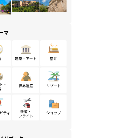
ーマ
食
建築・アート
宿泊
ト・
世界遺産
リゾート
戦
鉄道・
ビティ
ショップ
フライト