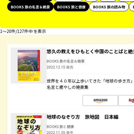
BOOKS 旅の名言＆絶景
BOOKS 旅と健康
BOOKS 旅の読み物
1〜20件/127件中 を表示
悠久の教えをひもとく中国のことばと絶
BOOKS 旅の名言＆絶景
2022.12.15 発売
世界を４０年以上歩いてきた「地球の歩き方
名言と癒やしの絶景集
地球のなぞり方 旅地図 日本編
BOOKS 旅と健康
2022.11.25 発売