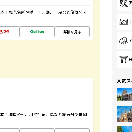
図本！観光名所や橋、川、湖、半島など旅気分で
詳細を見る
人気ス
図本！国境や州、川や街道、島など旅気分で地図