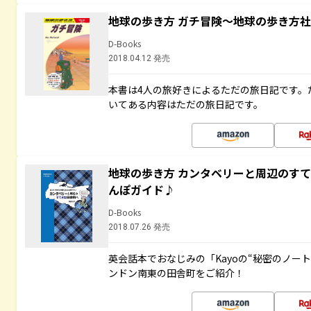
地球の歩き方 ガチ冒険～地球の歩き方
D-Books
2018.04.12 発売
本書は4人の旅好きによるただの旅日記です。
いてある内容はただの旅日記です。
地球の歩き方 カンタベリーと周辺のす
んぽガイド♪
D-Books
2018.07.26 発売
英会話本でおなじみの「Kayoの“秘密のノー
ンドン南東の田舎町をご紹介！