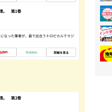
憶。 第1巻
とになった筆者が、島で出合うトロピカルでマジ
詳細を見る
憶。 第2巻