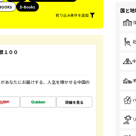
BOOKS
D-Books
国と地
絞り込み条件を追加
景１００
」があなたにお届けする、人生を輝かせる中国の
詳細を見る