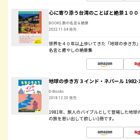
心に寄り添う台湾のことばと絶景１００
BOOKS 旅の名言＆絶景
2022.11.04 発売
世界を４０年以上歩いてきた「地球の歩き方
名言と癒やしの絶景集
地球の歩き方 3 インド・ネパール 1982
D-Books
2018.12.20 発売
1981年、旅人のバイブルとして登場した地
の旅を思い出して欲しい1冊です。