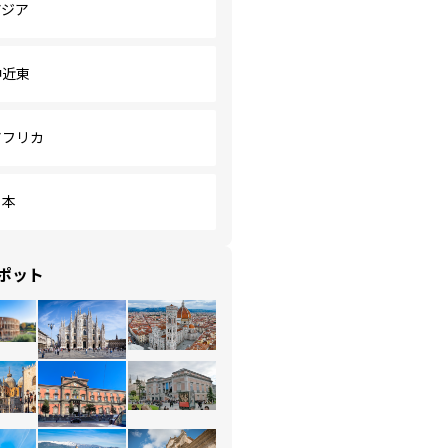
アジア
中近東
アフリカ
日本
ポット