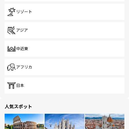
リゾート
アジア
中近東
アフリカ
日本
人気スポット