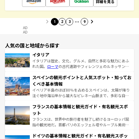
詳細を見る
…
1
2
3
9
AD
AD
人気の国と地域から探す
イタリア
イタリアは歴史、文化、グルメ、自然と多彩な魅力にあふ
れた国。
ローマ
の古代遺跡やフィレンツェのルネッサンス
美術、ヴェネツィアの運河など、歴史あるスポットはもち
スペインの観光ポイントと人気スポット・知ってお
ろん、トスカーナの美しい田園風景やアマルフィ海岸の絶
景など、自然景観も見逃せない。観光の合間には、本場の
くべき基本情報
ピザやパスタなど、絶品のイタリア料理を堪能することも
イベリア半島のほぼ80％を占めるスペインは、太陽が降り
できる。朝目覚めてから夜眠るまで、すべての瞬間を楽し
注ぐ地中海沿岸から雄大なピレネー山脈まで、多彩な自然
ませてくれるイタリアで、忘れられない旅をしてみよう！
と文化が詰まったヨーロッパ屈指の旅行先だ。多様な地域
なお、新着のイタリア情報は
コンテンツ一覧
を参照してほ
フランスの基本情報と観光ガイド・有名観光スポ
文化が根付くこの国では、情熱的なフラメンコ、熱気あふ
しい。
れる闘牛、そして美味しいタパスが生活の一部となってい
ット
る。首都マドリードの洗練された雰囲気や、バルセロナの
フランスは、世界中の旅行者を魅了し続けるヨーロッパ屈
アートに溢れた街角から、地方では古代ローマ遺跡や中世
指の観光地だ。首都パリのエッフェル塔やルーブル美術館
の城塞都市、穏やかなビーチリゾートまで多彩な表情を見
といった象徴的なスポットから、田舎町の古風な美しさま
せる。地方によって風土や気候が異なるスペインはその個
ドイツの基本情報と観光ガイド・有名観光スポッ
で、幅広い魅力が詰まっている。華麗な宮殿、歴史的な大