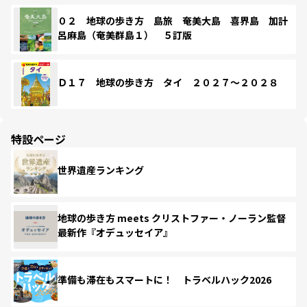
０２ 地球の歩き方 島旅 奄美大島 喜界島 加計
呂麻島（奄美群島１） ５訂版
Ｄ１７ 地球の歩き方 タイ ２０２７～２０２８
特設ページ
世界遺産ランキング
地球の歩き方 meets クリストファー・ノーラン監督
最新作『オデュッセイア』
準備も滞在もスマートに！ トラベルハック2026