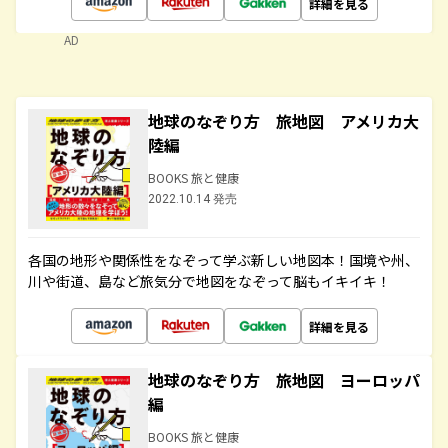
詳細を見る
AD
地球のなぞり方 旅地図 アメリカ大
陸編
BOOKS 旅と健康
2022.10.14 発売
各国の地形や関係性をなぞって学ぶ新しい地図本！国境や州、
川や街道、島など旅気分で地図をなぞって脳もイキイキ！
詳細を見る
地球のなぞり方 旅地図 ヨーロッパ
編
BOOKS 旅と健康