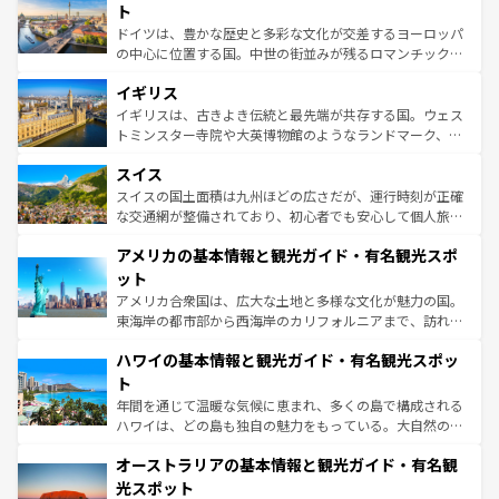
性で訪れる人を魅了する。 なお、新着のスペイン情報は
コ
聖堂、美しいビーチ、そして豊かな自然が、訪れる者を心
ト
ンテンツ一覧
を参照してほしい。
から魅了する。また、フランスは美食の国としても知ら
ドイツは、豊かな歴史と多彩な文化が交差するヨーロッパ
れ、フランス料理はユネスコ無形文化遺産にも登録されて
の中心に位置する国。中世の街並みが残るロマンチック街
いる。シャンパンの発祥地であるランス、プロヴァンスの
道から、未来を先取りするようなモダンな都市まで多様な
香り高いラベンダー畑など、多彩な楽しみ方が可能だ。さ
イギリス
顔を持つこの国は、どこを歩いても飽きることがない。ベ
らに、パリ以外の地域にも魅力が溢れており、どの街角に
ルリンの文化的活気、バイエルン州のアルプスの絶景、そ
イギリスは、古きよき伝統と最先端が共存する国。ウェス
も豊かな歴史と文化が息づいている。パリ以外の個性あふ
してライン川沿いのワイン畑といった風景は必見。ビール
トミンスター寺院や大英博物館のようなランドマーク、歴
れる地方に足を運ぶとそれぞれで全く異なる文化を体験で
とソーセージを味わいながら地元の人と過ごす楽しい時間
史ある大学都市、美しい丘陵地帯や牧歌的な風景など、エ
きるだろう。 なお、新着のフランス情報は
コンテンツ一覧
スイス
は、お酒好きな人にはぜひ体験してほしい。 なお、新着の
リアごとに異なる魅力がある。また、優雅なアフタヌーン
を参照してほしい。
ドイツ情報は
コンテンツ一覧
を参照してほしい。
ティー、ビール好きにはたまらない英国パブ、サッカー観
スイスの国土面積は九州ほどの広さだが、運行時刻が正確
戦など、本場だからこそできる体験も豊富。イギリスを旅
な交通網が整備されており、初心者でも安心して個人旅行
して楽しみつくそう。 なお、新着のイギリス情報は
コンテ
を楽しめる。日本同様に時刻表どおりの旅が可能だ。中世
アメリカの基本情報と観光ガイド・有名観光スポ
ンツ一覧
を参照してほしい。
の建物がそのまま残る町や、スイスならではのユニークな
博物館もあり、アルプス観光だけでなく町歩きも満喫する
ット
ことができる。国民の所得が高いため物価も高いが、旅行
アメリカ合衆国は、広大な土地と多様な文化が魅力の国。
者向けの交通パス提供のサービスもあり、うまく活用すれ
東海岸の都市部から西海岸のカリフォルニアまで、訪れる
ば市内交通費無料で観光を楽しむこともできる。 なお、新
場所ごとに異なる風景と体験が待っている。ニューヨーク
着のスイス情報は
コンテンツ一覧
を参照してほしい。
ハワイの基本情報と観光ガイド・有名観光スポッ
のような巨大都市は、観光、ショッピング、エンターテイ
ンメントが詰まった刺激的なスポットだ。一方、アメリカ
ト
西部には大自然が広がり、グランドキャニオンやイエロー
年間を通じて温暖な気候に恵まれ、多くの島で構成される
ストーン国立公園といった絶景が堪能できる。さらに、南
ハワイは、どの島も独自の魅力をもっている。大自然の神
部のニューオーリンズでは、音楽と美食が融合した独特の
秘を感じたいなら、火山が生み出した壮大な景観を誇るハ
文化が魅力。旅行者はアメリカの各地域で異なる魅力を楽
オーストラリアの基本情報と観光ガイド・有名観
ワイ島は見逃せない。また、定番の観光地といえばオアフ
しみながら、その多様性と豊かな歴史を感じることができ
島だが、静かな自然を求めるならマウイ島やカウアイ島が
光スポット