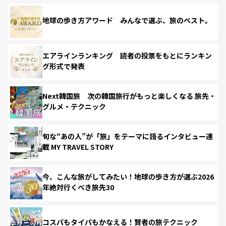
地球の歩き方アワード みんなで選ぶ、旅のベスト。
エアラインランキング 読者の投票をもとにランキン
グ形式で発表
Next韓国旅 次の韓国旅行がもっと楽しくなる 旅先・
グルメ・テクニック
旬な“あの人”が「旅」をテーマに語るインタビュー連
載 MY TRAVEL STORY
今、こんな旅がしてみたい！地球の歩き方が選ぶ2026
年絶対行くべき旅先30
コスパもタイパもかなえる！賢者の旅テクニック