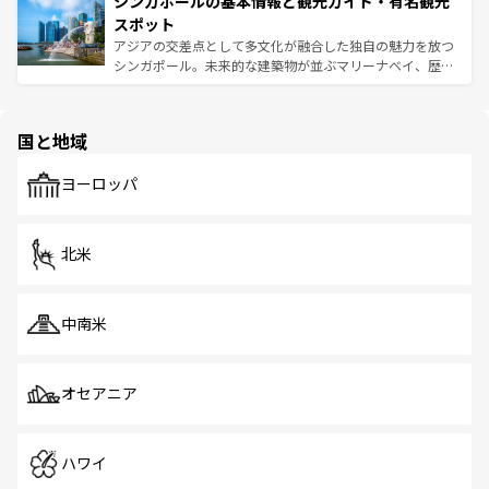
シンガポールの基本情報と観光ガイド・有名観光
激する。気候は一年中温暖で、どの季節にも異なる楽しみ
み、どこを訪れても感動するはず。観光スポットが密集し
が待っている。親しみやすいタイの人々、仏教を中心とし
ており、効率よく見どころを回れるのも魅力。息をのむよ
スポット
た文化、そして多様な観光資源が、訪れる旅人を魅了し続
うな絶景から文化的な体験まで、香港を存分に楽しみ尽く
アジアの交差点として多文化が融合した独自の魅力を放つ
ける。 なお、新着のタイ情報は
コンテンツ一覧
を参照して
そう。 なお、新着の香港情報は
コンテンツ一覧
を参照して
シンガポール。未来的な建築物が並ぶマリーナベイ、歴史
ほしい。
ほしい。
と伝統を感じられるエスニックタウン、多数の緑豊かな公
園や自然保護区など、自然が調和した近代的な景観と文化
の多様性あふれるカラフルな町は、どこを歩いても新しい
国と地域
発見がある。さらに、治安のよさや充実した公共交通機関
も、旅行者にとっては魅力的なポイント。グルメも豊富
で、ホーカーズは地元の風情を楽しめる外せないスポット
ヨーロッパ
だ。訪れる人を飽きさせないシンガポールで、多様な魅力
を体感しよう。 なお、新着のシンガポール情報は
コンテン
ツ一覧
を参照してほしい。
北米
中南米
オセアニア
ハワイ