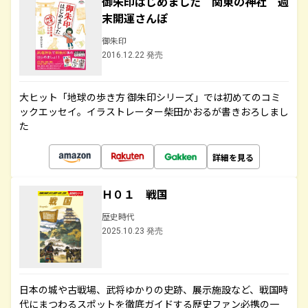
御朱印はじめました 関東の神社 週
末開運さんぽ
御朱印
2016.12.22 発売
大ヒット「地球の歩き方 御朱印シリーズ」では初めてのコミ
ックエッセイ。イラストレーター柴田かおるが書きおろしまし
た
詳細を見る
Ｈ０１ 戦国
歴史時代
2025.10.23 発売
日本の城や古戦場、武将ゆかりの史跡、展示施設など、戦国時
代にまつわるスポットを徹底ガイドする歴史ファン必携の一