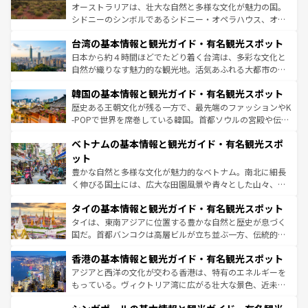
るだろう。車でのロードトリップや列車の旅も、アメリカ
おすすめ。エメラルドグリーンに輝く海をはじめ、豊かな
オーストラリアは、壮大な自然と多様な文化が魅力の国。
ならではの贅沢な旅のスタイルだ。 なお、新着のアメリカ
文化や歴史が息づいている。「アロハスピリット」と呼ば
シドニーのシンボルであるシドニー・オペラハウス、オー
情報は
コンテンツ一覧
を参照してほしい。
れるおもてなしの心で訪れる人々を迎えてくれるハワイの
ストラリア東海岸北部に広がる大サンゴ礁地帯グレートバ
人々、おいしいローカルフードやハワイアンミュージッ
台湾の基本情報と観光ガイド・有名観光スポット
リアリーフや大陸中央部にそびえるウルル（エアーズロッ
ク、伝統的なフラダンスなど、すべてがハワイの魅力を彩
ク）、タスマニアの美しい原生林やケアンズの熱帯雨林な
日本から約４時間ほどでたどり着く台湾は、多彩な文化と
っている。訪れるたびに新しい発見と感動が待っているハ
ど、見どころがたくさん。また、カフェやワイン、オージ
自然が織りなす魅力的な観光地。活気あふれる大都市の台
ワイを、存分に味わってほしい。 なお、新着のハワイ情報
ービーフなどの食文化も豊かで、美味しいものであふれて
北やノスタルジックな町並みが人気な九份（ジォウフェ
は
コンテンツ一覧
を参照してほしい。
韓国の基本情報と観光ガイド・有名観光スポット
いる。アクティビティも充実しており、サーフィンやダイ
ン）、静ひつな山岳地帯である台湾東部など、都市の喧騒
ビング、ハイキングなど、アウトドア好きにはたまらな
と山間の静けさが共存しており、訪れる人に新しい発見と
歴史ある王朝文化が残る一方で、最先端のファッションやK
い。オーストラリアの多彩な魅力を存分に味わいつくそ
驚きをもたらしてくれる。また、奥深い台湾の食文化も魅
-POPで世界を席巻している韓国。首都ソウルの宮殿や伝統
う。 なお、新着のオーストラリア情報は
コンテンツ一覧
を
力で、夜市などの屋台グルメから高級料理、ヘルシーで美
家屋が並ぶエリアでは韓国の歴史と文化に浸ることがで
参照してほしい。
ベトナムの基本情報と観光ガイド・有名観光スポ
容にもいいと評判のスイーツなど、バラエティ豊かな料理
き、地方に足を延ばせば四季折々の自然美を楽しむことが
が味わえる。 なお、新着の台湾情報は
コンテンツ一覧
を参
できる。そして、キムチや焼肉、絶品のストリートフード
ット
照してほしい。
まで、さまざまな韓国料理が待っている。夜には、韓国な
豊かな自然と多様な文化が魅力的なベトナム。南北に細長
らではのナイトライフも堪能できる。あたたかいホスピタ
く伸びる国土には、広大な田園風景や青々とした山々、世
リティに包まれながら、韓国の多彩な魅力を心ゆくまで味
界遺産に登録された壮大な自然景観が点在し、都市部では
わってみてほしい。 なお、新着の韓国情報は
コンテンツ一
タイの基本情報と観光ガイド・有名観光スポット
急速な発展と共に伝統が息づく。ハノイの古い町並みやホ
覧
を参照してほしい。
ーチミン市のフランス統治時代の建物も、独特の雰囲気を
タイは、東南アジアに位置する豊かな自然と歴史が息づく
醸し出している。また、バラエティの豊かさとおいしさで
国だ。首都バンコクは高層ビルが立ち並ぶ一方、伝統的な
世界中の食通を魅了してやまないベトナム料理も魅力のひ
寺院や市場がいたるところに点在し、古きよき文化と現代
香港の基本情報と観光ガイド・有名観光スポット
とつ。フォーやバインミー、ベトナムコーヒーなどは、ぜ
の活気が交差している。北部ではチェンマイなどの山岳地
ひ現地で味わいたい。どの地域を訪れてもあたたかい人々
帯で自然と触れ合い、南部ではプーケットやクラビの美し
アジアと西洋の文化が交わる香港は、特有のエネルギーを
が旅行者を迎えてくれるので、きっと忘れられない旅にな
いビーチでリゾート気分を楽しむことができる。タイ料理
もっている。ヴィクトリア湾に広がる壮大な景色、近未来
るはずだ。 なお、新着のベトナム情報は
コンテンツ一覧
を
は世界的に有名で、屋台から高級レストランまで味覚を刺
的なアートスポット、そして歴史と現代が融合した町並
参照してほしい。