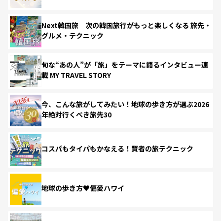
Next韓国旅 次の韓国旅行がもっと楽しくなる 旅先・
グルメ・テクニック
旬な“あの人”が「旅」をテーマに語るインタビュー連
載 MY TRAVEL STORY
今、こんな旅がしてみたい！地球の歩き方が選ぶ2026
年絶対行くべき旅先30
コスパもタイパもかなえる！賢者の旅テクニック
地球の歩き方♥偏愛ハワイ