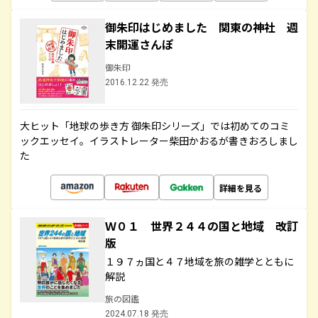
御朱印はじめました 関東の神社 週
末開運さんぽ
御朱印
2016.12.22 発売
大ヒット「地球の歩き方 御朱印シリーズ」では初めてのコミ
ックエッセイ。イラストレーター柴田かおるが書きおろしまし
た
詳細を見る
Ｗ０１ 世界２４４の国と地域 改訂
版
１９７ヵ国と４７地域を旅の雑学とともに
解説
旅の図鑑
2024.07.18 発売