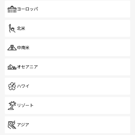
も、旅行者にとっては魅力的なポイント。グルメも豊富
で、ホーカーズは地元の風情を楽しめる外せないスポット
ヨーロッパ
だ。訪れる人を飽きさせないシンガポールで、多様な魅力
を体感しよう。 なお、新着のシンガポール情報は
コンテン
ツ一覧
を参照してほしい。
北米
中南米
オセアニア
ハワイ
リゾート
アジア