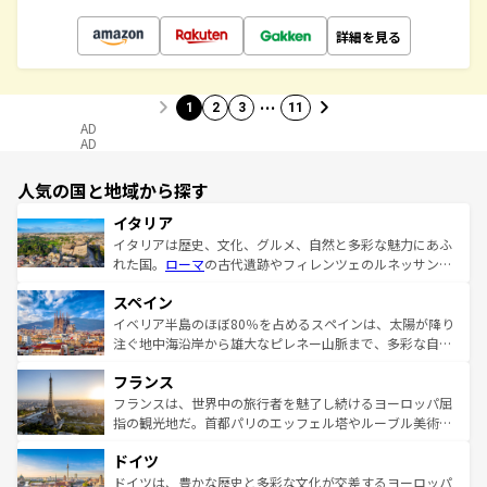
詳細を見る
…
1
2
3
11
AD
AD
人気の国と地域から探す
イタリア
イタリアは歴史、文化、グルメ、自然と多彩な魅力にあふ
れた国。
ローマ
の古代遺跡やフィレンツェのルネッサンス
美術、ヴェネツィアの運河など、歴史あるスポットはもち
スペイン
ろん、トスカーナの美しい田園風景やアマルフィ海岸の絶
景など、自然景観も見逃せない。観光の合間には、本場の
イベリア半島のほぼ80％を占めるスペインは、太陽が降り
ピザやパスタなど、絶品のイタリア料理を堪能することも
注ぐ地中海沿岸から雄大なピレネー山脈まで、多彩な自然
できる。朝目覚めてから夜眠るまで、すべての瞬間を楽し
と文化が詰まったヨーロッパ屈指の旅行先だ。多様な地域
フランス
ませてくれるイタリアで、忘れられない旅をしてみよう！
文化が根付くこの国では、情熱的なフラメンコ、熱気あふ
なお、新着のイタリア情報は
コンテンツ一覧
を参照してほ
れる闘牛、そして美味しいタパスが生活の一部となってい
フランスは、世界中の旅行者を魅了し続けるヨーロッパ屈
しい。
る。首都マドリードの洗練された雰囲気や、バルセロナの
指の観光地だ。首都パリのエッフェル塔やルーブル美術館
アートに溢れた街角から、地方では古代ローマ遺跡や中世
といった象徴的なスポットから、田舎町の古風な美しさま
ドイツ
の城塞都市、穏やかなビーチリゾートまで多彩な表情を見
で、幅広い魅力が詰まっている。華麗な宮殿、歴史的な大
せる。地方によって風土や気候が異なるスペインはその個
聖堂、美しいビーチ、そして豊かな自然が、訪れる者を心
ドイツは、豊かな歴史と多彩な文化が交差するヨーロッパ