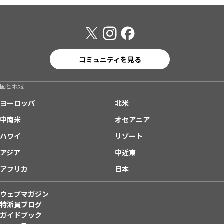
コミュニティを見る
国と地域
ヨーロッパ
北米
中南米
オセアニア
ハワイ
リゾート
アジア
中近東
アフリカ
日本
ウェブマガジン
特派員ブログ
ガイドブック