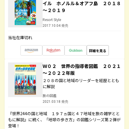
イル ホノルル＆オアフ島 ２０１８
～２０１９
Resort Style
2017.10.04 発売
当社在庫切れ
詳細を見る
Ｗ０２ 世界の指導者図鑑 ２０２１
～２０２２年版
２０８の国と地域のリーダーを経歴ととも
に解説
旅の図鑑
2021.03.18 発売
『世界244の国と地域 １９７ヵ国と４７地域を旅の雑学とと
もに解説』に続く、「地球の歩き方」の図鑑シリーズ第２弾が
登場！