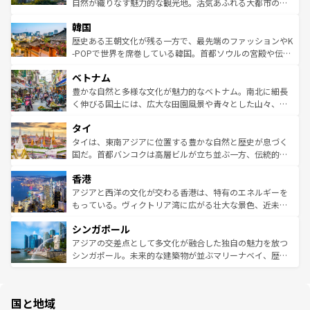
ク、伝統的なフラダンスなど、すべてがハワイの魅力を彩
ど、見どころがたくさん。また、カフェやワイン、オージ
自然が織りなす魅力的な観光地。活気あふれる大都市の台
っている。訪れるたびに新しい発見と感動が待っているハ
ービーフなどの食文化も豊かで、美味しいものであふれて
北やノスタルジックな町並みが人気な九份（ジォウフェ
ワイを、存分に味わってほしい。 なお、新着のハワイ情報
韓国
いる。アクティビティも充実しており、サーフィンやダイ
ン）、静ひつな山岳地帯である台湾東部など、都市の喧騒
は
コンテンツ一覧
を参照してほしい。
ビング、ハイキングなど、アウトドア好きにはたまらな
と山間の静けさが共存しており、訪れる人に新しい発見と
歴史ある王朝文化が残る一方で、最先端のファッションやK
い。オーストラリアの多彩な魅力を存分に味わいつくそ
驚きをもたらしてくれる。また、奥深い台湾の食文化も魅
-POPで世界を席巻している韓国。首都ソウルの宮殿や伝統
う。 なお、新着のオーストラリア情報は
コンテンツ一覧
を
力で、夜市などの屋台グルメから高級料理、ヘルシーで美
家屋が並ぶエリアでは韓国の歴史と文化に浸ることがで
参照してほしい。
ベトナム
容にもいいと評判のスイーツなど、バラエティ豊かな料理
き、地方に足を延ばせば四季折々の自然美を楽しむことが
が味わえる。 なお、新着の台湾情報は
コンテンツ一覧
を参
できる。そして、キムチや焼肉、絶品のストリートフード
豊かな自然と多様な文化が魅力的なベトナム。南北に細長
照してほしい。
まで、さまざまな韓国料理が待っている。夜には、韓国な
く伸びる国土には、広大な田園風景や青々とした山々、世
らではのナイトライフも堪能できる。あたたかいホスピタ
界遺産に登録された壮大な自然景観が点在し、都市部では
タイ
リティに包まれながら、韓国の多彩な魅力を心ゆくまで味
急速な発展と共に伝統が息づく。ハノイの古い町並みやホ
わってみてほしい。 なお、新着の韓国情報は
コンテンツ一
ーチミン市のフランス統治時代の建物も、独特の雰囲気を
タイは、東南アジアに位置する豊かな自然と歴史が息づく
覧
を参照してほしい。
醸し出している。また、バラエティの豊かさとおいしさで
国だ。首都バンコクは高層ビルが立ち並ぶ一方、伝統的な
世界中の食通を魅了してやまないベトナム料理も魅力のひ
寺院や市場がいたるところに点在し、古きよき文化と現代
香港
とつ。フォーやバインミー、ベトナムコーヒーなどは、ぜ
の活気が交差している。北部ではチェンマイなどの山岳地
ひ現地で味わいたい。どの地域を訪れてもあたたかい人々
帯で自然と触れ合い、南部ではプーケットやクラビの美し
アジアと西洋の文化が交わる香港は、特有のエネルギーを
が旅行者を迎えてくれるので、きっと忘れられない旅にな
いビーチでリゾート気分を楽しむことができる。タイ料理
もっている。ヴィクトリア湾に広がる壮大な景色、近未来
るはずだ。 なお、新着のベトナム情報は
コンテンツ一覧
を
は世界的に有名で、屋台から高級レストランまで味覚を刺
的なアートスポット、そして歴史と現代が融合した町並
参照してほしい。
シンガポール
激する。気候は一年中温暖で、どの季節にも異なる楽しみ
み、どこを訪れても感動するはず。観光スポットが密集し
が待っている。親しみやすいタイの人々、仏教を中心とし
ており、効率よく見どころを回れるのも魅力。息をのむよ
アジアの交差点として多文化が融合した独自の魅力を放つ
た文化、そして多様な観光資源が、訪れる旅人を魅了し続
うな絶景から文化的な体験まで、香港を存分に楽しみ尽く
シンガポール。未来的な建築物が並ぶマリーナベイ、歴史
ける。 なお、新着のタイ情報は
コンテンツ一覧
を参照して
そう。 なお、新着の香港情報は
コンテンツ一覧
を参照して
と伝統を感じられるエスニックタウン、多数の緑豊かな公
ほしい。
ほしい。
園や自然保護区など、自然が調和した近代的な景観と文化
の多様性あふれるカラフルな町は、どこを歩いても新しい
国と地域
発見がある。さらに、治安のよさや充実した公共交通機関