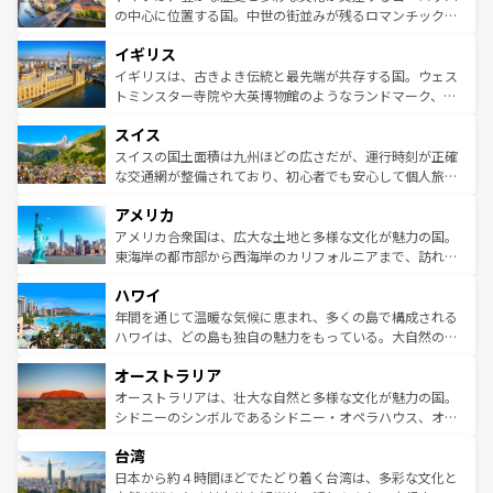
性で訪れる人を魅了する。 なお、新着のスペイン情報は
コ
から魅了する。また、フランスは美食の国としても知ら
の中心に位置する国。中世の街並みが残るロマンチック街
ンテンツ一覧
を参照してほしい。
れ、フランス料理はユネスコ無形文化遺産にも登録されて
道から、未来を先取りするようなモダンな都市まで多様な
イギリス
いる。シャンパンの発祥地であるランス、プロヴァンスの
顔を持つこの国は、どこを歩いても飽きることがない。ベ
香り高いラベンダー畑など、多彩な楽しみ方が可能だ。さ
ルリンの文化的活気、バイエルン州のアルプスの絶景、そ
イギリスは、古きよき伝統と最先端が共存する国。ウェス
らに、パリ以外の地域にも魅力が溢れており、どの街角に
してライン川沿いのワイン畑といった風景は必見。ビール
トミンスター寺院や大英博物館のようなランドマーク、歴
も豊かな歴史と文化が息づいている。パリ以外の個性あふ
とソーセージを味わいながら地元の人と過ごす楽しい時間
史ある大学都市、美しい丘陵地帯や牧歌的な風景など、エ
れる地方に足を運ぶとそれぞれで全く異なる文化を体験で
スイス
は、お酒好きな人にはぜひ体験してほしい。 なお、新着の
リアごとに異なる魅力がある。また、優雅なアフタヌーン
きるだろう。 なお、新着のフランス情報は
コンテンツ一覧
ドイツ情報は
コンテンツ一覧
を参照してほしい。
ティー、ビール好きにはたまらない英国パブ、サッカー観
スイスの国土面積は九州ほどの広さだが、運行時刻が正確
を参照してほしい。
戦など、本場だからこそできる体験も豊富。イギリスを旅
な交通網が整備されており、初心者でも安心して個人旅行
して楽しみつくそう。 なお、新着のイギリス情報は
コンテ
を楽しめる。日本同様に時刻表どおりの旅が可能だ。中世
アメリカ
ンツ一覧
を参照してほしい。
の建物がそのまま残る町や、スイスならではのユニークな
博物館もあり、アルプス観光だけでなく町歩きも満喫する
アメリカ合衆国は、広大な土地と多様な文化が魅力の国。
ことができる。国民の所得が高いため物価も高いが、旅行
東海岸の都市部から西海岸のカリフォルニアまで、訪れる
者向けの交通パス提供のサービスもあり、うまく活用すれ
場所ごとに異なる風景と体験が待っている。ニューヨーク
ハワイ
ば市内交通費無料で観光を楽しむこともできる。 なお、新
のような巨大都市は、観光、ショッピング、エンターテイ
着のスイス情報は
コンテンツ一覧
を参照してほしい。
ンメントが詰まった刺激的なスポットだ。一方、アメリカ
年間を通じて温暖な気候に恵まれ、多くの島で構成される
西部には大自然が広がり、グランドキャニオンやイエロー
ハワイは、どの島も独自の魅力をもっている。大自然の神
ストーン国立公園といった絶景が堪能できる。さらに、南
秘を感じたいなら、火山が生み出した壮大な景観を誇るハ
オーストラリア
部のニューオーリンズでは、音楽と美食が融合した独特の
ワイ島は見逃せない。また、定番の観光地といえばオアフ
文化が魅力。旅行者はアメリカの各地域で異なる魅力を楽
島だが、静かな自然を求めるならマウイ島やカウアイ島が
オーストラリアは、壮大な自然と多様な文化が魅力の国。
しみながら、その多様性と豊かな歴史を感じることができ
おすすめ。エメラルドグリーンに輝く海をはじめ、豊かな
シドニーのシンボルであるシドニー・オペラハウス、オー
るだろう。車でのロードトリップや列車の旅も、アメリカ
文化や歴史が息づいている。「アロハスピリット」と呼ば
ストラリア東海岸北部に広がる大サンゴ礁地帯グレートバ
ならではの贅沢な旅のスタイルだ。 なお、新着のアメリカ
台湾
れるおもてなしの心で訪れる人々を迎えてくれるハワイの
リアリーフや大陸中央部にそびえるウルル（エアーズロッ
情報は
コンテンツ一覧
を参照してほしい。
人々、おいしいローカルフードやハワイアンミュージッ
ク）、タスマニアの美しい原生林やケアンズの熱帯雨林な
日本から約４時間ほどでたどり着く台湾は、多彩な文化と