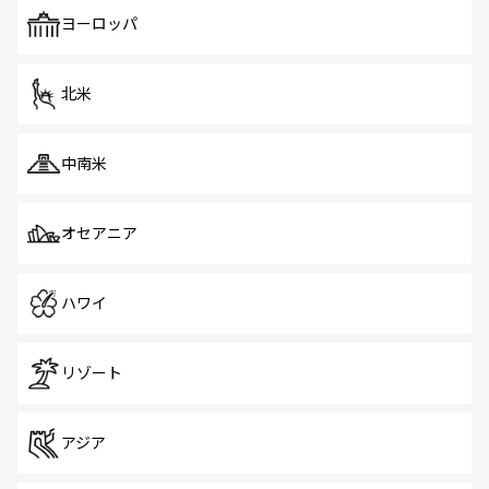
も、旅行者にとっては魅力的なポイント。グルメも豊富
で、ホーカーズは地元の風情を楽しめる外せないスポット
ヨーロッパ
だ。訪れる人を飽きさせないシンガポールで、多様な魅力
を体感しよう。 なお、新着のシンガポール情報は
コンテン
ツ一覧
を参照してほしい。
北米
中南米
オセアニア
ハワイ
リゾート
アジア