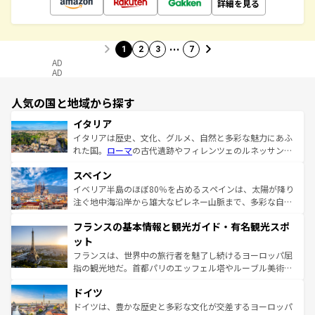
詳細を見る
…
1
2
3
7
AD
AD
人気の国と地域から探す
イタリア
イタリアは歴史、文化、グルメ、自然と多彩な魅力にあふ
れた国。
ローマ
の古代遺跡やフィレンツェのルネッサンス
美術、ヴェネツィアの運河など、歴史あるスポットはもち
スペイン
ろん、トスカーナの美しい田園風景やアマルフィ海岸の絶
景など、自然景観も見逃せない。観光の合間には、本場の
イベリア半島のほぼ80％を占めるスペインは、太陽が降り
ピザやパスタなど、絶品のイタリア料理を堪能することも
注ぐ地中海沿岸から雄大なピレネー山脈まで、多彩な自然
できる。朝目覚めてから夜眠るまで、すべての瞬間を楽し
と文化が詰まったヨーロッパ屈指の旅行先だ。多様な地域
フランスの基本情報と観光ガイド・有名観光スポ
ませてくれるイタリアで、忘れられない旅をしてみよう！
文化が根付くこの国では、情熱的なフラメンコ、熱気あふ
なお、新着のイタリア情報は
コンテンツ一覧
を参照してほ
れる闘牛、そして美味しいタパスが生活の一部となってい
ット
しい。
る。首都マドリードの洗練された雰囲気や、バルセロナの
フランスは、世界中の旅行者を魅了し続けるヨーロッパ屈
アートに溢れた街角から、地方では古代ローマ遺跡や中世
指の観光地だ。首都パリのエッフェル塔やルーブル美術館
の城塞都市、穏やかなビーチリゾートまで多彩な表情を見
といった象徴的なスポットから、田舎町の古風な美しさま
せる。地方によって風土や気候が異なるスペインはその個
ドイツ
で、幅広い魅力が詰まっている。華麗な宮殿、歴史的な大
性で訪れる人を魅了する。 なお、新着のスペイン情報は
コ
聖堂、美しいビーチ、そして豊かな自然が、訪れる者を心
ドイツは、豊かな歴史と多彩な文化が交差するヨーロッパ