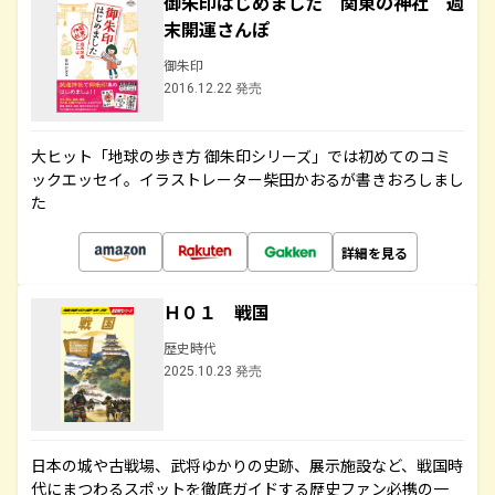
御朱印はじめました 関東の神社 週
末開運さんぽ
御朱印
2016.12.22 発売
大ヒット「地球の歩き方 御朱印シリーズ」では初めてのコミ
ックエッセイ。イラストレーター柴田かおるが書きおろしまし
た
詳細を見る
Ｈ０１ 戦国
歴史時代
2025.10.23 発売
日本の城や古戦場、武将ゆかりの史跡、展示施設など、戦国時
代にまつわるスポットを徹底ガイドする歴史ファン必携の一