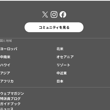
コミュニティを見る
国と地域
ヨーロッパ
北米
中南米
オセアニア
ハワイ
リゾート
アジア
中近東
アフリカ
日本
ウェブマガジン
特派員ブログ
ガイドブック
ニュース