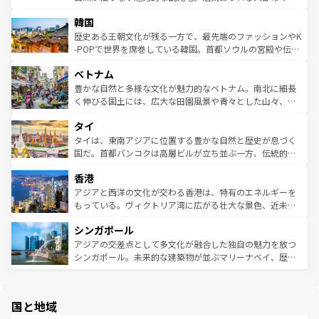
っている。訪れるたびに新しい発見と感動が待っているハ
ービーフなどの食文化も豊かで、美味しいものであふれて
北やノスタルジックな町並みが人気な九份（ジォウフェ
ワイを、存分に味わってほしい。 なお、新着のハワイ情報
韓国
いる。アクティビティも充実しており、サーフィンやダイ
ン）、静ひつな山岳地帯である台湾東部など、都市の喧騒
は
コンテンツ一覧
を参照してほしい。
ビング、ハイキングなど、アウトドア好きにはたまらな
と山間の静けさが共存しており、訪れる人に新しい発見と
歴史ある王朝文化が残る一方で、最先端のファッションやK
い。オーストラリアの多彩な魅力を存分に味わいつくそ
驚きをもたらしてくれる。また、奥深い台湾の食文化も魅
-POPで世界を席巻している韓国。首都ソウルの宮殿や伝統
う。 なお、新着のオーストラリア情報は
コンテンツ一覧
を
力で、夜市などの屋台グルメから高級料理、ヘルシーで美
家屋が並ぶエリアでは韓国の歴史と文化に浸ることがで
参照してほしい。
ベトナム
容にもいいと評判のスイーツなど、バラエティ豊かな料理
き、地方に足を延ばせば四季折々の自然美を楽しむことが
が味わえる。 なお、新着の台湾情報は
コンテンツ一覧
を参
できる。そして、キムチや焼肉、絶品のストリートフード
豊かな自然と多様な文化が魅力的なベトナム。南北に細長
照してほしい。
まで、さまざまな韓国料理が待っている。夜には、韓国な
く伸びる国土には、広大な田園風景や青々とした山々、世
らではのナイトライフも堪能できる。あたたかいホスピタ
界遺産に登録された壮大な自然景観が点在し、都市部では
タイ
リティに包まれながら、韓国の多彩な魅力を心ゆくまで味
急速な発展と共に伝統が息づく。ハノイの古い町並みやホ
わってみてほしい。 なお、新着の韓国情報は
コンテンツ一
ーチミン市のフランス統治時代の建物も、独特の雰囲気を
タイは、東南アジアに位置する豊かな自然と歴史が息づく
覧
を参照してほしい。
醸し出している。また、バラエティの豊かさとおいしさで
国だ。首都バンコクは高層ビルが立ち並ぶ一方、伝統的な
世界中の食通を魅了してやまないベトナム料理も魅力のひ
寺院や市場がいたるところに点在し、古きよき文化と現代
香港
とつ。フォーやバインミー、ベトナムコーヒーなどは、ぜ
の活気が交差している。北部ではチェンマイなどの山岳地
ひ現地で味わいたい。どの地域を訪れてもあたたかい人々
帯で自然と触れ合い、南部ではプーケットやクラビの美し
アジアと西洋の文化が交わる香港は、特有のエネルギーを
が旅行者を迎えてくれるので、きっと忘れられない旅にな
いビーチでリゾート気分を楽しむことができる。タイ料理
もっている。ヴィクトリア湾に広がる壮大な景色、近未来
るはずだ。 なお、新着のベトナム情報は
コンテンツ一覧
を
は世界的に有名で、屋台から高級レストランまで味覚を刺
的なアートスポット、そして歴史と現代が融合した町並
参照してほしい。
シンガポール
激する。気候は一年中温暖で、どの季節にも異なる楽しみ
み、どこを訪れても感動するはず。観光スポットが密集し
が待っている。親しみやすいタイの人々、仏教を中心とし
ており、効率よく見どころを回れるのも魅力。息をのむよ
アジアの交差点として多文化が融合した独自の魅力を放つ
た文化、そして多様な観光資源が、訪れる旅人を魅了し続
うな絶景から文化的な体験まで、香港を存分に楽しみ尽く
シンガポール。未来的な建築物が並ぶマリーナベイ、歴史
ける。 なお、新着のタイ情報は
コンテンツ一覧
を参照して
そう。 なお、新着の香港情報は
コンテンツ一覧
を参照して
と伝統を感じられるエスニックタウン、多数の緑豊かな公
ほしい。
ほしい。
園や自然保護区など、自然が調和した近代的な景観と文化
の多様性あふれるカラフルな町は、どこを歩いても新しい
国と地域
発見がある。さらに、治安のよさや充実した公共交通機関