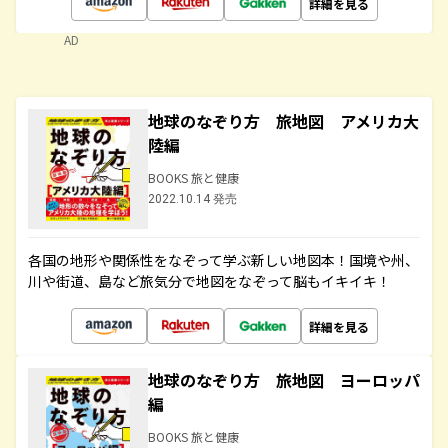
詳細を見る
AD
地球のなぞり方 旅地図 アメリカ大
陸編
BOOKS 旅と健康
2022.10.14 発売
各国の地形や関係性をなぞって学ぶ新しい地図本！国境や州、
川や街道、島など旅気分で地図をなぞって脳もイキイキ！
詳細を見る
地球のなぞり方 旅地図 ヨーロッパ
編
BOOKS 旅と健康