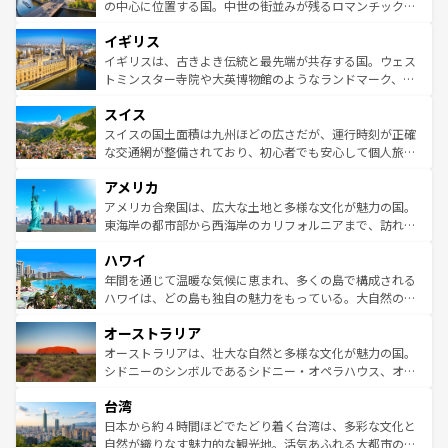
ンテンツ一覧
を参照してほしい。
から魅了する。また、フランスは美食の国としても知ら
の中心に位置する国。中世の街並みが残るロマンチック街
れ、フランス料理はユネスコ無形文化遺産にも登録されて
道から、未来を先取りするようなモダンな都市まで多様な
イギリス
いる。シャンパンの発祥地であるランス、プロヴァンスの
顔を持つこの国は、どこを歩いても飽きることがない。ベ
香り高いラベンダー畑など、多彩な楽しみ方が可能だ。さ
ルリンの文化的活気、バイエルン州のアルプスの絶景、そ
イギリスは、古きよき伝統と最先端が共存する国。ウェス
らに、パリ以外の地域にも魅力が溢れており、どの街角に
してライン川沿いのワイン畑といった風景は必見。ビール
トミンスター寺院や大英博物館のようなランドマーク、歴
も豊かな歴史と文化が息づいている。パリ以外の個性あふ
とソーセージを味わいながら地元の人と過ごす楽しい時間
史ある大学都市、美しい丘陵地帯や牧歌的な風景など、エ
れる地方に足を運ぶとそれぞれで全く異なる文化を体験で
スイス
は、お酒好きな人にはぜひ体験してほしい。 なお、新着の
リアごとに異なる魅力がある。また、優雅なアフタヌーン
きるだろう。 なお、新着のフランス情報は
コンテンツ一覧
ドイツ情報は
コンテンツ一覧
を参照してほしい。
ティー、ビール好きにはたまらない英国パブ、サッカー観
スイスの国土面積は九州ほどの広さだが、運行時刻が正確
を参照してほしい。
戦など、本場だからこそできる体験も豊富。イギリスを旅
な交通網が整備されており、初心者でも安心して個人旅行
して楽しみつくそう。 なお、新着のイギリス情報は
コンテ
を楽しめる。日本同様に時刻表どおりの旅が可能だ。中世
アメリカ
ンツ一覧
を参照してほしい。
の建物がそのまま残る町や、スイスならではのユニークな
博物館もあり、アルプス観光だけでなく町歩きも満喫する
アメリカ合衆国は、広大な土地と多様な文化が魅力の国。
ことができる。国民の所得が高いため物価も高いが、旅行
東海岸の都市部から西海岸のカリフォルニアまで、訪れる
者向けの交通パス提供のサービスもあり、うまく活用すれ
場所ごとに異なる風景と体験が待っている。ニューヨーク
ハワイ
ば市内交通費無料で観光を楽しむこともできる。 なお、新
のような巨大都市は、観光、ショッピング、エンターテイ
着のスイス情報は
コンテンツ一覧
を参照してほしい。
ンメントが詰まった刺激的なスポットだ。一方、アメリカ
年間を通じて温暖な気候に恵まれ、多くの島で構成される
西部には大自然が広がり、グランドキャニオンやイエロー
ハワイは、どの島も独自の魅力をもっている。大自然の神
ストーン国立公園といった絶景が堪能できる。さらに、南
秘を感じたいなら、火山が生み出した壮大な景観を誇るハ
オーストラリア
部のニューオーリンズでは、音楽と美食が融合した独特の
ワイ島は見逃せない。また、定番の観光地といえばオアフ
文化が魅力。旅行者はアメリカの各地域で異なる魅力を楽
島だが、静かな自然を求めるならマウイ島やカウアイ島が
オーストラリアは、壮大な自然と多様な文化が魅力の国。
しみながら、その多様性と豊かな歴史を感じることができ
おすすめ。エメラルドグリーンに輝く海をはじめ、豊かな
シドニーのシンボルであるシドニー・オペラハウス、オー
るだろう。車でのロードトリップや列車の旅も、アメリカ
文化や歴史が息づいている。「アロハスピリット」と呼ば
ストラリア東海岸北部に広がる大サンゴ礁地帯グレートバ
ならではの贅沢な旅のスタイルだ。 なお、新着のアメリカ
台湾
れるおもてなしの心で訪れる人々を迎えてくれるハワイの
リアリーフや大陸中央部にそびえるウルル（エアーズロッ
情報は
コンテンツ一覧
を参照してほしい。
人々、おいしいローカルフードやハワイアンミュージッ
ク）、タスマニアの美しい原生林やケアンズの熱帯雨林な
日本から約４時間ほどでたどり着く台湾は、多彩な文化と
ク、伝統的なフラダンスなど、すべてがハワイの魅力を彩
ど、見どころがたくさん。また、カフェやワイン、オージ
自然が織りなす魅力的な観光地。活気あふれる大都市の台