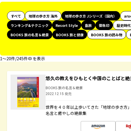
すべて
地球の歩き方 海外
地球の歩き方 Jシリーズ（国内）
aru
ランキング&テクニック
Resort Style
島旅
御朱印
歴史時代
BOOKS 旅の名言＆絶景
BOOKS 旅と健康
BOOKS 旅の読み物
1〜20件/245件中 を表示
悠久の教えをひもとく中国のことばと絶
BOOKS 旅の名言＆絶景
2022.12.15 発売
世界を４０年以上歩いてきた「地球の歩き方
名言と癒やしの絶景集