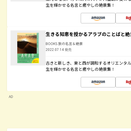
生を輝かせる名言と癒やしの絶景集！
生きる知恵を授かるアラブのことばと絶
BOOKS 旅の名言＆絶景
2022.07.14 発売
古きと新しき、東と西が調和するオリエンタ
生を輝かせる名言と癒やしの絶景集！
AD