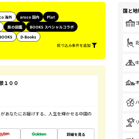
国と地
co 海外
aruco 国内
Plat
旅の図鑑
BOOKS スペシャルコラボ
BOOKS
D-Books
絞り込み条件を追加
景１００
」があなたにお届けする、人生を輝かせる中国の
詳細を見る