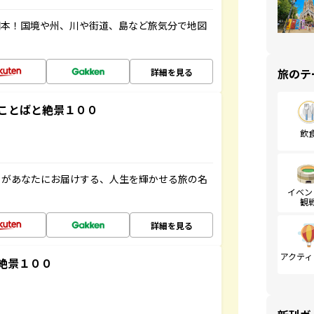
図本！国境や州、川や街道、島など旅気分で地図
旅のテ
詳細を見る
ことばと絶景１００
飲
」があなたにお届けする、人生を輝かせる旅の名
イベン
観
詳細を見る
アクティ
絶景１００