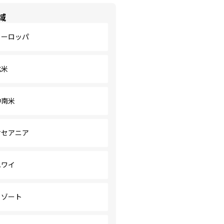
域
ヨーロッパ
北米
中南米
オセアニア
ハワイ
リゾート