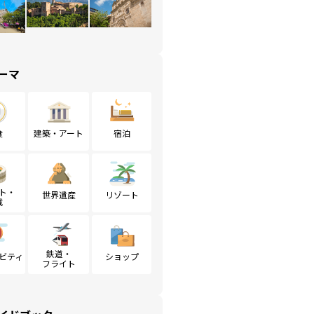
ーマ
食
建築・アート
宿泊
ト・
世界遺産
リゾート
戦
鉄道・
ビティ
ショップ
フライト