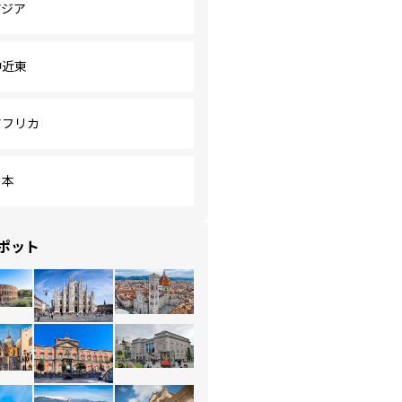
アジア
中近東
アフリカ
日本
ポット