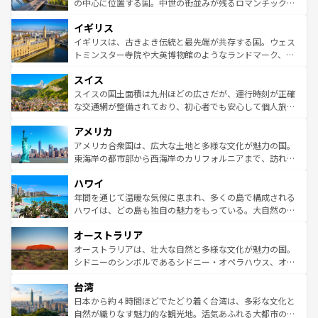
から魅了する。また、フランスは美食の国としても知ら
の中心に位置する国。中世の街並みが残るロマンチック街
れ、フランス料理はユネスコ無形文化遺産にも登録されて
道から、未来を先取りするようなモダンな都市まで多様な
イギリス
いる。シャンパンの発祥地であるランス、プロヴァンスの
顔を持つこの国は、どこを歩いても飽きることがない。ベ
香り高いラベンダー畑など、多彩な楽しみ方が可能だ。さ
ルリンの文化的活気、バイエルン州のアルプスの絶景、そ
イギリスは、古きよき伝統と最先端が共存する国。ウェス
らに、パリ以外の地域にも魅力が溢れており、どの街角に
してライン川沿いのワイン畑といった風景は必見。ビール
トミンスター寺院や大英博物館のようなランドマーク、歴
も豊かな歴史と文化が息づいている。パリ以外の個性あふ
とソーセージを味わいながら地元の人と過ごす楽しい時間
史ある大学都市、美しい丘陵地帯や牧歌的な風景など、エ
れる地方に足を運ぶとそれぞれで全く異なる文化を体験で
スイス
は、お酒好きな人にはぜひ体験してほしい。 なお、新着の
リアごとに異なる魅力がある。また、優雅なアフタヌーン
きるだろう。 なお、新着のフランス情報は
コンテンツ一覧
ドイツ情報は
コンテンツ一覧
を参照してほしい。
ティー、ビール好きにはたまらない英国パブ、サッカー観
スイスの国土面積は九州ほどの広さだが、運行時刻が正確
を参照してほしい。
戦など、本場だからこそできる体験も豊富。イギリスを旅
な交通網が整備されており、初心者でも安心して個人旅行
して楽しみつくそう。 なお、新着のイギリス情報は
コンテ
を楽しめる。日本同様に時刻表どおりの旅が可能だ。中世
アメリカ
ンツ一覧
を参照してほしい。
の建物がそのまま残る町や、スイスならではのユニークな
博物館もあり、アルプス観光だけでなく町歩きも満喫する
アメリカ合衆国は、広大な土地と多様な文化が魅力の国。
ことができる。国民の所得が高いため物価も高いが、旅行
東海岸の都市部から西海岸のカリフォルニアまで、訪れる
者向けの交通パス提供のサービスもあり、うまく活用すれ
場所ごとに異なる風景と体験が待っている。ニューヨーク
ハワイ
ば市内交通費無料で観光を楽しむこともできる。 なお、新
のような巨大都市は、観光、ショッピング、エンターテイ
着のスイス情報は
コンテンツ一覧
を参照してほしい。
ンメントが詰まった刺激的なスポットだ。一方、アメリカ
年間を通じて温暖な気候に恵まれ、多くの島で構成される
西部には大自然が広がり、グランドキャニオンやイエロー
ハワイは、どの島も独自の魅力をもっている。大自然の神
ストーン国立公園といった絶景が堪能できる。さらに、南
秘を感じたいなら、火山が生み出した壮大な景観を誇るハ
オーストラリア
部のニューオーリンズでは、音楽と美食が融合した独特の
ワイ島は見逃せない。また、定番の観光地といえばオアフ
文化が魅力。旅行者はアメリカの各地域で異なる魅力を楽
島だが、静かな自然を求めるならマウイ島やカウアイ島が
オーストラリアは、壮大な自然と多様な文化が魅力の国。
しみながら、その多様性と豊かな歴史を感じることができ
おすすめ。エメラルドグリーンに輝く海をはじめ、豊かな
シドニーのシンボルであるシドニー・オペラハウス、オー
るだろう。車でのロードトリップや列車の旅も、アメリカ
文化や歴史が息づいている。「アロハスピリット」と呼ば
ストラリア東海岸北部に広がる大サンゴ礁地帯グレートバ
ならではの贅沢な旅のスタイルだ。 なお、新着のアメリカ
台湾
れるおもてなしの心で訪れる人々を迎えてくれるハワイの
リアリーフや大陸中央部にそびえるウルル（エアーズロッ
情報は
コンテンツ一覧
を参照してほしい。
人々、おいしいローカルフードやハワイアンミュージッ
ク）、タスマニアの美しい原生林やケアンズの熱帯雨林な
日本から約４時間ほどでたどり着く台湾は、多彩な文化と
ク、伝統的なフラダンスなど、すべてがハワイの魅力を彩
ど、見どころがたくさん。また、カフェやワイン、オージ
自然が織りなす魅力的な観光地。活気あふれる大都市の台