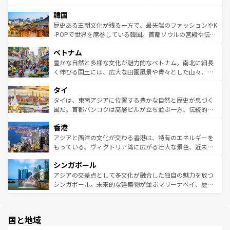
っている。訪れるたびに新しい発見と感動が待っているハ
ービーフなどの食文化も豊かで、美味しいものであふれて
北やノスタルジックな町並みが人気な九份（ジォウフェ
ワイを、存分に味わってほしい。 なお、新着のハワイ情報
韓国
いる。アクティビティも充実しており、サーフィンやダイ
ン）、静ひつな山岳地帯である台湾東部など、都市の喧騒
は
コンテンツ一覧
を参照してほしい。
ビング、ハイキングなど、アウトドア好きにはたまらな
と山間の静けさが共存しており、訪れる人に新しい発見と
歴史ある王朝文化が残る一方で、最先端のファッションやK
い。オーストラリアの多彩な魅力を存分に味わいつくそ
驚きをもたらしてくれる。また、奥深い台湾の食文化も魅
-POPで世界を席巻している韓国。首都ソウルの宮殿や伝統
う。 なお、新着のオーストラリア情報は
コンテンツ一覧
を
力で、夜市などの屋台グルメから高級料理、ヘルシーで美
家屋が並ぶエリアでは韓国の歴史と文化に浸ることがで
参照してほしい。
ベトナム
容にもいいと評判のスイーツなど、バラエティ豊かな料理
き、地方に足を延ばせば四季折々の自然美を楽しむことが
が味わえる。 なお、新着の台湾情報は
コンテンツ一覧
を参
できる。そして、キムチや焼肉、絶品のストリートフード
豊かな自然と多様な文化が魅力的なベトナム。南北に細長
照してほしい。
まで、さまざまな韓国料理が待っている。夜には、韓国な
く伸びる国土には、広大な田園風景や青々とした山々、世
らではのナイトライフも堪能できる。あたたかいホスピタ
界遺産に登録された壮大な自然景観が点在し、都市部では
タイ
リティに包まれながら、韓国の多彩な魅力を心ゆくまで味
急速な発展と共に伝統が息づく。ハノイの古い町並みやホ
わってみてほしい。 なお、新着の韓国情報は
コンテンツ一
ーチミン市のフランス統治時代の建物も、独特の雰囲気を
タイは、東南アジアに位置する豊かな自然と歴史が息づく
覧
を参照してほしい。
醸し出している。また、バラエティの豊かさとおいしさで
国だ。首都バンコクは高層ビルが立ち並ぶ一方、伝統的な
世界中の食通を魅了してやまないベトナム料理も魅力のひ
寺院や市場がいたるところに点在し、古きよき文化と現代
香港
とつ。フォーやバインミー、ベトナムコーヒーなどは、ぜ
の活気が交差している。北部ではチェンマイなどの山岳地
ひ現地で味わいたい。どの地域を訪れてもあたたかい人々
帯で自然と触れ合い、南部ではプーケットやクラビの美し
アジアと西洋の文化が交わる香港は、特有のエネルギーを
が旅行者を迎えてくれるので、きっと忘れられない旅にな
いビーチでリゾート気分を楽しむことができる。タイ料理
もっている。ヴィクトリア湾に広がる壮大な景色、近未来
るはずだ。 なお、新着のベトナム情報は
コンテンツ一覧
を
は世界的に有名で、屋台から高級レストランまで味覚を刺
的なアートスポット、そして歴史と現代が融合した町並
参照してほしい。
シンガポール
激する。気候は一年中温暖で、どの季節にも異なる楽しみ
み、どこを訪れても感動するはず。観光スポットが密集し
が待っている。親しみやすいタイの人々、仏教を中心とし
ており、効率よく見どころを回れるのも魅力。息をのむよ
アジアの交差点として多文化が融合した独自の魅力を放つ
た文化、そして多様な観光資源が、訪れる旅人を魅了し続
うな絶景から文化的な体験まで、香港を存分に楽しみ尽く
シンガポール。未来的な建築物が並ぶマリーナベイ、歴史
ける。 なお、新着のタイ情報は
コンテンツ一覧
を参照して
そう。 なお、新着の香港情報は
コンテンツ一覧
を参照して
と伝統を感じられるエスニックタウン、多数の緑豊かな公
ほしい。
ほしい。
園や自然保護区など、自然が調和した近代的な景観と文化
の多様性あふれるカラフルな町は、どこを歩いても新しい
国と地域
発見がある。さらに、治安のよさや充実した公共交通機関