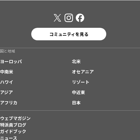
コミュニティを見る
国と地域
ヨーロッパ
北米
中南米
オセアニア
ハワイ
リゾート
アジア
中近東
アフリカ
日本
ウェブマガジン
特派員ブログ
ガイドブック
ニュース