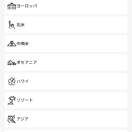
も、旅行者にとっては魅力的なポイント。グルメも豊富
で、ホーカーズは地元の風情を楽しめる外せないスポット
ヨーロッパ
だ。訪れる人を飽きさせないシンガポールで、多様な魅力
を体感しよう。 なお、新着のシンガポール情報は
コンテン
ツ一覧
を参照してほしい。
北米
中南米
オセアニア
ハワイ
リゾート
アジア