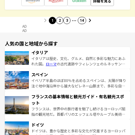
詳細を見る
…
1
2
3
14
AD
AD
人気の国と地域から探す
イタリア
イタリアは歴史、文化、グルメ、自然と多彩な魅力にあふ
れた国。
ローマ
の古代遺跡やフィレンツェのルネッサンス
美術、ヴェネツィアの運河など、歴史あるスポットはもち
スペイン
ろん、トスカーナの美しい田園風景やアマルフィ海岸の絶
景など、自然景観も見逃せない。観光の合間には、本場の
イベリア半島のほぼ80％を占めるスペインは、太陽が降り
ピザやパスタなど、絶品のイタリア料理を堪能することも
注ぐ地中海沿岸から雄大なピレネー山脈まで、多彩な自然
できる。朝目覚めてから夜眠るまで、すべての瞬間を楽し
と文化が詰まったヨーロッパ屈指の旅行先だ。多様な地域
フランスの基本情報と観光ガイド・有名観光スポ
ませてくれるイタリアで、忘れられない旅をしてみよう！
文化が根付くこの国では、情熱的なフラメンコ、熱気あふ
なお、新着のイタリア情報は
コンテンツ一覧
を参照してほ
れる闘牛、そして美味しいタパスが生活の一部となってい
ット
しい。
る。首都マドリードの洗練された雰囲気や、バルセロナの
フランスは、世界中の旅行者を魅了し続けるヨーロッパ屈
アートに溢れた街角から、地方では古代ローマ遺跡や中世
指の観光地だ。首都パリのエッフェル塔やルーブル美術館
の城塞都市、穏やかなビーチリゾートまで多彩な表情を見
といった象徴的なスポットから、田舎町の古風な美しさま
せる。地方によって風土や気候が異なるスペインはその個
ドイツ
で、幅広い魅力が詰まっている。華麗な宮殿、歴史的な大
性で訪れる人を魅了する。 なお、新着のスペイン情報は
コ
聖堂、美しいビーチ、そして豊かな自然が、訪れる者を心
ドイツは、豊かな歴史と多彩な文化が交差するヨーロッパ
ンテンツ一覧
を参照してほしい。