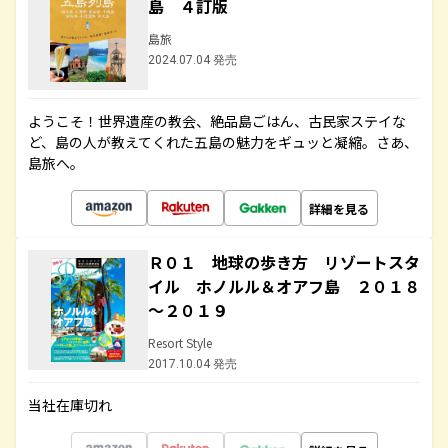
島 ４訂版
島旅
2024.07.04 発売
ようこそ！世界遺産の教会、絶品島ごはん、古民家ステイな
ど、島の人が教えてくれた五島の魅力をギュッと凝縮。さあ、
島旅へ。
詳細を見る
Ｒ０１ 地球の歩き方 リゾートスタ
イル ホノルル＆オアフ島 ２０１８
～２０１９
Resort Style
2017.10.04 発売
当社在庫切れ