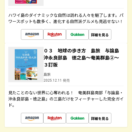
ハワイ島のダイナミックな自然は訪れる人々を魅了します。パ
ワースポットも数多く、進化する自然派グルメも見逃せない！
詳細を見る
０３ 地球の歩き方 島旅 与論島
沖永良部島 徳之島～奄美群島②～
３訂版
島旅
2025.12.11 発売
見たことのない世界に心奪われる！ 奄美群島南部「与論島・
沖永良部島・徳之島」の三島だけをフィーチャーした完全ガイ
ド。
詳細を見る