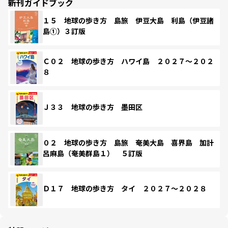
新刊ガイドブック
１５ 地球の歩き方 島旅 伊豆大島 利島（伊豆諸
島①）３訂版
Ｃ０２ 地球の歩き方 ハワイ島 ２０２７～２０２
８
Ｊ３３ 地球の歩き方 墨田区
０２ 地球の歩き方 島旅 奄美大島 喜界島 加計
呂麻島（奄美群島１） ５訂版
Ｄ１７ 地球の歩き方 タイ ２０２７～２０２８