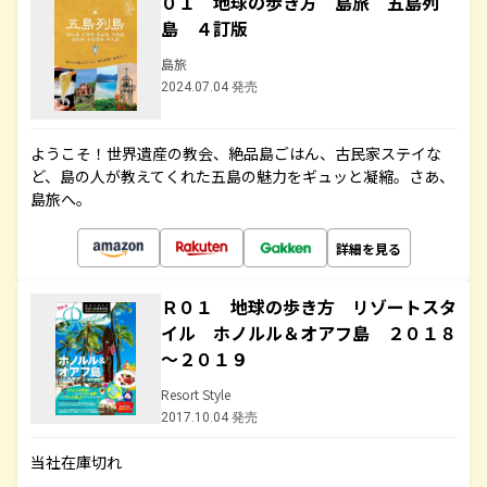
０１ 地球の歩き方 島旅 五島列
島 ４訂版
島旅
2024.07.04 発売
ようこそ！世界遺産の教会、絶品島ごはん、古民家ステイな
ど、島の人が教えてくれた五島の魅力をギュッと凝縮。さあ、
島旅へ。
詳細を見る
Ｒ０１ 地球の歩き方 リゾートスタ
イル ホノルル＆オアフ島 ２０１８
～２０１９
Resort Style
2017.10.04 発売
当社在庫切れ