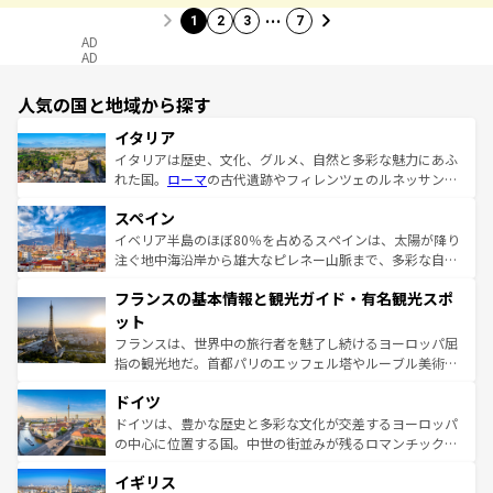
…
1
2
3
7
AD
AD
人気の国と地域から探す
イタリア
イタリアは歴史、文化、グルメ、自然と多彩な魅力にあふ
れた国。
ローマ
の古代遺跡やフィレンツェのルネッサンス
美術、ヴェネツィアの運河など、歴史あるスポットはもち
スペイン
ろん、トスカーナの美しい田園風景やアマルフィ海岸の絶
景など、自然景観も見逃せない。観光の合間には、本場の
イベリア半島のほぼ80％を占めるスペインは、太陽が降り
ピザやパスタなど、絶品のイタリア料理を堪能することも
注ぐ地中海沿岸から雄大なピレネー山脈まで、多彩な自然
できる。朝目覚めてから夜眠るまで、すべての瞬間を楽し
と文化が詰まったヨーロッパ屈指の旅行先だ。多様な地域
フランスの基本情報と観光ガイド・有名観光スポ
ませてくれるイタリアで、忘れられない旅をしてみよう！
文化が根付くこの国では、情熱的なフラメンコ、熱気あふ
なお、新着のイタリア情報は
コンテンツ一覧
を参照してほ
れる闘牛、そして美味しいタパスが生活の一部となってい
ット
しい。
る。首都マドリードの洗練された雰囲気や、バルセロナの
フランスは、世界中の旅行者を魅了し続けるヨーロッパ屈
アートに溢れた街角から、地方では古代ローマ遺跡や中世
指の観光地だ。首都パリのエッフェル塔やルーブル美術館
の城塞都市、穏やかなビーチリゾートまで多彩な表情を見
といった象徴的なスポットから、田舎町の古風な美しさま
せる。地方によって風土や気候が異なるスペインはその個
ドイツ
で、幅広い魅力が詰まっている。華麗な宮殿、歴史的な大
性で訪れる人を魅了する。 なお、新着のスペイン情報は
コ
聖堂、美しいビーチ、そして豊かな自然が、訪れる者を心
ドイツは、豊かな歴史と多彩な文化が交差するヨーロッパ
ンテンツ一覧
を参照してほしい。
から魅了する。また、フランスは美食の国としても知ら
の中心に位置する国。中世の街並みが残るロマンチック街
れ、フランス料理はユネスコ無形文化遺産にも登録されて
道から、未来を先取りするようなモダンな都市まで多様な
イギリス
いる。シャンパンの発祥地であるランス、プロヴァンスの
顔を持つこの国は、どこを歩いても飽きることがない。ベ