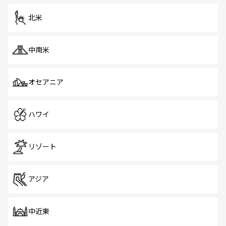
を体感しよう。 なお、新着のシンガポール情報は
コンテン
ツ一覧
を参照してほしい。
北米
中南米
オセアニア
ハワイ
リゾート
アジア
中近東