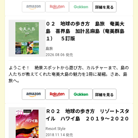
詳細を見る
０２ 地球の歩き方 島旅 奄美大
島 喜界島 加計呂麻島（奄美群島
１） ５訂版
島旅
2026.08.06 発売
ようこそ！ 絶景スポットから遊び方、カルチャーまで、島の
人たちが教えてくれた奄美大島の魅力を1冊に凝縮。さあ、島
旅へ。
詳細を見る
Ｒ０２ 地球の歩き方 リゾートスタ
イル ハワイ島 ２０１９～２０２０
Resort Style
2018.11.14 発売