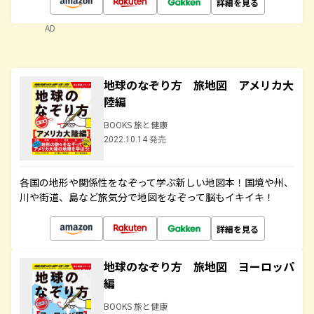
詳細を見る
AD
地球のなぞり方 旅地図 アメリカ大
陸編
BOOKS 旅と健康
2022.10.14 発売
各国の地形や関係性をなぞって学ぶ新しい地図本！国境や州、
川や街道、島など旅気分で地図をなぞって脳もイキイキ！
詳細を見る
地球のなぞり方 旅地図 ヨーロッパ
編
BOOKS 旅と健康