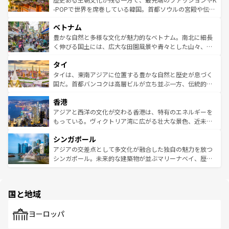
い。オーストラリアの多彩な魅力を存分に味わいつくそ
驚きをもたらしてくれる。また、奥深い台湾の食文化も魅
-POPで世界を席巻している韓国。首都ソウルの宮殿や伝統
う。 なお、新着のオーストラリア情報は
コンテンツ一覧
を
力で、夜市などの屋台グルメから高級料理、ヘルシーで美
家屋が並ぶエリアでは韓国の歴史と文化に浸ることがで
参照してほしい。
ベトナム
容にもいいと評判のスイーツなど、バラエティ豊かな料理
き、地方に足を延ばせば四季折々の自然美を楽しむことが
が味わえる。 なお、新着の台湾情報は
コンテンツ一覧
を参
できる。そして、キムチや焼肉、絶品のストリートフード
豊かな自然と多様な文化が魅力的なベトナム。南北に細長
照してほしい。
まで、さまざまな韓国料理が待っている。夜には、韓国な
く伸びる国土には、広大な田園風景や青々とした山々、世
らではのナイトライフも堪能できる。あたたかいホスピタ
界遺産に登録された壮大な自然景観が点在し、都市部では
タイ
リティに包まれながら、韓国の多彩な魅力を心ゆくまで味
急速な発展と共に伝統が息づく。ハノイの古い町並みやホ
わってみてほしい。 なお、新着の韓国情報は
コンテンツ一
ーチミン市のフランス統治時代の建物も、独特の雰囲気を
タイは、東南アジアに位置する豊かな自然と歴史が息づく
覧
を参照してほしい。
醸し出している。また、バラエティの豊かさとおいしさで
国だ。首都バンコクは高層ビルが立ち並ぶ一方、伝統的な
世界中の食通を魅了してやまないベトナム料理も魅力のひ
寺院や市場がいたるところに点在し、古きよき文化と現代
香港
とつ。フォーやバインミー、ベトナムコーヒーなどは、ぜ
の活気が交差している。北部ではチェンマイなどの山岳地
ひ現地で味わいたい。どの地域を訪れてもあたたかい人々
帯で自然と触れ合い、南部ではプーケットやクラビの美し
アジアと西洋の文化が交わる香港は、特有のエネルギーを
が旅行者を迎えてくれるので、きっと忘れられない旅にな
いビーチでリゾート気分を楽しむことができる。タイ料理
もっている。ヴィクトリア湾に広がる壮大な景色、近未来
るはずだ。 なお、新着のベトナム情報は
コンテンツ一覧
を
は世界的に有名で、屋台から高級レストランまで味覚を刺
的なアートスポット、そして歴史と現代が融合した町並
参照してほしい。
シンガポール
激する。気候は一年中温暖で、どの季節にも異なる楽しみ
み、どこを訪れても感動するはず。観光スポットが密集し
が待っている。親しみやすいタイの人々、仏教を中心とし
ており、効率よく見どころを回れるのも魅力。息をのむよ
アジアの交差点として多文化が融合した独自の魅力を放つ
た文化、そして多様な観光資源が、訪れる旅人を魅了し続
うな絶景から文化的な体験まで、香港を存分に楽しみ尽く
シンガポール。未来的な建築物が並ぶマリーナベイ、歴史
ける。 なお、新着のタイ情報は
コンテンツ一覧
を参照して
そう。 なお、新着の香港情報は
コンテンツ一覧
を参照して
と伝統を感じられるエスニックタウン、多数の緑豊かな公
ほしい。
ほしい。
園や自然保護区など、自然が調和した近代的な景観と文化
の多様性あふれるカラフルな町は、どこを歩いても新しい
国と地域
発見がある。さらに、治安のよさや充実した公共交通機関
も、旅行者にとっては魅力的なポイント。グルメも豊富
で、ホーカーズは地元の風情を楽しめる外せないスポット
ヨーロッパ
だ。訪れる人を飽きさせないシンガポールで、多様な魅力