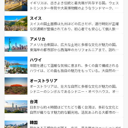
香り高いラベンダー畑など、多彩な楽しみ方が可能だ。さ
ルリンの文化的活気、バイエルン州のアルプスの絶景、そ
イギリスは、古きよき伝統と最先端が共存する国。ウェス
らに、パリ以外の地域にも魅力が溢れており、どの街角に
してライン川沿いのワイン畑といった風景は必見。ビール
トミンスター寺院や大英博物館のようなランドマーク、歴
も豊かな歴史と文化が息づいている。パリ以外の個性あふ
とソーセージを味わいながら地元の人と過ごす楽しい時間
史ある大学都市、美しい丘陵地帯や牧歌的な風景など、エ
れる地方に足を運ぶとそれぞれで全く異なる文化を体験で
スイス
は、お酒好きな人にはぜひ体験してほしい。 なお、新着の
リアごとに異なる魅力がある。また、優雅なアフタヌーン
きるだろう。 なお、新着のフランス情報は
コンテンツ一覧
ドイツ情報は
コンテンツ一覧
を参照してほしい。
ティー、ビール好きにはたまらない英国パブ、サッカー観
スイスの国土面積は九州ほどの広さだが、運行時刻が正確
を参照してほしい。
戦など、本場だからこそできる体験も豊富。イギリスを旅
な交通網が整備されており、初心者でも安心して個人旅行
して楽しみつくそう。 なお、新着のイギリス情報は
コンテ
を楽しめる。日本同様に時刻表どおりの旅が可能だ。中世
アメリカ
ンツ一覧
を参照してほしい。
の建物がそのまま残る町や、スイスならではのユニークな
博物館もあり、アルプス観光だけでなく町歩きも満喫する
アメリカ合衆国は、広大な土地と多様な文化が魅力の国。
ことができる。国民の所得が高いため物価も高いが、旅行
東海岸の都市部から西海岸のカリフォルニアまで、訪れる
者向けの交通パス提供のサービスもあり、うまく活用すれ
場所ごとに異なる風景と体験が待っている。ニューヨーク
ハワイ
ば市内交通費無料で観光を楽しむこともできる。 なお、新
のような巨大都市は、観光、ショッピング、エンターテイ
着のスイス情報は
コンテンツ一覧
を参照してほしい。
ンメントが詰まった刺激的なスポットだ。一方、アメリカ
年間を通じて温暖な気候に恵まれ、多くの島で構成される
西部には大自然が広がり、グランドキャニオンやイエロー
ハワイは、どの島も独自の魅力をもっている。大自然の神
ストーン国立公園といった絶景が堪能できる。さらに、南
秘を感じたいなら、火山が生み出した壮大な景観を誇るハ
オーストラリア
部のニューオーリンズでは、音楽と美食が融合した独特の
ワイ島は見逃せない。また、定番の観光地といえばオアフ
文化が魅力。旅行者はアメリカの各地域で異なる魅力を楽
島だが、静かな自然を求めるならマウイ島やカウアイ島が
オーストラリアは、壮大な自然と多様な文化が魅力の国。
しみながら、その多様性と豊かな歴史を感じることができ
おすすめ。エメラルドグリーンに輝く海をはじめ、豊かな
シドニーのシンボルであるシドニー・オペラハウス、オー
るだろう。車でのロードトリップや列車の旅も、アメリカ
文化や歴史が息づいている。「アロハスピリット」と呼ば
ストラリア東海岸北部に広がる大サンゴ礁地帯グレートバ
ならではの贅沢な旅のスタイルだ。 なお、新着のアメリカ
台湾
れるおもてなしの心で訪れる人々を迎えてくれるハワイの
リアリーフや大陸中央部にそびえるウルル（エアーズロッ
情報は
コンテンツ一覧
を参照してほしい。
人々、おいしいローカルフードやハワイアンミュージッ
ク）、タスマニアの美しい原生林やケアンズの熱帯雨林な
日本から約４時間ほどでたどり着く台湾は、多彩な文化と
ク、伝統的なフラダンスなど、すべてがハワイの魅力を彩
ど、見どころがたくさん。また、カフェやワイン、オージ
自然が織りなす魅力的な観光地。活気あふれる大都市の台
っている。訪れるたびに新しい発見と感動が待っているハ
ービーフなどの食文化も豊かで、美味しいものであふれて
北やノスタルジックな町並みが人気な九份（ジォウフェ
ワイを、存分に味わってほしい。 なお、新着のハワイ情報
韓国
いる。アクティビティも充実しており、サーフィンやダイ
ン）、静ひつな山岳地帯である台湾東部など、都市の喧騒
は
コンテンツ一覧
を参照してほしい。
ビング、ハイキングなど、アウトドア好きにはたまらな
と山間の静けさが共存しており、訪れる人に新しい発見と
歴史ある王朝文化が残る一方で、最先端のファッションやK